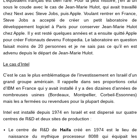
L’équivalent français est bien rare. Pour la petit histoire, j’en ai un
sous le coude avec le cas de Jean-Marie Hulot, qui avait travaillé
chez Next avec Steve Jobs, puis Apple. Voulant rentrer en France,
Steve Jobs a accepté de créer un petit laboratoire de
développement logiciel à Paris pour conserver Jean-Marie Hulot
chez Apple. Il y est resté quelques années et a ensuite quitté Apple
pour créer Fotonauts devenu Fotopedia. Le laboratoire en question
faisait moins de 20 personnes et je ne sais pas ce qu’il en est
advenu depuis le départ de Jean-Marie Hulot.
Le cas d’Intel
C’est le cas le plus emblématique de l’investissement en Israël d’un
grand groupe américain. Il rappelle dans ses proportions celui
d’IBM en France qui y avait installé il y a des dizaines d’années de
nombreuses usines (Bordeaux, Montpellier, Corbeil-Essonnes)
mais les a fermées ou revendues pour la plupart depuis.
Intel est installé depuis 1974 en Israël et est dispersé sur quatre
centres de R&D et deux sites de production :
Le centre de R&D de
Haifa
créé en 1974 est le lieu de
naissance du mythique processeur 8088 qui équipait les