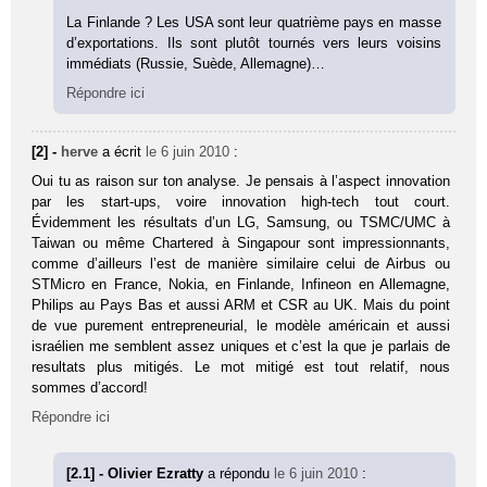
La Finlande ? Les USA sont leur quatrième pays en masse
d’exportations. Ils sont plutôt tournés vers leurs voisins
immédiats (Russie, Suède, Allemagne)…
Répondre ici
[2] -
herve
a écrit
le 6 juin 2010
:
Oui tu as raison sur ton analyse. Je pensais à l’aspect innovation
par les start-ups, voire innovation high-tech tout court.
Évidemment les résultats d’un LG, Samsung, ou TSMC/UMC à
Taiwan ou même Chartered à Singapour sont impressionnants,
comme d’ailleurs l’est de manière similaire celui de Airbus ou
STMicro en France, Nokia, en Finlande, Infineon en Allemagne,
Philips au Pays Bas et aussi ARM et CSR au UK. Mais du point
de vue purement entrepreneurial, le modèle américain et aussi
israélien me semblent assez uniques et c’est la que je parlais de
resultats plus mitigés. Le mot mitigé est tout relatif, nous
sommes d’accord!
Répondre ici
[2.1] - Olivier Ezratty
a répondu
le 6 juin 2010
: