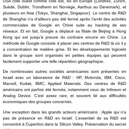
USA côte ouest comme côte est, six en Europe (Londres, Zurich,
Suède, Dublin, Trondheim en Norvège, Aarthus au Danemark), et
plusieurs en Asie (Tokyo, Shanghai, Singapour). Le centre de R&D
de Shanghai n’a d’ailleurs pas été fermé après l’arrêt des activités
commerciales de Google en Chine suite au hacking de ses
réseaux. Et en fait, Google a déplacé sa filiale de Beijing à Hong
Kong qui est jusqu’à preuve du contraire encore en Chine. La
méthode de Google consiste à placer ses centres de R&D là où il y
a concentration de matière grise. Et les développements logiciels
dans le groupe sont organisés en petites équipes qui peuvent
facilement supporter une telle répartition géographique.
De nombreuses autres sociétés américaines sont présentes en
Israël avec un laboratoire de R&D : HP, Motorola, IBM, Cisco,
Marvell, Kodak, BMC, Applied Materials. Des centres de R&D
américains ont parfois été fermés, notamment ceux de Infineon et
Analog Device. C’est assez rare, et souvent lié aux difficultés
économiques des groupes concernés.
Une exception dans les grands acteurs américains : Apple qui n’a
pas de présence en R&D en Israël. L’essentiel de sa R&D est
concentré à Cupertino dans la Silicon Valley. Préservation du secret