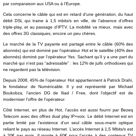
par comparaison aux USA ou à l’Europe.
Cela concerne le câble qui est en retard d’une génération, du haut
débit DSL qui traine à 1,5 mbits/s en ville, de l’absence d’offres
triple-play, et au passage d’IPTV. La mobilité va mieux, mais avec
des offres 3G classiques, encore un peu chères.
Le marché de la TV payante est partagé entre le câble (60% des
abonnés) qui est dominé par l’opérateur Hot et le satellite (40% des
abonnés) dominé par l’opérateur Yes. Sachant qu’il y a une part du
marché qui n’est pas “adressable” : les 12% de juifs orthodoxes qui
ne regardent pas la télévision.
Depuis 2008, 45% de l’opérateur Hot appartiennent à Patrick Drahi,
le fondateur de Numéricable. Il y est représenté par Michael
Boukobza, l’ancien DG de Iliad / Free, dont l’objectif est de
moderniser l’offre de l’opérateur.
Côté Internet, en plus de Hot, l’accès est aussi fourni par Bezeq
Telecom avec des offres dual play IP+voix. Le débit Internet est en
partie limité par l’existence d’un seul câble sous-marin optique
reliant le pays au réseau Internet. L’accès Internet à 1,5 Mbits/s est
à 20€ par mois. Il monte à 60€ pour l’accès à des contenus TV