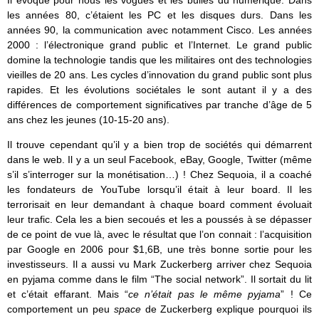
les années 80, c’étaient les PC et les disques durs. Dans les
années 90, la communication avec notamment Cisco. Les années
2000 : l’électronique grand public et l’Internet. Le grand public
domine la technologie tandis que les militaires ont des technologies
vieilles de 20 ans. Les cycles d’innovation du grand public sont plus
rapides. Et les évolutions sociétales le sont autant il y a des
différences de comportement significatives par tranche d’âge de 5
ans chez les jeunes (10-15-20 ans).
Il trouve cependant qu’il y a bien trop de sociétés qui démarrent
dans le web. Il y a un seul Facebook, eBay, Google, Twitter (même
s’il s’interroger sur la monétisation…) ! Chez Sequoia, il a coaché
les fondateurs de YouTube lorsqu’il était à leur board. Il les
terrorisait en leur demandant à chaque board comment évoluait
leur trafic. Cela les a bien secoués et les a poussés à se dépasser
de ce point de vue là, avec le résultat que l’on connait : l’acquisition
par Google en 2006 pour $1,6B, une très bonne sortie pour les
investisseurs. Il a aussi vu Mark Zuckerberg arriver chez Sequoia
en pyjama comme dans le film “The social network”. Il sortait du lit
et c’était effarant. Mais “
ce n’était pas le même pyjama
” ! Ce
comportement un peu
space
de Zuckerberg explique pourquoi ils