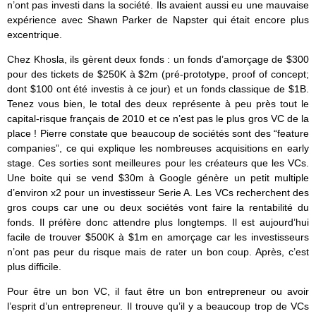
n’ont pas investi dans la société. Ils avaient aussi eu une mauvaise
expérience avec Shawn Parker de Napster qui était encore plus
excentrique.
Chez Khosla, ils gèrent deux fonds : un fonds d’amorçage de $300
pour des tickets de $250K à $2m (pré-prototype, proof of concept;
dont $100 ont été investis à ce jour) et un fonds classique de $1B.
Tenez vous bien, le total des deux représente à peu près tout le
capital-risque français de 2010 et ce n’est pas le plus gros VC de la
place ! Pierre constate que beaucoup de sociétés sont des “feature
companies”, ce qui explique les nombreuses acquisitions en early
stage. Ces sorties sont meilleures pour les créateurs que les VCs.
Une boite qui se vend $30m à Google génère un petit multiple
d’environ x2 pour un investisseur Serie A. Les VCs recherchent des
gros coups car une ou deux sociétés vont faire la rentabilité du
fonds. Il préfère donc attendre plus longtemps. Il est aujourd’hui
facile de trouver $500K à $1m en amorçage car les investisseurs
n’ont pas peur du risque mais de rater un bon coup. Après, c’est
plus difficile.
Pour être un bon VC, il faut être un bon entrepreneur ou avoir
l’esprit d’un entrepreneur. Il trouve qu’il y a beaucoup trop de VCs