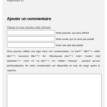
Répondre ici
Ajouter un commentaire
Cliquez ici pour annuler cette réponse
Votre pseudo, qui sera affiché
Votre email, qui ne sera pas publié
Votre site web (facultatif)
Vous pouvez utiliser ces tags dans vos commentaires :<a href="" title=""> <abbr
title=""> <acronym title=""> <b> <blockquote cite=""> <cite> <code> <del
datetime=""> <em> <i> <q cite=""> <s> <strike> <strong> , sachant qu'une
prévisualisation de votre commentaire est disponible en bas de page après le
captcha.