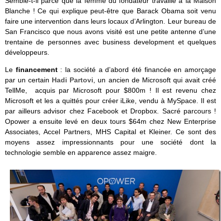
Semble-t-il parce que la femme du fondateur travaille à la Maison
Blanche ! Ce qui explique peut-être que Barack Obama soit venu
faire une intervention dans leurs locaux d’Arlington. Leur bureau de
San Francisco que nous avons visité est une petite antenne d’une
trentaine de personnes avec business development et quelques
développeurs.
Le
financement
: la société a d’abord été financée en amorçage
par un certain
Hadi Partovi
, un ancien de Microsoft qui avait créé
TellMe, acquis par Microsoft pour $800m ! Il est revenu chez
Microsoft et les a quittés pour créer iLike, vendu à MySpace. Il est
par ailleurs advisor chez Facebook et Dropbox. Sacré parcours !
Opower a ensuite levé en deux tours $64m chez New Enterprise
Associates, Accel Partners, MHS Capital et Kleiner. Ce sont des
moyens assez impressionnants pour une société dont la
technologie semble en apparence assez maigre.