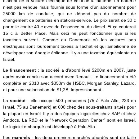
d’achat de la voiture électrique de celui de la batterie. La batterie
n’est pas vendue mais fournie sous forme d’un abonnement pour
25000 km de conduite, qui ne dépend pas du nombre de
changement de batteries en stations-service. Le prix serait de 30 c
par mile contre 40 c avec de l’essence ou du diesel. Et ça couterait
15 c à Better Place. Mais ceci ne peut fonctionner que si les
taxations suivent. Comme au Danemark où les voitures non
électriques sont lourdement taxées à l’achat et qui ambitionne de
développer son énergie éolienne. Il y a une taxation équivalente en
Israël.
Le
financement
: la société a d’abord levé $200m en 2007, juste
après avoir conclu son accord avec Renault. Le financement a été
complété en 2010 avec $350m de HSBC, Morgan Stanley, Lazard,
et pour une valorisation de $1,2B. Impressionnant !
La
société
: elle occupe 500 personnes (75 à Palo Alto, 233 en
Israël, 75 au Danemark) et 600 chez des sous-traitants situés pour
la plupart en Israël. Il y a des équipes logicielles chez SAP et chez
Amdocs. La R&D et le “Network Operation Center” sont en Israël.
Le logiciel embarqué est développé à Palo Alto.
Les
marchés
: les deux premiers marchés abordés sont de taille