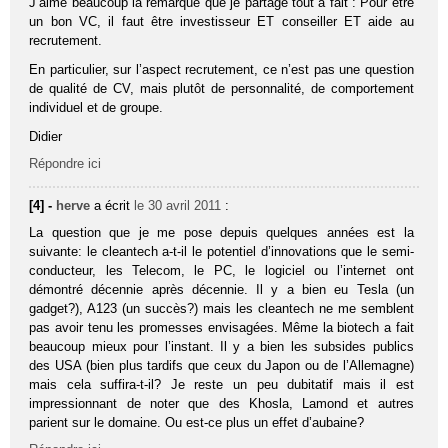
J’aime beaucoup la remarque que je partage tout à fait : Pour être
un bon VC, il faut être inves­tis­seur ET conseiller ET aide au
recru­te­ment.
En particulier, sur l’aspect recrutement, ce n’est pas une question
de qualité de CV, mais plutôt de personnalité, de comportement
individuel et de groupe.
Didier
Répondre ici
[4] -
herve
a écrit
le 30 avril 2011
:
La question que je me pose depuis quelques années est la
suivante: le cleantech a-t-il le potentiel d’innovations que le semi-
conducteur, les Telecom, le PC, le logiciel ou l’internet ont
démontré décennie après décennie. Il y a bien eu Tesla (un
gadget?), A123 (un succès?) mais les cleantech ne me semblent
pas avoir tenu les promesses envisagées. Même la biotech a fait
beaucoup mieux pour l’instant. Il y a bien les subsides publics
des USA (bien plus tardifs que ceux du Japon ou de l’Allemagne)
mais cela suffira-t-il? Je reste un peu dubitatif mais il est
impressionnant de noter que des Khosla, Lamond et autres
parient sur le domaine. Ou est-ce plus un effet d’aubaine?