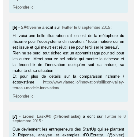
Répondre ici
[6] -
SÃ©verine
a écrit sur
Twitter
le 8 septembre 2015
:
Et voici une belle illustration s’il en est de la métaphore du
rhizome pour l’écosystème d’innovation. “Toute matière qui en
est issue et qui meurt est réutilisée pour fertiliser le terreau”.
Rien ne se perd, tout échec est un apprentissage pour soi pour
les autred. Merci pour ce bel article qui montre la richesse et
la fécondité de l’innovation quelqu’en soit sa nature, sa
maturité et sa situation !
Et pour plus de détails sur la comparaison rizhome /
écosystème
http://www.vianeo.io/innovation/sillicon-valley-
terreau-modele-innovation/
Répondre ici
[7] -
Lionel LaskÃ© (@lionellaske)
a écrit sur
Twitter
le 8
septembre 2015
:
Que deviennent les entrepreneurs des StartUp qui se plantent
? Réponse, analyse et exemples d’O.Ezratty. (@olivez)