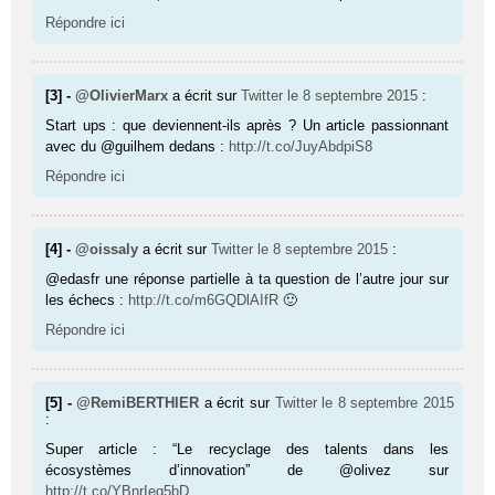
Répondre ici
[3] -
@OlivierMarx
a écrit sur
Twitter
le 8 septembre 2015
:
Start ups : que deviennent-ils après ? Un article passionnant
avec du @guilhem dedans :
http://t.co/JuyAbdpiS8
Répondre ici
[4] -
@oissaly
a écrit sur
Twitter
le 8 septembre 2015
:
@edasfr une réponse partielle à ta question de l’autre jour sur
les échecs :
http://t.co/m6GQDlAIfR
🙂
Répondre ici
[5] -
@RemiBERTHIER
a écrit sur
Twitter
le 8 septembre 2015
:
Super article : “Le recyclage des talents dans les
écosystèmes d’innovation” de @olivez sur
http://t.co/YBnrIeq5bD