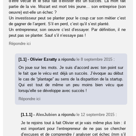
d’être vécue et le seul fait d’exister est un succès. La mort fait
partie de la vie. Mozart est mort très jeune… son entreprise (son
oeuvre) est-elle un échec ?
Un investisseur peut se planter pour le coup car son métier c’est
de gagner de l’argent. S’il en perd, c’est qu’il s’est planté.
Un entrepreneur, son oeuvre c’est d’essayer. Par définition, il ne
peut pas se planter. Sauf s’il n’essaye pas !
Répondre ici
[1.1] - Olivier Ezratty
a répondu
le 8 septembre 2015
:
On joue sur les mots. Je suis d’accord avec ton point sur
le fait que le vécu est déjà un succès. J’évoque au début
le cas de “plantage” au sens de la disparition de la startup.
Qui est tout de même un peu moins bien vécu que
lorsqu’elle se développe avec succès !
Répondre ici
[1.1.1] -
AlexJubien
a répondu
le 12 septembre 2015
:
Je te rejoins tout à fait Olivier et je vais même plus loin : il
est important pour l’entrepreneur de ne pas se chercher
d’excuses et de comprendre / analyser cet échec (mm s’il