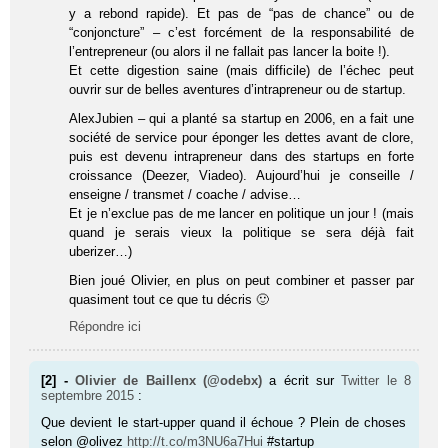
y a rebond rapide). Et pas de “pas de chance” ou de
“conjoncture” – c’est forcément de la responsabilité de
l’entrepreneur (ou alors il ne fallait pas lancer la boite !).
Et cette digestion saine (mais difficile) de l’échec peut
ouvrir sur de belles aventures d’intrapreneur ou de startup.
AlexJubien – qui a planté sa startup en 2006, en a fait une
société de service pour éponger les dettes avant de clore,
puis est devenu intrapreneur dans des startups en forte
croissance (Deezer, Viadeo). Aujourd’hui je conseille /
enseigne / transmet / coache / advise…
Et je n’exclue pas de me lancer en politique un jour ! (mais
quand je serais vieux la politique se sera déjà fait
uberizer…)
Bien joué Olivier, en plus on peut combiner et passer par
quasiment tout ce que tu décris 🙂
Répondre ici
[2] -
Olivier de Baillenx (@odebx)
a écrit sur
Twitter
le 8
septembre 2015
:
Que devient le start-upper quand il échoue ? Plein de choses
selon @olivez
http://t.co/m3NU6a7Hui
#startup