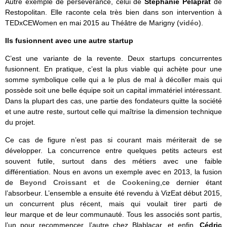
Autre exemple de persévérance, celui de
Stéphanie Pelaprat
de
Restopolitan. Elle raconte cela très bien dans son intervention à
TEDxCEWomen en mai 2015 au Théâtre de Marigny (
vidéo
).
Ils fusionnent avec une autre startup
C’est une variante de la revente. Deux startups concurrentes
fusionnent. En pratique, c’est la plus viable qui achète pour une
somme symbolique celle qui a le plus de mal à décoller mais qui
possède soit une belle équipe soit un capital immatériel intéressant.
Dans la plupart des cas, une partie des fondateurs quitte la société
et une autre reste, surtout celle qui maîtrise la dimension technique
du projet.
Ce cas de figure n’est pas si courant mais mériterait de se
développer. La concurrence entre quelques petits acteurs est
souvent futile, surtout dans des métiers avec une faible
différentiation. Nous en avons un exemple avec en 2013, la fusion
de
Beyond Croissant et de Cookening
,ce dernier étant
l’absorbeur. L’ensemble a ensuite été revendu à VizEat début 2015,
un concurrent plus récent, mais qui voulait tirer parti de
leur marque et de leur communauté. Tous les associés sont partis,
l’un pour recommencer, l’autre chez Blablacar, et enfin,
Cédric