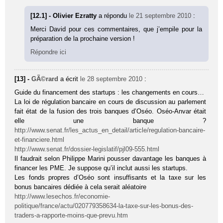
[12.1] - Olivier Ezratty
a répondu
le 21 septembre 2010
:
Merci David pour ces commentaires, que j’empile pour la
préparation de la prochaine version !
Répondre ici
[13] -
GÃ©rard
a écrit
le 28 septembre 2010
:
Guide du financement des startups : les changements en cours…
La loi de régulation bancaire en cours de discussion au parlement
fait état de la fusion des trois banques d’Oséo. Oséo-Anvar était
elle une banque ?
http://www.senat.fr/les_actus_en_detail/article/regulation-bancaire-
et-financiere.html
http://www.senat.fr/dossier-legislatif/pjl09-555.html
Il faudrait selon Philippe Marini pousser davantage les banques à
financer les PME. Je suppose qu’il inclut aussi les startups.
Les fonds propres d’Oséo sont insuffisants et la taxe sur les
bonus bancaires dédiée à cela serait aléatoire
http://www.lesechos.fr/economie-
politique/france/actu/020779358634-la-taxe-sur-les-bonus-des-
traders-a-rapporte-moins-que-prevu.htm