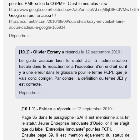
pour les PME selon la CGPME. C’est le nec plus ultra.
http://www.google.com/hostednews/afp/article/ALeqM5jBfFs3VMwT
Google en profite aussi !!!
http://eco.rue89.com/2010/09/09/quand-sarkozy-ne-voulait-faire-
aucun-cadeau-a-google-165934
Répondre ici
[10.1] - Olivier Ezratty
a répondu
le 12 septembre 2010
:
Le guide associe bien le statut JEI à l’administration
fiscale dans le rédactionnel à l’exception d’un endroit où il
y a une erreur dans le glossaire pour le terme FCPI, que je
vais donc corriger. Par contre, la définition du terme JEI y
est correcte.
Répondre ici
[10.1.1] -
Fabien
a répondu
le 12 septembre 2010
:
Page 85 dans le paragraphe ISAI il est mentionné à la fin
le statut Jeune Entreprise Innovante d’Oséo, or il ne s’agit
que du label “Entreprise Innovante” pour les FCPI.
Ensuite page 39, il est mention également du statut de