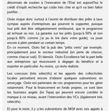
désormais de soutien à l’innovation de l’Etat est aujourd’hui le
crédit d’impôt recherche qui coûte très cher et qu’il va bien falloir
justifier….
Oséo risque donc surtout à l’avenir de distribuer des prêts à taux
sympas auprès d’entreprises qui pourront le supporter, puisque
tout prêt doit être obligatoirement remboursé, que le programme
ait échoué ou non. La garantie sur les prêts (jusqu’à 50% et non
jusqu’à 80% comme j’ai pu le lire dans votre guide), va jouer
encore à plein pendant un certain temps.
En ce moment, Oséo fait la pub des “prêts verts” par exemple,
principalement pour le secteur industriel (en perte de vitesse,
comme chacun sait). Et biensûr, Oséo Excellence fait la part belle
aux entreprises qui réussissent à dégager du bénéfice et à
exporter en particulier. Au moins, ça reste réaliste.
Les concours (très sélectifs) et les apports des collectivités
locales permettent encore d’obtenir quelques subventions en
amorçage. Oséo est partenaire de ces programmes pour les gérer
notamment. Pour le financement en fonds propres, ce sont bien
les business angels (loi Tepa) qui peuvent encore combler le
manque à ce niveau, avant l’intervention des VCs (également très
sélectifs).
Et pour le reste, il y a les subventions de NKM avec ses appels à