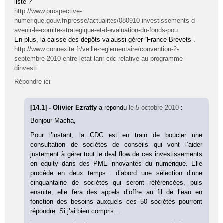
liste ?
http://www.prospective-
numerique.gouv.fr/presse/actualites/080910-investissements-d-
avenir-le-comite-strategique-et-d-evaluation-du-fonds-pou
En plus, la caisse des dépôts va aussi gérer “France Brevets”.
http://www.connexite.fr/veille-reglementaire/convention-2-
septembre-2010-entre-letat-lanr-cdc-relative-au-programme-
dinvesti
Répondre ici
[14.1] - Olivier Ezratty
a répondu
le 5 octobre 2010
:
Bonjour Macha,
Pour l’instant, la CDC est en train de boucler une
consultation de sociétés de conseils qui vont l’aider
justement à gérer tout le deal flow de ces investissements
en equity dans des PME innovantes du numérique. Elle
procède en deux temps : d’abord une sélection d’une
cinquantaine de sociétés qui seront référencées, puis
ensuite, elle fera des appels d’offre au fil de l’eau en
fonction des besoins auxquels ces 50 sociétés pourront
répondre. Si j’ai bien compris…