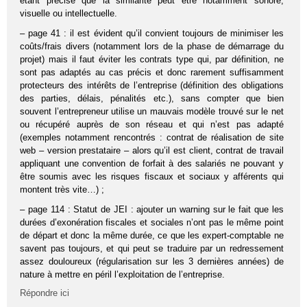
étant précisé que la similarité peut être notamment sonore,
visuelle ou intellectuelle.
– page 41 : il est évident qu’il convient toujours de minimiser les
coûts/frais divers (notamment lors de la phase de démarrage du
projet) mais il faut éviter les contrats type qui, par définition, ne
sont pas adaptés au cas précis et donc rarement suffisamment
protecteurs des intérêts de l’entreprise (définition des obligations
des parties, délais, pénalités etc.), sans compter que bien
souvent l’entrepreneur utilise un mauvais modèle trouvé sur le net
ou récupéré auprès de son réseau et qui n’est pas adapté
(exemples notamment rencontrés : contrat de réalisation de site
web – version prestataire – alors qu’il est client, contrat de travail
appliquant une convention de forfait à des salariés ne pouvant y
être soumis avec les risques fiscaux et sociaux y afférents qui
montent très vite…) ;
– page 114 : Statut de JEI : ajouter un warning sur le fait que les
durées d’exonération fiscales et sociales n’ont pas le même point
de départ et donc la même durée, ce que les expert-comptable ne
savent pas toujours, et qui peut se traduire par un redressement
assez douloureux (régularisation sur les 3 dernières années) de
nature à mettre en péril l’exploitation de l’entreprise.
Répondre ici