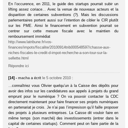
En l’occurence, en 2011, le guide des startups pourrait subir un
lifting assez coriace… Avec la venue de nouveaux acteurs et la
disparition de certaines subventions (?). Mais les discussions
parlementaires portent aussi sur l’intention de cibler le CIR plutôt
sur les PME. Ainsi le financement en subvention pourrait se
centrer sur cette mesure fiscale avec le maintien du
remboursement immédiat
http://www.latribune.fr/vos-
finances/impots/fiscalite/20100914trib000548597/chasse-aux-
niches-fiscales-le-credit-d-impot-recherche-a-son-tour-sur-la-
sellette.html
Répondre ici
[14] -
macha
a écrit
le 5 octobre 2010
:
…connaîtriez vous Olivier quelqu’un à la Caisse des dépôts pour
avoir des infos sur les candidatures aux appels à projets du grand
emprunt pour le numérique ? On va pouvoir contacter la CDC
directement maintenant pour faire financer ses projets numériques
en partenariat je crois. Je n’ai pas l’impresison qu’il faille proposer
des projets à plusieurs entreprises. La Caisse dit vouloir faire en
même temps (son marché) des investissements (entrer dans le
capital de certaines startups). Comment peut on faire partie de la