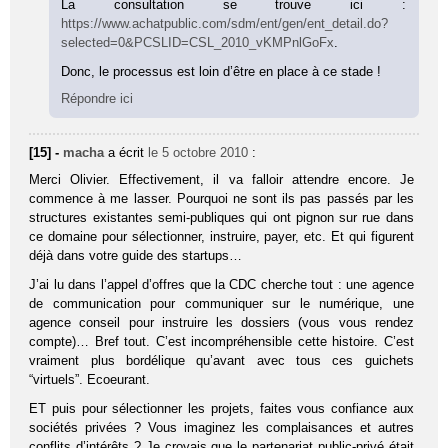
La consultation se trouve ici :
https://www.achatpublic.com/sdm/ent/gen/ent_detail.do?
selected=0&PCSLID=CSL_2010_vKMPnlGoFx
.
Donc, le processus est loin d’être en place à ce stade !
Répondre ici
[15] -
macha
a écrit
le 5 octobre 2010
:
Merci Olivier. Effectivement, il va falloir attendre encore. Je
commence à me lasser. Pourquoi ne sont ils pas passés par les
structures existantes semi-publiques qui ont pignon sur rue dans
ce domaine pour sélectionner, instruire, payer, etc. Et qui figurent
déjà dans votre guide des startups…
J’ai lu dans l’appel d’offres que la CDC cherche tout : une agence
de communication pour communiquer sur le numérique, une
agence conseil pour instruire les dossiers (vous vous rendez
compte)… Bref tout. C’est incompréhensible cette histoire. C’est
vraiment plus bordélique qu’avant avec tous ces guichets
“virtuels”. Ecoeurant.
ET puis pour sélectionner les projets, faites vous confiance aux
sociétés privées ? Vous imaginez les complaisances et autres
conflits d’intérêts ? Je croyais que le partenariat public-privé était