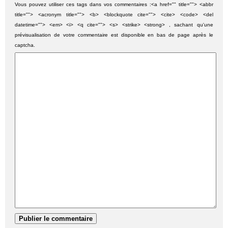
Vous pouvez utiliser ces tags dans vos commentaires :<a href="" title=""> <abbr
title=""> <acronym title=""> <b> <blockquote cite=""> <cite> <code> <del
datetime=""> <em> <i> <q cite=""> <s> <strike> <strong> , sachant qu'une
prévisualisation de votre commentaire est disponible en bas de page après le
captcha.