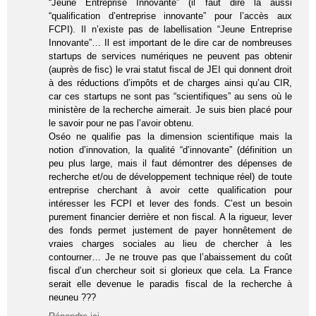
“Jeune Entreprise Innovante” (il faut dire là aussi
“qualification d’entreprise innovante” pour l’accès aux
FCPI). Il n’existe pas de labellisation “Jeune Entreprise
Innovante”… Il est important de le dire car de nombreuses
startups de services numériques ne peuvent pas obtenir
(auprès de fisc) le vrai statut fiscal de JEI qui donnent droit
à des réductions d’impôts et de charges ainsi qu’au CIR,
car ces startups ne sont pas “scientifiques” au sens où le
ministère de la recherche aimerait. Je suis bien placé pour
le savoir pour ne pas l’avoir obtenu.
Oséo ne qualifie pas la dimension scientifique mais la
notion d’innovation, la qualité “d’innovante” (définition un
peu plus large, mais il faut démontrer des dépenses de
recherche et/ou de développement technique réel) de toute
entreprise cherchant à avoir cette qualification pour
intéresser les FCPI et lever des fonds. C’est un besoin
purement financier derrière et non fiscal. A la rigueur, lever
des fonds permet justement de payer honnêtement de
vraies charges sociales au lieu de chercher à les
contourner… Je ne trouve pas que l’abaissement du coût
fiscal d’un chercheur soit si glorieux que cela. La France
serait elle devenue le paradis fiscal de la recherche à
neuneu ???