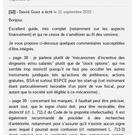
[12] -
David Guez
a écrit
le 21 septembre 2010
:
Bonjour,
Excellent guide, très complet (notamment sur les aspects
financement) et qui ne cesse de s’améliorer au fil des versions.
Je vous propose ci-dessous quelques commentaires susceptibles
d’être intégrés.
– page 38 : je parlerai plutôt de “mécanismes d’incentive des
dirigeants et/ou salariés” plutôt que de “stock options”, qui me
semble trop restrictif puisqu’il ne faut pas occulter les autres
instruments juridiques tels qu’actions de préférence, actions
gratuites, BSA et surtout BSPCE pour les start-up (cet instrument
étant particulièrement favorable d’un point de vue fiscal, pour
autant que la société soit éligible à ce mécanisme) ;
– page 39 : concernant les marques, il faudrait peut être préciser,
avant tout, que le signe choisi doit, pour être recevable, être
distinctif (cf. L. 711-2 du Code de la propriété intellectuelle). Il est
également recommandé de procéder à des recherches
d’antériorité, notamment pour s’assurer qu’il n’existe aucun signe
avec lequel il pourrait avoir confusion (cf. notamment L. 713-3)