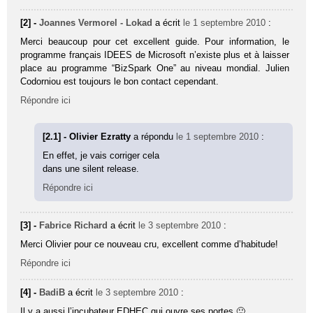
[2] -
Joannes Vermorel - Lokad
a écrit
le 1 septembre 2010
:
Merci beaucoup pour cet excellent guide. Pour information, le
programme français IDEES de Microsoft n’existe plus et à laisser
place au programme “BizSpark One” au niveau mondial. Julien
Codorniou est toujours le bon contact cependant.
Répondre ici
[2.1] - Olivier Ezratty
a répondu
le 1 septembre 2010
:
En effet, je vais corriger cela
dans une silent release.
Répondre ici
[3] -
Fabrice Richard
a écrit
le 3 septembre 2010
:
Merci Olivier pour ce nouveau cru, excellent comme d’habitude!
Répondre ici
[4] -
BadiB
a écrit
le 3 septembre 2010
:
Il y a aussi l’incubateur EDHEC qui ouvre ses portes 🙂