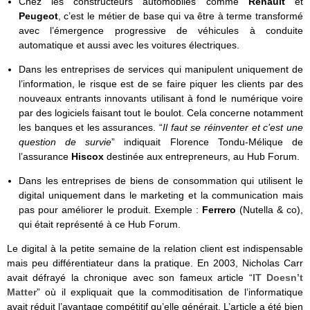
Chez les constructeurs automobiles comme
Renault
et
Peugeot
, c’est le métier de base qui va être à terme transformé
avec l’émergence progressive de véhicules à conduite
automatique et aussi avec les voitures électriques.
Dans les entreprises de services qui manipulent uniquement de
l’information, le risque est de se faire piquer les clients par des
nouveaux entrants innovants utilisant à fond le numérique voire
par des logiciels faisant tout le boulot. Cela concerne notamment
les banques et les assurances. “
Il faut se réinventer et c’est une
question de survie
” indiquait Florence Tondu-Mélique de
l’assurance
Hiscox
destinée aux entrepreneurs, au Hub Forum.
Dans les entreprises de biens de consommation qui utilisent le
digital uniquement dans le marketing et la communication mais
pas pour améliorer le produit. Exemple :
Ferrero
(Nutella & co),
qui était représenté à ce Hub Forum.
Le digital à la petite semaine de la relation client est indispensable
mais peu différentiateur dans la pratique. En 2003, Nicholas Carr
avait défrayé la chronique avec son fameux article “
IT Doesn’t
Matter
” où il expliquait que la commoditisation de l’informatique
avait réduit l’avantage compétitif qu’elle générait. L’article a été bien