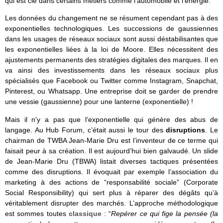
qui est clé dans certains métiers comme l’automobile et l’énergie.
Les données du changement ne se résument cependant pas à des
exponentielles technologiques. Les successions de gaussiennes
dans les usages de réseaux sociaux sont aussi déstabilisantes que
les exponentielles liées à la loi de Moore. Elles nécessitent des
ajustements permanents des stratégies digitales des marques. Il en
va ainsi des investissements dans les réseaux sociaux plus
spécialisés que Facebook ou Twitter comme Instagram, Snapchat,
Pinterest, ou Whatsapp. Une entreprise doit se garder de prendre
une vessie (gaussienne) pour une lanterne (exponentielle) !
Mais il n’y a pas que l’exponentielle qui génère des abus de
langage. Au Hub Forum, c’était aussi le tour des
disruptions
. Le
chairman de TWBA Jean-Marie Dru est l’inventeur de ce terme qui
faisait peur à sa création. Il est aujourd’hui bien galvaudé. Un slide
de Jean-Marie Dru (TBWA) listait diverses tactiques présentées
comme des disruptions. Il évoquait par exemple l’association du
marketing à des actions de “responsabilité sociale” (Corporate
Social Responsibility) qui sert plus à réparer des dégâts qu’à
véritablement disrupter des marchés. L’approche méthodologique
est sommes toutes
classique
: “
Repérer ce qui fige la pensée (la