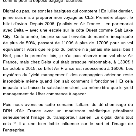
comme pour la dépose bagage robotisée.
Digital ou pas, ce sont les basiques qui comptent ! En juillet dernier,
je me suis mis à préparer mon voyage au CES. Première étape : le
billet d’avion. Depuis 2006, j’y allais en Air France – en partenariat
avec Delta – avec une escale sur la côte Ouest comme Salt Lake
City. Cette année, les prix se sont envolés de manière inexpliquée
de plus de 50%, passant de 1100€ à plus de 1700€ pour un vol
équivalent ! Alors que le prix du pétrole n’a jamais été aussi bas !
Bref, pour la première fois, je n’ai pas réservé mon vol chez Air
France, mais chez Delta qui était presque raisonnable, à 1300€ !
En octobre 2015, ce billet Air France est redescendu à 1600€. Les
mystères du “yield management” des compagnies aérienne reste
insondable même quand l’on sait comment il fonctionne ! Et cela
impacte à la baisse la satisfaction client, au même titre que le yield
management de Uber commence à agacer.
Puis nous avons eu cette semaine l’affaire du dé-chemisage du
DRH d’Air France avec un maelstrom médiatique pénalisant
sérieusement l’image du transporteur aérien. Le digital dans tout
cela ? Il a une bien faible influence sur le sort et l’image de
l’entreprise.