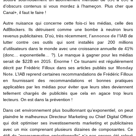
d’obscurs contenus si vous mordez à l’hameçon. Plus cher que
Canal+, il faut le faire !
Autre nuisance qui concerne cette fois-ci les médias, celle des
AdBlockers. Ils détruisent comme une bombe à neutron leurs
revenus publicitaires. D’où, très récemment,
l’annonce de l’IAB
de
lutter contre ces outils qui sont installés par 200 millions
d’utilisateurs dans le monde avec une croissance annuelle de 41%
(donc… exponentielle… ?). Le manque à gagner pour les médias
serait de $22B en 2015. Enorme ! Ce tsunami est régulièrement
décrit par Frédéric Filloux dans ses articles publiés sur
Monday
Note
. L’IAB reprend certaines recommandations de Frédéric Filloux
en fournissant des recommandations et bonnes pratiques
applicables par les médias pour éviter que leurs sites deviennent
tellement chargés de publicités que cela en agace trop leurs
lecteurs. On est dans la prévention !
Dans cet environnement plus bouillonnant qu’exponentiel, on peut
plaindre le malheureux Directeur Marketing ou Chief Digital Officer
qui doit optimiser ses investissements marketing et publicitaires
avec un mix comprenant plusieurs dizaines de composantes. Ce
défi de “programmation opérationnelle” n’a pas encore été relevé