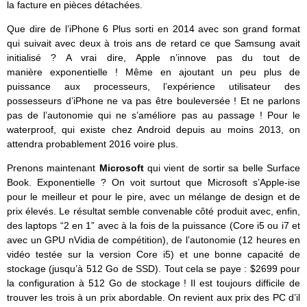
la facture en pièces détachées.
Que dire de l’iPhone 6 Plus sorti en 2014 avec son grand format
qui suivait avec deux à trois ans de retard ce que Samsung avait
initialisé ? A vrai dire, Apple n’innove pas du tout de
manière exponentielle ! Même en ajoutant un peu plus de
puissance aux processeurs, l’expérience utilisateur des
possesseurs d’iPhone ne va pas être bouleversée ! Et ne parlons
pas de l’autonomie qui ne s’améliore pas au passage ! Pour le
waterproof, qui existe chez Android depuis au moins 2013, on
attendra probablement 2016 voire plus.
Prenons maintenant
Microsoft
qui vient de sortir sa belle Surface
Book. Exponentielle ? On voit surtout que Microsoft s’Apple-ise
pour le meilleur et pour le pire, avec un mélange de design et de
prix élevés. Le résultat semble convenable côté produit avec, enfin,
des laptops “2 en 1” avec à la fois de la puissance (Core i5 ou i7 et
avec un GPU nVidia de compétition), de l’autonomie (12 heures en
vidéo testée sur la version Core i5) et une bonne capacité de
stockage (jusqu’à 512 Go de SSD). Tout cela se paye : $2699 pour
la configuration à 512 Go de stockage ! Il est toujours difficile de
trouver les trois à un prix abordable. On revient aux prix des PC d’il