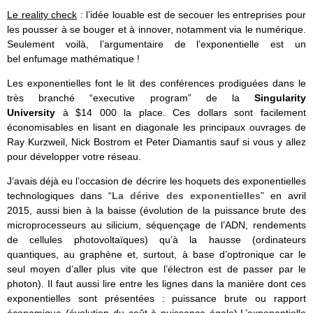
Le reality check
: l’idée louable est de secouer les entreprises pour
les pousser à se bouger et à innover, notamment via le numérique.
Seulement voilà, l’argumentaire de l’exponentielle est un
bel enfumage mathématique !
Les exponentielles font le lit des conférences prodiguées dans le
très branché “executive program” de la
Singularity
University
à $14 000 la place. Ces dollars sont facilement
économisables en lisant en diagonale les principaux ouvrages de
Ray Kurzweil, Nick Bostrom et Peter Diamantis sauf si vous y allez
pour développer votre réseau.
J’avais déjà eu l’occasion de décrire les hoquets des exponentielles
technologiques dans “
La dérive des exponentielles
” en avril
2015, aussi bien à la baisse (évolution de la puissance brute des
microprocesseurs au silicium, séquençage de l’ADN, rendements
de cellules photovoltaïques) qu’à la hausse (ordinateurs
quantiques, au graphène et, surtout, à base d’optronique car le
seul moyen d’aller plus vite que l’électron est de passer par le
photon). Il faut aussi lire entre les lignes dans la manière dont ces
exponentielles sont présentées : puissance brute ou rapport
économique (évolution du coût à puissance égale).L’exponentielle