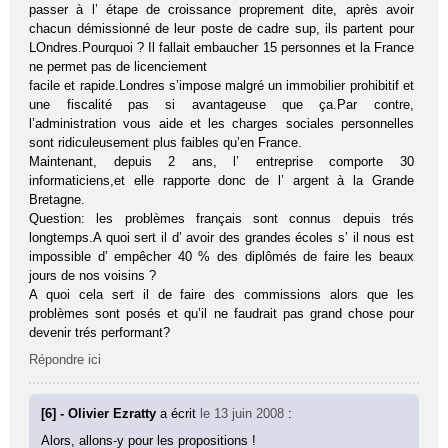
passer à l’ étape de croissance proprement dite, après avoir
chacun démissionné de leur poste de cadre sup, ils partent pour
LOndres.Pourquoi ? Il fallait embaucher 15 personnes et la France
ne permet pas de licenciement
facile et rapide.Londres s’impose malgré un immobilier prohibitif et
une fiscalité pas si avantageuse que ça.Par contre,
l’administration vous aide et les charges sociales personnelles
sont ridiculeusement plus faibles qu’en France.
Maintenant, depuis 2 ans, l’ entreprise comporte 30
informaticiens,et elle rapporte donc de l’ argent à la Grande
Bretagne.
Question: les problèmes français sont connus depuis trés
longtemps.A quoi sert il d’ avoir des grandes écoles s’ il nous est
impossible d’ empêcher 40 % des diplômés de faire les beaux
jours de nos voisins ?
A quoi cela sert il de faire des commissions alors que les
problèmes sont posés et qu’il ne faudrait pas grand chose pour
devenir trés performant?
Répondre ici
[6] - Olivier Ezratty
a écrit
le 13 juin 2008
:
Alors, allons-y pour les propositions !