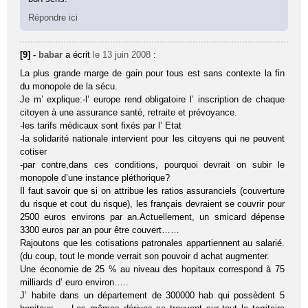
Répondre ici
[9] -
babar
a écrit
le 13 juin 2008
:
La plus grande marge de gain pour tous est sans contexte la fin
du monopole de la sécu.
Je m’ explique:-l’ europe rend obligatoire l’ inscription de chaque
citoyen à une assurance santé, retraite et prévoyance.
-les tarifs médicaux sont fixés par l’ Etat
-la solidarité nationale intervient pour les citoyens qui ne peuvent
cotiser
-par contre,dans ces conditions, pourquoi devrait on subir le
monopole d’une instance pléthorique?
Il faut savoir que si on attribue les ratios assuranciels (couverture
du risque et cout du risque), les français devraient se couvrir pour
2500 euros environs par an.Actuellement, un smicard dépense
3300 euros par an pour être couvert……
Rajoutons que les cotisations patronales appartiennent au salarié.
(du coup, tout le monde verrait son pouvoir d achat augmenter.
Une économie de 25 % au niveau des hopitaux correspond à 75
milliards d’ euro environ…..
J’ habite dans un département de 300000 hab qui possèdent 5