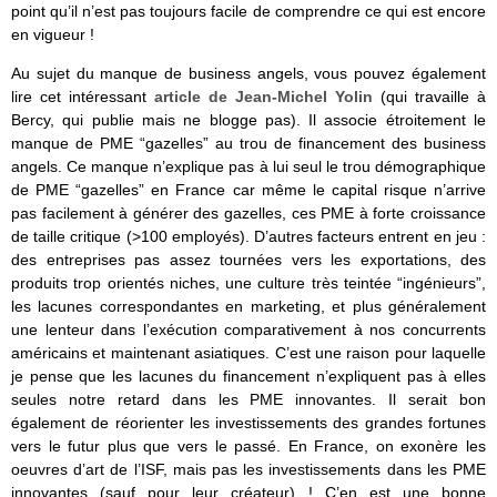
point qu’il n’est pas toujours facile de comprendre ce qui est encore
en vigueur !
Au sujet du manque de business angels, vous pouvez également
lire cet intéressant
article de Jean-Michel Yolin
(qui travaille à
Bercy, qui publie mais ne blogge pas). Il associe étroitement le
manque de PME “gazelles” au trou de financement des business
angels. Ce manque n’explique pas à lui seul le trou démographique
de PME “gazelles” en France car même le capital risque n’arrive
pas facilement à générer des gazelles, ces PME à forte croissance
de taille critique (>100 employés). D’autres facteurs entrent en jeu :
des entreprises pas assez tournées vers les exportations, des
produits trop orientés niches, une culture très teintée “ingénieurs”,
les lacunes correspondantes en marketing, et plus généralement
une lenteur dans l’exécution comparativement à nos concurrents
américains et maintenant asiatiques. C’est une raison pour laquelle
je pense que les lacunes du financement n’expliquent pas à elles
seules notre retard dans les PME innovantes. Il serait bon
également de réorienter les investissements des grandes fortunes
vers le futur plus que vers le passé. En France, on exonère les
oeuvres d’art de l’ISF, mais pas les investissements dans les PME
innovantes (sauf pour leur créateur) ! C’en est une bonne