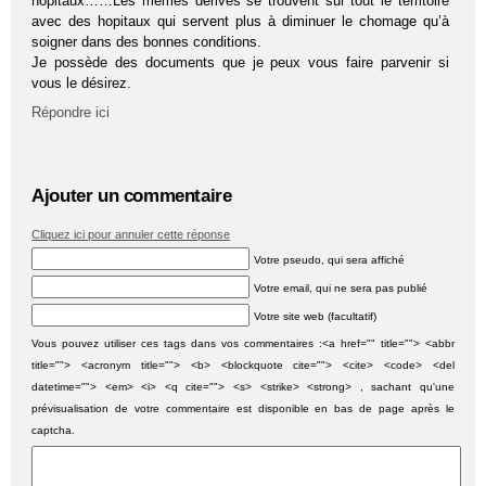
hopitaux……Les mêmes dérives se trouvent sur tout le territoire
avec des hopitaux qui servent plus à diminuer le chomage qu’à
soigner dans des bonnes conditions.
Je possède des documents que je peux vous faire parvenir si
vous le désirez.
Répondre ici
Ajouter un commentaire
Cliquez ici pour annuler cette réponse
Votre pseudo, qui sera affiché
Votre email, qui ne sera pas publié
Votre site web (facultatif)
Vous pouvez utiliser ces tags dans vos commentaires :<a href="" title=""> <abbr
title=""> <acronym title=""> <b> <blockquote cite=""> <cite> <code> <del
datetime=""> <em> <i> <q cite=""> <s> <strike> <strong> , sachant qu'une
prévisualisation de votre commentaire est disponible en bas de page après le
captcha.