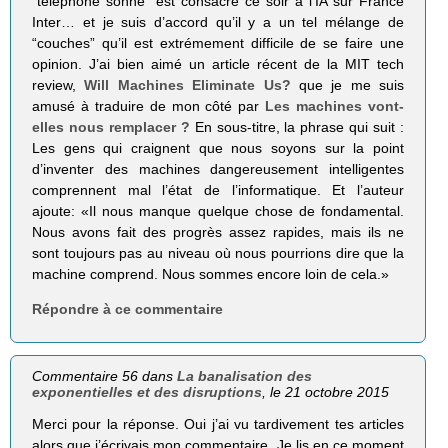
“téléphone sonne” est consacré ce soir à l’IA sur France
Inter… et je suis d’accord qu’il y a un tel mélange de
“couches” qu’il est extrémement difficile de se faire une
opinion. J’ai bien aimé un article récent de la MIT tech
review,
Will Machines Eliminate Us?
que je me suis
amusé à traduire de mon côté par
Les machines vont-
elles nous remplacer ?
En sous-titre, la phrase qui suit :
Les gens qui craignent que nous soyons sur la point
d’inventer des machines dangereusement intelligentes
comprennent mal l’état de l’informatique. Et l’auteur
ajoute: «Il nous manque quelque chose de fondamental.
Nous avons fait des progrès assez rapides, mais ils ne
sont toujours pas au niveau où nous pourrions dire que la
machine comprend. Nous sommes encore loin de cela.»
Répondre à ce commentaire
Commentaire 56 dans
La banalisation des
exponentielles et des disruptions
, le 21 octobre 2015
Merci pour la réponse. Oui j’ai vu tardivement tes articles
alors que j’écrivais mon commentaire. Je lis en ce moment