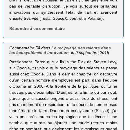
brain Project ici en Suisse ne va rien y changer) je ne vois
pas de véritable disruption. Je vois surtout de brillantes
innovations qui synthètisent l’état de l’art et avancent
ensuite très vite (Tesla, SpaceX, peut-être Palantir).
Répondre à ce commentaire
Commentaire 54 dans
Le recyclage des talents dans
les écosystèmes d’innovation
, le 9 septembre 2015
Passionnant. Parce que je lis In the Plex de Steven Levy,
sur Google, tu vois que le recyclage des talents se passe
aussi chez Google. Dans le dernier chapitre, on découvre
qu’un certain nombre d’employés est parti dans l’équipe
d’Obama en 2008. A la frontière de la politique, où tu ne
trouvais pas d’exemples. D’autres, à la limite du burn out,
parce que le succès engendre aussi trop de stress, ont
pris un moment de respiration, et tu décris de nombreuses
manières de le faire. Dans mon écosystème (Suisse), j’ai
vu a peu près toutes les typologies que tu décris. Il me
semble que aurais pu ajouter une étude (certes moins
riche en nombre): que deviennent les investisseurs quand