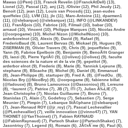
Mawas (@Pem)
(13),
Franck Revelin (@FranckAtDell)
(13),
Lionel
(12),
Pascal
(12),
anj
(12),
/Olivier
(12),
Phil Jeudy
(12),
Benoit
(12),
jean
(12),
Louis van Proosdij
(11),
jean-eudes
queffelec
(11),
LVM
(11),
jlc
(11),
Marc-Antoine
(11),
dparmen1
(11),
(@slebarque) (@slebarque)
(11),
INFO (@LINKANDEV)
(11),
FranÃ§ois
(10),
Fabrice
(10),
Filmail
(10),
babar
(10),
arnaud
(10),
Vincent
(10),
Philippe Marques
(10),
Nicolas Andre
(@corpogame)
(10),
Michel Nizon (@MichelNizon)
(10),
arderborelnot
(10),
Alexis
(9),
David
(9),
Rafael
(9),
FredericBaud
(9),
Laurent Bervas
(9),
Mickael
(9),
Hugues
(9),
ZISERMAN
(9),
Olivier Travers
(9),
Chris
(9),
jequeffelec
(9),
Yann
(9),
Fabrice Epelboin
(9),
Benjamin
(9),
BenoÃ®t Granger
(9),
laozi
(9),
Pierre YgriÃ©
(9),
(@olivez) (@olivez)
(9),
faculte
des sciences de la nature et de la vie
(9),
gepettot
(9),
arderbor elnot
(9),
Frederic
(8),
Marie
(8),
Yannick Lejeune
(8),
stephane
(8),
BScache
(8),
Michel
(8),
Daniel
(8),
Emmanuel
(8),
Jean-Philippe
(8),
startuper
(8),
Fred A.
(8),
@FredOu_
(8),
Nicolas Bry (@NicoBry)
(8),
@corpogame
(8),
fabienne billat
(@fadouce)
(8),
Bruno Lamouroux (@Dassoniou)
(8),
Lereune
(8),
~laurent
(7),
Patrice
(7),
JB
(7),
ITI
(7),
Julien Ã‰LIE
(7),
Jean-Christophe
(7),
Nicolas Guillaume
(7),
Bruno
(7),
Stanislas
(7),
Alain
(7),
Godefroy
(7),
Sebastien
(7),
Serge
Meunier
(7),
Pimpin
(7),
Lebarque StÃ©phane (@slebarque)
(7),
Jean-Renaud ROY (@jr_roy)
(7),
Pascal Lechevallier
(@PLechevallier)
(7),
veille innovation (@vinno47)
(7),
YAN
THOINET (@YanThoinet)
(7),
Fabien RAYNAUD
(@FabienRaynaud)
(7),
Partech Shaker (@PartechShaker)
(7),
Jasontrisy
(7),
Legend
(6),
Romain
(6),
JÃ©rÃ´me
(6),
Paul
(6),