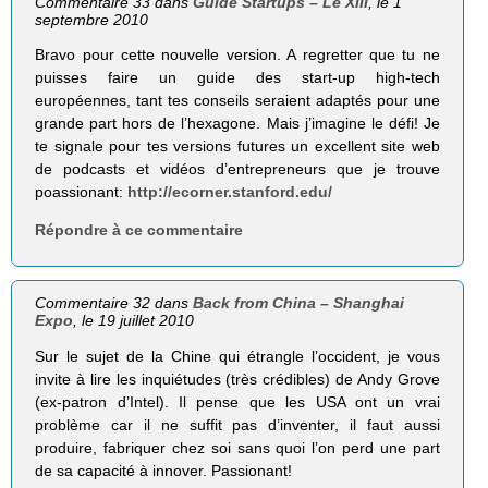
Commentaire 33 dans
Guide Startups – Le XIII
, le 1
septembre 2010
Bravo pour cette nouvelle version. A regretter que tu ne
puisses faire un guide des start-up high-tech
européennes, tant tes conseils seraient adaptés pour une
grande part hors de l’hexagone. Mais j’imagine le défi! Je
te signale pour tes versions futures un excellent site web
de podcasts et vidéos d’entrepreneurs que je trouve
poassionant:
http://ecorner.stanford.edu/
Répondre à ce commentaire
Commentaire 32 dans
Back from China – Shanghai
Expo
, le 19 juillet 2010
Sur le sujet de la Chine qui étrangle l’occident, je vous
invite à lire les inquiétudes (très crédibles) de Andy Grove
(ex-patron d’Intel). Il pense que les USA ont un vrai
problème car il ne suffit pas d’inventer, il faut aussi
produire, fabriquer chez soi sans quoi l’on perd une part
de sa capacité à innover. Passionant!