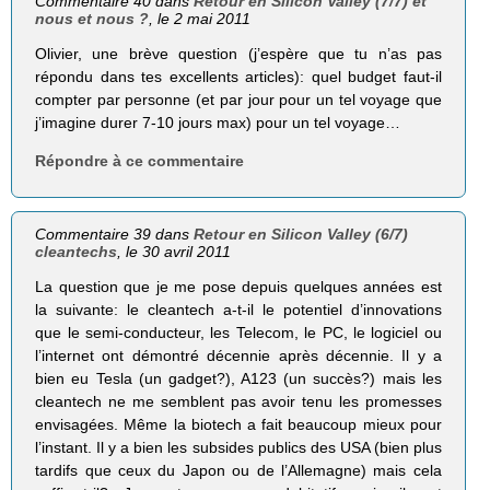
Commentaire 40 dans
Retour en Silicon Valley (7/7) et
nous et nous ?
, le 2 mai 2011
Olivier, une brève question (j’espère que tu n’as pas
répondu dans tes excellents articles): quel budget faut-il
compter par personne (et par jour pour un tel voyage que
j’imagine durer 7-10 jours max) pour un tel voyage…
Répondre à ce commentaire
Commentaire 39 dans
Retour en Silicon Valley (6/7)
cleantechs
, le 30 avril 2011
La question que je me pose depuis quelques années est
la suivante: le cleantech a-t-il le potentiel d’innovations
que le semi-conducteur, les Telecom, le PC, le logiciel ou
l’internet ont démontré décennie après décennie. Il y a
bien eu Tesla (un gadget?), A123 (un succès?) mais les
cleantech ne me semblent pas avoir tenu les promesses
envisagées. Même la biotech a fait beaucoup mieux pour
l’instant. Il y a bien les subsides publics des USA (bien plus
tardifs que ceux du Japon ou de l’Allemagne) mais cela