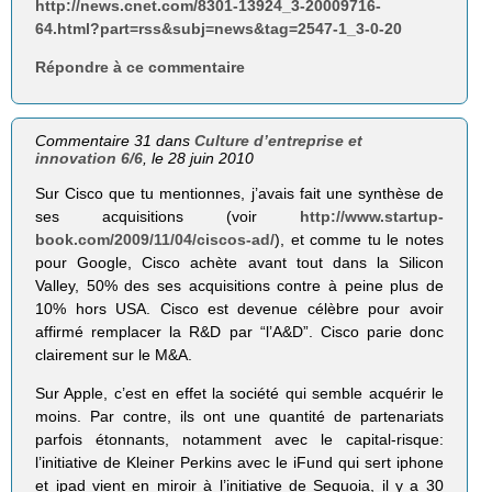
http://news.cnet.com/8301-13924_3-20009716-
64.html?part=rss&subj=news&tag=2547-1_3-0-20
Répondre à ce commentaire
Commentaire 31 dans
Culture d’entreprise et
innovation 6/6
, le 28 juin 2010
Sur Cisco que tu mentionnes, j’avais fait une synthèse de
ses acquisitions (voir
http://www.startup-
book.com/2009/11/04/ciscos-ad/
), et comme tu le notes
pour Google, Cisco achète avant tout dans la Silicon
Valley, 50% des ses acquisitions contre à peine plus de
10% hors USA. Cisco est devenue célèbre pour avoir
affirmé remplacer la R&D par “l’A&D”. Cisco parie donc
clairement sur le M&A.
Sur Apple, c’est en effet la société qui semble acquérir le
moins. Par contre, ils ont une quantité de partenariats
parfois étonnants, notamment avec le capital-risque:
l’initiative de Kleiner Perkins avec le iFund qui sert iphone
et ipad vient en miroir à l’initiative de Sequoia, il y a 30