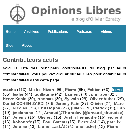
Home
Archives
Publications
Podcasts
Videos
Blog
About
Contributeurs actifs
Voici la liste des principaux contributeurs du blog par leurs
commentaires. Vous pouvez cliquer sur leur lien pour obtenir leurs
commentaires dans cette page :
macha
(113),
Michel Nizon
(96),
Pierre
(85),
Fabien
(66),
herve
(66),
leafar
(44),
guillaume
(42),
Laurent
(40),
philippe
(32),
Herve Kabla
(30),
rthomas
(30),
Sylvain
(29),
Olivier Auber
(29),
Daniel COHEN-ZARDI
(28),
Jeremy Fain
(27),
Olivier
(27),
Marc
(27),
Nicolas
(25),
Christophe
(22),
julien
(19),
Patrick
(19),
Fab
(19),
jmplanche
(17),
Arnaud@Thurudev (@arnaud_thurudev)
(17),
Jeremy
(16),
OlivierJ
(16),
JustinThemiddle
(16),
vicnent
(16),
bobonofx
(15),
Paul Gateau
(15),
Pierre Jol
(14),
patr_ix
(14),
Jerome
(13),
Lionel LaskÃ© (@lionellaske)
(13),
Pierre