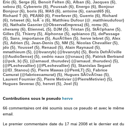
Eric
(6),
Serge
(6),
Benoit Felten
(6),
Alban
(6),
Jacques
(6),
sebou
(6),
Cybereric
(6),
Poussah
(6),
Energo
(6),
Bonjour
Bonjour
(6),
boris
(6),
MAS
(6),
antoine
(6),
canard65
(6),
Richard T
(6),
PEAI60
(6),
Free4ever
(6),
Guerric
(6),
Richard
(6),
tvtweet
(6),
loÃ¯c
(6),
Matthieu Dufour (@_matthieudufour)
(6),
Nathalie Gasnier (@ObservaEmpresa)
(6),
romu
(6),
cheramy
(6),
EtienneL
(5),
DJM
(5),
Tristan
(5),
StÃ©phane
(5),
Gilles
(5),
Thierry
(5),
Alphonse
(5),
apbianco
(5),
dePassage
(5),
Sans_importance
(5),
AurÃ©lien
(5),
herve lebret
(5),
Alex
(5),
Adrien
(5),
Jean-Denis
(5),
NM
(5),
Nicolas Chevallier
(5),
jdo
(5),
Youssef
(5),
Renaud
(5),
Alain Raynaud
(5),
mmathieum
(5),
(@bvanryb) (@bvanryb)
(5),
Boris DefrÃ©ville
(@AudioSense)
(5),
cedric naux (@cnaux)
(5),
Patrick Bertrand
(@pck_b)
(5),
(@arnaud_thurudev) (@arnaud_thurudev)
(5),
(@PLechevallier) (@PLechevallier)
(5),
Stanislas Segard
(@El_Stanou)
(5),
Pierre Mawas (@PemLT)
(5),
Fabrice
Camurat (@fabricecamurat)
(5),
Hugues SÃ©vÃ©rac
(5),
Laurent Fournier
(5),
Pierre Metivier (@PierreMetivier)
(5),
Hugues Severac
(5),
hervet
(5),
Joel
(5)
Contributions sous le pseudo
herve
66 commentaires ont été soumis sous ce pseudo et avec le même
email.
Le premier commentaire date du 17 mai 2008 et le dernier est du