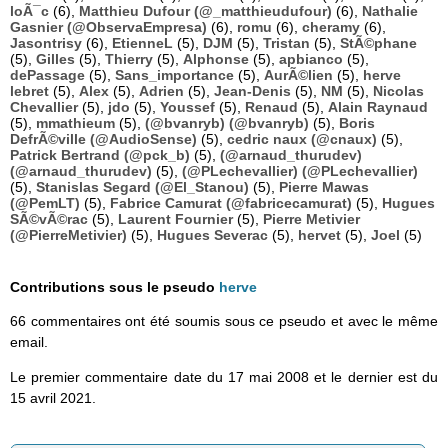
loÃ¯c
(6),
Matthieu Dufour (@_matthieudufour)
(6),
Nathalie
Gasnier (@ObservaEmpresa)
(6),
romu
(6),
cheramy
(6),
Jasontrisy
(6),
EtienneL
(5),
DJM
(5),
Tristan
(5),
StÃ©phane
(5),
Gilles
(5),
Thierry
(5),
Alphonse
(5),
apbianco
(5),
dePassage
(5),
Sans_importance
(5),
AurÃ©lien
(5),
herve
lebret
(5),
Alex
(5),
Adrien
(5),
Jean-Denis
(5),
NM
(5),
Nicolas
Chevallier
(5),
jdo
(5),
Youssef
(5),
Renaud
(5),
Alain Raynaud
(5),
mmathieum
(5),
(@bvanryb) (@bvanryb)
(5),
Boris
DefrÃ©ville (@AudioSense)
(5),
cedric naux (@cnaux)
(5),
Patrick Bertrand (@pck_b)
(5),
(@arnaud_thurudev)
(@arnaud_thurudev)
(5),
(@PLechevallier) (@PLechevallier)
(5),
Stanislas Segard (@El_Stanou)
(5),
Pierre Mawas
(@PemLT)
(5),
Fabrice Camurat (@fabricecamurat)
(5),
Hugues
SÃ©vÃ©rac
(5),
Laurent Fournier
(5),
Pierre Metivier
(@PierreMetivier)
(5),
Hugues Severac
(5),
hervet
(5),
Joel
(5)
Contributions sous le pseudo
herve
66 commentaires ont été soumis sous ce pseudo et avec le même
email.
Le premier commentaire date du 17 mai 2008 et le dernier est du
15 avril 2021.