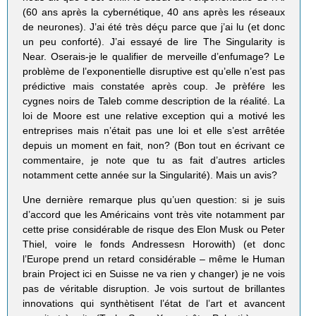
(60 ans après la cybernétique, 40 ans après les réseaux
de neurones). J’ai été très déçu parce que j’ai lu (et donc
un peu conforté). J’ai essayé de lire The Singularity is
Near. Oserais-je le qualifier de merveille d’enfumage? Le
problème de l’exponentielle disruptive est qu’elle n’est pas
prédictive mais constatée après coup. Je prèfére les
cygnes noirs de Taleb comme description de la réalité. La
loi de Moore est une relative exception qui a motivé les
entreprises mais n’était pas une loi et elle s’est arrêtée
depuis un moment en fait, non? (Bon tout en écrivant ce
commentaire, je note que tu as fait d’autres articles
notamment cette année sur la Singularité). Mais un avis?
Une dernière remarque plus qu’uen question: si je suis
d’accord que les Américains vont très vite notamment par
cette prise considérable de risque des Elon Musk ou Peter
Thiel, voire le fonds Andressesn Horowith) (et donc
l’Europe prend un retard considérable – même le Human
brain Project ici en Suisse ne va rien y changer) je ne vois
pas de véritable disruption. Je vois surtout de brillantes
innovations qui synthètisent l’état de l’art et avancent