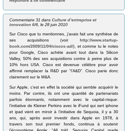
Répondre à ce commentaire
Commentaire 31 dans
Culture d’entreprise et
innovation 6/6
, le 28 juin 2010
Sur Cisco que tu mentionnes, j’avais fait une synthèse de
ses acquisitions (voir
http://www.startup-
book.com/2009/11/04/ciscos-ad/
), et comme tu le notes
pour Google, Cisco achète avant tout dans la Silicon
Valley, 50% des ses acquisitions contre à peine plus de
10% hors USA. Cisco est devenue célèbre pour avoir
affirmé remplacer la R&D par “l’A&D”. Cisco parie donc
clairement sur le M&A.
Sur Apple, c’est en effet la société qui semble acquérir le
moins. Par contre, ils ont une quantité de partenariats
parfois étonnants, notamment avec le capital-risque:
l’initiative de Kleiner Perkins avec le iFund qui sert iphone
et ipad vient en miroir à l’initiative de Sequoia, il y a 30
ans, qui, après avoir investir dans Apple en 1978, à
travers son tout premier fonds, continua à soutenir
l’écosystème Apple: “All told, Sequoia Capital made