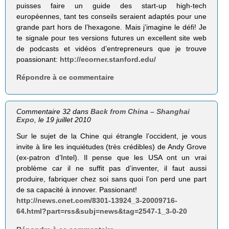
puisses faire un guide des start-up high-tech
européennes, tant tes conseils seraient adaptés pour une
grande part hors de l’hexagone. Mais j’imagine le défi! Je
te signale pour tes versions futures un excellent site web
de podcasts et vidéos d’entrepreneurs que je trouve
poassionant:
http://ecorner.stanford.edu/
Répondre à ce commentaire
Commentaire 32 dans
Back from China – Shanghai
Expo
, le 19 juillet 2010
Sur le sujet de la Chine qui étrangle l’occident, je vous
invite à lire les inquiétudes (très crédibles) de Andy Grove
(ex-patron d’Intel). Il pense que les USA ont un vrai
problème car il ne suffit pas d’inventer, il faut aussi
produire, fabriquer chez soi sans quoi l’on perd une part
de sa capacité à innover. Passionant!
http://news.cnet.com/8301-13924_3-20009716-
64.html?part=rss&subj=news&tag=2547-1_3-0-20