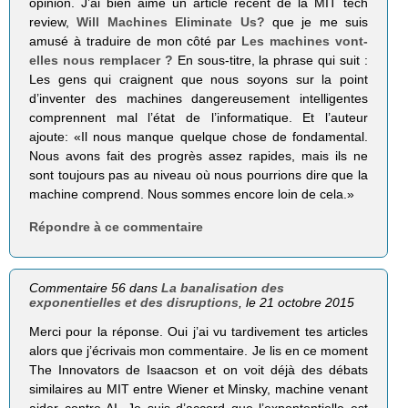
opinion. J’ai bien aimé un article récent de la MIT tech
review,
Will Machines Eliminate Us?
que je me suis
amusé à traduire de mon côté par
Les machines vont-
elles nous remplacer ?
En sous-titre, la phrase qui suit :
Les gens qui craignent que nous soyons sur la point
d’inventer des machines dangereusement intelligentes
comprennent mal l’état de l’informatique. Et l’auteur
ajoute: «Il nous manque quelque chose de fondamental.
Nous avons fait des progrès assez rapides, mais ils ne
sont toujours pas au niveau où nous pourrions dire que la
machine comprend. Nous sommes encore loin de cela.»
Répondre à ce commentaire
Commentaire 56 dans
La banalisation des
exponentielles et des disruptions
, le 21 octobre 2015
Merci pour la réponse. Oui j’ai vu tardivement tes articles
alors que j’écrivais mon commentaire. Je lis en ce moment
The Innovators de Isaacson et on voit déjà des débats
similaires au MIT entre Wiener et Minsky, machine venant
aider contre AI. Je suis d’accord que l’expontentielle est