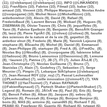
(11),
(@slebarque) (@slebarque)
(11),
INFO (@LINKANDEV)
(11),
FranÃ§ois
(10),
Fabrice
(10),
Filmail
(10),
babar
(10),
arnaud
(10),
Vincent
(10),
Philippe Marques
(10),
Nicolas Andre
(@corpogame)
(10),
Michel Nizon (@MichelNizon)
(10),
arderborelnot
(10),
Alexis
(9),
David
(9),
Rafael
(9),
FredericBaud
(9),
Laurent Bervas
(9),
Mickael
(9),
Hugues
(9),
ZISERMAN
(9),
Olivier Travers
(9),
Chris
(9),
jequeffelec
(9),
Yann
(9),
Fabrice Epelboin
(9),
Benjamin
(9),
BenoÃ®t Granger
(9),
laozi
(9),
Pierre YgriÃ©
(9),
(@olivez) (@olivez)
(9),
faculte
des sciences de la nature et de la vie
(9),
gepettot
(9),
arderbor elnot
(9),
Frederic
(8),
Marie
(8),
Yannick Lejeune
(8),
stephane
(8),
BScache
(8),
Michel
(8),
Daniel
(8),
Emmanuel
(8),
Jean-Philippe
(8),
startuper
(8),
Fred A.
(8),
@FredOu_
(8),
Nicolas Bry (@NicoBry)
(8),
@corpogame
(8),
fabienne billat
(@fadouce)
(8),
Bruno Lamouroux (@Dassoniou)
(8),
Lereune
(8),
~laurent
(7),
Patrice
(7),
JB
(7),
ITI
(7),
Julien Ã‰LIE
(7),
Jean-Christophe
(7),
Nicolas Guillaume
(7),
Bruno
(7),
Stanislas
(7),
Alain
(7),
Godefroy
(7),
Sebastien
(7),
Serge
Meunier
(7),
Pimpin
(7),
Lebarque StÃ©phane (@slebarque)
(7),
Jean-Renaud ROY (@jr_roy)
(7),
Pascal Lechevallier
(@PLechevallier)
(7),
veille innovation (@vinno47)
(7),
YAN
THOINET (@YanThoinet)
(7),
Fabien RAYNAUD
(@FabienRaynaud)
(7),
Partech Shaker (@PartechShaker)
(7),
Legend
(6),
Romain
(6),
JÃ©rÃ´me
(6),
Paul
(6),
Eric
(6),
Serge
(6),
Benoit Felten
(6),
Alban
(6),
Jacques
(6),
sebou
(6),
Cybereric
(6),
Poussah
(6),
Energo
(6),
Bonjour Bonjour
(6),
boris
(6),
MAS
(6),
antoine
(6),
canard65
(6),
Richard T
(6),
PEAI60
(6),
Free4ever
(6),
Guerric
(6),
Richard
(6),
tvtweet
(6),