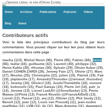
Home
Archives
Publications
Podcasts
Videos
Blog
About
Contributeurs actifs
Voici la liste des principaux contributeurs du blog par leurs
commentaires. Vous pouvez cliquer sur leur lien pour obtenir leurs
commentaires dans cette page :
macha
(113),
Michel Nizon
(96),
Pierre
(85),
Fabien
(66),
herve
(66),
leafar
(44),
guillaume
(42),
Laurent
(40),
philippe
(32),
Herve Kabla
(30),
rthomas
(30),
Sylvain
(29),
Olivier Auber
(29),
Daniel COHEN-ZARDI
(28),
Jeremy Fain
(27),
Olivier
(27),
Marc
(27),
Nicolas
(25),
Christophe
(22),
julien
(19),
Patrick
(19),
Fab
(19),
jmplanche
(17),
Arnaud@Thurudev (@arnaud_thurudev)
(17),
Jeremy
(16),
OlivierJ
(16),
JustinThemiddle
(16),
vicnent
(16),
bobonofx
(15),
Paul Gateau
(15),
Pierre Jol
(14),
patr_ix
(14),
Jerome
(13),
Lionel LaskÃ© (@lionellaske)
(13),
Pierre
Mawas (@Pem)
(13),
Franck Revelin (@FranckAtDell)
(13),
Lionel
(12),
Pascal
(12),
anj
(12),
/Olivier
(12),
Phil Jeudy
(12),
Benoit
(12),
jean
(12),
Louis van Proosdij
(11),
jean-eudes
queffelec
(11),
LVM
(11),
jlc
(11),
Marc-Antoine
(11),
dparmen1