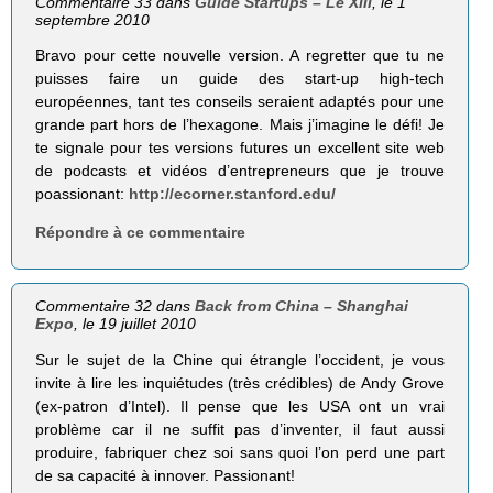
Commentaire 33 dans
Guide Startups – Le XIII
, le 1
septembre 2010
Bravo pour cette nouvelle version. A regretter que tu ne
puisses faire un guide des start-up high-tech
européennes, tant tes conseils seraient adaptés pour une
grande part hors de l’hexagone. Mais j’imagine le défi! Je
te signale pour tes versions futures un excellent site web
de podcasts et vidéos d’entrepreneurs que je trouve
poassionant:
http://ecorner.stanford.edu/
Répondre à ce commentaire
Commentaire 32 dans
Back from China – Shanghai
Expo
, le 19 juillet 2010
Sur le sujet de la Chine qui étrangle l’occident, je vous
invite à lire les inquiétudes (très crédibles) de Andy Grove
(ex-patron d’Intel). Il pense que les USA ont un vrai
problème car il ne suffit pas d’inventer, il faut aussi
produire, fabriquer chez soi sans quoi l’on perd une part
de sa capacité à innover. Passionant!