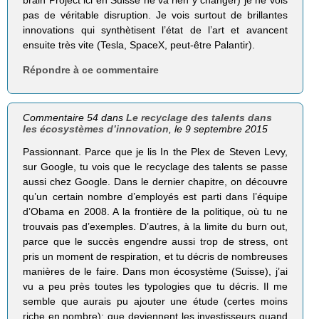
brain Project ici en Suisse ne va rien y changer) je ne vois
pas de véritable disruption. Je vois surtout de brillantes
innovations qui synthètisent l’état de l’art et avancent
ensuite très vite (Tesla, SpaceX, peut-être Palantir).
Répondre à ce commentaire
Commentaire 54 dans
Le recyclage des talents dans
les écosystèmes d’innovation
, le 9 septembre 2015
Passionnant. Parce que je lis In the Plex de Steven Levy,
sur Google, tu vois que le recyclage des talents se passe
aussi chez Google. Dans le dernier chapitre, on découvre
qu’un certain nombre d’employés est parti dans l’équipe
d’Obama en 2008. A la frontière de la politique, où tu ne
trouvais pas d’exemples. D’autres, à la limite du burn out,
parce que le succès engendre aussi trop de stress, ont
pris un moment de respiration, et tu décris de nombreuses
manières de le faire. Dans mon écosystème (Suisse), j’ai
vu a peu près toutes les typologies que tu décris. Il me
semble que aurais pu ajouter une étude (certes moins
riche en nombre): que deviennent les investisseurs quand