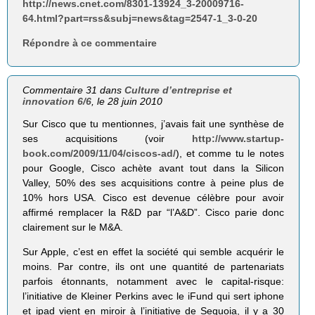
http://news.cnet.com/8301-13924_3-20009716-
64.html?part=rss&subj=news&tag=2547-1_3-0-20
Répondre à ce commentaire
Commentaire 31 dans
Culture d’entreprise et
innovation 6/6
, le 28 juin 2010
Sur Cisco que tu mentionnes, j’avais fait une synthèse de
ses acquisitions (voir
http://www.startup-
book.com/2009/11/04/ciscos-ad/
), et comme tu le notes
pour Google, Cisco achète avant tout dans la Silicon
Valley, 50% des ses acquisitions contre à peine plus de
10% hors USA. Cisco est devenue célèbre pour avoir
affirmé remplacer la R&D par “l’A&D”. Cisco parie donc
clairement sur le M&A.
Sur Apple, c’est en effet la société qui semble acquérir le
moins. Par contre, ils ont une quantité de partenariats
parfois étonnants, notamment avec le capital-risque:
l’initiative de Kleiner Perkins avec le iFund qui sert iphone
et ipad vient en miroir à l’initiative de Sequoia, il y a 30