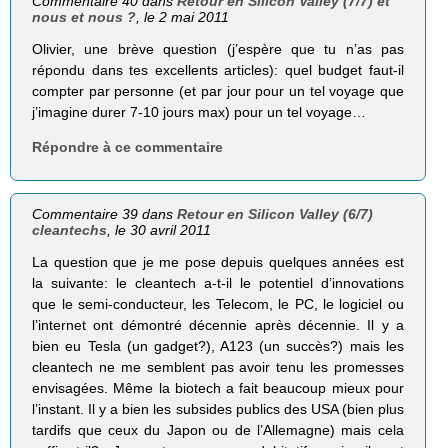
Commentaire 40 dans
Retour en Silicon Valley (7/7) et
nous et nous ?
, le 2 mai 2011
Olivier, une brève question (j’espère que tu n’as pas
répondu dans tes excellents articles): quel budget faut-il
compter par personne (et par jour pour un tel voyage que
j’imagine durer 7-10 jours max) pour un tel voyage…
Répondre à ce commentaire
Commentaire 39 dans
Retour en Silicon Valley (6/7)
cleantechs
, le 30 avril 2011
La question que je me pose depuis quelques années est
la suivante: le cleantech a-t-il le potentiel d’innovations
que le semi-conducteur, les Telecom, le PC, le logiciel ou
l’internet ont démontré décennie après décennie. Il y a
bien eu Tesla (un gadget?), A123 (un succès?) mais les
cleantech ne me semblent pas avoir tenu les promesses
envisagées. Même la biotech a fait beaucoup mieux pour
l’instant. Il y a bien les subsides publics des USA (bien plus
tardifs que ceux du Japon ou de l’Allemagne) mais cela