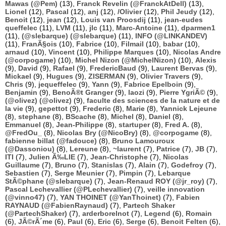
Mawas (@Pem)
(13),
Franck Revelin (@FranckAtDell)
(13),
Lionel
(12),
Pascal
(12),
anj
(12),
/Olivier
(12),
Phil Jeudy
(12),
Benoit
(12),
jean
(12),
Louis van Proosdij
(11),
jean-eudes
queffelec
(11),
LVM
(11),
jlc
(11),
Marc-Antoine
(11),
dparmen1
(11),
(@slebarque) (@slebarque)
(11),
INFO (@LINKANDEV)
(11),
FranÃ§ois
(10),
Fabrice
(10),
Filmail
(10),
babar
(10),
arnaud
(10),
Vincent
(10),
Philippe Marques
(10),
Nicolas Andre
(@corpogame)
(10),
Michel Nizon (@MichelNizon)
(10),
Alexis
(9),
David
(9),
Rafael
(9),
FredericBaud
(9),
Laurent Bervas
(9),
Mickael
(9),
Hugues
(9),
ZISERMAN
(9),
Olivier Travers
(9),
Chris
(9),
jequeffelec
(9),
Yann
(9),
Fabrice Epelboin
(9),
Benjamin
(9),
BenoÃ®t Granger
(9),
laozi
(9),
Pierre YgriÃ©
(9),
(@olivez) (@olivez)
(9),
faculte des sciences de la nature et de
la vie
(9),
gepettot
(9),
Frederic
(8),
Marie
(8),
Yannick Lejeune
(8),
stephane
(8),
BScache
(8),
Michel
(8),
Daniel
(8),
Emmanuel
(8),
Jean-Philippe
(8),
startuper
(8),
Fred A.
(8),
@FredOu_
(8),
Nicolas Bry (@NicoBry)
(8),
@corpogame
(8),
fabienne billat (@fadouce)
(8),
Bruno Lamouroux
(@Dassoniou)
(8),
Lereune
(8),
~laurent
(7),
Patrice
(7),
JB
(7),
ITI
(7),
Julien Ã‰LIE
(7),
Jean-Christophe
(7),
Nicolas
Guillaume
(7),
Bruno
(7),
Stanislas
(7),
Alain
(7),
Godefroy
(7),
Sebastien
(7),
Serge Meunier
(7),
Pimpin
(7),
Lebarque
StÃ©phane (@slebarque)
(7),
Jean-Renaud ROY (@jr_roy)
(7),
Pascal Lechevallier (@PLechevallier)
(7),
veille innovation
(@vinno47)
(7),
YAN THOINET (@YanThoinet)
(7),
Fabien
RAYNAUD (@FabienRaynaud)
(7),
Partech Shaker
(@PartechShaker)
(7),
arderborelnot
(7),
Legend
(6),
Romain
(6),
JÃ©rÃ´me
(6),
Paul
(6),
Eric
(6),
Serge
(6),
Benoit Felten
(6),