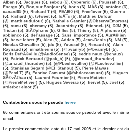
Alban
(6),
Jacques
(6),
sebou
(6),
Cybereric
(6),
Poussah
(6),
Energo
(6),
Bonjour Bonjour
(6),
boris
(6),
MAS
(6),
antoine
(6),
canard65
(6),
Richard T
(6),
PEAI60
(6),
Free4ever
(6),
Guerric
(6),
Richard
(6),
tvtweet
(6),
loÃ¯c
(6),
Matthieu Dufour
(@_matthieudufour)
(6),
Nathalie Gasnier (@ObservaEmpresa)
(6),
romu
(6),
cheramy
(6),
Jasontrisy
(6),
EtienneL
(5),
DJM
(5),
Tristan
(5),
StÃ©phane
(5),
Gilles
(5),
Thierry
(5),
Alphonse
(5),
apbianco
(5),
dePassage
(5),
Sans_importance
(5),
AurÃ©lien
(5),
herve lebret
(5),
Alex
(5),
Adrien
(5),
Jean-Denis
(5),
NM
(5),
Nicolas Chevallier
(5),
jdo
(5),
Youssef
(5),
Renaud
(5),
Alain
Raynaud
(5),
mmathieum
(5),
(@bvanryb) (@bvanryb)
(5),
Boris DefrÃ©ville (@AudioSense)
(5),
cedric naux (@cnaux)
(5),
Patrick Bertrand (@pck_b)
(5),
(@arnaud_thurudev)
(@arnaud_thurudev)
(5),
(@PLechevallier) (@PLechevallier)
(5),
Stanislas Segard (@El_Stanou)
(5),
Pierre Mawas
(@PemLT)
(5),
Fabrice Camurat (@fabricecamurat)
(5),
Hugues
SÃ©vÃ©rac
(5),
Laurent Fournier
(5),
Pierre Metivier
(@PierreMetivier)
(5),
Hugues Severac
(5),
hervet
(5),
Joel
(5),
arderbor elnot
(5)
Contributions sous le pseudo
herve
66 commentaires ont été soumis sous ce pseudo et avec le même
email.
Le premier commentaire date du 17 mai 2008 et le dernier est du