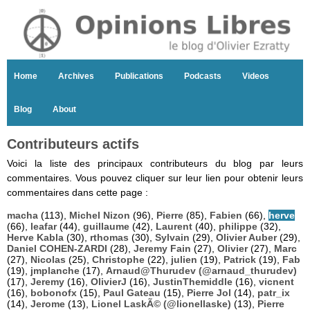
Home
Archives
Publications
Podcasts
Videos
Blog
About
Contributeurs actifs
Voici la liste des principaux contributeurs du blog par leurs
commentaires. Vous pouvez cliquer sur leur lien pour obtenir leurs
commentaires dans cette page :
macha
(113),
Michel Nizon
(96),
Pierre
(85),
Fabien
(66),
herve
(66),
leafar
(44),
guillaume
(42),
Laurent
(40),
philippe
(32),
Herve Kabla
(30),
rthomas
(30),
Sylvain
(29),
Olivier Auber
(29),
Daniel COHEN-ZARDI
(28),
Jeremy Fain
(27),
Olivier
(27),
Marc
(27),
Nicolas
(25),
Christophe
(22),
julien
(19),
Patrick
(19),
Fab
(19),
jmplanche
(17),
Arnaud@Thurudev (@arnaud_thurudev)
(17),
Jeremy
(16),
OlivierJ
(16),
JustinThemiddle
(16),
vicnent
(16),
bobonofx
(15),
Paul Gateau
(15),
Pierre Jol
(14),
patr_ix
(14),
Jerome
(13),
Lionel LaskÃ© (@lionellaske)
(13),
Pierre