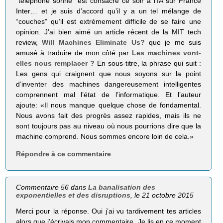
“téléphone sonne” est consacré ce soir à l’IA sur France
Inter… et je suis d’accord qu’il y a un tel mélange de
“couches” qu’il est extrémement difficile de se faire une
opinion. J’ai bien aimé un article récent de la MIT tech
review,
Will Machines Eliminate Us?
que je me suis
amusé à traduire de mon côté par
Les machines vont-
elles nous remplacer ?
En sous-titre, la phrase qui suit :
Les gens qui craignent que nous soyons sur la point
d’inventer des machines dangereusement intelligentes
comprennent mal l’état de l’informatique. Et l’auteur
ajoute: «Il nous manque quelque chose de fondamental.
Nous avons fait des progrès assez rapides, mais ils ne
sont toujours pas au niveau où nous pourrions dire que la
machine comprend. Nous sommes encore loin de cela.»
Répondre à ce commentaire
Commentaire 56 dans
La banalisation des
exponentielles et des disruptions
, le 21 octobre 2015
Merci pour la réponse. Oui j’ai vu tardivement tes articles
alors que j’écrivais mon commentaire. Je lis en ce moment