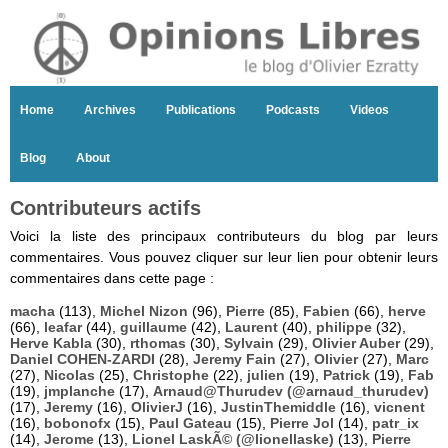
Home
Archives
Publications
Podcasts
Videos
Blog
About
Contributeurs actifs
Voici la liste des principaux contributeurs du blog par leurs
commentaires. Vous pouvez cliquer sur leur lien pour obtenir leurs
commentaires dans cette page :
macha
(113),
Michel Nizon
(96),
Pierre
(85),
Fabien
(66),
herve
(66),
leafar
(44),
guillaume
(42),
Laurent
(40),
philippe
(32),
Herve Kabla
(30),
rthomas
(30),
Sylvain
(29),
Olivier Auber
(29),
Daniel COHEN-ZARDI
(28),
Jeremy Fain
(27),
Olivier
(27),
Marc
(27),
Nicolas
(25),
Christophe
(22),
julien
(19),
Patrick
(19),
Fab
(19),
jmplanche
(17),
Arnaud@Thurudev (@arnaud_thurudev)
(17),
Jeremy
(16),
OlivierJ
(16),
JustinThemiddle
(16),
vicnent
(16),
bobonofx
(15),
Paul Gateau
(15),
Pierre Jol
(14),
patr_ix
(14),
Jerome
(13),
Lionel LaskÃ© (@lionellaske)
(13),
Pierre