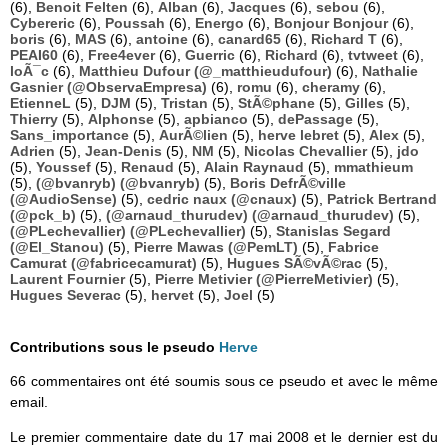
(6),
Benoit Felten
(6),
Alban
(6),
Jacques
(6),
sebou
(6),
Cybereric
(6),
Poussah
(6),
Energo
(6),
Bonjour Bonjour
(6),
boris
(6),
MAS
(6),
antoine
(6),
canard65
(6),
Richard T
(6),
PEAI60
(6),
Free4ever
(6),
Guerric
(6),
Richard
(6),
tvtweet
(6),
loÃ¯c
(6),
Matthieu Dufour (@_matthieudufour)
(6),
Nathalie
Gasnier (@ObservaEmpresa)
(6),
romu
(6),
cheramy
(6),
EtienneL
(5),
DJM
(5),
Tristan
(5),
StÃ©phane
(5),
Gilles
(5),
Thierry
(5),
Alphonse
(5),
apbianco
(5),
dePassage
(5),
Sans_importance
(5),
AurÃ©lien
(5),
herve lebret
(5),
Alex
(5),
Adrien
(5),
Jean-Denis
(5),
NM
(5),
Nicolas Chevallier
(5),
jdo
(5),
Youssef
(5),
Renaud
(5),
Alain Raynaud
(5),
mmathieum
(5),
(@bvanryb) (@bvanryb)
(5),
Boris DefrÃ©ville
(@AudioSense)
(5),
cedric naux (@cnaux)
(5),
Patrick Bertrand
(@pck_b)
(5),
(@arnaud_thurudev) (@arnaud_thurudev)
(5),
(@PLechevallier) (@PLechevallier)
(5),
Stanislas Segard
(@El_Stanou)
(5),
Pierre Mawas (@PemLT)
(5),
Fabrice
Camurat (@fabricecamurat)
(5),
Hugues SÃ©vÃ©rac
(5),
Laurent Fournier
(5),
Pierre Metivier (@PierreMetivier)
(5),
Hugues Severac
(5),
hervet
(5),
Joel
(5)
Contributions sous le pseudo
Herve
66 commentaires ont été soumis sous ce pseudo et avec le même
email.
Le premier commentaire date du 17 mai 2008 et le dernier est du