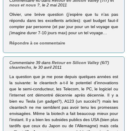
Commentaire 40 dans
Retour en Silicon Valley (7/7) et
nous et nous ?
, le 2 mai 2011
Olivier, une brève question (j’espère que tu n’as pas
répondu dans tes excellents articles): quel budget faut-il
compter par personne (et par jour pour un tel voyage que
j’imagine durer 7-10 jours max) pour un tel voyage…
Répondre à ce commentaire
Commentaire 39 dans
Retour en Silicon Valley (6/7)
cleantechs
, le 30 avril 2011
La question que je me pose depuis quelques années est
la suivante: le cleantech a-t-il le potentiel d’innovations
que le semi-conducteur, les Telecom, le PC, le logiciel ou
l’internet ont démontré décennie après décennie. Il y a
bien eu Tesla (un gadget?), A123 (un succès?) mais les
cleantech ne me semblent pas avoir tenu les promesses
envisagées. Même la biotech a fait beaucoup mieux pour
l’instant. Il y a bien les subsides publics des USA (bien plus
tardifs que ceux du Japon ou de l’Allemagne) mais cela