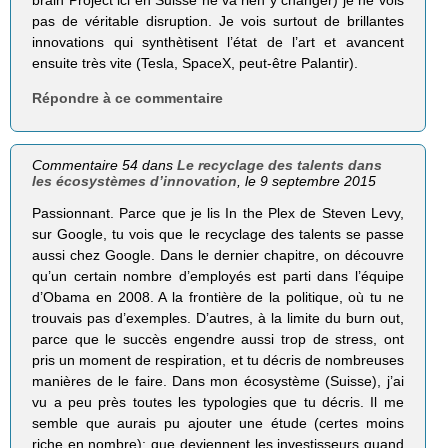
brain Project ici en Suisse ne va rien y changer) je ne vois
pas de véritable disruption. Je vois surtout de brillantes
innovations qui synthètisent l’état de l’art et avancent
ensuite très vite (Tesla, SpaceX, peut-être Palantir).
Répondre à ce commentaire
Commentaire 54 dans
Le recyclage des talents dans
les écosystèmes d’innovation
, le 9 septembre 2015
Passionnant. Parce que je lis In the Plex de Steven Levy,
sur Google, tu vois que le recyclage des talents se passe
aussi chez Google. Dans le dernier chapitre, on découvre
qu’un certain nombre d’employés est parti dans l’équipe
d’Obama en 2008. A la frontière de la politique, où tu ne
trouvais pas d’exemples. D’autres, à la limite du burn out,
parce que le succès engendre aussi trop de stress, ont
pris un moment de respiration, et tu décris de nombreuses
manières de le faire. Dans mon écosystème (Suisse), j’ai
vu a peu près toutes les typologies que tu décris. Il me
semble que aurais pu ajouter une étude (certes moins
riche en nombre): que deviennent les investisseurs quand