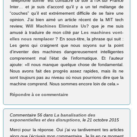
“téléphone sonne” est consacré ce soir à l’IA sur France
Inter… et je suis d’accord qu’il y a un tel mélange de
“couches” qu’il est extrémement difficile de se faire une
opinion. J’ai bien aimé un article récent de la MIT tech
review,
Will Machines Eliminate Us?
que je me suis
amusé à traduire de mon côté par
Les machines vont-
elles nous remplacer ?
En sous-titre, la phrase qui suit :
Les gens qui craignent que nous soyons sur la point
d’inventer des machines dangereusement intelligentes
comprennent mal l’état de l’informatique. Et l’auteur
ajoute: «Il nous manque quelque chose de fondamental.
Nous avons fait des progrès assez rapides, mais ils ne
sont toujours pas au niveau où nous pourrions dire que la
machine comprend. Nous sommes encore loin de cela.»
Répondre à ce commentaire
Commentaire 56 dans
La banalisation des
exponentielles et des disruptions
, le 21 octobre 2015
Merci pour la réponse. Oui j’ai vu tardivement tes articles
alors que j’écrivais mon commentaire. Je lis en ce moment