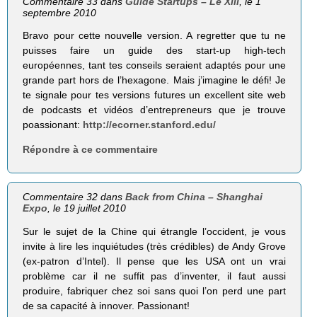
Commentaire 33 dans
Guide Startups – Le XIII
, le 1
septembre 2010
Bravo pour cette nouvelle version. A regretter que tu ne
puisses faire un guide des start-up high-tech
européennes, tant tes conseils seraient adaptés pour une
grande part hors de l’hexagone. Mais j’imagine le défi! Je
te signale pour tes versions futures un excellent site web
de podcasts et vidéos d’entrepreneurs que je trouve
poassionant:
http://ecorner.stanford.edu/
Répondre à ce commentaire
Commentaire 32 dans
Back from China – Shanghai
Expo
, le 19 juillet 2010
Sur le sujet de la Chine qui étrangle l’occident, je vous
invite à lire les inquiétudes (très crédibles) de Andy Grove
(ex-patron d’Intel). Il pense que les USA ont un vrai
problème car il ne suffit pas d’inventer, il faut aussi
produire, fabriquer chez soi sans quoi l’on perd une part
de sa capacité à innover. Passionant!