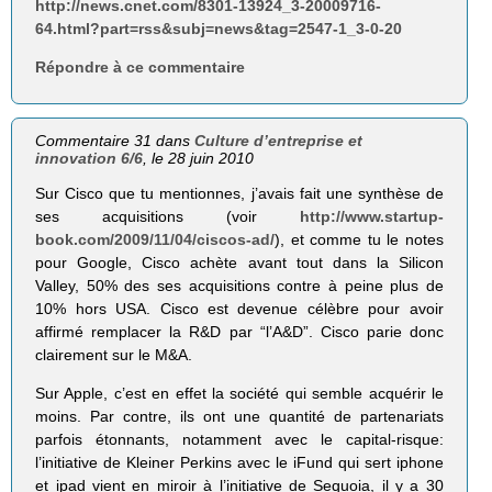
http://news.cnet.com/8301-13924_3-20009716-
64.html?part=rss&subj=news&tag=2547-1_3-0-20
Répondre à ce commentaire
Commentaire 31 dans
Culture d’entreprise et
innovation 6/6
, le 28 juin 2010
Sur Cisco que tu mentionnes, j’avais fait une synthèse de
ses acquisitions (voir
http://www.startup-
book.com/2009/11/04/ciscos-ad/
), et comme tu le notes
pour Google, Cisco achète avant tout dans la Silicon
Valley, 50% des ses acquisitions contre à peine plus de
10% hors USA. Cisco est devenue célèbre pour avoir
affirmé remplacer la R&D par “l’A&D”. Cisco parie donc
clairement sur le M&A.
Sur Apple, c’est en effet la société qui semble acquérir le
moins. Par contre, ils ont une quantité de partenariats
parfois étonnants, notamment avec le capital-risque:
l’initiative de Kleiner Perkins avec le iFund qui sert iphone
et ipad vient en miroir à l’initiative de Sequoia, il y a 30