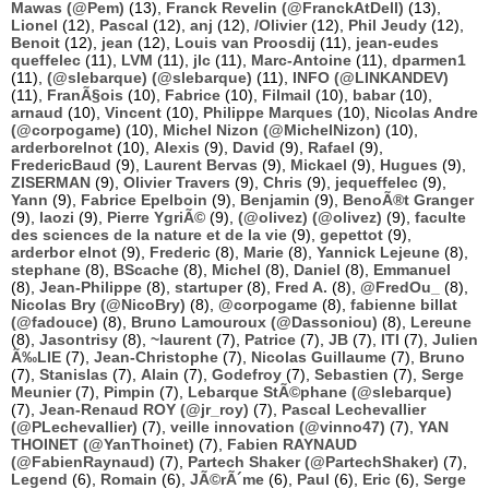
Mawas (@Pem)
(13),
Franck Revelin (@FranckAtDell)
(13),
Lionel
(12),
Pascal
(12),
anj
(12),
/Olivier
(12),
Phil Jeudy
(12),
Benoit
(12),
jean
(12),
Louis van Proosdij
(11),
jean-eudes
queffelec
(11),
LVM
(11),
jlc
(11),
Marc-Antoine
(11),
dparmen1
(11),
(@slebarque) (@slebarque)
(11),
INFO (@LINKANDEV)
(11),
FranÃ§ois
(10),
Fabrice
(10),
Filmail
(10),
babar
(10),
arnaud
(10),
Vincent
(10),
Philippe Marques
(10),
Nicolas Andre
(@corpogame)
(10),
Michel Nizon (@MichelNizon)
(10),
arderborelnot
(10),
Alexis
(9),
David
(9),
Rafael
(9),
FredericBaud
(9),
Laurent Bervas
(9),
Mickael
(9),
Hugues
(9),
ZISERMAN
(9),
Olivier Travers
(9),
Chris
(9),
jequeffelec
(9),
Yann
(9),
Fabrice Epelboin
(9),
Benjamin
(9),
BenoÃ®t Granger
(9),
laozi
(9),
Pierre YgriÃ©
(9),
(@olivez) (@olivez)
(9),
faculte
des sciences de la nature et de la vie
(9),
gepettot
(9),
arderbor elnot
(9),
Frederic
(8),
Marie
(8),
Yannick Lejeune
(8),
stephane
(8),
BScache
(8),
Michel
(8),
Daniel
(8),
Emmanuel
(8),
Jean-Philippe
(8),
startuper
(8),
Fred A.
(8),
@FredOu_
(8),
Nicolas Bry (@NicoBry)
(8),
@corpogame
(8),
fabienne billat
(@fadouce)
(8),
Bruno Lamouroux (@Dassoniou)
(8),
Lereune
(8),
Jasontrisy
(8),
~laurent
(7),
Patrice
(7),
JB
(7),
ITI
(7),
Julien
Ã‰LIE
(7),
Jean-Christophe
(7),
Nicolas Guillaume
(7),
Bruno
(7),
Stanislas
(7),
Alain
(7),
Godefroy
(7),
Sebastien
(7),
Serge
Meunier
(7),
Pimpin
(7),
Lebarque StÃ©phane (@slebarque)
(7),
Jean-Renaud ROY (@jr_roy)
(7),
Pascal Lechevallier
(@PLechevallier)
(7),
veille innovation (@vinno47)
(7),
YAN
THOINET (@YanThoinet)
(7),
Fabien RAYNAUD
(@FabienRaynaud)
(7),
Partech Shaker (@PartechShaker)
(7),
Legend
(6),
Romain
(6),
JÃ©rÃ´me
(6),
Paul
(6),
Eric
(6),
Serge