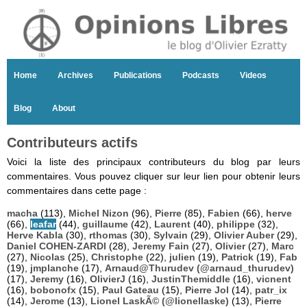
Home
Archives
Publications
Podcasts
Videos
Blog
About
Contributeurs actifs
Voici la liste des principaux contributeurs du blog par leurs
commentaires. Vous pouvez cliquer sur leur lien pour obtenir leurs
commentaires dans cette page :
macha
(113),
Michel Nizon
(96),
Pierre
(85),
Fabien
(66),
herve
(66),
leafar
(44),
guillaume
(42),
Laurent
(40),
philippe
(32),
Herve Kabla
(30),
rthomas
(30),
Sylvain
(29),
Olivier Auber
(29),
Daniel COHEN-ZARDI
(28),
Jeremy Fain
(27),
Olivier
(27),
Marc
(27),
Nicolas
(25),
Christophe
(22),
julien
(19),
Patrick
(19),
Fab
(19),
jmplanche
(17),
Arnaud@Thurudev (@arnaud_thurudev)
(17),
Jeremy
(16),
OlivierJ
(16),
JustinThemiddle
(16),
vicnent
(16),
bobonofx
(15),
Paul Gateau
(15),
Pierre Jol
(14),
patr_ix
(14),
Jerome
(13),
Lionel LaskÃ© (@lionellaske)
(13),
Pierre