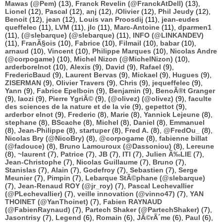
Mawas (@Pem)
(13),
Franck Revelin (@FranckAtDell)
(13),
Lionel
(12),
Pascal
(12),
anj
(12),
/Olivier
(12),
Phil Jeudy
(12),
Benoit
(12),
jean
(12),
Louis van Proosdij
(11),
jean-eudes
queffelec
(11),
LVM
(11),
jlc
(11),
Marc-Antoine
(11),
dparmen1
(11),
(@slebarque) (@slebarque)
(11),
INFO (@LINKANDEV)
(11),
FranÃ§ois
(10),
Fabrice
(10),
Filmail
(10),
babar
(10),
arnaud
(10),
Vincent
(10),
Philippe Marques
(10),
Nicolas Andre
(@corpogame)
(10),
Michel Nizon (@MichelNizon)
(10),
arderborelnot
(10),
Alexis
(9),
David
(9),
Rafael
(9),
FredericBaud
(9),
Laurent Bervas
(9),
Mickael
(9),
Hugues
(9),
ZISERMAN
(9),
Olivier Travers
(9),
Chris
(9),
jequeffelec
(9),
Yann
(9),
Fabrice Epelboin
(9),
Benjamin
(9),
BenoÃ®t Granger
(9),
laozi
(9),
Pierre YgriÃ©
(9),
(@olivez) (@olivez)
(9),
faculte
des sciences de la nature et de la vie
(9),
gepettot
(9),
arderbor elnot
(9),
Frederic
(8),
Marie
(8),
Yannick Lejeune
(8),
stephane
(8),
BScache
(8),
Michel
(8),
Daniel
(8),
Emmanuel
(8),
Jean-Philippe
(8),
startuper
(8),
Fred A.
(8),
@FredOu_
(8),
Nicolas Bry (@NicoBry)
(8),
@corpogame
(8),
fabienne billat
(@fadouce)
(8),
Bruno Lamouroux (@Dassoniou)
(8),
Lereune
(8),
~laurent
(7),
Patrice
(7),
JB
(7),
ITI
(7),
Julien Ã‰LIE
(7),
Jean-Christophe
(7),
Nicolas Guillaume
(7),
Bruno
(7),
Stanislas
(7),
Alain
(7),
Godefroy
(7),
Sebastien
(7),
Serge
Meunier
(7),
Pimpin
(7),
Lebarque StÃ©phane (@slebarque)
(7),
Jean-Renaud ROY (@jr_roy)
(7),
Pascal Lechevallier
(@PLechevallier)
(7),
veille innovation (@vinno47)
(7),
YAN
THOINET (@YanThoinet)
(7),
Fabien RAYNAUD
(@FabienRaynaud)
(7),
Partech Shaker (@PartechShaker)
(7),
Jasontrisy
(7),
Legend
(6),
Romain
(6),
JÃ©rÃ´me
(6),
Paul
(6),