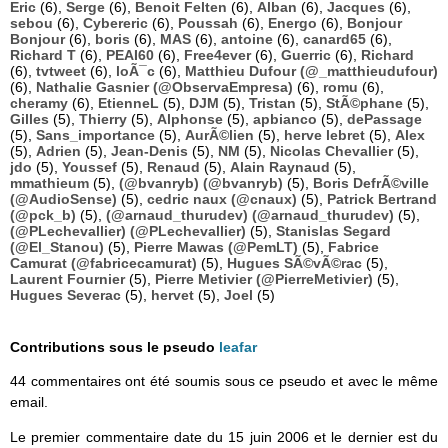
Eric
(6),
Serge
(6),
Benoit Felten
(6),
Alban
(6),
Jacques
(6),
sebou
(6),
Cybereric
(6),
Poussah
(6),
Energo
(6),
Bonjour
Bonjour
(6),
boris
(6),
MAS
(6),
antoine
(6),
canard65
(6),
Richard T
(6),
PEAI60
(6),
Free4ever
(6),
Guerric
(6),
Richard
(6),
tvtweet
(6),
loÃ¯c
(6),
Matthieu Dufour (@_matthieudufour)
(6),
Nathalie Gasnier (@ObservaEmpresa)
(6),
romu
(6),
cheramy
(6),
EtienneL
(5),
DJM
(5),
Tristan
(5),
StÃ©phane
(5),
Gilles
(5),
Thierry
(5),
Alphonse
(5),
apbianco
(5),
dePassage
(5),
Sans_importance
(5),
AurÃ©lien
(5),
herve lebret
(5),
Alex
(5),
Adrien
(5),
Jean-Denis
(5),
NM
(5),
Nicolas Chevallier
(5),
jdo
(5),
Youssef
(5),
Renaud
(5),
Alain Raynaud
(5),
mmathieum
(5),
(@bvanryb) (@bvanryb)
(5),
Boris DefrÃ©ville
(@AudioSense)
(5),
cedric naux (@cnaux)
(5),
Patrick Bertrand
(@pck_b)
(5),
(@arnaud_thurudev) (@arnaud_thurudev)
(5),
(@PLechevallier) (@PLechevallier)
(5),
Stanislas Segard
(@El_Stanou)
(5),
Pierre Mawas (@PemLT)
(5),
Fabrice
Camurat (@fabricecamurat)
(5),
Hugues SÃ©vÃ©rac
(5),
Laurent Fournier
(5),
Pierre Metivier (@PierreMetivier)
(5),
Hugues Severac
(5),
hervet
(5),
Joel
(5)
Contributions sous le pseudo
leafar
44 commentaires ont été soumis sous ce pseudo et avec le même
email.
Le premier commentaire date du 15 juin 2006 et le dernier est du