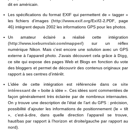
dit en américain.
Les spécifications du format EXIF qui permettent de « tagger »
les fichiers d’images (
http://www.exif.org/Exif2-2.PDF
, page
46) intègrent depuis 2002 les informations GPS pour les photos.
Un amateur éclairé a réalisé cette intégration
(
http://www.iceburnslair.com/mapper/
) sur un réflex
numérique Nikon. Mais c’est encore une solution avec un GPS
externe à l’appareil photo. J’avais découvert cela grâce à
Digg
,
ce site qui expose des pages Web et Blogs en fonction du vote
des bloggers et permet de découvrir des contenus originaux par
rapport à ses centres d’intérêt.
L’idée de cette intégration est référencée dans ce
site
intéressant
de « boite à idée ». Ces idées sont commentées de
façon généralement très éclairée par de nombreux internautes.
On y trouve une description de l’état de l’art du GPS : précision,
possibilité d’ajouter les informations de positionnement (le « tilt
», c’est-à-dire, dans quelle direction l’appareil se trouve,
haut/bas par rapport à l’horizon et droite/gauche par rapport au
nord).