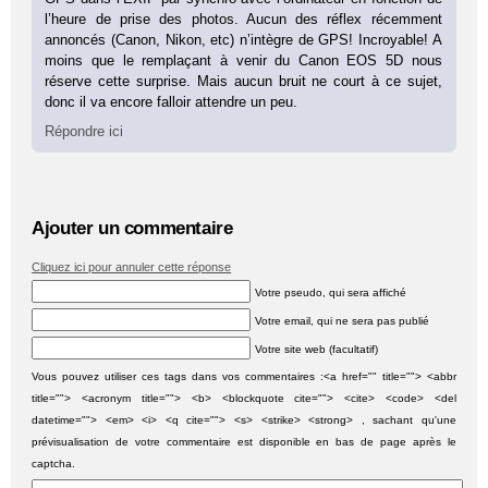
l’heure de prise des photos. Aucun des réflex récemment
annoncés (Canon, Nikon, etc) n’intègre de GPS! Incroyable! A
moins que le remplaçant à venir du Canon EOS 5D nous
réserve cette surprise. Mais aucun bruit ne court à ce sujet,
donc il va encore falloir attendre un peu.
Répondre ici
Ajouter un commentaire
Cliquez ici pour annuler cette réponse
Votre pseudo, qui sera affiché
Votre email, qui ne sera pas publié
Votre site web (facultatif)
Vous pouvez utiliser ces tags dans vos commentaires :<a href="" title=""> <abbr
title=""> <acronym title=""> <b> <blockquote cite=""> <cite> <code> <del
datetime=""> <em> <i> <q cite=""> <s> <strike> <strong> , sachant qu'une
prévisualisation de votre commentaire est disponible en bas de page après le
captcha.