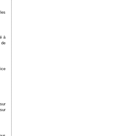
les
ué à
 de
ice
sur
sur
vous