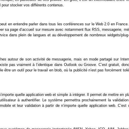
l pour stocker vos différents contenus.
n peut en entendre parler dans tous les conférences sur le Web 2.0 en France
 créer sa page d’accueil sur mesure avec notamment flux RSS, messagerie, mé
 service dans plein de langues et au développement de nombreux widgets/plug-
 tâches autour de son activité de messagerie, mais en mode partagé sur Intern
xiste pas vraiment à l’identique dans Outlook ou Groove. C’est gratuit, donc
tre un outil pour le travail en btob, où la publicité n’est pas forcément tol
 n’importe quelle application web et simple à intégrer. Il permet de mettre en p
utilisateur à authentifier. Le système permettra prochainement la validation
bile et leur validation à partir de n’importe quelle application web. C’est 