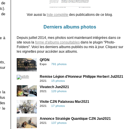
 de
tc).
 de
Voir aussi la
liste complète
des publications de ce blog.
Derniers albums photos
se à
Depuis juillet 2014, mes photos sont maintenant intégrées dans ce
site sous la
forme d'albums consultables
dans le plugin "Photo-
Folders". Voici les derniers albums publiés ou mis à jour. Cliquez sur
les vignettes pour accéder aux albums.
QFDN
ts,
Expo
791 photos
 sur
Remise Légion d'Honneur Philippe Herbert Jul2021
2021
15 photos
Vivatech Jun2021
2021
120 photos
e la
lus
Visite C2N Palaiseau Mar2021
des
2021
17 photos
 le
Annonce Stratégie Quantique C2N Jan2021
2021
137 photos