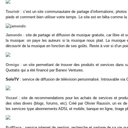
Touristr
: c’est un site communautaire de partage d’informations, photos 
pieds et comment bien utiliser votre temps. Le site est en bêta comme la p
Jamendo
: site de partage et diffusion de musique gratuite, car libre e
la musique: on paye les auteurs si la musique nous plait. La musique es
découvrir de la musique en fonction de ses goûts. Reste à voir si d’un poin
Ormigo
: un site permettant de trouver des produits et services dans sa
Quotatis qui a été financé par Banexi Ventures.
SoloTV
: service de diffusion de télévision personnalisé. Introuvable vi
Vozavi
: site de recommendations pour les achats de services et produi
des sites divers (blogs, forums, etc). Créé par Olivier Raussin, un ex d
les services type abonnements ADSL et mobile, banque en ligne, tirage p
PutPlace
: service internet de gestion, recherche et partage de sa vie nu