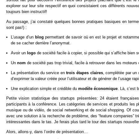
explorer sur leur site respectif en quoi consistaient ces différents nou
toujours bien instructif!
Au passage, j’ai constaté quelques bonnes pratiques basiques en terme
sont pas!) :
L’usage d’un
blog
permettant de savoir où en est le projet et notamment
de se cacher derrière l’anonymat.
Avoir un
logo
de société facile à copier, si possible qui s’affiche bien 
Un
nom
de société pas trop trivial, facile à retrouver dans les moteurs
La présentation du service en
trois étapes claires
, complétée par un 
d’exprimer la valeur créée pour l’utilisateur et de générer de l’usage ra
Une explication simple et crédible du
modèle économique
. Là, c’est 
Petite vision statistique des startups présentées: 24 étaient française
participants à la conférence. Les catégories de services et produits les 
musique ou de vidéo, de social networking et de social shopping. Of cour
avec une solution à la recherche de problème, des “feature companies” très
intéressantes dans le tas. Je ferais plus tard le tour des startups nouvell
Alors, allons-y, dans l’ordre de présentation…