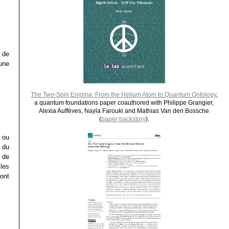
 de
une
The Two-Spin Enigma: From the Helium Atom to Quantum Ontology
,
a quantum foundations paper coauthored with Philippe Grangier,
Alexia Auffèves, Nayla Farouki and Mathias Van den Bossche
(
paper backstory
).
 ou
 du
 de
les
ont