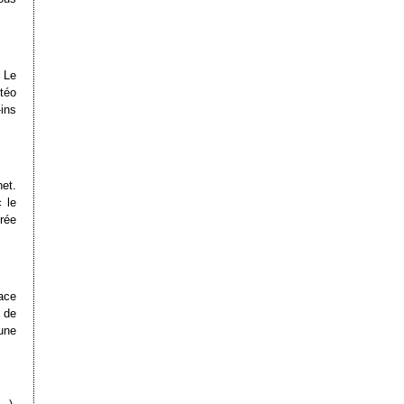
. Le
téo
ins
et.
 le
érée
lace
 de
une