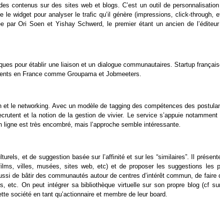
es contenus sur des sites web et blogs. C’est un outil de personnalisation
e widget pour analyser le trafic qu’il génère (impressions, click-through, e
ée par Ori Soen et Yishay Schwerd, le premier étant un ancien de l’éditeur
ques pour établir une liaison et un dialogue communautaires. Startup françai
 clients en France comme Groupama et Jobmeeters.
ion et le networking. Avec un modèle de tagging des compétences des postulan
ecrutent et la notion de la gestion de vivier. Le service s’appuie notamment
 ligne est très encombré, mais l’approche semble intéressante.
urels, et de suggestion basée sur l’affinité et sur les “similaires”. Il présent
 films, villes, musées, sites web, etc) et de proposer les suggestions les p
aussi de bâtir des communautés autour de centres d’intérêt commun, de faire 
, etc. On peut intégrer sa bibliothèque virtuelle sur son propre blog (cf sur
tte société en tant qu’actionnaire et membre de leur board.