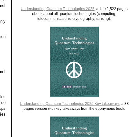
est
Understanding Quantum Technologies 2025
, a free 1,522 pages
ebook about all quantum technologies (computing,
telecommunications, cryptography, sensing):
n’y
rien
met
les
e de
Understanding Quantum Technologies 2025 Key takeaways
, a 38
ups
pages version with key takeaways from the eponymous book.
dées