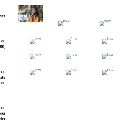
pas
n du
999,
 un
uits
 du
c un
our
aler