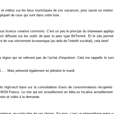
et vidéos sur les lieux touristiques de vos vacances, pour savoir où mettez 
lupart de ceux qui sont dans cette liste.
t sous licence creative commons. C’est un peu le principe du shareware appliq
t diffusée via les outils de peer to peer type BitTorrent. Et le site permet
t de vue strictement économique (au delà de l’intérêt sociétal), cela tient!
 région qui ne relèvent pas de l’achat d’impulsion. Cela me rappelle le serv
a G….. Mais présenté également en plénière le mardi.
ts high-tech basé sur la consolidation d’avis de consommateurs récupérés 
e MSN France. Le site qui est actuellement en bêta se focalise actuellement 
hoto et vidéo à la demande.
mérique, en particulier de ses photos. En gros, c’est un intermédiaire entre 