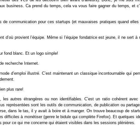
veaux business. Ca prend du temps, cela va vous faire gagner du temps, et c’
s de communication pour ces startups (et mauvaises pratiques quand elles 
 d’où provient l’équipe. Même si l’équipe fondatrice est jeune, il ne sert à 
sur fond blanc. Et un logo simple!
 de recherche Internet.
mode d’emploi illustré. C’est maintenant un classique incontournable qui per
pidement.
bien plus rare!
s, les autres étrangères ou non identifiables. C’est un ratio cohérent avec 
plus représentées sont les outils de communication, de publication ou partag
se, dans le tas, il y avait à boire et à manger. On trouve beaucoup de start
 difficiles à monétiser (genre le bidule qui complète Firefox). Et quelques i
es pour ce qui me concerne qui étaient visibles dans les sessions plénières.