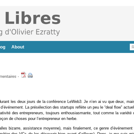
log
About
mentaires
-
durant les deux jours de la conférence LeWeb3. Je n’en ai vu que deux, mais
 d’événement. La présélection des startups reflète un peu le “deal flow” actue
réativité des entrepreneurs, toujours enthousiasmante, tout comme la variété 
leçon de choses pour l’entrepreneur en herbe.
 salles bizarre, assistance moyenne), mais finalement, ce genre d’événement 
e métier des VCs de les découvrir bien avant d’ailleurs). Donc, je me suis mi