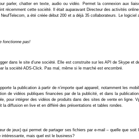
pour parler, chatter en texte, audio ou vidéo. Permet la connexion aux liais
nt récemment cette société. Il était auparavant Directeur des activités onlin
 NeufTelecom, a été créée début 200 et a déjà 35 collaborateurs. Le logiciel 
.
ne fonctionne pas!
gger dans le site d’une société. Elle est construite sur les API de Skype et d
par la société ADS-Click. Pas mal, même si le marché est encombré.
pporte la publication à partir de n’importe quel appareil, notamment les mobi
tion de vidéos publiques financées par de la publicité, et dans la publicatio
ple, pour intégrer des vidéos de produits dans des sites de vente en ligne. 
 la diffusion en live et en différé des présentations et tables rondes.
eur de jeux) qui permet de partager ses fichiers par e-mail – quelle que soit 
e intéressante, mais quel est le business?