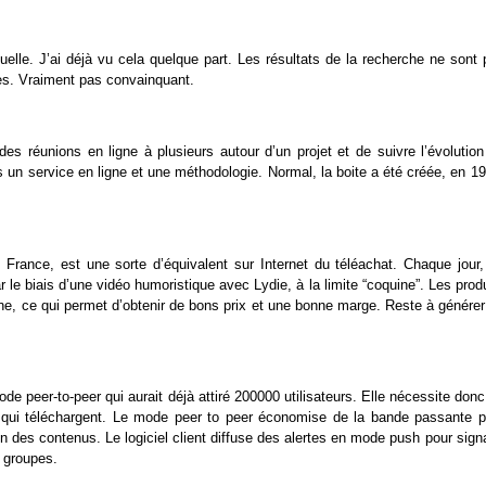
elle. J’ai déjà vu cela quelque part. Les résultats de la recherche ne sont 
ues. Vraiment pas convainquant.
r des réunions en ligne à plusieurs autour d’un projet et de suivre l’évolutio
ois un service en ligne et une méthodologie. Normal, la boite a été créée, en 1
 France, est une sorte d’équivalent sur Internet du téléachat. Chaque jour,
r le biais d’une vidéo humoristique avec Lydie, à la limite “coquine”. Les prod
e, ce qui permet d’obtenir de bons prix et une bonne marge. Reste à générer
de peer-to-peer qui aurait déjà attiré 200000 utilisateurs. Elle nécessite don
eurs qui téléchargent. Le mode peer to peer économise de la bande passante p
 des contenus. Le logiciel client diffuse des alertes en mode push pour sign
 groupes.