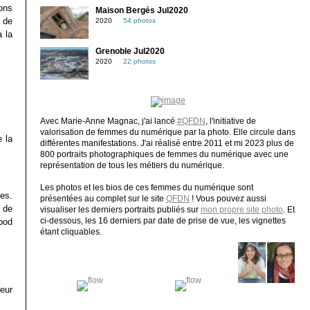
ons
Maison Bergès Jul2020
e de
2020
54 photos
a la
Grenoble Jul2020
2020
22 photos
Avec Marie-Anne Magnac, j'ai lancé
#QFDN
, l'initiative de
valorisation de femmes du numérique par la photo. Elle circule dans
e la
différentes manifestations. J'ai réalisé entre 2011 et mi 2023 plus de
800 portraits photographiques de femmes du numérique avec une
représentation de tous les métiers du numérique.
Les photos et les bios de ces femmes du numérique sont
les.
présentées au complet sur le site
QFDN
! Vous pouvez aussi
n de
visualiser les derniers portraits publiés sur
mon propre site photo
. Et
ci-dessous, les 16 derniers par date de prise de vue, les vignettes
Vpod
étant cliquables.
leur