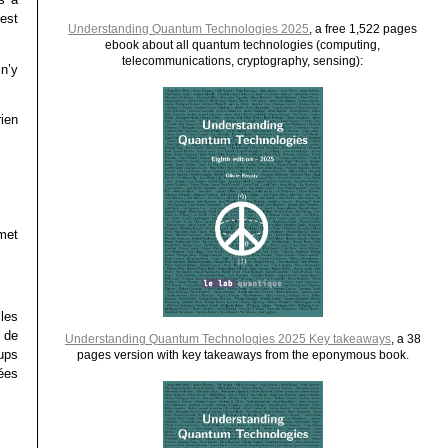
est
Understanding Quantum Technologies 2025
, a free 1,522 pages
ebook about all quantum technologies (computing,
telecommunications, cryptography, sensing):
n’y
rien
met
les
e de
Understanding Quantum Technologies 2025 Key takeaways
, a 38
ups
pages version with key takeaways from the eponymous book.
dées