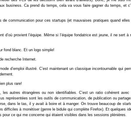
veaux business. Ca prend du temps, cela va vous faire gagner du temps, et c’
s de communication pour ces startups (et mauvaises pratiques quand elles 
 d’où provient l’équipe. Même si l’équipe fondatrice est jeune, il ne sert à 
sur fond blanc. Et un logo simple!
 de recherche Internet.
mode d’emploi illustré. C’est maintenant un classique incontournable qui per
pidement.
bien plus rare!
s, les autres étrangères ou non identifiables. C’est un ratio cohérent avec 
plus représentées sont les outils de communication, de publication ou partag
se, dans le tas, il y avait à boire et à manger. On trouve beaucoup de start
 difficiles à monétiser (genre le bidule qui complète Firefox). Et quelques i
es pour ce qui me concerne qui étaient visibles dans les sessions plénières.