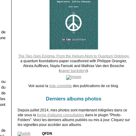
 de
une
The Two-Spin Enigma: From the Helium Atom to Quantum Ontology
,
a quantum foundations paper coauthored with Philippe Grangier,
Alexia Auffèves, Nayla Farouki and Mathias Van den Bossche
(
paper backstory
).
 ou
Voir aussi la
liste complète
des publications de ce blog.
 du
 de
Derniers albums photos
les
ont
Depuis juillet 2014, mes photos sont maintenant intégrées dans ce
site sous la
forme d'albums consultables
dans le plugin "Photo-
Folders". Voici les derniers albums publiés ou mis à jour. Cliquez sur
les vignettes pour accéder aux albums.
 de
QFDN