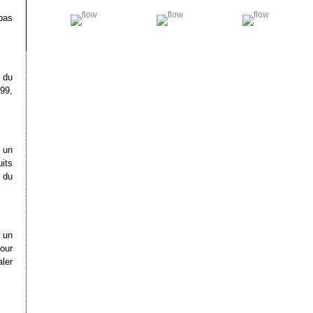
pas
n du
999,
 un
uits
 du
c un
our
aler