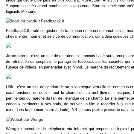
blogs qui devient de plus en plus courant. MuseStorm Analytics complète l
Supporte un très grand nombre de navigateurs. Startup israélienne cré
logiciels Mercury.
Feedback2.0
:
site de gestion de la relation entre consommateurs et mar
cheval entre Internet et service de communication, qui a déjà quelques
Jobmeeters
: c’est un site de recrutement français basé sur la cooptat
de rétribution du cooptant, le partage de feedback sur les sociétés qui r
l’usage de vidéos, en partenariat avec Vpod. Le marché du recrutement en
Ulik
: c’est un site de gestion de sa bibliothèque virtuelle de contenus cult
caractéristique de couvrir tout le champ du culturel (livres, musiques,
pertinentes du marché du fait de l’étendue de ce champ. Le site permet 
cadeaux pertinents à ses amis, de trouver un film à regarder à plusieurs
mien dans la première barre à droite). NB: je suis
partie prenante
dans ce
Wengo
:
opérateur de téléphonie via Internet qui propose un logiciel 