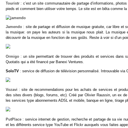
Touristr
: c’est un site communautaire de partage d’informations, photos 
pieds et comment bien utiliser votre temps. Le site est en bêta comme la p
Jamendo
: site de partage et diffusion de musique gratuite, car libre e
la musique: on paye les auteurs si la musique nous plait. La musique es
découvrir de la musique en fonction de ses goûts. Reste à voir si d’un poin
Ormigo
: un site permettant de trouver des produits et services dans sa
Quotatis qui a été financé par Banexi Ventures.
SoloTV
: service de diffusion de télévision personnalisé. Introuvable vi
Vozavi
: site de recommendations pour les achats de services et produi
des sites divers (blogs, forums, etc). Créé par Olivier Raussin, un ex d
les services type abonnements ADSL et mobile, banque en ligne, tirage p
PutPlace
: service internet de gestion, recherche et partage de sa vie nu
et les différents service type YouTube et Flickr auxquels vous faites appe