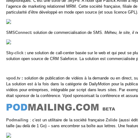
téléphoniques. C’est une sorte de SkyPe. A noter que Patrick Amiel a rejoi
l’agence de marketing relationnel MRM. Cette société française, filiale de
particularité d’être développé en mode open source (et sous licence GPL)
SMSConnect
:
solution de commercialisation de SMS.
Méheu, le site, il 
Sky-click
:
une solution de call-center basée sur le web et qui peut se plu
solution open source de CRM Saleforce. La solution est commercialisée 
vpod.tv
:
solution de publication de vidéos à la demande ou en direct, su
La solution est à la fois dans la catégorie de DailyMotion pour la publica
vidéos pour entreprises, intégrable par script dans leurs sites. Par exem
était sponsor de la conférence. Vpod sponsorisait la conférence et assurait
Podmailing
: c’est un utilitaire de la société française
Zslide
(aussi édit
taille (au delà de 1 Go) – sans encombrer sa boîte aux lettres. Une featur