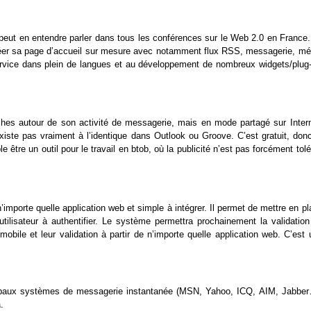
n peut en entendre parler dans tous les conférences sur le Web 2.0 en France
 créer sa page d’accueil sur mesure avec notamment flux RSS, messagerie, mé
 service dans plein de langues et au développement de nombreux widgets/plug-
 tâches autour de son activité de messagerie, mais en mode partagé sur Intern
xiste pas vraiment à l’identique dans Outlook ou Groove. C’est gratuit, donc
tre un outil pour le travail en btob, où la publicité n’est pas forcément tol
 n’importe quelle application web et simple à intégrer. Il permet de mettre en p
utilisateur à authentifier. Le système permettra prochainement la validation
bile et leur validation à partir de n’importe quelle application web. C’est 
ncipaux systèmes de messagerie instantanée (MSN, Yahoo, ICQ, AIM, Jabber
a
.