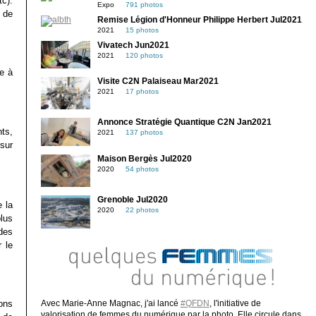
tc).
Expo
791 photos
 de
Remise Légion d'Honneur Philippe Herbert Jul2021
2021
15 photos
Vivatech Jun2021
2021
120 photos
se à
Visite C2N Palaiseau Mar2021
2021
17 photos
Annonce Stratégie Quantique C2N Jan2021
ts,
2021
137 photos
 sur
Maison Bergès Jul2020
2020
54 photos
Grenoble Jul2020
e la
2020
22 photos
lus
des
 le
ons
Avec Marie-Anne Magnac, j'ai lancé
#QFDN
, l'initiative de
valorisation de femmes du numérique par la photo. Elle circule dans