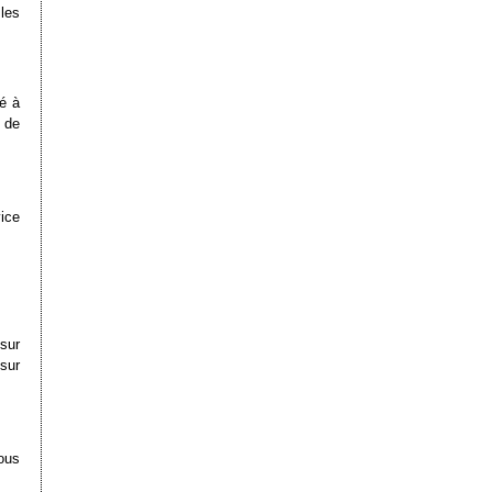
les
ué à
 de
ice
sur
sur
vous