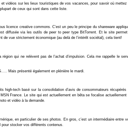
et vidéos sur les lieux touristiques de vos vacances, pour savoir où mettez 
lupart de ceux qui sont dans cette liste.
t sous licence creative commons. C’est un peu le principe du shareware appliq
t diffusée via les outils de peer to peer type BitTorrent. Et le site permet
t de vue strictement économique (au delà de l’intérêt sociétal), cela tient!
 région qui ne relèvent pas de l’achat d’impulsion. Cela me rappelle le serv
a G….. Mais présenté également en plénière le mardi.
ts high-tech basé sur la consolidation d’avis de consommateurs récupérés 
e MSN France. Le site qui est actuellement en bêta se focalise actuellement 
hoto et vidéo à la demande.
mérique, en particulier de ses photos. En gros, c’est un intermédiaire entre 
l pour stocker vos différents contenus.