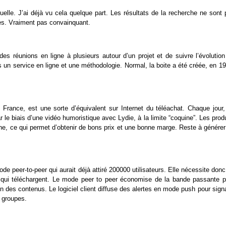
elle. J’ai déjà vu cela quelque part. Les résultats de la recherche ne sont 
ues. Vraiment pas convainquant.
r des réunions en ligne à plusieurs autour d’un projet et de suivre l’évolutio
ois un service en ligne et une méthodologie. Normal, la boite a été créée, en 1
 France, est une sorte d’équivalent sur Internet du téléachat. Chaque jour,
r le biais d’une vidéo humoristique avec Lydie, à la limite “coquine”. Les prod
e, ce qui permet d’obtenir de bons prix et une bonne marge. Reste à générer
de peer-to-peer qui aurait déjà attiré 200000 utilisateurs. Elle nécessite don
eurs qui téléchargent. Le mode peer to peer économise de la bande passante p
 des contenus. Le logiciel client diffuse des alertes en mode push pour sign
 groupes.