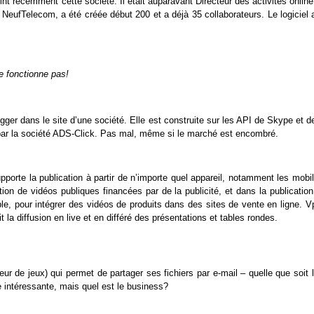
nt récemment cette société. Il était auparavant Directeur des activités onlin
 NeufTelecom, a été créée début 200 et a déjà 35 collaborateurs. Le logiciel 
.
ne fonctionne pas!
gger dans le site d’une société. Elle est construite sur les API de Skype et d
par la société ADS-Click. Pas mal, même si le marché est encombré.
pporte la publication à partir de n’importe quel appareil, notamment les mobi
tion de vidéos publiques financées par de la publicité, et dans la publicatio
ple, pour intégrer des vidéos de produits dans des sites de vente en ligne. 
 la diffusion en live et en différé des présentations et tables rondes.
eur de jeux) qui permet de partager ses fichiers par e-mail – quelle que soit 
e intéressante, mais quel est le business?