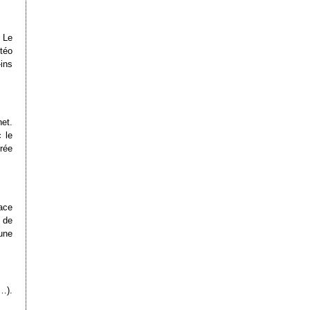
. Le
téo
ins
et.
 le
érée
lace
 de
une
…).