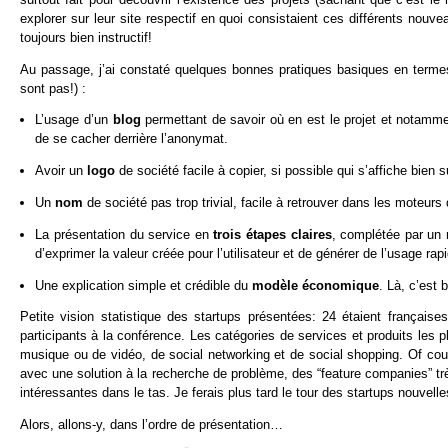
explorer sur leur site respectif en quoi consistaient ces différents nou
toujours bien instructif!
Au passage, j’ai constaté quelques bonnes pratiques basiques en terme
sont pas!) :
L’usage d’un
blog
permettant de savoir où en est le projet et notamment
de se cacher derrière l’anonymat.
Avoir un
logo
de société facile à copier, si possible qui s’affiche bien 
Un
nom
de société pas trop trivial, facile à retrouver dans les moteurs
La présentation du service en
trois étapes claires
, complétée par un 
d’exprimer la valeur créée pour l’utilisateur et de générer de l’usage ra
Une explication simple et crédible du
modèle économique
. Là, c’est 
Petite vision statistique des startups présentées: 24 étaient française
participants à la conférence. Les catégories de services et produits les 
musique ou de vidéo, de social networking et de social shopping. Of cour
avec une solution à la recherche de problème, des “feature companies” très
intéressantes dans le tas. Je ferais plus tard le tour des startups nouvell
Alors, allons-y, dans l’ordre de présentation…