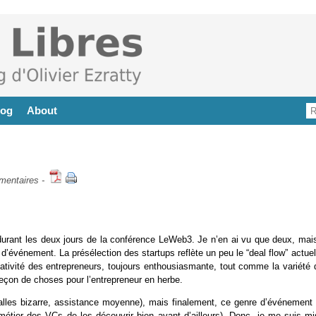
log
About
mentaires
-
durant les deux jours de la conférence LeWeb3. Je n’en ai vu que deux, mais
 d’événement. La présélection des startups reflète un peu le “deal flow” actue
réativité des entrepreneurs, toujours enthousiasmante, tout comme la variété 
leçon de choses pour l’entrepreneur en herbe.
 salles bizarre, assistance moyenne), mais finalement, ce genre d’événement 
e métier des VCs de les découvrir bien avant d’ailleurs). Donc, je me suis mi