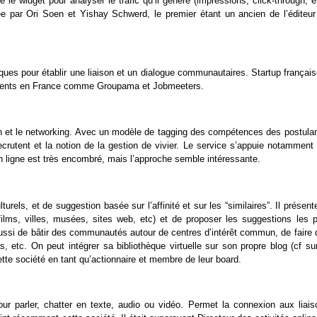
e widget pour analyser le trafic qu’il génère (impressions, click-through, e
ée par Ori Soen et Yishay Schwerd, le premier étant un ancien de l’éditeur
ques pour établir une liaison et un dialogue communautaires. Startup françai
 clients en France comme Groupama et Jobmeeters.
ion et le networking. Avec un modèle de tagging des compétences des postulan
ecrutent et la notion de la gestion de vivier. Le service s’appuie notamment
 ligne est très encombré, mais l’approche semble intéressante.
urels, et de suggestion basée sur l’affinité et sur les “similaires”. Il présent
 films, villes, musées, sites web, etc) et de proposer les suggestions les p
aussi de bâtir des communautés autour de centres d’intérêt commun, de faire 
, etc. On peut intégrer sa bibliothèque virtuelle sur son propre blog (cf sur
tte société en tant qu’actionnaire et membre de leur board.
pour parler, chatter en texte, audio ou vidéo. Permet la connexion aux liais