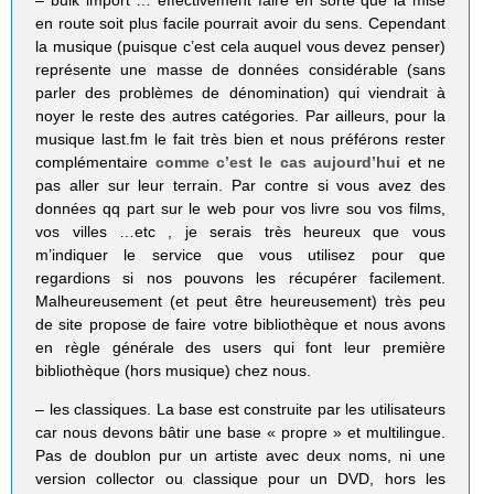
– bulk import … effectivement faire en sorte que la mise
en route soit plus facile pourrait avoir du sens. Cependant
la musique (puisque c’est cela auquel vous devez penser)
représente une masse de données considérable (sans
parler des problèmes de dénomination) qui viendrait à
noyer le reste des autres catégories. Par ailleurs, pour la
musique last.fm le fait très bien et nous préférons rester
complémentaire
comme c’est le cas aujourd’hui
et ne
pas aller sur leur terrain. Par contre si vous avez des
données qq part sur le web pour vos livre sou vos films,
vos villes …etc , je serais très heureux que vous
m’indiquer le service que vous utilisez pour que
regardions si nos pouvons les récupérer facilement.
Malheureusement (et peut être heureusement) très peu
de site propose de faire votre bibliothèque et nous avons
en règle générale des users qui font leur première
bibliothèque (hors musique) chez nous.
– les classiques. La base est construite par les utilisateurs
car nous devons bâtir une base « propre » et multilingue.
Pas de doublon pur un artiste avec deux noms, ni une
version collector ou classique pour un DVD, hors les