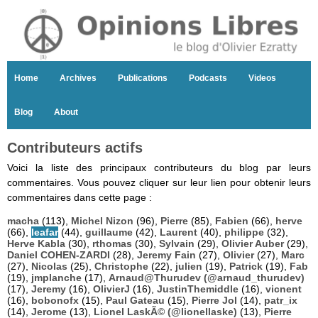
Home
Archives
Publications
Podcasts
Videos
Blog
About
Contributeurs actifs
Voici la liste des principaux contributeurs du blog par leurs
commentaires. Vous pouvez cliquer sur leur lien pour obtenir leurs
commentaires dans cette page :
macha
(113),
Michel Nizon
(96),
Pierre
(85),
Fabien
(66),
herve
(66),
leafar
(44),
guillaume
(42),
Laurent
(40),
philippe
(32),
Herve Kabla
(30),
rthomas
(30),
Sylvain
(29),
Olivier Auber
(29),
Daniel COHEN-ZARDI
(28),
Jeremy Fain
(27),
Olivier
(27),
Marc
(27),
Nicolas
(25),
Christophe
(22),
julien
(19),
Patrick
(19),
Fab
(19),
jmplanche
(17),
Arnaud@Thurudev (@arnaud_thurudev)
(17),
Jeremy
(16),
OlivierJ
(16),
JustinThemiddle
(16),
vicnent
(16),
bobonofx
(15),
Paul Gateau
(15),
Pierre Jol
(14),
patr_ix
(14),
Jerome
(13),
Lionel LaskÃ© (@lionellaske)
(13),
Pierre