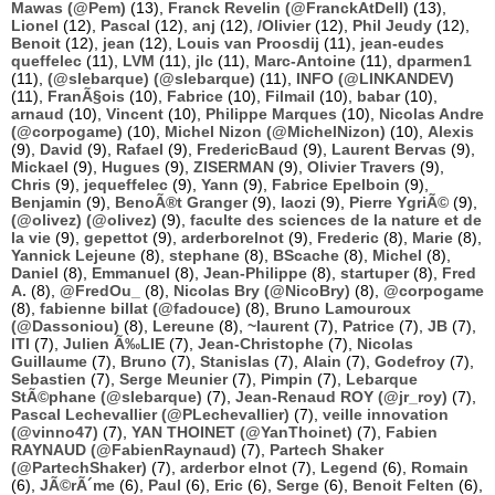
Mawas (@Pem)
(13),
Franck Revelin (@FranckAtDell)
(13),
Lionel
(12),
Pascal
(12),
anj
(12),
/Olivier
(12),
Phil Jeudy
(12),
Benoit
(12),
jean
(12),
Louis van Proosdij
(11),
jean-eudes
queffelec
(11),
LVM
(11),
jlc
(11),
Marc-Antoine
(11),
dparmen1
(11),
(@slebarque) (@slebarque)
(11),
INFO (@LINKANDEV)
(11),
FranÃ§ois
(10),
Fabrice
(10),
Filmail
(10),
babar
(10),
arnaud
(10),
Vincent
(10),
Philippe Marques
(10),
Nicolas Andre
(@corpogame)
(10),
Michel Nizon (@MichelNizon)
(10),
Alexis
(9),
David
(9),
Rafael
(9),
FredericBaud
(9),
Laurent Bervas
(9),
Mickael
(9),
Hugues
(9),
ZISERMAN
(9),
Olivier Travers
(9),
Chris
(9),
jequeffelec
(9),
Yann
(9),
Fabrice Epelboin
(9),
Benjamin
(9),
BenoÃ®t Granger
(9),
laozi
(9),
Pierre YgriÃ©
(9),
(@olivez) (@olivez)
(9),
faculte des sciences de la nature et de
la vie
(9),
gepettot
(9),
arderborelnot
(9),
Frederic
(8),
Marie
(8),
Yannick Lejeune
(8),
stephane
(8),
BScache
(8),
Michel
(8),
Daniel
(8),
Emmanuel
(8),
Jean-Philippe
(8),
startuper
(8),
Fred
A.
(8),
@FredOu_
(8),
Nicolas Bry (@NicoBry)
(8),
@corpogame
(8),
fabienne billat (@fadouce)
(8),
Bruno Lamouroux
(@Dassoniou)
(8),
Lereune
(8),
~laurent
(7),
Patrice
(7),
JB
(7),
ITI
(7),
Julien Ã‰LIE
(7),
Jean-Christophe
(7),
Nicolas
Guillaume
(7),
Bruno
(7),
Stanislas
(7),
Alain
(7),
Godefroy
(7),
Sebastien
(7),
Serge Meunier
(7),
Pimpin
(7),
Lebarque
StÃ©phane (@slebarque)
(7),
Jean-Renaud ROY (@jr_roy)
(7),
Pascal Lechevallier (@PLechevallier)
(7),
veille innovation
(@vinno47)
(7),
YAN THOINET (@YanThoinet)
(7),
Fabien
RAYNAUD (@FabienRaynaud)
(7),
Partech Shaker
(@PartechShaker)
(7),
arderbor elnot
(7),
Legend
(6),
Romain
(6),
JÃ©rÃ´me
(6),
Paul
(6),
Eric
(6),
Serge
(6),
Benoit Felten
(6),