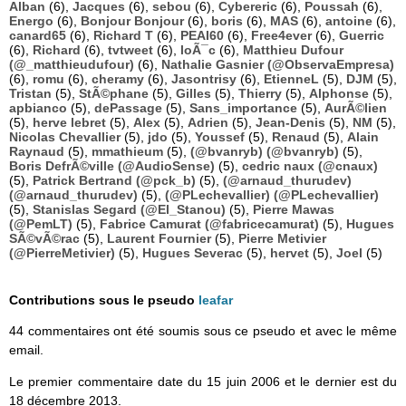
Alban
(6),
Jacques
(6),
sebou
(6),
Cybereric
(6),
Poussah
(6),
Energo
(6),
Bonjour Bonjour
(6),
boris
(6),
MAS
(6),
antoine
(6),
canard65
(6),
Richard T
(6),
PEAI60
(6),
Free4ever
(6),
Guerric
(6),
Richard
(6),
tvtweet
(6),
loÃ¯c
(6),
Matthieu Dufour
(@_matthieudufour)
(6),
Nathalie Gasnier (@ObservaEmpresa)
(6),
romu
(6),
cheramy
(6),
Jasontrisy
(6),
EtienneL
(5),
DJM
(5),
Tristan
(5),
StÃ©phane
(5),
Gilles
(5),
Thierry
(5),
Alphonse
(5),
apbianco
(5),
dePassage
(5),
Sans_importance
(5),
AurÃ©lien
(5),
herve lebret
(5),
Alex
(5),
Adrien
(5),
Jean-Denis
(5),
NM
(5),
Nicolas Chevallier
(5),
jdo
(5),
Youssef
(5),
Renaud
(5),
Alain
Raynaud
(5),
mmathieum
(5),
(@bvanryb) (@bvanryb)
(5),
Boris DefrÃ©ville (@AudioSense)
(5),
cedric naux (@cnaux)
(5),
Patrick Bertrand (@pck_b)
(5),
(@arnaud_thurudev)
(@arnaud_thurudev)
(5),
(@PLechevallier) (@PLechevallier)
(5),
Stanislas Segard (@El_Stanou)
(5),
Pierre Mawas
(@PemLT)
(5),
Fabrice Camurat (@fabricecamurat)
(5),
Hugues
SÃ©vÃ©rac
(5),
Laurent Fournier
(5),
Pierre Metivier
(@PierreMetivier)
(5),
Hugues Severac
(5),
hervet
(5),
Joel
(5)
Contributions sous le pseudo
leafar
44 commentaires ont été soumis sous ce pseudo et avec le même
email.
Le premier commentaire date du 15 juin 2006 et le dernier est du
18 décembre 2013.