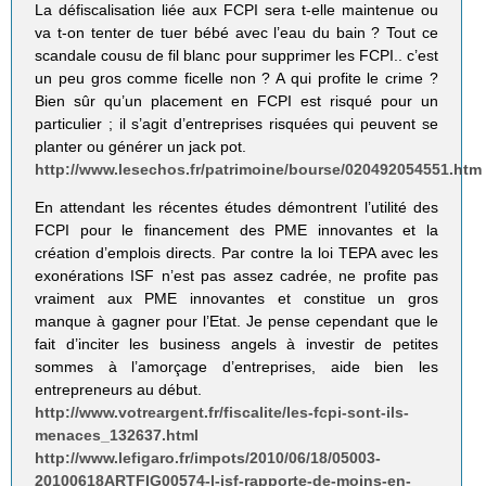
La défiscalisation liée aux FCPI sera t-elle maintenue ou
va t-on tenter de tuer bébé avec l’eau du bain ? Tout ce
scandale cousu de fil blanc pour supprimer les FCPI.. c’est
un peu gros comme ficelle non ? A qui profite le crime ?
Bien sûr qu’un placement en FCPI est risqué pour un
particulier ; il s’agit d’entreprises risquées qui peuvent se
planter ou générer un jack pot.
http://www.lesechos.fr/patrimoine/bourse/020492054551.htm
En attendant les récentes études démontrent l’utilité des
FCPI pour le financement des PME innovantes et la
création d’emplois directs. Par contre la loi TEPA avec les
exonérations ISF n’est pas assez cadrée, ne profite pas
vraiment aux PME innovantes et constitue un gros
manque à gagner pour l’Etat. Je pense cependant que le
fait d’inciter les business angels à investir de petites
sommes à l’amorçage d’entreprises, aide bien les
entrepreneurs au début.
http://www.votreargent.fr/fiscalite/les-fcpi-sont-ils-
menaces_132637.html
http://www.lefigaro.fr/impots/2010/06/18/05003-
20100618ARTFIG00574-l-isf-rapporte-de-moins-en-