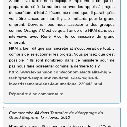
Sinon il va falloir nous expliquer rapidement ce qui se
prépare du côté du numérique avec les appels à projets
du secrétaire d’Etat à l’économie numérique. Il parait qu’ils
vont être lancés en mai. Il y a 2 milliards pour le grand
emprunt. Devrons nous nous associer à des groupes
comme Orange ? C’est ce qu’a l’air de dire NKM dans ses
interviews avec René Ricol le commissaire du grand
emprunt.
NKM a bien dit que son secrétariat s’occuperait de tout, y
compris de sélectionner les projets. Vous pensez que c’est
possible ? Ils sont nombreux dans ce ministère pour ne
pas nous faire poireauter comme la dernière fois ?
http://www.lexpansion.com/economie/actualite-high-
tech/grand-emprunt-nkm-detaille-les-regles-d-
investissement-dans-le-numerique_229442.html
Répondre à ce commentaire
Commentaire 44 dans
Tentative de décryptage du
Grand Emprunt
, le 7 février 2010
N’aurait on pas dû supprimer la baisse de la TVA des