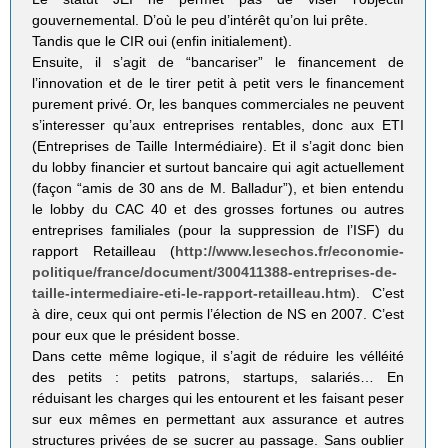
gouvernemental. D’où le peu d’intérêt qu’on lui prête.
Tandis que le CIR oui (enfin initialement).
Ensuite, il s’agit de “bancariser” le financement de
l’innovation et de le tirer petit à petit vers le financement
purement privé. Or, les banques commerciales ne peuvent
s’interesser qu’aux entreprises rentables, donc aux ETI
(Entreprises de Taille Intermédiaire). Et il s’agit donc bien
du lobby financier et surtout bancaire qui agit actuellement
(façon “amis de 30 ans de M. Balladur”), et bien entendu
le lobby du CAC 40 et des grosses fortunes ou autres
entreprises familiales (pour la suppression de l’ISF) du
rapport Retailleau (
http://www.lesechos.fr/economie-
politique/france/document/300411388-entreprises-de-
taille-intermediaire-eti-le-rapport-retailleau.htm
). C’est
à dire, ceux qui ont permis l’élection de NS en 2007. C’est
pour eux que le président bosse.
Dans cette même logique, il s’agit de réduire les vélléité
des petits : petits patrons, startups, salariés… En
réduisant les charges qui les entourent et les faisant peser
sur eux mêmes en permettant aux assurance et autres
structures privées de se sucrer au passage. Sans oublier