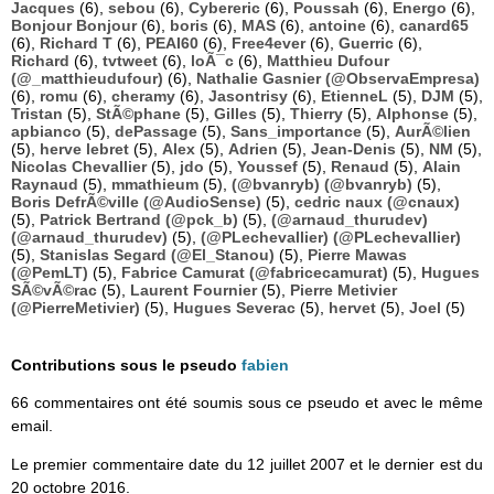
Jacques
(6),
sebou
(6),
Cybereric
(6),
Poussah
(6),
Energo
(6),
Bonjour Bonjour
(6),
boris
(6),
MAS
(6),
antoine
(6),
canard65
(6),
Richard T
(6),
PEAI60
(6),
Free4ever
(6),
Guerric
(6),
Richard
(6),
tvtweet
(6),
loÃ¯c
(6),
Matthieu Dufour
(@_matthieudufour)
(6),
Nathalie Gasnier (@ObservaEmpresa)
(6),
romu
(6),
cheramy
(6),
Jasontrisy
(6),
EtienneL
(5),
DJM
(5),
Tristan
(5),
StÃ©phane
(5),
Gilles
(5),
Thierry
(5),
Alphonse
(5),
apbianco
(5),
dePassage
(5),
Sans_importance
(5),
AurÃ©lien
(5),
herve lebret
(5),
Alex
(5),
Adrien
(5),
Jean-Denis
(5),
NM
(5),
Nicolas Chevallier
(5),
jdo
(5),
Youssef
(5),
Renaud
(5),
Alain
Raynaud
(5),
mmathieum
(5),
(@bvanryb) (@bvanryb)
(5),
Boris DefrÃ©ville (@AudioSense)
(5),
cedric naux (@cnaux)
(5),
Patrick Bertrand (@pck_b)
(5),
(@arnaud_thurudev)
(@arnaud_thurudev)
(5),
(@PLechevallier) (@PLechevallier)
(5),
Stanislas Segard (@El_Stanou)
(5),
Pierre Mawas
(@PemLT)
(5),
Fabrice Camurat (@fabricecamurat)
(5),
Hugues
SÃ©vÃ©rac
(5),
Laurent Fournier
(5),
Pierre Metivier
(@PierreMetivier)
(5),
Hugues Severac
(5),
hervet
(5),
Joel
(5)
Contributions sous le pseudo
fabien
66 commentaires ont été soumis sous ce pseudo et avec le même
email.
Le premier commentaire date du 12 juillet 2007 et le dernier est du
20 octobre 2016.