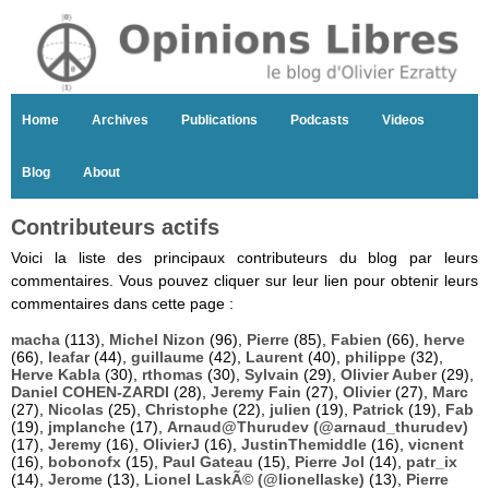
Home
Archives
Publications
Podcasts
Videos
Blog
About
Contributeurs actifs
Voici la liste des principaux contributeurs du blog par leurs
commentaires. Vous pouvez cliquer sur leur lien pour obtenir leurs
commentaires dans cette page :
macha
(113),
Michel Nizon
(96),
Pierre
(85),
Fabien
(66),
herve
(66),
leafar
(44),
guillaume
(42),
Laurent
(40),
philippe
(32),
Herve Kabla
(30),
rthomas
(30),
Sylvain
(29),
Olivier Auber
(29),
Daniel COHEN-ZARDI
(28),
Jeremy Fain
(27),
Olivier
(27),
Marc
(27),
Nicolas
(25),
Christophe
(22),
julien
(19),
Patrick
(19),
Fab
(19),
jmplanche
(17),
Arnaud@Thurudev (@arnaud_thurudev)
(17),
Jeremy
(16),
OlivierJ
(16),
JustinThemiddle
(16),
vicnent
(16),
bobonofx
(15),
Paul Gateau
(15),
Pierre Jol
(14),
patr_ix
(14),
Jerome
(13),
Lionel LaskÃ© (@lionellaske)
(13),
Pierre