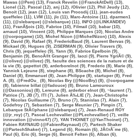
Mawas (@Pem)
(13),
Franck Revelin (@FranckAtDell)
(13),
Lionel
(12),
Pascal
(12),
anj
(12),
/Olivier
(12),
Phil Jeudy
(12),
Benoit
(12),
jean
(12),
Louis van Proosdij
(11),
jean-eudes
queffelec
(11),
LVM
(11),
jlc
(11),
Marc-Antoine
(11),
dparmen1
(11),
(@slebarque) (@slebarque)
(11),
INFO (@LINKANDEV)
(11),
FranÃ§ois
(10),
Fabrice
(10),
Filmail
(10),
babar
(10),
arnaud
(10),
Vincent
(10),
Philippe Marques
(10),
Nicolas Andre
(@corpogame)
(10),
Michel Nizon (@MichelNizon)
(10),
Alexis
(9),
David
(9),
Rafael
(9),
FredericBaud
(9),
Laurent Bervas
(9),
Mickael
(9),
Hugues
(9),
ZISERMAN
(9),
Olivier Travers
(9),
Chris
(9),
jequeffelec
(9),
Yann
(9),
Fabrice Epelboin
(9),
Benjamin
(9),
BenoÃ®t Granger
(9),
laozi
(9),
Pierre YgriÃ©
(9),
(@olivez) (@olivez)
(9),
faculte des sciences de la nature et de
la vie
(9),
gepettot
(9),
arderborelnot
(9),
Frederic
(8),
Marie
(8),
Yannick Lejeune
(8),
stephane
(8),
BScache
(8),
Michel
(8),
Daniel
(8),
Emmanuel
(8),
Jean-Philippe
(8),
startuper
(8),
Fred
A.
(8),
@FredOu_
(8),
Nicolas Bry (@NicoBry)
(8),
@corpogame
(8),
fabienne billat (@fadouce)
(8),
Bruno Lamouroux
(@Dassoniou)
(8),
Lereune
(8),
arderbor elnot
(8),
~laurent
(7),
Patrice
(7),
JB
(7),
ITI
(7),
Julien Ã‰LIE
(7),
Jean-Christophe
(7),
Nicolas Guillaume
(7),
Bruno
(7),
Stanislas
(7),
Alain
(7),
Godefroy
(7),
Sebastien
(7),
Serge Meunier
(7),
Pimpin
(7),
Lebarque StÃ©phane (@slebarque)
(7),
Jean-Renaud ROY
(@jr_roy)
(7),
Pascal Lechevallier (@PLechevallier)
(7),
veille
innovation (@vinno47)
(7),
YAN THOINET (@YanThoinet)
(7),
Fabien RAYNAUD (@FabienRaynaud)
(7),
Partech Shaker
(@PartechShaker)
(7),
Legend
(6),
Romain
(6),
JÃ©rÃ´me
(6),
Paul
(6),
Eric
(6),
Serge
(6),
Benoit Felten
(6),
Alban
(6),