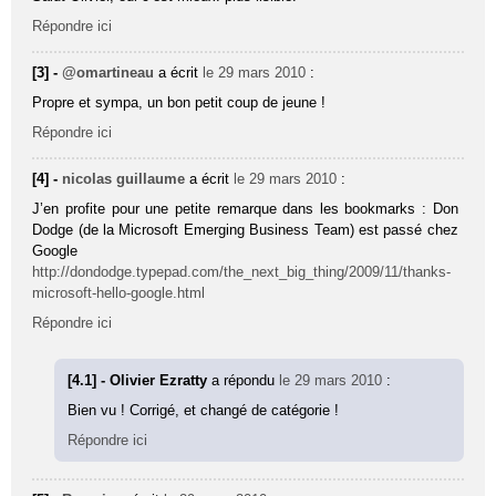
Répondre ici
[3] -
@omartineau
a écrit
le 29 mars 2010
:
Propre et sympa, un bon petit coup de jeune !
Répondre ici
[4] -
nicolas guillaume
a écrit
le 29 mars 2010
:
J’en profite pour une petite remarque dans les bookmarks : Don
Dodge (de la Microsoft Emerging Business Team) est passé chez
Google
http://dondodge.typepad.com/the_next_big_thing/2009/11/thanks-
microsoft-hello-google.html
Répondre ici
[4.1] - Olivier Ezratty
a répondu
le 29 mars 2010
:
Bien vu ! Corrigé, et changé de catégorie !
Répondre ici