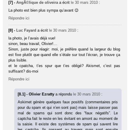
[7] -
AngÃ©lique de oliveira
a écrit
le 30 mars 2010
:
La photo est bien plus sympa qu’avant 😉
Répondre ici
[8] -
Luc Fayard
a écrit
le 30 mars 2010
:
la photo, je l’avais déjà vue!
sinon, beau travail, Olivier!…
Sinon, juste pour réagir: moi, je préfère quand la largeur du blog
est fixe plutôt que quand elle s’étale sur tout l’écran, je trouve ça
plus lisible.
et le cpatcha, t’es spur que t’es obligé? Akismet, c’est pas
suffisant? dis-moi
Répondre ici
[8.1] - Olivier Ezratty
a répondu
le 30 mars 2010
:
Askimet génère quelques faux positifs (commentaires pris
pour du spam et qui n’en sont pas) mais laisse passer pas
mal de spams qui sont donc des “faux négatifs”. Le
captcha fait le reste en les évitant en amont au moment de
la saisie. Il existe des systèmes de spam qui savent lire
les captcha. Ils passent au travers mais sont ensuite