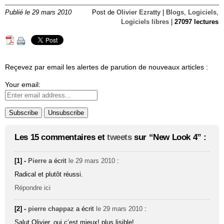
Publié le 29 mars 2010
Post de
Olivier Ezratty
|
Blogs
,
Logiciels
,
Logiciels libres
|
27097 lectures
Reçevez par email les alertes de parution de nouveaux articles :
Your email:
Les 15 commentaires et
tweets
sur “New Look 4” :
[1] -
Pierre
a écrit
le 29 mars 2010
:
Radical et plutôt réussi.
Répondre ici
[2] -
pierre chappaz
a écrit
le 29 mars 2010
:
Salut Olivier, oui c’est mieux! plus lisible!