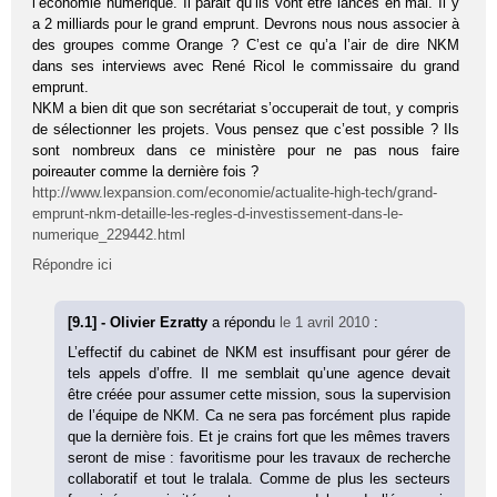
l’économie numérique. Il parait qu’ils vont être lancés en mai. Il y
a 2 milliards pour le grand emprunt. Devrons nous nous associer à
des groupes comme Orange ? C’est ce qu’a l’air de dire NKM
dans ses interviews avec René Ricol le commissaire du grand
emprunt.
NKM a bien dit que son secrétariat s’occuperait de tout, y compris
de sélectionner les projets. Vous pensez que c’est possible ? Ils
sont nombreux dans ce ministère pour ne pas nous faire
poireauter comme la dernière fois ?
http://www.lexpansion.com/economie/actualite-high-tech/grand-
emprunt-nkm-detaille-les-regles-d-investissement-dans-le-
numerique_229442.html
Répondre ici
[9.1] - Olivier Ezratty
a répondu
le 1 avril 2010
:
L’effectif du cabinet de NKM est insuffisant pour gérer de
tels appels d’offre. Il me semblait qu’une agence devait
être créée pour assumer cette mission, sous la supervision
de l’équipe de NKM. Ca ne sera pas forcément plus rapide
que la dernière fois. Et je crains fort que les mêmes travers
seront de mise : favoritisme pour les travaux de recherche
collaboratif et tout le tralala. Comme de plus les secteurs