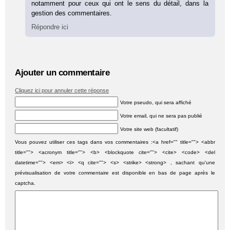
notamment pour ceux qui ont le sens du détail, dans la
gestion des commentaires.
Répondre ici
Ajouter un commentaire
Cliquez ici pour annuler cette réponse
Votre pseudo, qui sera affiché
Votre email, qui ne sera pas publié
Votre site web (facultatif)
Vous pouvez utiliser ces tags dans vos commentaires :<a href="" title=""> <abbr
title=""> <acronym title=""> <b> <blockquote cite=""> <cite> <code> <del
datetime=""> <em> <i> <q cite=""> <s> <strike> <strong> , sachant qu'une
prévisualisation de votre commentaire est disponible en bas de page après le
captcha.