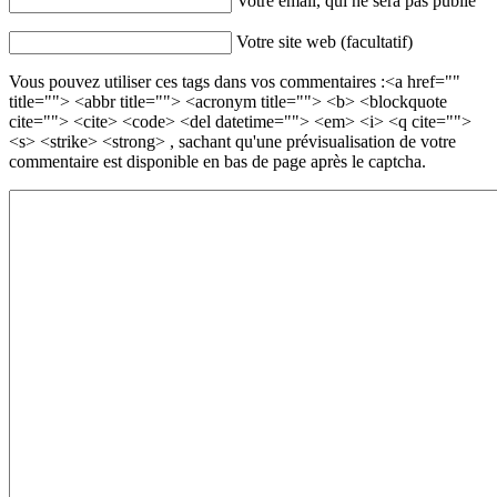
Votre email, qui ne sera pas publié
Votre site web (facultatif)
Vous pouvez utiliser ces tags dans vos commentaires :<a href=""
title=""> <abbr title=""> <acronym title=""> <b> <blockquote
cite=""> <cite> <code> <del datetime=""> <em> <i> <q cite="">
<s> <strike> <strong> , sachant qu'une prévisualisation de votre
commentaire est disponible en bas de page après le captcha.