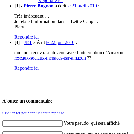
Répondre ici
[3] -
Pierre Bugnon
a écrit
le 21 avril 2010
:
Très intéressant …
Je relaie l’information dans la Lettre Calipia.
Pierre
Répondre ici
[4] -
JEL
a écrit
le 22 juin 2010
:
que tout ceci va-t-il devenir avec l’intervention d’Amazon :
reseaux-sociaux-menaces-par-amazon
??
Répondre ici
Ajouter un commentaire
Cliquez ici pour annuler cette réponse
Votre pseudo, qui sera affiché