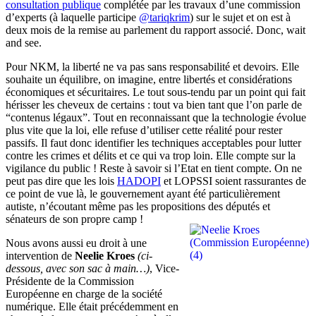
consultation publique
complétée par les travaux d’une commission
d’experts (à laquelle participe
@tariqkrim
) sur le sujet et on est à
deux mois de la remise au parlement du rapport associé. Donc, wait
and see.
Pour NKM, la liberté ne va pas sans responsabilité et devoirs. Elle
souhaite un équilibre, on imagine, entre libertés et considérations
économiques et sécuritaires. Le tout sous-tendu par un point qui fait
hérisser les cheveux de certains : tout va bien tant que l’on parle de
“contenus légaux”. Tout en reconnaissant que la technologie évolue
plus vite que la loi, elle refuse d’utiliser cette réalité pour rester
passifs. Il faut donc identifier les techniques acceptables pour lutter
contre les crimes et délits et ce qui va trop loin. Elle compte sur la
vigilance du public ! Reste à savoir si l’Etat en tient compte. On ne
peut pas dire que les lois
HADOPI
et LOPSSI soient rassurantes de
ce point de vue là, le gouvernement ayant été particulièrement
autiste, n’écoutant même pas les propositions des députés et
sénateurs de son propre camp !
Nous avons aussi eu droit à une
intervention de
Neelie Kroes
(ci-
dessous, avec son sac à main…)
, Vice-
Présidente de la Commission
Européenne en charge de la société
numérique. Elle était précédemment en