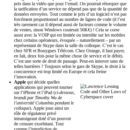
prix dans la vidéo que pour l’email. On pourrait rétorquer que
la tarification d’un service ne dépend pas que de la quantité de
données envoyées. Tout comme le prix d’un logiciel n’est pas
forcément proportionnel au nombre de lignes de code (il l’est
très rarement car il dépend aussi de facteurs comme le volume
de ventes, sinon Windows couterait 50K€) ! Cela se corse
aussi avec la VOIP qui est limitée ou interdite sur les mobiles
chez certains opérateurs, évoquée – naturellement – par un
représentant de Skype dans la salle du colloque. C’est le cas
chez SFR et Bouygues Télécom. Chez Orange, il faut payer,
en fait, deux fois pour la même chose (le service et le débit).
C’est une sorte de droit de passage. Peut-on innover sans de
telles barrières ? Toujours selon le gars de Skype, le droit à la
concurrence est trop limité en Europe et cela freine
l’innovation.
Apple
qui
décide quelles
applications qui peuvent tourner
sur l’iPhone et l’iPad (
ci-dessous,
brandi par Timothy Wu de
l’université Columbia pendant le
colloque
). Apple joue ainsi un
rôle de régulateur privé
intransigeant doté d’un pouvoir
de censure exorbitant. Tout
comme l’interdiction de