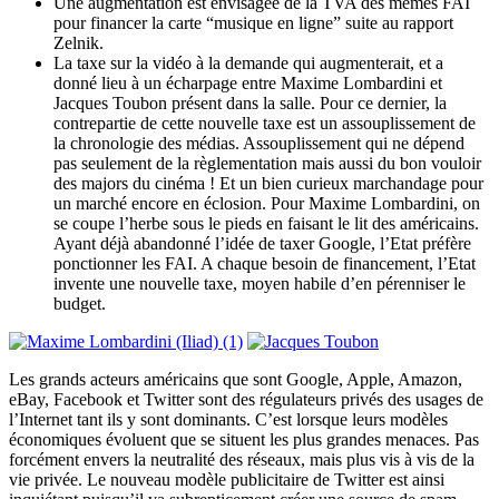
Une augmentation est envisagée de la TVA des mêmes FAI
pour financer la carte “musique en ligne” suite au rapport
Zelnik.
La taxe sur la vidéo à la demande qui augmenterait, et a
donné lieu à un écharpage entre Maxime Lombardini et
Jacques Toubon présent dans la salle. Pour ce dernier, la
contrepartie de cette nouvelle taxe est un assouplissement de
la chronologie des médias. Assouplissement qui ne dépend
pas seulement de la règlementation mais aussi du bon vouloir
des majors du cinéma ! Et un bien curieux marchandage pour
un marché encore en éclosion. Pour Maxime Lombardini, on
se coupe l’herbe sous le pieds en faisant le lit des américains.
Ayant déjà abandonné l’idée de taxer Google, l’Etat préfère
ponctionner les FAI. A chaque besoin de financement, l’Etat
invente une nouvelle taxe, moyen habile d’en pérenniser le
budget.
Les grands acteurs américains que sont Google, Apple, Amazon,
eBay, Facebook et Twitter sont des régulateurs privés des usages de
l’Internet tant ils y sont dominants. C’est lorsque leurs modèles
économiques évoluent que se situent les plus grandes menaces. Pas
forcément envers la neutralité des réseaux, mais plus vis à vis de la
vie privée. Le nouveau modèle publicitaire de Twitter est ainsi