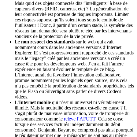
Mais quid des objets connectés dits “intelligents” à base de
capteurs divers (RFID, caméras, etc) ? La généralisation de
leur connectivité est porteuse de risques importants. Limiter
ces risques suppose qu’ils soient tous sous le contrôle de
l’utilisateur ! Donc, à partir d’un certain stade, la symétrie des
réseaux tant demandée sera plutôt rejetée par les intervenants
soucieux de la protection de la vie privée.
Le
non respect des standards
sur le web qui avait
notamment cours dans les anciennes versions d’Internet
Explorer. IE s’est progressivement rapproché de ces standards
mais le “legacy” créé par les anciennes versions a créé un
casse tête pour les développeurs web. J’en ai fait l’amère
expérience en faisant évoluer le template de ce blog.
L’Internet aurait du favoriser l’innovation collaborative,
promue notamment par les logiciels open source, mais cela
n’a pas empêché la prolifération de standards propriétaires tels
que le Flash ou Silverlight sans parler de divers Codecs
vidéos.
L’
Internet mobile
qui n’est ni universel ni véritablement
illimité. Mais la neutralité des réseaux est-elle en cause ? Il
s’agit plutôt de mauvaise information, voire de tromperie du
consommateur comme le
relève l’AFUTT
. Cela se corse
lorsque des services facturés indépendamment du débit
consommé. Benjamin Bayart ne comprend pas ainsi pourquoi
le régulateur permet que le mégaoctet ne soit pas au même