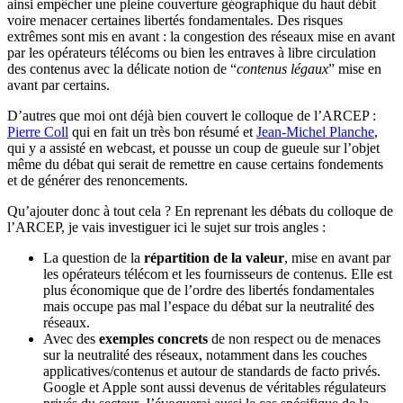
ainsi empêcher une pleine couverture géographique du haut débit
voire menacer certaines libertés fondamentales. Des risques
extrêmes sont mis en avant : la congestion des réseaux mise en avant
par les opérateurs télécoms ou bien les entraves à libre circulation
des contenus avec la délicate notion de “
contenus légaux
” mise en
avant par certains.
D’autres que moi ont déjà bien couvert le colloque de l’ARCEP :
Pierre Coll
qui en fait un très bon résumé et
Jean-Michel Planche
,
qui y a assisté en webcast, et pousse un coup de gueule sur l’objet
même du débat qui serait de remettre en cause certains fondements
et de générer des renoncements.
Qu’ajouter donc à tout cela ? En reprenant les débats du colloque de
l’ARCEP, je vais investiguer ici le sujet sur trois angles :
La question de la
répartition de la valeur
, mise en avant par
les opérateurs télécom et les fournisseurs de contenus. Elle est
plus économique que de l’ordre des libertés fondamentales
mais occupe pas mal l’espace du débat sur la neutralité des
réseaux.
Avec des
exemples concrets
de non respect ou de menaces
sur la neutralité des réseaux, notamment dans les couches
applicatives/contenus et autour de standards de facto privés.
Google et Apple sont aussi devenus de véritables régulateurs