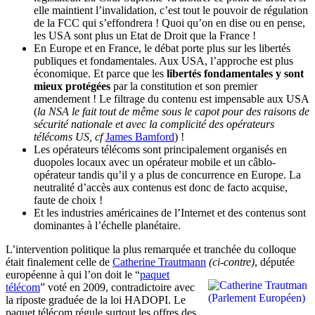
elle maintient l’invalidation, c’est tout le pouvoir de régulation
de la FCC qui s’effondrera ! Quoi qu’on en dise ou en pense,
les USA sont plus un Etat de Droit que la France !
En Europe et en France, le débat porte plus sur les libertés
publiques et fondamentales. Aux USA, l’approche est plus
économique. Et parce que les
libertés fondamentales y sont
mieux protégées
par la constitution et son premier
amendement ! Le filtrage du contenu est impensable aux USA
(
la NSA le fait tout de même sous le capot pour des raisons de
sécurité nationale et avec la complicité des opérateurs
télécoms US, cf
James Bamford
) !
Les opérateurs télécoms sont principalement organisés en
duopoles locaux avec un opérateur mobile et un câblo-
opérateur tandis qu’il y a plus de concurrence en Europe. La
neutralité d’accès aux contenus est donc de facto acquise,
faute de choix !
Et les industries américaines de l’Internet et des contenus sont
dominantes à l’échelle planétaire.
L’intervention politique la plus remarquée et tranchée du colloque
était finalement celle de
Catherine Trautmann
(ci-contre)
,
députée
européenne à qui l’on doit le “
paquet
télécom
” voté en 2009, contradictoire avec
la riposte graduée de la loi HADOPI. Le
paquet télécom régule surtout les offres des