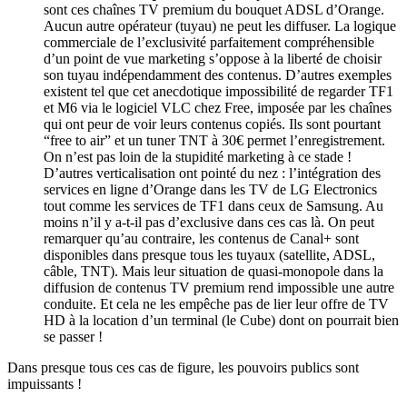
sont ces chaînes TV premium du bouquet ADSL d’Orange.
Aucun autre opérateur (tuyau) ne peut les diffuser. La logique
commerciale de l’exclusivité parfaitement compréhensible
d’un point de vue marketing s’oppose à la liberté de choisir
son tuyau indépendamment des contenus. D’autres exemples
existent tel que cet anecdotique impossibilité de regarder TF1
et M6 via le logiciel VLC chez Free, imposée par les chaînes
qui ont peur de voir leurs contenus copiés. Ils sont pourtant
“free to air” et un tuner TNT à 30€ permet l’enregistrement.
On n’est pas loin de la stupidité marketing à ce stade !
D’autres verticalisation ont pointé du nez : l’intégration des
services en ligne d’Orange dans les TV de LG Electronics
tout comme les services de TF1 dans ceux de Samsung. Au
moins n’il y a-t-il pas d’exclusive dans ces cas là. On peut
remarquer qu’au contraire, les contenus de Canal+ sont
disponibles dans presque tous les tuyaux (satellite, ADSL,
câble, TNT). Mais leur situation de quasi-monopole dans la
diffusion de contenus TV premium rend impossible une autre
conduite. Et cela ne les empêche pas de lier leur offre de TV
HD à la location d’un terminal (le Cube) dont on pourrait bien
se passer !
Dans presque tous ces cas de figure, les pouvoirs publics sont
impuissants !