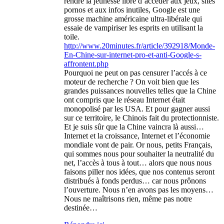
rendre la jeunesse libre d’accéder aux jeux, sites
pornos et aux infos inutiles, Google est une
grosse machine américaine ultra-libérale qui
essaie de vampiriser les esprits en utilisant la
toile.
http://www.20minutes.fr/article/392918/Monde-
En-Chine-sur-internet-pro-et-anti-Google-s-
affrontent.php
Pourquoi ne peut on pas censurer l’accés à ce
moteur de recherche ? On voit bien que les
grandes puissances nouvelles telles que la Chine
ont compris que le réseau Internet était
monopolisé par les USA. Et pour gagner aussi
sur ce territoire, le Chinois fait du protectionniste.
Et je suis sûr que la Chine vaincra là aussi…
Internet et la croissance, Internet et l’économie
mondiale vont de pair. Or nous, petits Français,
qui sommes nous pour souhaiter la neutralité du
net, l’accès à tous à tout… alors que nous nous
faisons piller nos idées, que nos contenus seront
distribués à fonds perdus… car nous prônons
l’ouverture. Nous n’en avons pas les moyens…
Nous ne maîtrisons rien, même pas notre
destinée…