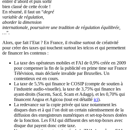
entrer d’abord et puis sortir
bien classé de cette école !
En résumé, il faut un “
degré
variable de régulation,
aborder la dimension
internationale, poursuivre une tradition de régulation équilibrée,
…
”.
Alors, que fait l’Etat ? En France, il rivalise surtout de créativité
pour créer des taxes qui touchent surtout les telcos et qui permettent
de financer les contenus :
La taxe des opérateurs mobiles et FAI de 0,9% créée en 2009
pour compenser la fin de la publicité en prime time sur France
Télévision, mais déclarée invalide par Bruxelles. Un
contentieux est en cours.
La taxe de 5,5% qui finance le COSIP (compte de soutien à
l’industrie audio-visuelle), la taxe de 3,75% qui finance les
ayant-droits (Sacem, Sacd, Scam et Adagp), et les 0,70% qui
financent Angoa et Agicoa (tout est détaillé
ici
).
La redevance sur la copie privée qui taxe notamment les
disques durs et à qui l’on doit un certain ralentissement de la
diffusion des enregistreurs numériques et set-top-boxes dotées
de la fonction. Les FAI qui diffusent des set-top-boxes avec
disque dur payent donc cette taxe.