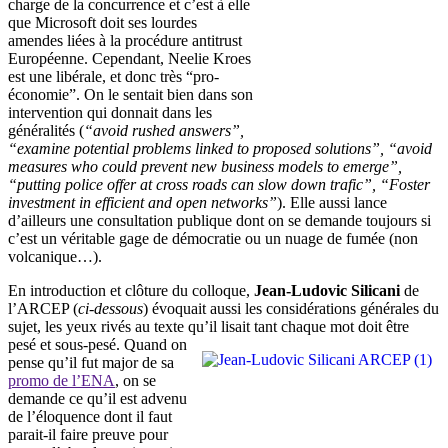
charge de la concurrence et c’est à elle
que Microsoft doit ses lourdes
amendes liées à la procédure antitrust
Européenne. Cependant, Neelie Kroes
est une libérale, et donc très “pro-
économie”. On le sentait bien dans son
intervention qui donnait dans les
généralités (
“avoid rushed answers”,
“examine potential problems linked to proposed solutions”, “avoid
measures who could prevent new business models to emerge”,
“putting police offer at cross roads can slow down trafic”, “Foster
investment in efficient and open networks”
). Elle aussi lance
d’ailleurs une consultation publique dont on se demande toujours si
c’est un véritable gage de démocratie ou un nuage de fumée (non
volcanique…).
En introduction et clôture du colloque,
Jean-Ludovic Silicani
de
l’ARCEP (
ci-dessous
) évoquait aussi les considérations générales du
sujet, les yeux rivés au texte qu’il lisait tant chaque mot doit être
pesé et sous-pesé.
Quand on
pense qu’il fut major de sa
promo de l’ENA
, on se
demande ce qu’il est advenu
de l’éloquence dont il faut
parait-il faire preuve pour