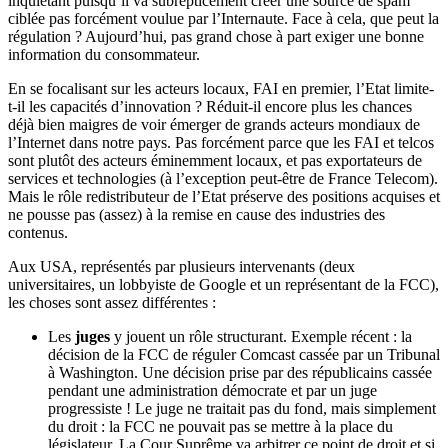
inquiétant puisqu’il va subrepticement créer une source de spam
ciblée pas forcément voulue par l’Internaute. Face à cela, que peut la
régulation ? Aujourd’hui, pas grand chose à part exiger une bonne
information du consommateur.
En se focalisant sur les acteurs locaux, FAI en premier, l’Etat limite-
t-il les capacités d’innovation ? Réduit-il encore plus les chances
déjà bien maigres de voir émerger de grands acteurs mondiaux de
l’Internet dans notre pays. Pas forcément parce que les FAI et telcos
sont plutôt des acteurs éminemment locaux, et pas exportateurs de
services et technologies (à l’exception peut-être de France Telecom).
Mais le rôle redistributeur de l’Etat préserve des positions acquises et
ne pousse pas (assez) à la remise en cause des industries des
contenus.
Aux USA, représentés par plusieurs intervenants (deux
universitaires, un lobbyiste de Google et un représentant de la FCC),
les choses sont assez différentes :
Les
juges
y jouent un rôle structurant. Exemple récent : la
décision de la FCC de réguler Comcast cassée par un Tribunal
à Washington. Une décision prise par des républicains cassée
pendant une administration démocrate et par un juge
progressiste ! Le juge ne traitait pas du fond, mais simplement
du droit : la FCC ne pouvait pas se mettre à la place du
législateur. La Cour Suprême va arbitrer ce point de droit et si