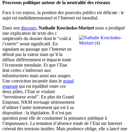
Processus politique autour de la neutralité des réseaux
Face à ces enjeux, la position des pouvoirs publics est délicate : le
sujet est multidimensionnel et l’Internet est mondial.
Dans son
discours
,
Nathalie Kosciusko-Morizet
nous a prodigué
une explication de texte des c
omplexités du dossier dont le “
coût à
l’entrée
” serait significatif. En
signalant au passage que l’Internet ne
détruit pas la valeur mais qu’il la
diffuse différemment et impacte toute
l’économie mondiale. Et que l’Etat
doit certes s’intéresser aux
infrastructures mais aussi aux usages.
Une conviction incarnée dans le
grand
emprunt
qui est équilibré entre ces
deux pôles, l’Etat se voulant
“investisseur avisé”. En plus du Grand
Emprunt, NKM envisage sérieusement
d’utiliser l’autre instrument qui est à sa
disposition : la législation. Il n’est pas
question pour elle de condamner la puissance publique à
l’impuissance. La tentation d’absence totale de l’Etat sur Internet
créerait des tensions inutiles. Mais prudence oblige, elle a lancé une