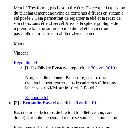
Merci ! Très fourni, pas besoin d’y être. Est ce que la question
du téléchargement anonyme de contenus diffusės en stream a
été posée ? Cela permettrait de regarder la télé et la radio de
son choix sans être observé! Aussi à la sphère publique de
reprendre la main sur une partie du net et de créer une
passerelle entre le free to air hertzien et le net.
Merci
Vincent
Répondre ici
[1.1] - Olivier Ezratty
a répondu
le 20 avril 2010
:
Non, pas directement. Par contre, cela pourrait
éventuellement rentrer dans le cadre des réflexions
lancées par NKM sur le “droit à l’oubli’.
Répondre ici
[2] -
Benjamin Bayart
a écrit
le 20 avril 2010
:
Pas encore eu le temps de lire tout le billet (ce soir, sans
doute). Un point cependant me pose soucis: la conclusion.
Effectivement, il n’y a pas d’organe supra-national pour