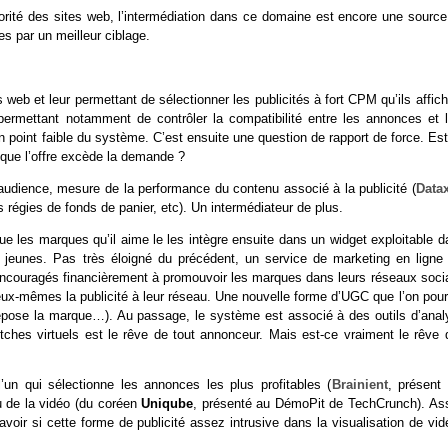
rité des sites web, l’intermédiation dans ce domaine est encore une source
tes par un meilleur ciblage.
s web et leur permettant de sélectionner les publicités à fort CPM qu’ils affic
ermettant notamment de contrôler la compatibilité entre les annonces et l
n point faible du système. C’est ensuite une question de rapport de force. Es
rsque l’offre excède la demande ?
l’audience, mesure de la performance du contenu associé à la publicité (
Data
s régies de fonds de panier, etc). Un intermédiateur de plus.
que les marques qu’il aime le les intègre ensuite dans un widget exploitable 
ou jeunes. Pas très éloigné du précédent, un service de marketing en ligne 
ncouragés financièrement à promouvoir les marques dans leurs réseaux soci
 eux-mêmes la publicité à leur réseau. Une nouvelle forme d’UGC que l’on pour
 dépose la marque…). Au passage, le système est associé à des outils d’anal
hes virtuels est le rêve de tout annonceur. Mais est-ce vraiment le rêve 
’un qui sélectionne les annonces les plus profitables (
Brainient
, présent 
u de la vidéo (du coréen
Uniqube
, présenté au DémoPit de TechCrunch). As
oir si cette forme de publicité assez intrusive dans la visualisation de vid
.