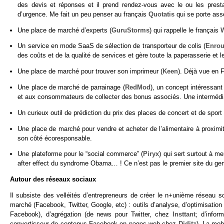
des devis et réponses et il prend rendez-vous avec le ou les presta
d’urgence. Me fait un peu penser au français
Quotatis
qui se porte ass
Une place de marché d’experts (
GuruStorms
) qui rappelle le français
Un service en mode SaaS de sélection de transporteur de colis (
Enrou
des coûts et de la qualité de services et gère toute la paperasserie et l
Une place de marché pour trouver son imprimeur (
Keen
). Déjà vue en 
Une place de marché de parrainage (
RedMod
), un concept intéressan
et aux consommateurs de collecter des bonus associés. Une intermédia
Un curieux outil de prédiction du prix des places de concert et de sport 
Une place de marché pour vendre et acheter de l’alimentaire à proximi
son côté écoresponsable.
Une plateforme pour le “social commerce” (
Piryx
) qui sert surtout à 
after effect du syndrome Obama… ! Ce n’est pas le premier site du gen
Autour des réseaux sociaux
Il subsiste des velléités d’entrepreneurs de créer le n+unième réseau 
marché (Facebook, Twitter, Google, etc) : outils d’analyse, d’optimisation 
Facebook), d’agrégation (de news pour Twitter, chez
Insttant
; d’infor
convertisseur de contenus Facebook en pages web chez
Diditz
). La mob