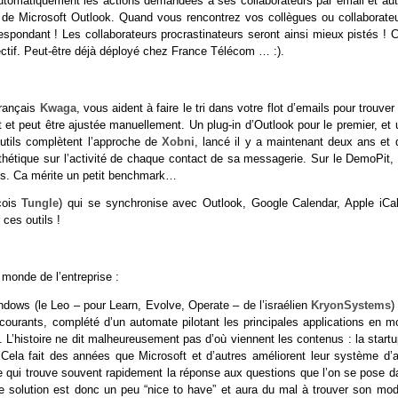
utomatiquement les actions demandées à ses collaborateurs par email et aut
 de Microsoft Outlook. Quand vous rencontrez vos collègues ou collaborateu
respondant ! Les collaborateurs procrastinateurs seront ainsi mieux pistés ! 
lectif. Peut-être déjà déployé chez France Télécom … :).
français
Kwaga
, vous aident à faire le tri dans votre flot d’emails pour trouver
t et peut être ajustée manuellement. Un plug-in d’Outlook pour le premier, et
utils complètent l’approche de
Xobni
, lancé il y a maintenant deux ans et 
ynthétique sur l’activité de chaque contact de sa messagerie. Sur le DemoPit, 
ils. Ca mérite un petit benchmark…
cois
Tungle
) qui se synchronise avec Outlook, Google Calendar, Apple iCal
ces outils !
monde de l’entreprise :
indows (le Leo – pour Learn, Evolve, Operate – de l’israélien
KryonSystems
)
ourants, complété d’un automate pilotant les principales applications en m
L’histoire ne dit malheureusement pas d’où viennent les contenus : la startu
Cela fait des années que Microsoft et d’autres améliorent leur système d’a
gle qui trouve souvent rapidement la réponse aux questions que l’on se pose 
 solution est donc un peu “nice to have” et aura du mal à trouver son mod