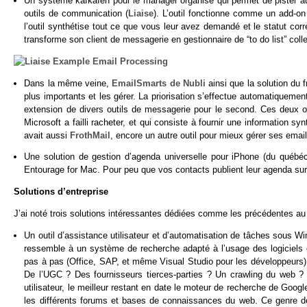
Un système kafkaïen pour le manager organisé qui permet de pister a
outils de communication (
Liaise
). L’outil fonctionne comme un add-on
l’outil synthétise tout ce que vous leur avez demandé et le statut cor
transforme son client de messagerie en gestionnaire de “to do list” col
Dans la même veine,
EmailSmarts de Nubli
ainsi que la solution du 
plus importants et les gérer. La priorisation s’effectue automatiquemen
extension de divers outils de messagerie pour le second. Ces deux o
Microsoft a failli racheter, et qui consiste à fournir une information s
avait aussi
FrothMail
, encore un autre outil pour mieux gérer ses ema
Une solution de gestion d’agenda universelle pour iPhone (du québé
Entourage for Mac. Pour peu que vos contacts publient leur agenda sur 
Solutions d’entreprise
J’ai noté trois solutions intéressantes dédiées comme les précédentes au 
Un outil d’assistance utilisateur et d’automatisation de tâches sous W
ressemble à un système de recherche adapté à l’usage des logiciels c
pas à pas (Office, SAP, et même Visual Studio pour les développeurs). 
De l’UGC ? Des fournisseurs tierces-parties ? Un crawling du web ? 
utilisateur, le meilleur restant en date le moteur de recherche de Goo
les différents forums et bases de connaissances du web. Ce genre de