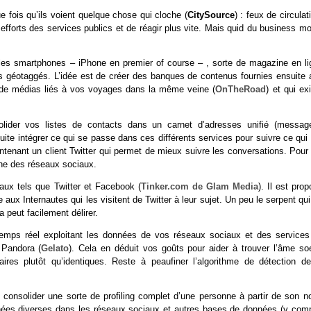
e fois qu’ils voient quelque chose qui cloche (
CitySource
) : feux de circulat
s efforts des services publics et de réagir plus vite. Mais quid du business m
 les smartphones – iPhone en premier of course – , sorte de magazine en li
es géotaggés. L’idée est de créer des banques de contenus fournies ensuite 
e de médias liés à vos voyages dans la même veine (
OnTheRoad
) et qui ex
lider vos listes de contacts dans un carnet d’adresses unifié (message
nsuite intégrer ce qui se passe dans ces différents services pour suivre ce qui
tenant un client Twitter qui permet de mieux suivre les conversations. Pour 
nne des réseaux sociaux.
aux tels que Twitter et Facebook (
Tinker.com de Glam Media
). Il est pro
ux Internautes qui les visitent de Twitter à leur sujet. Un peu le serpent qu
 peut facilement délirer.
temps réel exploitant les données de vos réseaux sociaux et des services
 Pandora (
Gelato
). Cela en déduit vos goûts pour aider à trouver l’âme soe
s plutôt qu’identiques. Reste à peaufiner l’algorithme de détection de
 consolider une sorte de profiling complet d’une personne à partir de son n
ées diverses dans les réseaux sociaux et autres bases de données (y comp