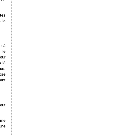
tes
à la
e à
 le
our
 là
ours
ose
yant
peut
ême
’une