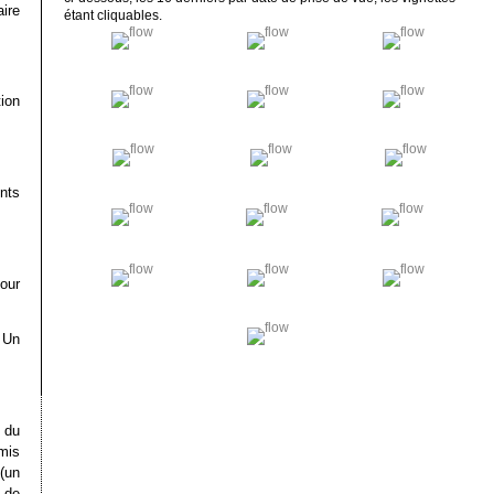
ire
étant cliquables.
tion
nts
pour
 Un
 du
mis
(un
t de