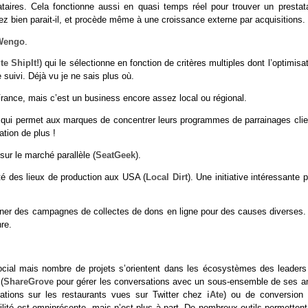
taires. Cela fonctionne aussi en quasi temps réel pour trouver un prestata
ez bien parait-il, et procède même à une croissance externe par acquisitions.
Wengo
.
te ShipIt!
) qui le sélectionne en fonction de critères multiples dont l’optimisa
e suivi. Déjà vu je ne sais plus où.
France, mais c’est un business encore assez local ou régional.
t qui permet aux marques de concentrer leurs programmes de parrainages clie
tion de plus !
sur le marché parallèle (
SeatGeek
).
té des lieux de production aux USA (
Local Dirt
). Une initiative intéressante 
mener des campagnes de collectes de dons en ligne pour des causes diverses.
re.
social mais nombre de projets s’orientent dans les écosystèmes des leaders
(
ShareGrove
pour gérer les conversations avec un sous-ensemble de ses a
mations sur les restaurants vues sur Twitter chez
iAte
) ou de conversion 
ilité est omniprésente, mais n’est plus à part. De nombreux outils permetten