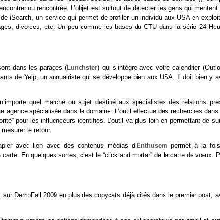
rencontrer ou rencontrée. L’objet est surtout de détecter les gens qui mentent
ine de iSearch, un service qui permet de profiler un individu aux USA en exploi
iages, divorces, etc. Un peu comme les bases du CTU dans la série 24 Heu
sont dans les parages (
Lunchster
) qui s’intègre avec votre calendrier (Outl
nts de Yelp, un annuairiste qui se développe bien aux USA. Il doit bien y av
r n’importe quel marché ou sujet destiné aux spécialistes des relations pre
d’une agence spécialisée dans le domaine. L’outil effectue des recherches dans
ité” pour les influenceurs identifiés. L’outil va plus loin en permettant de su
mesurer le retour.
apier avec lien avec des contenus médias d’
Enthusem
permet à la fois
 carte. En quelques sortes, c’est le “click and mortar” de la carte de vœux. 
tout sur DemoFall 2009 en plus des copycats déjà cités dans le premier post, 