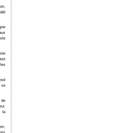
ion,
odel
gne
aux
iste
rie
 est
les
posé
i se
 de
ur.
 la
om,
ris