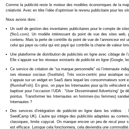
Comme la publicité reste le moteur des modèles économiques de la majo
créativité. Avec en tête l’idée d’optimiser le revenu publicitaire pour les si
Nous avions donc :
Un outil de gestion des inventaires publicitaires pour le compte de site
(
5to1.com
). Un modèle intéressant du point de vue des sites web, p
contenu. Mais la perte de contrôle du point de vue de l’annonceur est u
celui qui paye ou celui qui est payé qui contrôle la chaine de valeur lo
Une plateforme de distribution de publicités en ligne avec ciblage de 
Elle s’appuie sur les réseaux existants de publicité en ligne (Google, le
Ce service de création de “sa marque personnelle” où l’internaute indi
ses réseaux sociaux (
Sealtale
). Très socio-centric pour asiatique 
s’appuie sur un widget en SaaS dans lequel les consommateurs sont e
(
RumbaFish
). En gros, on paye les Internautes pour qu’ils véhiculent
baptiser pour l’occasion l’UDA : “User Disseminated Advertizing” (je
pointus. Transformer les Internautes en hommes-(ou femmes) sandwitc
Internautes ?
Des services d’intégration de publicité en ligne dans les vidéos : l
SeedCamp UK). L’autre qui intègre des publicités adaptées au conten
classiques, limite copycat. On manque encore un peu de recul pour sav
est efficace. Lorsque cela fonctionnera, cela deviendra une commodité