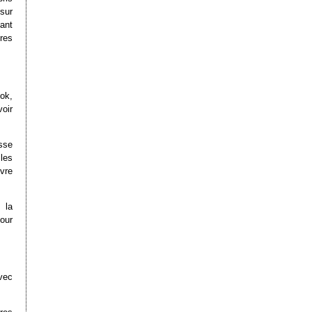
 sur
tant
res
ook,
oir
sse
 les
ivre
 la
Pour
avec