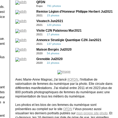
QFDN
Expo
791 photos
ds.
’est
Remise Légion d'Honneur Philippe Herbert Jul2021
2021
15 photos
ice
Vivatech Jun2021
2021
120 photos
Visite C2N Palaiseau Mar2021
2021
17 photos
ue.
Annonce Stratégie Quantique C2N Jan2021
ent
2021
137 photos
Maison Bergès Jul2020
2020
54 photos
lus
Grenoble Jul2020
2020
22 photos
Avec Marie-Anne Magnac, j'ai lancé
#QFDN
, l'initiative de
valorisation de femmes du numérique par la photo. Elle circule dans
ant
différentes manifestations. J'ai réalisé entre 2011 et mi 2023 plus de
tes
800 portraits photographiques de femmes du numérique avec une
représentation de tous les métiers du numérique.
leur
s a
Les photos et les bios de ces femmes du numérique sont
présentées au complet sur le site
QFDN
! Vous pouvez aussi
visualiser les derniers portraits publiés sur
mon propre site photo
. Et
ient
ci-dessous, les 16 derniers par date de prise de vue, les vignettes