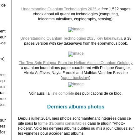
 de
Understanding Quantum Technologies 2025
, a free 1,522 pages
ebook about all quantum technologies (computing,
telecommunications, cryptography, sensing):
hent
eur
Understanding Quantum Technologies 2025 Key takeaways
, a 38
t-ce
pages version with key takeaways from the eponymous book.
xu
).
The Two-Spin Enigma: From the Helium Atom to Quantum Ontology
,
a quantum foundations paper coauthored with Philippe Grangier,
Alexia Auffèves, Nayla Farouki and Mathias Van den Bossche
dans
(
paper backstory
).
qui
aux
rait
Voir aussi la
liste complète
des publications de ce blog.
yse
des
Derniers albums photos
Depuis juillet 2014, mes photos sont maintenant intégrées dans ce
sur
site sous la
forme d'albums consultables
dans le plugin "Photo-
sez
Folders". Voici les derniers albums publiés ou mis à jour. Cliquez sur
éos
les vignettes pour accéder aux albums.