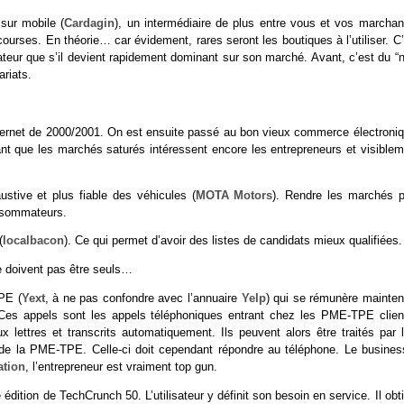
 sur mobile (
Cardagin
), un intermédiaire de plus entre vous et vos marchan
courses. En théorie… car évidement, rares seront les boutiques à l’utiliser. C
teur que s’il devient rapidement dominant sur son marché. Avant, c’est du “n
ariats.
nternet de 2000/2001. On est ensuite passé au bon vieux commerce électroniq
nt que les marchés saturés intéressent encore les entrepreneurs et visiblem
stive et plus fiable des véhicules (
MOTA Motors
). Rendre les marchés p
onsommateurs.
(
localbacon
). Ce qui permet d’avoir des listes de candidats mieux qualifiées.
ne doivent pas être seuls…
PE (
Yext
, à ne pas confondre avec l’annuaire
Yelp
) qui se rémunère mainten
e. Ces appels sont les appels téléphoniques entrant chez les PME-TPE clien
x lettres et transcrits automatiquement. Ils peuvent alors être traités par 
s de la PME-TPE. Celle-ci doit cependant répondre au téléphone. Le busines
ation
, l’entrepreneur est vraiment top gun.
 édition de TechCrunch 50. L’utilisateur y définit son besoin en service. Il obt