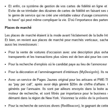
Et enfin, ce système de gestion de vos cartes de fidélité en ligne et
Evite de se trimbaler des dizaines de cartes de fidélité en faisant ses 
le genre de service qui ne créé une véritable valeur d’usage consomma
to have” qui peut même compliquer la vie. D’où l’importance des parten
Places de marché
Les places de marché étaient à la mode avant l’éclatement de la bulle I
Et bien, on revient aux places de marché pour marchés verticaux, sacha
aussi les investisseurs :
Pour la vente de voitures d’occasion avec une description plus exhau
transparents et les transactions plus sûres est de bon aloi pour les c
Pour la recherche d’emplois où le candidat paye au lieu de l’annonceur 
Pour la décoration et l’amménagement d’intérieurs (
MyDesignIn
). Ils 
Avec un service de Pages Jaunes original pour les artisans et PME-T
au “pay per call”, après avoir déjà généré $20m de chiffre d’affair
générés par l’annuaire. Ils sont par ailleurs envoyés dans la boite au
moteur de recherche, et sont filtrés par importance pour le busines
démarré dans la région de New-York. Visionnez la
vidéo de la présent
Pour la recherche de services divers (
RedBeacon
), le gagnant de cette