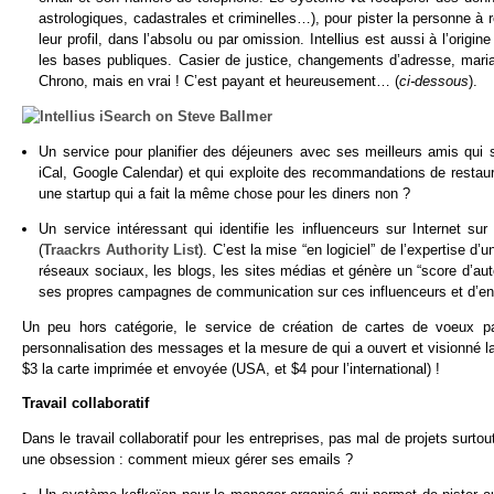
astrologiques, cadastrales et criminelles…), pour pister la personne à 
leur profil, dans l’absolu ou par omission. Intellius est aussi à l’orig
les bases publiques. Casier de justice, changements d’adresse, mar
Chrono, mais en vrai ! C’est payant et heureusement… (
ci-dessous
).
Un service pour planifier des déjeuners avec ses meilleurs amis qui 
iCal, Google Calendar) et qui exploite des recommandations de restaura
une startup qui a fait la même chose pour les diners non ?
Un service intéressant qui identifie les influenceurs sur Internet su
(
Traackrs Authority List
). C’est la mise “en logiciel” de l’expertise 
réseaux sociaux, les blogs, les sites médias et génère un “score d’autor
ses propres campagnes de communication sur ces influenceurs et d’en 
Un peu hors catégorie, le service de création de cartes de voeux p
personnalisation des messages et la mesure de qui a ouvert et visionné la
$3 la carte imprimée et envoyée (USA, et $4 pour l’international) !
Travail collaboratif
Dans le travail collaboratif pour les entreprises, pas mal de projets sur
une obsession : comment mieux gérer ses emails ?