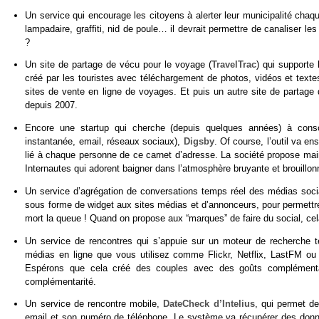
Un service qui encourage les citoyens à alerter leur municipalité chaqu
lampadaire, graffiti, nid de poule… il devrait permettre de canaliser le
?
Un site de partage de vécu pour le voyage (
TravelTrac
) qui supporte
créé par les touristes avec téléchargement de photos, vidéos et text
sites de vente en ligne de voyages. Et puis un autre site de partag
depuis 2007.
Encore une startup qui cherche (depuis quelques années) à conso
instantanée, email, réseaux sociaux),
Digsby
. Of course, l’outil va e
lié à chaque personne de ce carnet d’adresse. La société propose main
Internautes qui adorent baigner dans l’atmosphère bruyante et brouillo
Un service d’agrégation de conversations temps réel des médias soci
sous forme de widget aux sites médias et d’annonceurs, pour permettre a
mort la queue ! Quand on propose aux “marques” de faire du social, cela
Un service de rencontres qui s’appuie sur un moteur de recherche 
médias en ligne que vous utilisez comme Flickr, Netflix, LastFM ou
Espérons que cela créé des couples avec des goûts complémentaire
complémentarité.
Un service de rencontre mobile,
DateCheck d’Intelius
, qui permet de
email et son numéro de téléphone. Le système va récupérer des donn