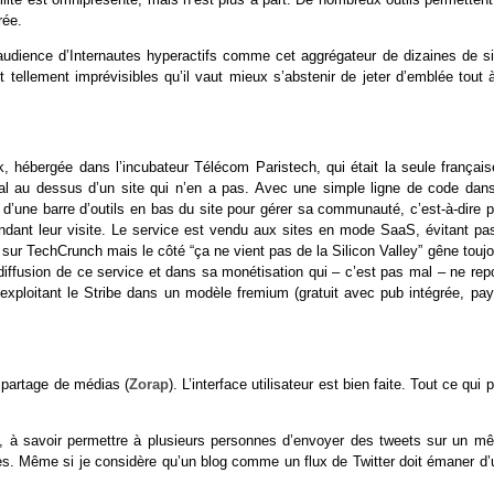
rée.
audience d’Internautes hyperactifs comme cet aggrégateur de dizaines de si
t tellement imprévisibles qu’il vaut mieux s’abstenir de jeter d’emblée tout 
k, hébergée dans l’incubateur Télécom Paristech, qui était la seule français
ial au dessus d’un site qui n’en a pas. Avec une simple ligne de code dans
’une barre d’outils en bas du site pour gérer sa communauté, c’est-à-dire p
pendant leur visite. Le service est vendu aux sites en mode SaaS, évitant pas
sur TechCrunch mais le côté “ça ne vient pas de la Silicon Valley” gêne touj
iffusion de ce service et dans sa monétisation qui – c’est pas mal – ne rep
e exploitant le Stribe dans un modèle fremium (gratuit avec pub intégrée, pa
 partage de médias (
Zorap
). L’interface utilisateur est bien faite. Tout ce qui 
”, à savoir permettre à plusieurs personnes d’envoyer des tweets sur un m
prises. Même si je considère qu’un blog comme un flux de Twitter doit émaner d