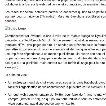
collaborer à la fois sur le web traditionnel et sur mobiles, de manière intég
Les réseaux sociaux semblent parfois ne concerner qu’une toute petite 
sociaux pour un individu (
Threadsy
). Mais les évolutions sociétales son
poubelle.
Commençons par évoquer le cas
Stribe
de la startup française Nyoulin
présenter sur TechCrunch 50. Un Stribe permet l’ajout d’un réseau soc
template HTML des pages du site. Le service se présente sous la forme d
permettre aux visiteurs du site de s’inscrire et de dialoguer entre eux 
une trop forte dépendance à un modèle publicitaire. Un assez bon accueil 
un peu aux entournures. L’équipe a évidemement un double défi dans la d
pas que sur la publicité, mais surtout sur un forfait d’usage pour le sit
sans pub).
La suite en vrac :
Un intéressant outil de chat vidéo avec ses amis dans Facebook avec
faciliter l’organisation de visioconférences à plusieurs est le bienvenu !
Un outil web complémentaire de Twitter pour faire du “many to many
compte (
TweetFunnel
), ce qui pourrait être fort utile pour les entre
vraie personne, pas d’une source anonymisante.