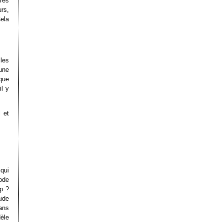
res
rs,
Cela
 les
 une
que
il y
 et
 qui
ode
p ?
ide
dans
èle