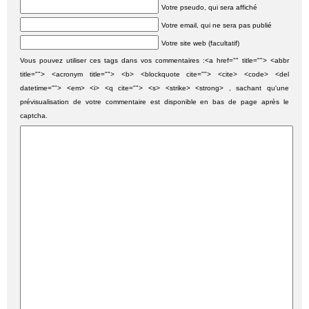
Votre pseudo, qui sera affiché
Votre email, qui ne sera pas publié
Votre site web (facultatif)
Vous pouvez utiliser ces tags dans vos commentaires :<a href="" title=""> <abbr
title=""> <acronym title=""> <b> <blockquote cite=""> <cite> <code> <del
datetime=""> <em> <i> <q cite=""> <s> <strike> <strong> , sachant qu'une
prévisualisation de votre commentaire est disponible en bas de page après le
captcha.