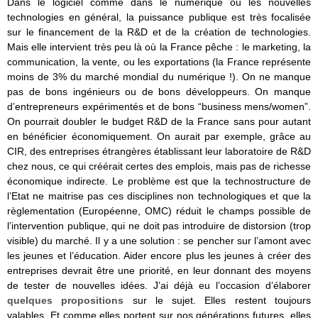
Dans le logiciel comme dans le numérique ou les nouvelles
technologies en général, la puissance publique est très focalisée
sur le financement de la R&D et de la création de technologies.
Mais elle intervient très peu là où la France pêche : le marketing, la
communication, la vente, ou les exportations (la France représente
moins de 3% du marché mondial du numérique !). On ne manque
pas de bons ingénieurs ou de bons développeurs. On manque
d’entrepreneurs expérimentés et de bons “business mens/women”.
On pourrait doubler le budget R&D de la France sans pour autant
en bénéficier économiquement. On aurait par exemple, grâce au
CIR, des entreprises étrangères établissant leur laboratoire de R&D
chez nous, ce qui créérait certes des emplois, mais pas de richesse
économique indirecte. Le problème est que la technostructure de
l’Etat ne maitrise pas ces disciplines non technologiques et que la
règlementation (Européenne, OMC) réduit le champs possible de
l’intervention publique, qui ne doit pas introduire de distorsion (trop
visible) du marché. Il y a une solution : se pencher sur l’amont avec
les jeunes et l’éducation. Aider encore plus les jeunes à créer des
entreprises devrait être une priorité, en leur donnant des moyens
de tester de nouvelles idées. J’ai déjà eu l’occasion d’élaborer
quelques propositions
sur le sujet. Elles restent toujours
valables. Et comme elles portent sur nos générations futures, elles