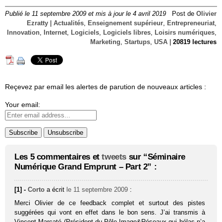
Publié le 11 septembre 2009 et mis à jour le 4 avril 2019
Post de
Olivier
Ezratty
|
Actualités
,
Enseignement supérieur
,
Entrepreneuriat
,
Innovation
,
Internet
,
Logiciels
,
Logiciels libres
,
Loisirs numériques
,
Marketing
,
Startups
,
USA
|
20819 lectures
Reçevez par email les alertes de parution de nouveaux articles :
Your email:
Les 5 commentaires et
tweets
sur “Séminaire
Numérique Grand Emprunt – Part 2” :
[1] -
Corto
a écrit
le 11 septembre 2009
:
Merci Olivier de ce feedback complet et surtout des pistes
suggérées qui vont en effet dans le bon sens. J’ai transmis à
Vincent Marcaté (Président du Pôle Image&Réseaux qui hélas n’a