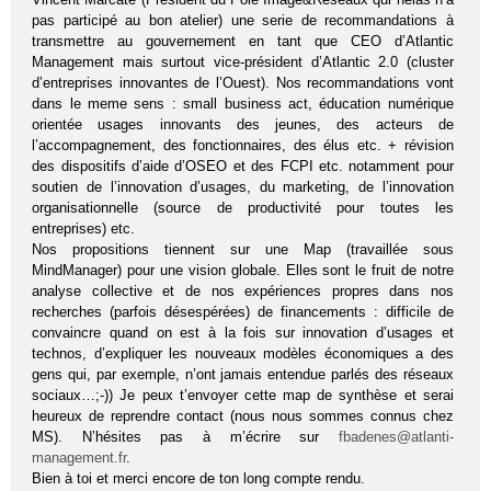
pas participé au bon atelier) une serie de recommandations à
transmettre au gouvernement en tant que CEO d’Atlantic
Management mais surtout vice-président d’Atlantic 2.0 (cluster
d’entreprises innovantes de l’Ouest). Nos recommandations vont
dans le meme sens : small business act, éducation numérique
orientée usages innovants des jeunes, des acteurs de
l’accompagnement, des fonctionnaires, des élus etc. + révision
des dispositifs d’aide d’OSEO et des FCPI etc. notamment pour
soutien de l’innovation d’usages, du marketing, de l’innovation
organisationnelle (source de productivité pour toutes les
entreprises) etc.
Nos propositions tiennent sur une Map (travaillée sous
MindManager) pour une vision globale. Elles sont le fruit de notre
analyse collective et de nos expériences propres dans nos
recherches (parfois désespérées) de financements : difficile de
convaincre quand on est à la fois sur innovation d’usages et
technos, d’expliquer les nouveaux modèles économiques a des
gens qui, par exemple, n’ont jamais entendue parlés des réseaux
sociaux…;-)) Je peux t’envoyer cette map de synthèse et serai
heureux de reprendre contact (nous nous sommes connus chez
MS). N’hésites pas à m’écrire sur
fbadenes@atlanti-
management.fr
.
Bien à toi et merci encore de ton long compte rendu.