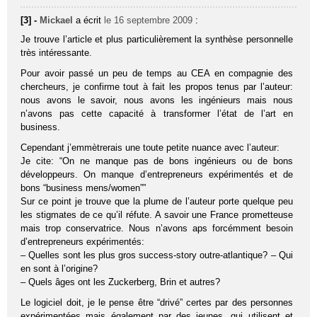
[3] -
Mickael
a écrit
le 16 septembre 2009
:
Je trouve l’article et plus particulièrement la synthèse personnelle
très intéressante.
Pour avoir passé un peu de temps au CEA en compagnie des
chercheurs, je confirme tout à fait les propos tenus par l’auteur:
nous avons le savoir, nous avons les ingénieurs mais nous
n’avons pas cette capacité à transformer l’état de l’art en
business.
Cependant j’emmètrerais une toute petite nuance avec l’auteur:
Je cite: “On ne manque pas de bons ingénieurs ou de bons
développeurs. On manque d’entrepreneurs expérimentés et de
bons “business mens/women””
Sur ce point je trouve que la plume de l’auteur porte quelque peu
les stigmates de ce qu’il réfute. A savoir une France prometteuse
mais trop conservatrice. Nous n’avons aps forcémment besoin
d’entrepreneurs expérimentés:
– Quelles sont les plus gros success-story outre-atlantique? – Qui
en sont à l’origine?
– Quels âges ont les Zuckerberg, Brin et autres?
Le logiciel doit, je le pense être “drivé” certes par des personnes
expérimentées mais également par des jeunes, qui utilisent et