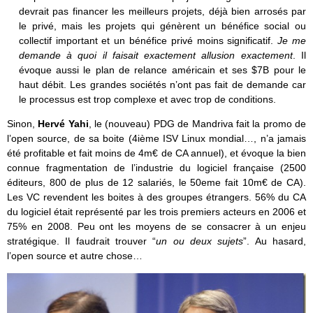
devrait pas financer les meilleurs projets, déjà bien arrosés par
le privé, mais les projets qui génèrent un bénéfice social ou
collectif important et un bénéfice privé moins significatif.
Je me
demande à quoi il faisait exactement allusion exactement
. Il
évoque aussi le plan de relance américain et ses $7B pour le
haut débit. Les grandes sociétés n’ont pas fait de demande car
le processus est trop complexe et avec trop de conditions.
Sinon,
Hervé Yahi
, le (nouveau) PDG de Mandriva fait la promo de
l’open source, de sa boite (4ième ISV Linux mondial…, n’a jamais
été profitable et fait moins de 4m€ de CA annuel), et évoque la bien
connue fragmentation de l’industrie du logiciel française (2500
éditeurs, 800 de plus de 12 salariés, le 50eme fait 10m€ de CA).
Les VC revendent les boites à des groupes étrangers. 56% du CA
du logiciel était représenté par les trois premiers acteurs en 2006 et
75% en 2008. Peu ont les moyens de se consacrer à un enjeu
stratégique. Il faudrait trouver “
un ou deux sujets
”. Au hasard,
l’open source et autre chose…