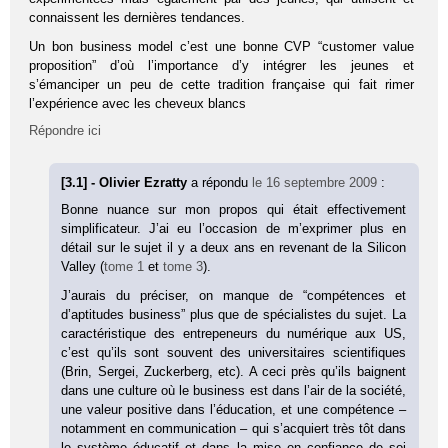
connaissent les dernières tendances.
Un bon business model c’est une bonne CVP “customer value
proposition” d’où l’importance d’y intégrer les jeunes et
s’émanciper un peu de cette tradition française qui fait rimer
l’expérience avec les cheveux blancs
Répondre ici
[3.1] - Olivier Ezratty
a répondu
le 16 septembre 2009
:
Bonne nuance sur mon propos qui était effectivement
simplificateur. J’ai eu l’occasion de m’exprimer plus en
détail sur le sujet il y a deux ans en revenant de la Silicon
Valley (
tome 1
et
tome 3
).
J’aurais du préciser, on manque de “compétences et
d’aptitudes business” plus que de spécialistes du sujet. La
caractéristique des entrepeneurs du numérique aux US,
c’est qu’ils sont souvent des universitaires scientifiques
(Brin, Sergei, Zuckerberg, etc). A ceci près qu’ils baignent
dans une culture où le business est dans l’air de la société,
une valeur positive dans l’éducation, et une compétence –
notamment en communication – qui s’acquiert très tôt dans
le système éducatif et dans la mise en confiance de soi