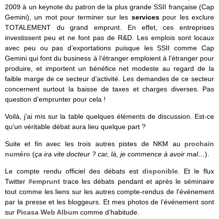
2009 à un keynote du patron de la plus grande SSII française (Cap
Gemini), un mot pour terminer sur les
services
pour les exclure
TOTALEMENT du grand emprunt. En effet, ces entreprises
investissent peu et ne font pas de R&D. Les emplois sont locaux
avec peu ou pas d’exportations puisque les SSII comme Cap
Gemini qui font du business à l’étranger emploient à l’étranger pour
produire, et importent un bénéfice net modeste au regard de la
faible marge de ce secteur d’activité. Les demandes de ce secteur
concernent surtout la baisse de taxes et charges diverses. Pas
question d’emprunter pour cela !
Voilà, j’ai mis sur la table quelques éléments de discussion. Est-ce
qu’un véritable débat aura lieu quelque part ?
Suite et fin avec les trois autres pistes de NKM au
prochain
numéro
(
ça ira vite docteur ? car, là, je commence à avoir mal…
).
Le compte rendu officiel des débats est
disponible
. Et le flux
Twitter
#emprunt
trace les débats pendant et après le séminaire
tout comme les liens sur les autres compte-rendus de l’événement
par la presse et les bloggeurs. Et mes photos de l’événement sont
sur
Picasa Web Album
comme d’habitude.