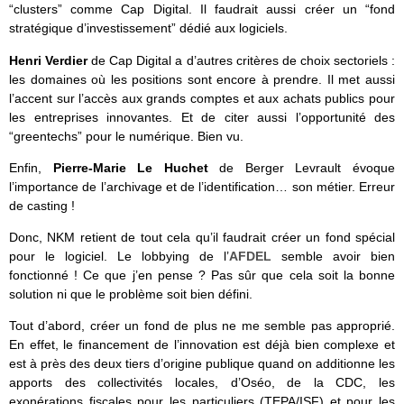
“clusters” comme Cap Digital. Il faudrait aussi créer un “fond
stratégique d’investissement” dédié aux logiciels.
Henri Verdier
de Cap Digital a d’autres critères de choix sectoriels :
les domaines où les positions sont encore à prendre. Il met aussi
l’accent sur l’accès aux grands comptes et aux achats publics pour
les entreprises innovantes. Et de citer aussi l’opportunité des
“greentechs” pour le numérique. Bien vu.
Enfin,
Pierre-Marie Le Huchet
de Berger Levrault évoque
l’importance de l’archivage et de l’identification… son métier. Erreur
de casting !
Donc, NKM retient de tout cela qu’il faudrait créer un fond spécial
pour le logiciel. Le lobbying de l’
AFDEL
semble avoir bien
fonctionné ! Ce que j’en pense ? Pas sûr que cela soit la bonne
solution ni que le problème soit bien défini.
Tout d’abord, créer un fond de plus ne me semble pas approprié.
En effet, le financement de l’innovation est déjà bien complexe et
est à près des deux tiers d’origine publique quand on additionne les
apports des collectivités locales, d’Oséo, de la CDC, les
exonérations fiscales pour les particuliers (TEPA/ISF) et pour les