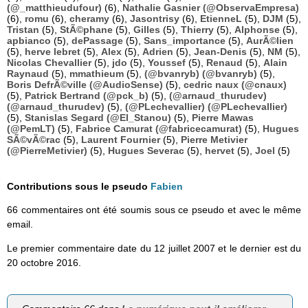
(@_matthieudufour)
(6),
Nathalie Gasnier (@ObservaEmpresa)
(6),
romu
(6),
cheramy
(6),
Jasontrisy
(6),
EtienneL
(5),
DJM
(5),
Tristan
(5),
StÃ©phane
(5),
Gilles
(5),
Thierry
(5),
Alphonse
(5),
apbianco
(5),
dePassage
(5),
Sans_importance
(5),
AurÃ©lien
(5),
herve lebret
(5),
Alex
(5),
Adrien
(5),
Jean-Denis
(5),
NM
(5),
Nicolas Chevallier
(5),
jdo
(5),
Youssef
(5),
Renaud
(5),
Alain
Raynaud
(5),
mmathieum
(5),
(@bvanryb) (@bvanryb)
(5),
Boris DefrÃ©ville (@AudioSense)
(5),
cedric naux (@cnaux)
(5),
Patrick Bertrand (@pck_b)
(5),
(@arnaud_thurudev)
(@arnaud_thurudev)
(5),
(@PLechevallier) (@PLechevallier)
(5),
Stanislas Segard (@El_Stanou)
(5),
Pierre Mawas
(@PemLT)
(5),
Fabrice Camurat (@fabricecamurat)
(5),
Hugues
SÃ©vÃ©rac
(5),
Laurent Fournier
(5),
Pierre Metivier
(@PierreMetivier)
(5),
Hugues Severac
(5),
hervet
(5),
Joel
(5)
Contributions sous le pseudo
Fabien
66 commentaires ont été soumis sous ce pseudo et avec le même
email.
Le premier commentaire date du 12 juillet 2007 et le dernier est du
20 octobre 2016.