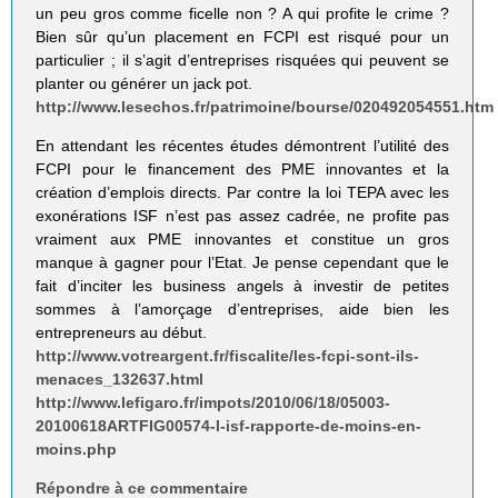
un peu gros comme ficelle non ? A qui profite le crime ?
Bien sûr qu’un placement en FCPI est risqué pour un
particulier ; il s’agit d’entreprises risquées qui peuvent se
planter ou générer un jack pot.
http://www.lesechos.fr/patrimoine/bourse/020492054551.htm
En attendant les récentes études démontrent l’utilité des
FCPI pour le financement des PME innovantes et la
création d’emplois directs. Par contre la loi TEPA avec les
exonérations ISF n’est pas assez cadrée, ne profite pas
vraiment aux PME innovantes et constitue un gros
manque à gagner pour l’Etat. Je pense cependant que le
fait d’inciter les business angels à investir de petites
sommes à l’amorçage d’entreprises, aide bien les
entrepreneurs au début.
http://www.votreargent.fr/fiscalite/les-fcpi-sont-ils-
menaces_132637.html
http://www.lefigaro.fr/impots/2010/06/18/05003-
20100618ARTFIG00574-l-isf-rapporte-de-moins-en-
moins.php
Répondre à ce commentaire