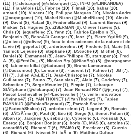
(11),
(@slebarque) (@slebarque)
(11),
INFO (@LINKANDEV)
(11),
FranÃ§ois
(10),
Fabrice
(10),
Filmail
(10),
babar
(10),
arnaud
(10),
Vincent
(10),
Philippe Marques
(10),
Nicolas Andre
(@corpogame)
(10),
Michel Nizon (@MichelNizon)
(10),
Alexis
(9),
David
(9),
Rafael
(9),
FredericBaud
(9),
Laurent Bervas
(9),
Mickael
(9),
Hugues
(9),
ZISERMAN
(9),
Olivier Travers
(9),
Chris
(9),
jequeffelec
(9),
Yann
(9),
Fabrice Epelboin
(9),
Benjamin
(9),
BenoÃ®t Granger
(9),
laozi
(9),
Pierre YgriÃ©
(9),
(@olivez) (@olivez)
(9),
faculte des sciences de la nature et de
la vie
(9),
gepettot
(9),
arderborelnot
(9),
Frederic
(8),
Marie
(8),
Yannick Lejeune
(8),
stephane
(8),
BScache
(8),
Michel
(8),
Daniel
(8),
Emmanuel
(8),
Jean-Philippe
(8),
startuper
(8),
Fred
A.
(8),
@FredOu_
(8),
Nicolas Bry (@NicoBry)
(8),
@corpogame
(8),
fabienne billat (@fadouce)
(8),
Bruno Lamouroux
(@Dassoniou)
(8),
Lereune
(8),
~laurent
(7),
Patrice
(7),
JB
(7),
ITI
(7),
Julien Ã‰LIE
(7),
Jean-Christophe
(7),
Nicolas
Guillaume
(7),
Bruno
(7),
Stanislas
(7),
Alain
(7),
Godefroy
(7),
Sebastien
(7),
Serge Meunier
(7),
Pimpin
(7),
Lebarque
StÃ©phane (@slebarque)
(7),
Jean-Renaud ROY (@jr_roy)
(7),
Pascal Lechevallier (@PLechevallier)
(7),
veille innovation
(@vinno47)
(7),
YAN THOINET (@YanThoinet)
(7),
Fabien
RAYNAUD (@FabienRaynaud)
(7),
Partech Shaker
(@PartechShaker)
(7),
arderbor elnot
(7),
Legend
(6),
Romain
(6),
JÃ©rÃ´me
(6),
Paul
(6),
Eric
(6),
Serge
(6),
Benoit Felten
(6),
Alban
(6),
Jacques
(6),
sebou
(6),
Cybereric
(6),
Poussah
(6),
Energo
(6),
Bonjour Bonjour
(6),
boris
(6),
MAS
(6),
antoine
(6),
canard65
(6),
Richard T
(6),
PEAI60
(6),
Free4ever
(6),
Guerric
(6),
Richard
(6),
tvtweet
(6),
loÃ¯c
(6),
Matthieu Dufour