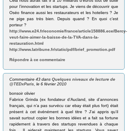
Cela nous aurait fait 5 à 10 milliards d’euros tout de suite
pour l’innovation et les startups. Je viens de découvrir que
Oséo finance aussi les restaurateurs et les hoteliers ? Je
ne pige pas très bien. Depuis quand ? En quoi c’est
porteur ?
http://www.e24.fr/economie/france/article158886.ece/Bercy-
veut-faire-aimer-la-baisse-de-la-TVA-dans-la-
restauration.html
http://www.latribune.fr/static/pdf/brief_promotion.pdf
Répondre à ce commentaire
Commentaire 43 dans
Quelques niveaux de lecture de
@TEDxParis
, le 6 février 2010
bonsoir olivier
Fabrice Grinda (ex fondateur d’Aucland, site d’annonces
français, qui n’a pas survécu car ebay était plus fort) était
présent à cet événément à quel titre ? J’ai appris qu’il
savait surtout copier les bonnes idées et a fait sa fortune
rapidement à travers des startups revendues à chaque
fois… Il aiderait maintenant les startups. Vous savez