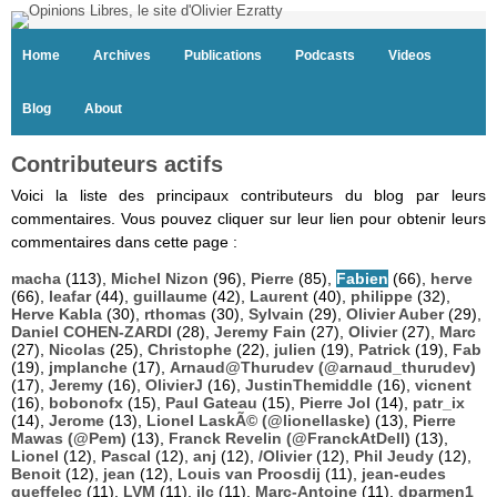
Home
Archives
Publications
Podcasts
Videos
Blog
About
Contributeurs actifs
Voici la liste des principaux contributeurs du blog par leurs
commentaires. Vous pouvez cliquer sur leur lien pour obtenir leurs
commentaires dans cette page :
macha
(113),
Michel Nizon
(96),
Pierre
(85),
Fabien
(66),
herve
(66),
leafar
(44),
guillaume
(42),
Laurent
(40),
philippe
(32),
Herve Kabla
(30),
rthomas
(30),
Sylvain
(29),
Olivier Auber
(29),
Daniel COHEN-ZARDI
(28),
Jeremy Fain
(27),
Olivier
(27),
Marc
(27),
Nicolas
(25),
Christophe
(22),
julien
(19),
Patrick
(19),
Fab
(19),
jmplanche
(17),
Arnaud@Thurudev (@arnaud_thurudev)
(17),
Jeremy
(16),
OlivierJ
(16),
JustinThemiddle
(16),
vicnent
(16),
bobonofx
(15),
Paul Gateau
(15),
Pierre Jol
(14),
patr_ix
(14),
Jerome
(13),
Lionel LaskÃ© (@lionellaske)
(13),
Pierre
Mawas (@Pem)
(13),
Franck Revelin (@FranckAtDell)
(13),
Lionel
(12),
Pascal
(12),
anj
(12),
/Olivier
(12),
Phil Jeudy
(12),
Benoit
(12),
jean
(12),
Louis van Proosdij
(11),
jean-eudes
queffelec
(11),
LVM
(11),
jlc
(11),
Marc-Antoine
(11),
dparmen1