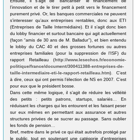
Ensuite, il s’agit de “bancariser” le financement de
l’innovation et de le tirer petit à petit vers le financement
purement privé. Or, les banques commerciales ne peuvent
s’interesser qu’aux entreprises rentables, donc aux ETI
(Entreprises de Taille Intermédiaire). Et il s’agit donc bien
du lobby financier et surtout bancaire qui agit actuellement
(façon “amis de 30 ans de M. Balladur”), et bien entendu
le lobby du CAC 40 et des grosses fortunes ou autres
entreprises familiales (pour la suppression de l’ISF) du
rapport Retailleau (
http://www.lesechos.fr/economie-
politique/france/document/300411388-entreprises-de-
taille-intermediaire-eti-le-rapport-retailleau.htm
). C’est
à dire, ceux qui ont permis l’élection de NS en 2007. C’est
pour eux que le président bosse.
Dans cette même logique, il s’agit de réduire les vélléité
des petits : petits patrons, startups, salariés… En
réduisant les charges qui les entourent et les faisant peser
sur eux mêmes en permettant aux assurance et autres
structures privées de se sucrer au passage. Sans oublier
les fonds de pension…
Bref, mettre dans le privé ce qui était autrefois protégé par
le public, tout en soutenant une catégorie d’entreprises