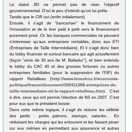
Le statut JEI ne permet pas de viser l’objectif
gouvernemental. D’où le peu d’intérêt qu’on lui prête.
Tandis que le CIR oui (enfin initialement).
Ensuite, il s’agit de “bancariser” le financement de
l’innovation et de le tirer petit à petit vers le financement
purement privé. Or, les banques commerciales ne peuvent
s’interesser qu’aux entreprises rentables, donc aux ETI
(Entreprises de Taille Intermédiaire). Et il s’agit donc bien
du lobby financier et surtout bancaire qui agit actuellement
(façon “amis de 30 ans de M. Balladur”), et bien entendu
le lobby du CAC 40 et des grosses fortunes ou autres
entreprises familiales (pour la suppression de l’ISF) du
rapport Retailleau (
http://www.lesechos.fr/economie-
politique/france/document/300411388-entreprises-de-
taille-intermediaire-eti-le-rapport-retailleau.htm
). C’est
à dire, ceux qui ont permis l’élection de NS en 2007. C’est
pour eux que le président bosse.
Dans cette même logique, il s’agit de réduire les vélléité
des petits : petits patrons, startups, salariés… En
réduisant les charges qui les entourent et les faisant peser
sur eux mêmes en permettant aux assurance et autres