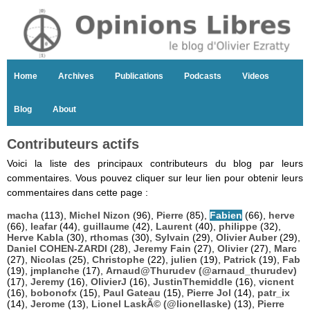
Home
Archives
Publications
Podcasts
Videos
Blog
About
Contributeurs actifs
Voici la liste des principaux contributeurs du blog par leurs
commentaires. Vous pouvez cliquer sur leur lien pour obtenir leurs
commentaires dans cette page :
macha
(113),
Michel Nizon
(96),
Pierre
(85),
Fabien
(66),
herve
(66),
leafar
(44),
guillaume
(42),
Laurent
(40),
philippe
(32),
Herve Kabla
(30),
rthomas
(30),
Sylvain
(29),
Olivier Auber
(29),
Daniel COHEN-ZARDI
(28),
Jeremy Fain
(27),
Olivier
(27),
Marc
(27),
Nicolas
(25),
Christophe
(22),
julien
(19),
Patrick
(19),
Fab
(19),
jmplanche
(17),
Arnaud@Thurudev (@arnaud_thurudev)
(17),
Jeremy
(16),
OlivierJ
(16),
JustinThemiddle
(16),
vicnent
(16),
bobonofx
(15),
Paul Gateau
(15),
Pierre Jol
(14),
patr_ix
(14),
Jerome
(13),
Lionel LaskÃ© (@lionellaske)
(13),
Pierre