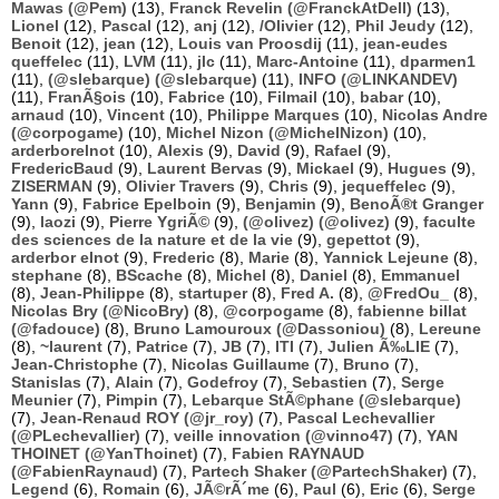
Mawas (@Pem)
(13),
Franck Revelin (@FranckAtDell)
(13),
Lionel
(12),
Pascal
(12),
anj
(12),
/Olivier
(12),
Phil Jeudy
(12),
Benoit
(12),
jean
(12),
Louis van Proosdij
(11),
jean-eudes
queffelec
(11),
LVM
(11),
jlc
(11),
Marc-Antoine
(11),
dparmen1
(11),
(@slebarque) (@slebarque)
(11),
INFO (@LINKANDEV)
(11),
FranÃ§ois
(10),
Fabrice
(10),
Filmail
(10),
babar
(10),
arnaud
(10),
Vincent
(10),
Philippe Marques
(10),
Nicolas Andre
(@corpogame)
(10),
Michel Nizon (@MichelNizon)
(10),
arderborelnot
(10),
Alexis
(9),
David
(9),
Rafael
(9),
FredericBaud
(9),
Laurent Bervas
(9),
Mickael
(9),
Hugues
(9),
ZISERMAN
(9),
Olivier Travers
(9),
Chris
(9),
jequeffelec
(9),
Yann
(9),
Fabrice Epelboin
(9),
Benjamin
(9),
BenoÃ®t Granger
(9),
laozi
(9),
Pierre YgriÃ©
(9),
(@olivez) (@olivez)
(9),
faculte
des sciences de la nature et de la vie
(9),
gepettot
(9),
arderbor elnot
(9),
Frederic
(8),
Marie
(8),
Yannick Lejeune
(8),
stephane
(8),
BScache
(8),
Michel
(8),
Daniel
(8),
Emmanuel
(8),
Jean-Philippe
(8),
startuper
(8),
Fred A.
(8),
@FredOu_
(8),
Nicolas Bry (@NicoBry)
(8),
@corpogame
(8),
fabienne billat
(@fadouce)
(8),
Bruno Lamouroux (@Dassoniou)
(8),
Lereune
(8),
~laurent
(7),
Patrice
(7),
JB
(7),
ITI
(7),
Julien Ã‰LIE
(7),
Jean-Christophe
(7),
Nicolas Guillaume
(7),
Bruno
(7),
Stanislas
(7),
Alain
(7),
Godefroy
(7),
Sebastien
(7),
Serge
Meunier
(7),
Pimpin
(7),
Lebarque StÃ©phane (@slebarque)
(7),
Jean-Renaud ROY (@jr_roy)
(7),
Pascal Lechevallier
(@PLechevallier)
(7),
veille innovation (@vinno47)
(7),
YAN
THOINET (@YanThoinet)
(7),
Fabien RAYNAUD
(@FabienRaynaud)
(7),
Partech Shaker (@PartechShaker)
(7),
Legend
(6),
Romain
(6),
JÃ©rÃ´me
(6),
Paul
(6),
Eric
(6),
Serge