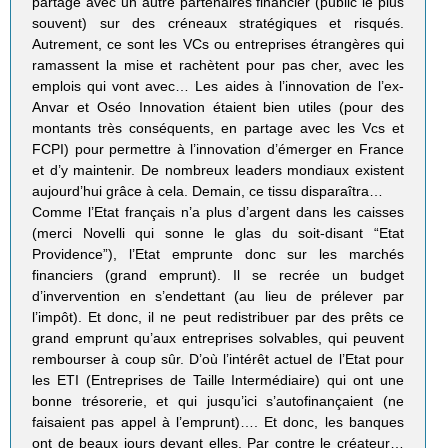
partagé avec un autre partenaires financier (public le plus
souvent) sur des créneaux stratégiques et risqués.
Autrement, ce sont les VCs ou entreprises étrangères qui
ramassent la mise et rachètent pour pas cher, avec les
emplois qui vont avec… Les aides à l’innovation de l’ex-
Anvar et Oséo Innovation étaient bien utiles (pour des
montants très conséquents, en partage avec les Vcs et
FCPI) pour permettre à l’innovation d’émerger en France
et d’y maintenir. De nombreux leaders mondiaux existent
aujourd’hui grâce à cela. Demain, ce tissu disparaîtra…
Comme l’Etat français n’a plus d’argent dans les caisses
(merci Novelli qui sonne le glas du soit-disant “Etat
Providence”), l’Etat emprunte donc sur les marchés
financiers (grand emprunt). Il se recrée un budget
d’invervention en s’endettant (au lieu de prélever par
l’impôt). Et donc, il ne peut redistribuer par des prêts ce
grand emprunt qu’aux entreprises solvables, qui peuvent
rembourser à coup sûr. D’où l’intérêt actuel de l’Etat pour
les ETI (Entreprises de Taille Intermédiaire) qui ont une
bonne trésorerie, et qui jusqu’ici s’autofinançaient (ne
faisaient pas appel à l’emprunt)…. Et donc, les banques
ont de beaux jours devant elles. Par contre le créateur…