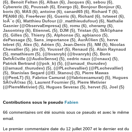
(6),
Benoit Felten
(6),
Alban
(6),
Jacques
(6),
sebou
(6),
Cybereric
(6),
Poussah
(6),
Energo
(6),
Bonjour Bonjour
(6),
boris
(6),
MAS
(6),
antoine
(6),
canard65
(6),
Richard T
(6),
PEAI60
(6),
Free4ever
(6),
Guerric
(6),
Richard
(6),
tvtweet
(6),
loÃ¯c
(6),
Matthieu Dufour (@_matthieudufour)
(6),
Nathalie
Gasnier (@ObservaEmpresa)
(6),
romu
(6),
cheramy
(6),
Jasontrisy
(6),
EtienneL
(5),
DJM
(5),
Tristan
(5),
StÃ©phane
(5),
Gilles
(5),
Thierry
(5),
Alphonse
(5),
apbianco
(5),
dePassage
(5),
Sans_importance
(5),
AurÃ©lien
(5),
herve
lebret
(5),
Alex
(5),
Adrien
(5),
Jean-Denis
(5),
NM
(5),
Nicolas
Chevallier
(5),
jdo
(5),
Youssef
(5),
Renaud
(5),
Alain Raynaud
(5),
mmathieum
(5),
(@bvanryb) (@bvanryb)
(5),
Boris
DefrÃ©ville (@AudioSense)
(5),
cedric naux (@cnaux)
(5),
Patrick Bertrand (@pck_b)
(5),
(@arnaud_thurudev)
(@arnaud_thurudev)
(5),
(@PLechevallier) (@PLechevallier)
(5),
Stanislas Segard (@El_Stanou)
(5),
Pierre Mawas
(@PemLT)
(5),
Fabrice Camurat (@fabricecamurat)
(5),
Hugues
SÃ©vÃ©rac
(5),
Laurent Fournier
(5),
Pierre Metivier
(@PierreMetivier)
(5),
Hugues Severac
(5),
hervet
(5),
Joel
(5)
Contributions sous le pseudo
Fabien
66 commentaires ont été soumis sous ce pseudo et avec le même
email.
Le premier commentaire date du 12 juillet 2007 et le dernier est du