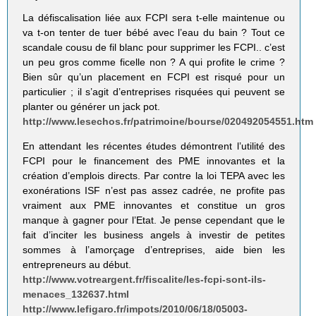
La défiscalisation liée aux FCPI sera t-elle maintenue ou
va t-on tenter de tuer bébé avec l’eau du bain ? Tout ce
scandale cousu de fil blanc pour supprimer les FCPI.. c’est
un peu gros comme ficelle non ? A qui profite le crime ?
Bien sûr qu’un placement en FCPI est risqué pour un
particulier ; il s’agit d’entreprises risquées qui peuvent se
planter ou générer un jack pot.
http://www.lesechos.fr/patrimoine/bourse/020492054551.htm
En attendant les récentes études démontrent l’utilité des
FCPI pour le financement des PME innovantes et la
création d’emplois directs. Par contre la loi TEPA avec les
exonérations ISF n’est pas assez cadrée, ne profite pas
vraiment aux PME innovantes et constitue un gros
manque à gagner pour l’Etat. Je pense cependant que le
fait d’inciter les business angels à investir de petites
sommes à l’amorçage d’entreprises, aide bien les
entrepreneurs au début.
http://www.votreargent.fr/fiscalite/les-fcpi-sont-ils-
menaces_132637.html
http://www.lefigaro.fr/impots/2010/06/18/05003-