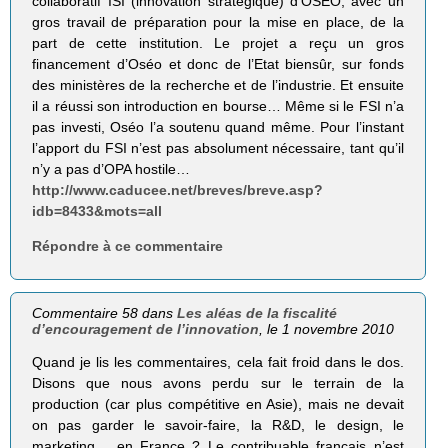
collaboratif ISI (innovation stratégique) d’OSEO, avec un
gros travail de préparation pour la mise en place, de la
part de cette institution. Le projet a reçu un gros
financement d’Oséo et donc de l’Etat biensûr, sur fonds
des ministères de la recherche et de l’industrie. Et ensuite
il a réussi son introduction en bourse… Même si le FSI n’a
pas investi, Oséo l’a soutenu quand même. Pour l’instant
l’apport du FSI n’est pas absolument nécessaire, tant qu’il
n’y a pas d’OPA hostile…
http://www.caducee.net/breves/breve.asp?
idb=8433&mots=all
Répondre à ce commentaire
Commentaire 58 dans
Les aléas de la fiscalité
d’encouragement de l’innovation
, le 1 novembre 2010
Quand je lis les commentaires, cela fait froid dans le dos.
Disons que nous avons perdu sur le terrain de la
production (car plus compétitive en Asie), mais ne devait
on pas garder le savoir-faire, la R&D, le design, le
marketing… en France ? Le contribuable français n’est