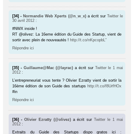
[34] -
Normandie Web Xperts (@n_w_x)
a écrit sur
Twitter
le
30 avril 2012
:
#NWX inside !
RT @olivez: La 16eme édition du Guide des Startup, vient de
sortir avec plein de nouveautés !
http://t.co/nKpcopbL”
Répondre ici
[35] -
Guillaume@Mac (@layrac)
a écrit sur
Twitter
le 1 mai
2012
:
L’entrepreneuriat vous tente ? Olivier Ezratty vient de sortir la
16ème édition de son Guide des startups
http://t.co/f8UrfHOx
#in
Répondre ici
[36] -
Olivier Ezratty (@olivez)
a écrit sur
Twitter
le 1 mai
2012
:
Extraits du Guide des Startups dispo gratos ici :