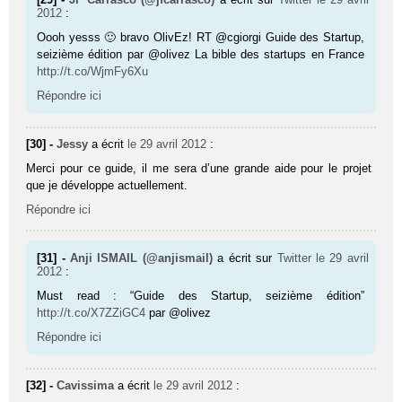
2012
:
Oooh yesss 🙂 bravo OlivEz! RT @cgiorgi Guide des Startup,
seizième édition par @olivez La bible des startups en France
http://t.co/WjmFy6Xu
Répondre ici
[30] -
Jessy
a écrit
le 29 avril 2012
:
Merci pour ce guide, il me sera d’une grande aide pour le projet
que je développe actuellement.
Répondre ici
[31] -
Anji ISMAIL (@anjismail)
a écrit sur
Twitter
le 29 avril
2012
:
Must read : “Guide des Startup, seizième édition”
http://t.co/X7ZZiGC4
par @olivez
Répondre ici
[32] -
Cavissima
a écrit
le 29 avril 2012
: