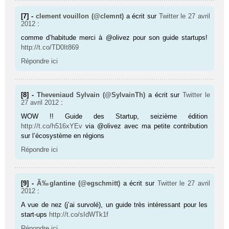
[7] -
clement vouillon (@clemnt)
a écrit sur
Twitter
le 27 avril
2012
:
comme d’habitude merci à @olivez pour son guide startups!
http://t.co/TD0It869
Répondre ici
[8] -
Theveniaud Sylvain (@SylvainTh)
a écrit sur
Twitter
le
27 avril 2012
:
WOW !! Guide des Startup, seizième édition
http://t.co/h516xYEv
via @olivez avec ma petite contribution
sur l’écosystème en régions
Répondre ici
[9] -
Ã‰glantine (@egschmitt)
a écrit sur
Twitter
le 27 avril
2012
:
A vue de nez (j’ai survolé), un guide très intéressant pour les
start-ups
http://t.co/sIdWTk1f
Répondre ici