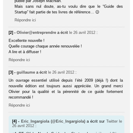
publié par Joseph Machiah.
Mais sans nul doute, as-tu voulu dire que le “Guide des
Startup” fait partie de tes livres de référence… 😉
Répondre ici
[2] -
Olivier@entreprendre
a écrit
le 26 avril 2012
:
Excellente nouvelle !
Quelle courage chaque année renouvelée !
A lire et à diffuser !
Répondre ici
[3] -
guillaume
a écrit
le 26 avril 2012
:
Un ouvrage essentiel utilisé depuis l’été 2009 (déjà !) dont la
nouvelle édition est toujours aussi appréciée. Un grand merci
Olivier pour la qualité et la pérennité de ce guide fortement
recommandé !
Répondre ici
[4] -
Eric_Ingargiola (@Eric_Ingargiola)
a écrit sur
Twitter
le
26 avril 2012
: