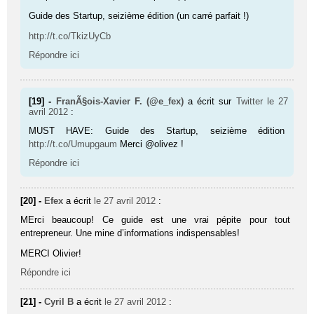
Guide des Startup, seizième édition (un carré parfait !)
http://t.co/TkizUyCb
Répondre ici
[19] -
FranÃ§ois-Xavier F. (@e_fex)
a écrit sur
Twitter
le 27
avril 2012
:
MUST HAVE: Guide des Startup, seizième édition
http://t.co/Umupgaum
Merci @olivez !
Répondre ici
[20] -
Efex
a écrit
le 27 avril 2012
:
MErci beaucoup! Ce guide est une vrai pépite pour tout
entrepreneur. Une mine d’informations indispensables!
MERCI Olivier!
Répondre ici
[21] -
Cyril B
a écrit
le 27 avril 2012
: