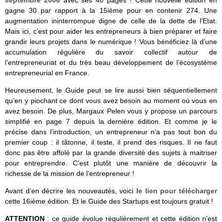
septembre 2006
avec ses 40 pages ! Cette nouvelle édition en
gagne 30 par rapport à la 15ième pour en contenir 274. Une
augmentation ininterrompue digne de celle de la dette de l’Etat.
Mais ici, c’est pour aider les entrepreneurs à bien préparer et faire
grandir leurs projets dans le numérique ! Vous bénéficiez là d’une
accumulation régulière du savoir collectif autour de
l’entrepreneuriat et du très beau développement de l’écosystème
entrepreneurial en France.
Heureusement, le Guide peut se lire aussi bien séquentiellement
qu’en y piochant ce dont vous avez besoin au moment où vous en
avez besoin. De plus, Margaux Pelen vous y propose un parcours
simplifié en page 7 depuis la dernière édition. Et comme je le
précise dans l’introduction, un entrepreneur n’a pas tout bon du
premier coup : il tâtonne, il teste, il prend des risques. Il ne faut
donc pas être affolé par la grande diversité des sujets à maitriser
pour entreprendre. C’est plutôt une manière de découvrir la
richesse de la mission de l’entrepreneur !
Avant d’en décrire les nouveautés, voici
le lien pour télécharger
cette 16ième édition. Et le Guide des Startups est toujours gratuit !
ATTENTION
: ce guide évolue régulièrement et cette édition n’est