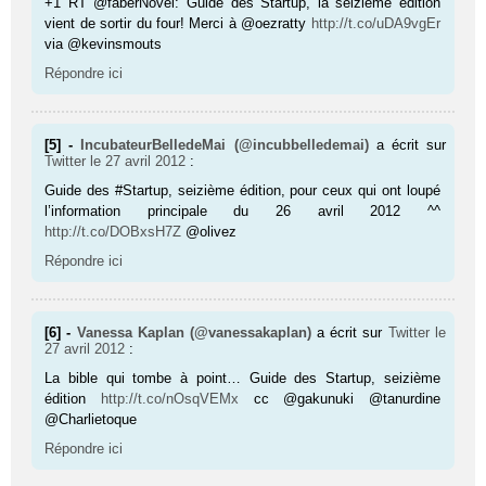
+1 RT @faberNovel: Guide des Startup, la seizième édition
vient de sortir du four! Merci à @oezratty
http://t.co/uDA9vgEr
via @kevinsmouts
Répondre ici
[5] -
IncubateurBelledeMai (@incubbelledemai)
a écrit sur
Twitter
le 27 avril 2012
:
Guide des #Startup, seizième édition, pour ceux qui ont loupé
l’information principale du 26 avril 2012 ^^
http://t.co/DOBxsH7Z
@olivez
Répondre ici
[6] -
Vanessa Kaplan (@vanessakaplan)
a écrit sur
Twitter
le
27 avril 2012
:
La bible qui tombe à point… Guide des Startup, seizième
édition
http://t.co/nOsqVEMx
cc @gakunuki @tanurdine
@Charlietoque
Répondre ici