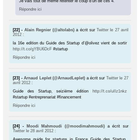
Je vais tout de même retenter le coup d’un de ces 4.
Répondre ici
[22] -
Alain Regnier (@altolabs)
a écrit sur
Twitter
le 27 avril
2012
:
la 16e edition du Guide des Startup d’@olivez vient de sortir
http://t.co/gYBU6DcF
#startup
Répondre ici
[23] -
Arnaud Leplet (@ArnaudLeplet)
a écrit sur
Twitter
le 27
avril 2012
:
Guide des Startup, seizième édition
http://t.co/uIIz1nkz
#startup #entreprenariat #financement
Répondre ici
[24] -
Moodi Mahmoudi (@moodimahmoudi)
a écrit sur
Twitter
le 28 avril 2012
:
Awesome guide for startups in France Guide des Startup,