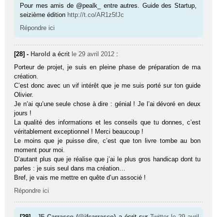
Pour mes amis de @pealk_ entre autres. Guide des Startup,
seizième édition
http://t.co/AR1z5fJc
Répondre ici
[28] -
Harold
a écrit
le 29 avril 2012
:
Porteur de projet, je suis en pleine phase de préparation de ma
création.
C’est donc avec un vif intérêt que je me suis porté sur ton guide
Olivier.
Je n’ai qu’une seule chose à dire : génial ! Je l’ai dévoré en deux
jours !
La qualité des informations et les conseils que tu donnes, c’est
véritablement exceptionnel ! Merci beaucoup !
Le moins que je puisse dire, c’est que ton livre tombe au bon
moment pour moi.
D’autant plus que je réalise que j’ai le plus gros handicap dont tu
parles : je suis seul dans ma création…
Bref, je vais me mettre en quête d’un associé !
Répondre ici
[29] -
JF Carrasco (@jfcarrasco)
a écrit sur
Twitter
le 29 avril