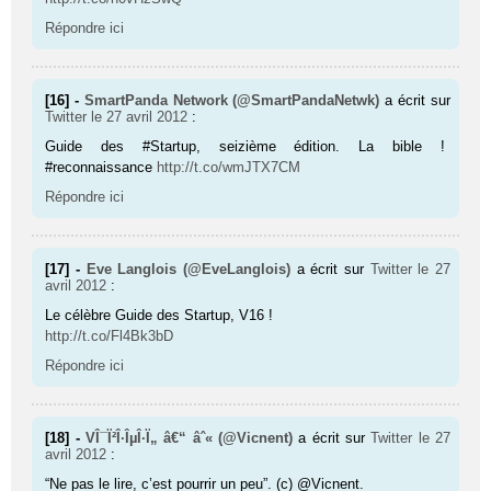
Répondre ici
[16] -
SmartPanda Network (@SmartPandaNetwk)
a écrit sur
Twitter
le 27 avril 2012
:
Guide des #Startup, seizième édition. La bible !
#reconnaissance
http://t.co/wmJTX7CM
Répondre ici
[17] -
Eve Langlois (@EveLanglois)
a écrit sur
Twitter
le 27
avril 2012
:
Le célèbre Guide des Startup, V16 !
http://t.co/Fl4Bk3bD
Répondre ici
[18] -
VÎ¯Ï²Î·ÎµÎ·Ï„ â€“ âˆ« (@Vicnent)
a écrit sur
Twitter
le 27
avril 2012
:
“Ne pas le lire, c’est pourrir un peu”. (c) @Vicnent.