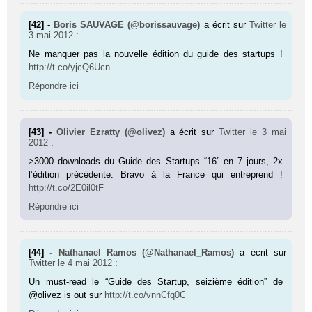
[42] -
Boris SAUVAGE (@borissauvage)
a écrit sur
Twitter
le
3 mai 2012
:
Ne manquer pas la nouvelle édition du guide des startups !
http://t.co/yjcQ6Ucn
Répondre ici
[43] -
Olivier Ezratty (@olivez)
a écrit sur
Twitter
le 3 mai
2012
:
>3000 downloads du Guide des Startups “16” en 7 jours, 2x
l’édition précédente. Bravo à la France qui entreprend !
http://t.co/2E0il0tF
Répondre ici
[44] -
Nathanael Ramos (@Nathanael_Ramos)
a écrit sur
Twitter
le 4 mai 2012
:
Un must-read le “Guide des Startup, seizième édition” de
@olivez is out sur
http://t.co/vnnCfq0C