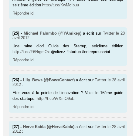
seizième édition
http://t.co/KwMcIbuu
Répondre ici
[25] -
Michael Palumbo (@YAmikep)
a écrit sur
Twitter
le 28
avril 2012
:
Une mine d’or! Guide des Startup, seizième édition
http://t.co/F6NrgmOx
@olivez #startup #entrepreunariat
Répondre ici
[26] -
Lily_Bows (@BowsContact)
a écrit sur
Twitter
le 28 avril
2012
:
Etes-vous à la pointe de l’innovation ? Voici le 16ème guide
des startups.
http://t.co/iVXmO9oE
Répondre ici
[27] -
Herve Kabla (@HerveKabla)
a écrit sur
Twitter
le 28 avril
2012
: