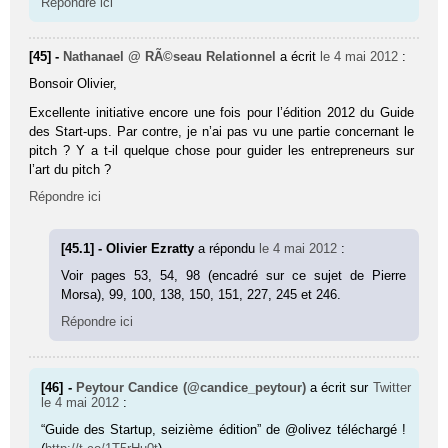
Répondre ici
[45] -
Nathanael @ RÃ©seau Relationnel
a écrit
le 4 mai 2012
:
Bonsoir Oli­vier,
Excellente initiative encore une fois pour l’édition 2012 du Guide
des Start-ups. Par contre, je n’ai pas vu une partie concernant le
pitch ? Y a t-il quelque chose pour guider les entrepreneurs sur
l’art du pitch ?
Répondre ici
[45.1] - Olivier Ezratty
a répondu
le 4 mai 2012
:
Voir pages 53, 54, 98 (enca­dré sur ce sujet de Pierre
Morsa), 99, 100, 138, 150, 151, 227, 245 et 246.
Répondre ici
[46] -
Peytour Candice (@candice_peytour)
a écrit sur
Twitter
le 4 mai 2012
:
“Guide des Startup, seizième édition” de @olivez téléchargé !