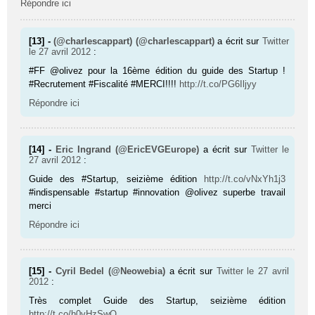
Répondre ici
[13] -
(@charlescappart) (@charlescappart)
a écrit sur
Twitter
le 27 avril 2012
:
#FF @olivez pour la 16ème édition du guide des Startup !
#Recrutement #Fiscalité #MERCI!!!!
http://t.co/PG6Iljyy
Répondre ici
[14] -
Eric Ingrand (@EricEVGEurope)
a écrit sur
Twitter
le
27 avril 2012
:
Guide des #Startup, seizième édition
http://t.co/vNxYh1j3
#indispensable #startup #innovation @olivez superbe travail
merci
Répondre ici
[15] -
Cyril Bedel (@Neowebia)
a écrit sur
Twitter
le 27 avril
2012
:
Très complet Guide des Startup, seizième édition
http://t.co/h0vHzSwQ