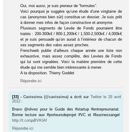
Oui, moi aussi, je suis preneur de “formules”.
Voici pourquoi je suggère qu’une étude d’une vingtaine de
cas (anonymes bien sûr) constitue un dossier. Je suis prêt
à donner mes infos de façon constructive et anonyme.
Plusieurs segments de Levée de Fonds pourraient être
traités : 200-300k€ / 800-1,200k€ / 1,500-2,500k€ / 4,000k€
et je suis persuadé qu’on aurait à l’intérieur de chacun de
ses segments des valos assez proches.
Frenchweb publie d’ailleurs chaque année une liste non
exhaustive, mais assez complête, des Levées de Fonds
qui lui sont signalées. Voici la matière première de cette
étude qui me semble bien intéressante à mener.
A ta disposition. Thierry Goddet
Répondre ici
[33] -
Cavissima (@cavissima)
a écrit sur
Twitter
le 29 avril
2012
:
Bravo @olivez pour le Guide des #star­tup #entrepreunariat.
Bonne lecture aux #porteursdeprojet #VC et #businessangel
http://t.co/qaBVKIAf
Répondre ici