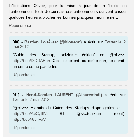
Félicitations Olivier, pour la mise à jour de ta “bible” de
l’entrepreneur Tech. Je connais des entrepreneurs qui vont passer
quelques heures à piocher les bonnes pratiques, moi même…
Répondre ici
[40] -
Bastien LouÃ«rat (@blouerat)
a écrit sur
Twitter
le 2
mai 2012
:
“Guide des Startup, seizième édition” de @olivez
http://t.co/DlDDAEen
. C’est excellent, ça coûte rien, ce serait
un crime de ne pas le lire.
Répondre ici
[41] -
Henri-Damien LAURENT (@laurenthdl)
a écrit sur
Twitter
le 2 mai 2012
:
“@olivez Extraits du Guide des Startups dispo gratos ici :
http://t.co/ApCy8fVi
RT @skatchikian: (cont)
http://t.co/r6LflFxV
Répondre ici