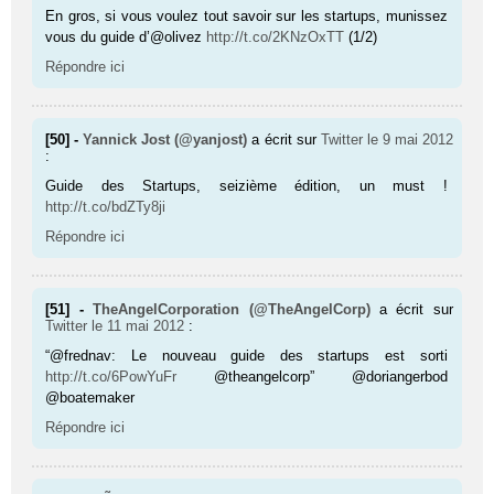
En gros, si vous voulez tout savoir sur les startups, munissez
vous du guide d’@olivez
http://t.co/2KNzOxTT
(1/2)
Répondre ici
[50] -
Yannick Jost (@yanjost)
a écrit sur
Twitter
le 9 mai 2012
:
Guide des Startups, seizième édition, un must !
http://t.co/bdZTy8ji
Répondre ici
[51] -
TheAngelCorporation (@TheAngelCorp)
a écrit sur
Twitter
le 11 mai 2012
:
“@frednav: Le nouveau guide des startups est sorti
http://t.co/6PowYuFr
@theangelcorp” @doriangerbod
@boatemaker
Répondre ici