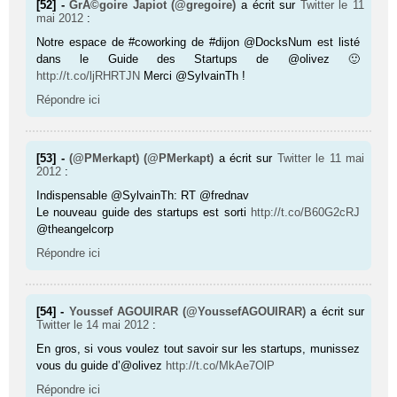
[52] -
GrÃ©goire Japiot (@gregoire)
a écrit sur
Twitter
le 11
mai 2012
:
Notre espace de #coworking de #dijon @DocksNum est listé
dans le Guide des Startups de @olivez 🙂
http://t.co/ljRHRTJN
Merci @SylvainTh !
Répondre ici
[53] -
(@PMerkapt) (@PMerkapt)
a écrit sur
Twitter
le 11 mai
2012
:
Indispensable @SylvainTh: RT @frednav
Le nouveau guide des startups est sorti
http://t.co/B60G2cRJ
@theangelcorp
Répondre ici
[54] -
Youssef AGOUIRAR (@YoussefAGOUIRAR)
a écrit sur
Twitter
le 14 mai 2012
:
En gros, si vous voulez tout savoir sur les startups, munissez
vous du guide d’@olivez
http://t.co/MkAe7OlP
Répondre ici