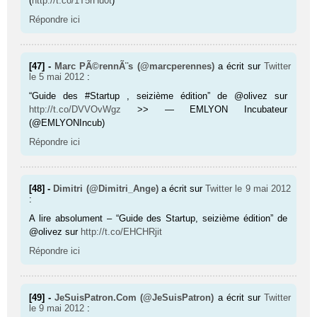
(
http://t.co/1T5rHu0t
)
Répondre ici
[47] -
Marc PÃ©rennÃ¨s (@marcperennes)
a écrit sur
Twitter
le 5 mai 2012
:
“Guide des #Startup , seizième édition” de @olivez sur
http://t.co/DVVOvWgz
>> — EMLYON Incubateur
(@EMLYONIncub)
Répondre ici
[48] -
Dimitri (@Dimitri_Ange)
a écrit sur
Twitter
le 9 mai 2012
:
A lire absolument – “Guide des Startup, seizième édition” de
@olivez sur
http://t.co/EHCHRjit
Répondre ici
[49] -
JeSuisPatron.Com (@JeSuisPatron)
a écrit sur
Twitter
le 9 mai 2012
: