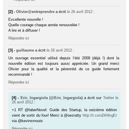
[2] -
Olivier@entreprendre
a écrit
le 26 avril 2012
:
Excellente nouvelle !
Quelle courage chaque année renouvelée !
A lire et à diffuser !
Répondre ici
[3] -
guillaume
a écrit
le 26 avril 2012
:
Un ouvrage essentiel utilisé depuis l’été 2009 (déjà !) dont la
nouvelle édition est toujours aussi appréciée. Un grand merci
Olivier pour la qualité et la pérennité de ce guide fortement
recommandé !
Répondre ici
[4] -
Eric_Ingargiola (@Eric_Ingargiola)
a écrit sur
Twitter
le
26 avril 2012
:
+1 RT @faberNovel: Guide des Startup, la seizième édition
vient de sortir du four! Merci à @oezratty
http://t.co/uDA9vgEr
via @kevinsmouts
Répondre ici