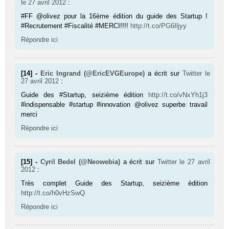
le 27 avril 2012
:
#FF @olivez pour la 16ème édition du guide des Startup !
#Recrutement #Fiscalité #MERCI!!!!
http://t.co/PG6Iljyy
Répondre ici
[14] -
Eric Ingrand (@EricEVGEurope)
a écrit sur
Twitter
le
27 avril 2012
:
Guide des #Startup, seizième édition
http://t.co/vNxYh1j3
#indispensable #startup #innovation @olivez superbe travail
merci
Répondre ici
[15] -
Cyril Bedel (@Neowebia)
a écrit sur
Twitter
le 27 avril
2012
:
Très complet Guide des Startup, seizième édition
http://t.co/h0vHzSwQ
Répondre ici