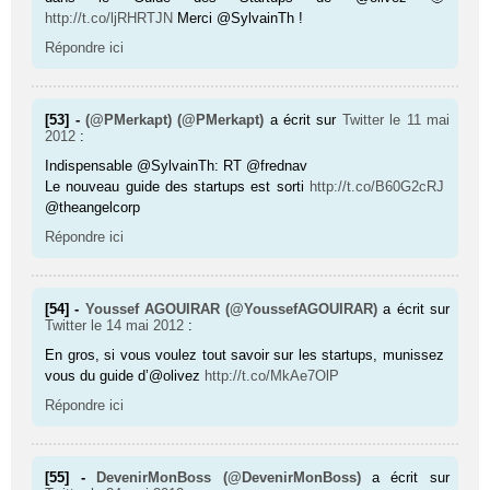
http://t.co/ljRHRTJN
Merci @SylvainTh !
Répondre ici
[53] -
(@PMerkapt) (@PMerkapt)
a écrit sur
Twitter
le 11 mai
2012
:
Indispensable @SylvainTh: RT @frednav
Le nouveau guide des startups est sorti
http://t.co/B60G2cRJ
@theangelcorp
Répondre ici
[54] -
Youssef AGOUIRAR (@YoussefAGOUIRAR)
a écrit sur
Twitter
le 14 mai 2012
:
En gros, si vous voulez tout savoir sur les startups, munissez
vous du guide d’@olivez
http://t.co/MkAe7OlP
Répondre ici
[55] -
DevenirMonBoss (@DevenirMonBoss)
a écrit sur