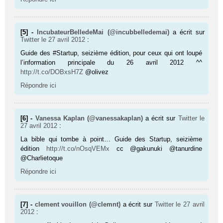
[5] -
IncubateurBelledeMai (@incubbelledemai)
a écrit sur
Twitter
le 27 avril 2012
:
Guide des #Startup, seizième édition, pour ceux qui ont loupé
l’information principale du 26 avril 2012 ^^
http://t.co/DOBxsH7Z
@olivez
Répondre ici
[6] -
Vanessa Kaplan (@vanessakaplan)
a écrit sur
Twitter
le
27 avril 2012
:
La bible qui tombe à point… Guide des Startup, seizième
édition
http://t.co/nOsqVEMx
cc @gakunuki @tanurdine
@Charlietoque
Répondre ici
[7] -
clement vouillon (@clemnt)
a écrit sur
Twitter
le 27 avril
2012
: