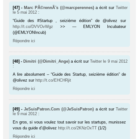
[47] -
Marc PÃ©rennÃ¨s (@marcperennes)
a écrit sur
Twitter
le 5 mai 2012
:
“Guide des #Startup , seizième édition” de @olivez sur
http://t.co/DVVOvWgz
>> — EMLYON Incubateur
(@EMLYONIncub)
Répondre ici
[48] -
Dimitri (@Dimitri_Ange)
a écrit sur
Twitter
le 9 mai 2012
:
A lire absolument – “Guide des Startup, seizième édition” de
@olivez sur
http://t.co/EHCHRjit
Répondre ici
[49] -
JeSuisPatron.Com (@JeSuisPatron)
a écrit sur
Twitter
le 9 mai 2012
:
En gros, si vous voulez tout savoir sur les startups, munissez
vous du guide d’@olivez
http://t.co/2KNzOxTT
(1/2)
Répondre ici