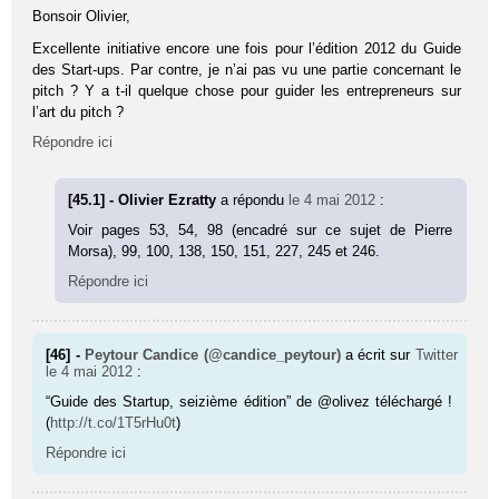
Bonsoir Oli­vier,
Excellente initiative encore une fois pour l’édition 2012 du Guide
des Start-ups. Par contre, je n’ai pas vu une partie concernant le
pitch ? Y a t-il quelque chose pour guider les entrepreneurs sur
l’art du pitch ?
Répondre ici
[45.1] - Olivier Ezratty
a répondu
le 4 mai 2012
:
Voir pages 53, 54, 98 (enca­dré sur ce sujet de Pierre
Morsa), 99, 100, 138, 150, 151, 227, 245 et 246.
Répondre ici
[46] -
Peytour Candice (@candice_peytour)
a écrit sur
Twitter
le 4 mai 2012
:
“Guide des Startup, seizième édition” de @olivez téléchargé !
(
http://t.co/1T5rHu0t
)
Répondre ici