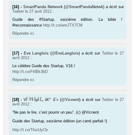
[16] -
SmartPanda Network (@SmartPandaNetwk)
a écrit sur
Twitter
le 27 avril 2012
:
Guide des #Startup, seizième édition. La bible !
#reconnaissance
http://t.co/wmJTX7CM
Répondre ici
[17] -
Eve Langlois (@EveLanglois)
a écrit sur
Twitter
le 27
avril 2012
:
Le célèbre Guide des Startup, V16 !
http://t.co/Fl4Bk3bD
Répondre ici
[18] -
VÎ¯Ï²Î·ÎµÎ·Ï„ â€“ âˆ« (@Vicnent)
a écrit sur
Twitter
le 27
avril 2012
:
“Ne pas le lire, c’est pourrir un peu”. (c) @Vicnent.
Guide des Startup, seizième édition (un carré parfait !)
http://t.co/TkizUyCb