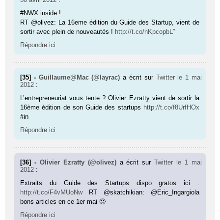
#NWX inside !
RT @olivez: La 16eme édition du Guide des Startup, vient de
sortir avec plein de nouveautés !
http://t.co/nKpcopbL”
Répondre ici
[35] -
Guillaume@Mac (@layrac)
a écrit sur
Twitter
le 1 mai
2012
:
L’entrepreneuriat vous tente ? Olivier Ezratty vient de sortir la
16ème édition de son Guide des startups
http://t.co/f8UrfHOx
#in
Répondre ici
[36] -
Olivier Ezratty (@olivez)
a écrit sur
Twitter
le 1 mai
2012
:
Extraits du Guide des Startups dispo gratos ici :
http://t.co/F4vMUoNw
RT @skatchikian: @Eric_Ingargiola
bons articles en ce 1er mai 🙂
Répondre ici