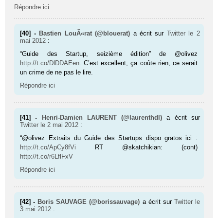
Répondre ici
[40] -
Bastien LouÃ«rat (@blouerat)
a écrit sur
Twitter
le 2
mai 2012
:
“Guide des Startup, seizième édition” de @olivez
http://t.co/DlDDAEen
. C’est excellent, ça coûte rien, ce serait
un crime de ne pas le lire.
Répondre ici
[41] -
Henri-Damien LAURENT (@laurenthdl)
a écrit sur
Twitter
le 2 mai 2012
:
“@olivez Extraits du Guide des Startups dispo gratos ici :
http://t.co/ApCy8fVi
RT @skatchikian: (cont)
http://t.co/r6LflFxV
Répondre ici
[42] -
Boris SAUVAGE (@borissauvage)
a écrit sur
Twitter
le
3 mai 2012
: