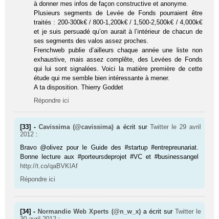
à donner mes infos de façon constructive et anonyme.
Plusieurs segments de Levée de Fonds pourraient être
traités : 200-300k€ / 800-1,200k€ / 1,500-2,500k€ / 4,000k€
et je suis persuadé qu’on aurait à l’intérieur de chacun de
ses segments des valos assez proches.
Frenchweb publie d’ailleurs chaque année une liste non
exhaustive, mais assez complête, des Levées de Fonds
qui lui sont signalées. Voici la matière première de cette
étude qui me semble bien intéressante à mener.
A ta disposition. Thierry Goddet
Répondre ici
[33] -
Cavissima (@cavissima)
a écrit sur
Twitter
le 29 avril
2012
:
Bravo @olivez pour le Guide des #star­tup #entrepreunariat.
Bonne lecture aux #porteursdeprojet #VC et #businessangel
http://t.co/qaBVKIAf
Répondre ici
[34] -
Normandie Web Xperts (@n_w_x)
a écrit sur
Twitter
le
30 avril 2012
: