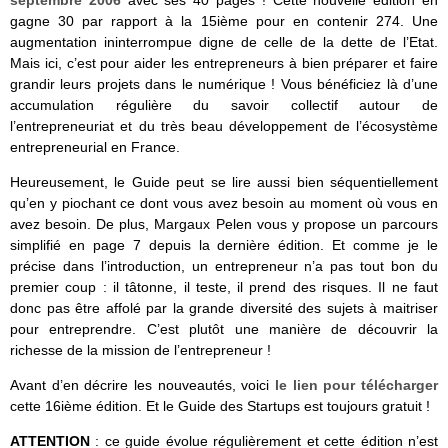
septembre 2006
avec ses 40 pages ! Cette nouvelle édition en
gagne 30 par rapport à la 15ième pour en contenir 274. Une
augmentation ininterrompue digne de celle de la dette de l’Etat.
Mais ici, c’est pour aider les entrepreneurs à bien préparer et faire
grandir leurs projets dans le numérique ! Vous bénéficiez là d’une
accumulation régulière du savoir collectif autour de
l’entrepreneuriat et du très beau développement de l’écosystème
entrepreneurial en France.
Heureusement, le Guide peut se lire aussi bien séquentiellement
qu’en y piochant ce dont vous avez besoin au moment où vous en
avez besoin. De plus, Margaux Pelen vous y propose un parcours
simplifié en page 7 depuis la dernière édition. Et comme je le
précise dans l’introduction, un entrepreneur n’a pas tout bon du
premier coup : il tâtonne, il teste, il prend des risques. Il ne faut
donc pas être affolé par la grande diversité des sujets à maitriser
pour entreprendre. C’est plutôt une manière de découvrir la
richesse de la mission de l’entrepreneur !
Avant d’en décrire les nouveautés, voici
le lien pour télécharger
cette 16ième édition. Et le Guide des Startups est toujours gratuit !
ATTENTION
: ce guide évolue régulièrement et cette édition n’est