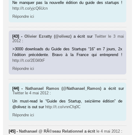
Ne manquer pas la nouvelle édition du guide des startups !
http://t.co/yjcQ6Ucn
Répondre ici
[43] -
Olivier Ezratty (@olivez)
a écrit sur
Twitter
le 3 mai
2012
:
>3000 downloads du Guide des Startups “16” en 7 jours, 2x
l’édition précédente. Bravo à la France qui entreprend !
http://t.co/2E0il0tF
Répondre ici
[44] -
Nathanael Ramos (@Nathanael_Ramos)
a écrit sur
Twitter
le 4 mai 2012
:
Un must-read le “Guide des Startup, seizième édition” de
@olivez is out sur
http://t.co/vnnCfq0C
Répondre ici
[45] -
Nathanael @ RÃ©seau Relationnel
a écrit
le 4 mai 2012
: