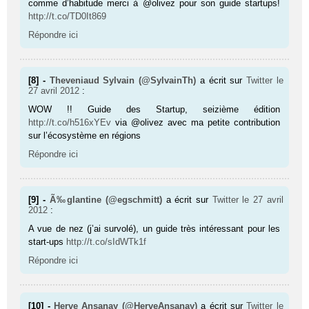
comme d’habitude merci à @olivez pour son guide startups!
http://t.co/TD0It869
Répondre ici
[8] -
Theveniaud Sylvain (@SylvainTh)
a écrit sur
Twitter
le
27 avril 2012
:
WOW !! Guide des Startup, seizième édition
http://t.co/h516xYEv
via @olivez avec ma petite contribution
sur l’écosystème en régions
Répondre ici
[9] -
Ã‰glantine (@egschmitt)
a écrit sur
Twitter
le 27 avril
2012
:
A vue de nez (j’ai survolé), un guide très intéressant pour les
start-ups
http://t.co/sIdWTk1f
Répondre ici
[10] -
Herve Ansanay (@HerveAnsanay)
a écrit sur
Twitter
le