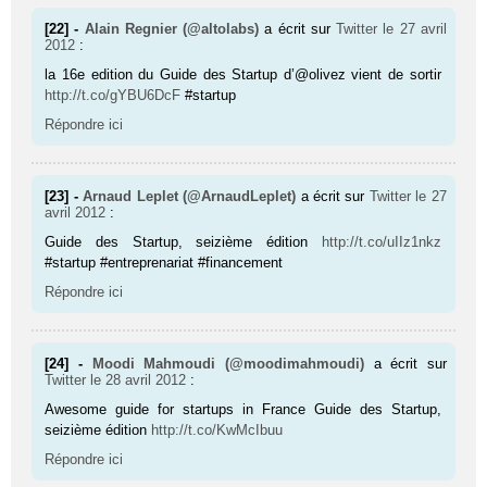
[22] -
Alain Regnier (@altolabs)
a écrit sur
Twitter
le 27 avril
2012
:
la 16e edition du Guide des Startup d’@olivez vient de sortir
http://t.co/gYBU6DcF
#startup
Répondre ici
[23] -
Arnaud Leplet (@ArnaudLeplet)
a écrit sur
Twitter
le 27
avril 2012
:
Guide des Startup, seizième édition
http://t.co/uIIz1nkz
#startup #entreprenariat #financement
Répondre ici
[24] -
Moodi Mahmoudi (@moodimahmoudi)
a écrit sur
Twitter
le 28 avril 2012
:
Awesome guide for startups in France Guide des Startup,
seizième édition
http://t.co/KwMcIbuu
Répondre ici