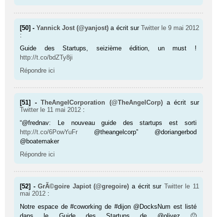
[50] -
Yannick Jost (@yanjost)
a écrit sur
Twitter
le 9 mai 2012
:
Guide des Startups, seizième édition, un must !
http://t.co/bdZTy8ji
Répondre ici
[51] -
TheAngelCorporation (@TheAngelCorp)
a écrit sur
Twitter
le 11 mai 2012
:
“@frednav: Le nouveau guide des startups est sorti
http://t.co/6PowYuFr
@theangelcorp” @doriangerbod
@boatemaker
Répondre ici
[52] -
GrÃ©goire Japiot (@gregoire)
a écrit sur
Twitter
le 11
mai 2012
:
Notre espace de #coworking de #dijon @DocksNum est listé
dans le Guide des Startups de @olivez 🙂