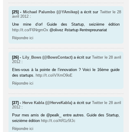
[25] -
Michael Palumbo (@YAmikep)
a écrit sur
Twitter
le 28
avril 2012
:
Une mine d’or! Guide des Startup, seizième édition
http://t.co/F6NrgmOx
@olivez #startup #entrepreunariat
Répondre ici
[26] -
Lily_Bows (@BowsContact)
a écrit sur
Twitter
le 28 avril
2012
:
Etes-vous à la pointe de l’innovation ? Voici le 16ème guide
des startups.
http://t.co/iVXmO9oE
Répondre ici
[27] -
Herve Kabla (@HerveKabla)
a écrit sur
Twitter
le 28 avril
2012
:
Pour mes amis de @pealk_ entre autres. Guide des Startup,
seizième édition
http://t.co/AR1z5fJc
Répondre ici