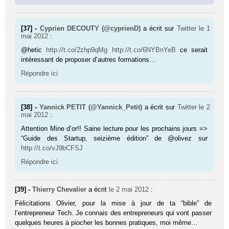
[37] -
Cyprien DECOUTY (@cyprienD)
a écrit sur
Twitter
le 1
mai 2012
:
@hetic
http://t.co/2zhp9qMg
http://t.co/6NYBnYeB
ce serait
intéressant de proposer d’autres formations…
Répondre ici
[38] -
Yannick PETIT (@Yannick_Petit)
a écrit sur
Twitter
le 2
mai 2012
:
Attention Mine d’or!! Saine lecture pour les prochains jours =>
“Guide des Startup, seizième édition” de @olivez sur
http://t.co/vJ9bCFSJ
Répondre ici
[39] -
Thierry Chevalier
a écrit
le 2 mai 2012
:
Félicitations Olivier, pour la mise à jour de ta “bible” de
l’entrepreneur Tech. Je connais des entrepreneurs qui vont passer
quelques heures à piocher les bonnes pratiques, moi même…