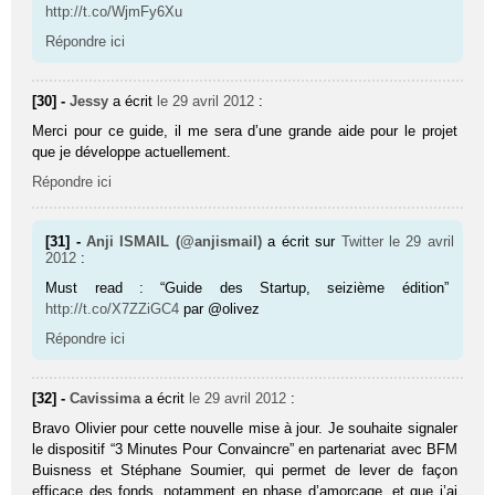
http://t.co/WjmFy6Xu
Répondre ici
[30] -
Jessy
a écrit
le 29 avril 2012
:
Merci pour ce guide, il me sera d’une grande aide pour le projet
que je développe actuellement.
Répondre ici
[31] -
Anji ISMAIL (@anjismail)
a écrit sur
Twitter
le 29 avril
2012
:
Must read : “Guide des Startup, seizième édition”
http://t.co/X7ZZiGC4
par @olivez
Répondre ici
[32] -
Cavissima
a écrit
le 29 avril 2012
:
Bravo Olivier pour cette nouvelle mise à jour. Je souhaite signaler
le dispositif “3 Minutes Pour Convaincre” en partenariat avec BFM
Buisness et Stéphane Soumier, qui permet de lever de façon
efficace des fonds, notamment en phase d’amorçage, et que j’ai