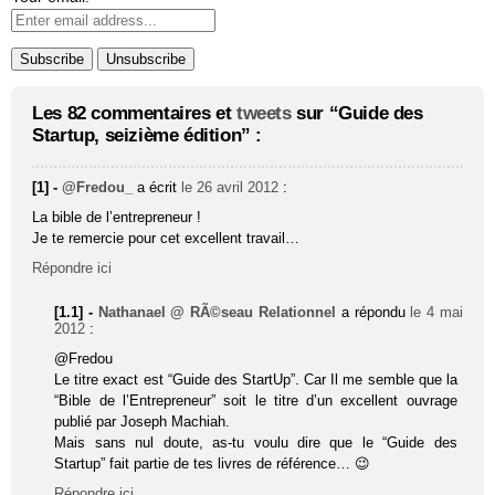
Les 82 commentaires et
tweets
sur “Guide des
Startup, seizième édition” :
[1] -
@Fredou_
a écrit
le 26 avril 2012
:
La bible de l’entrepreneur !
Je te remercie pour cet excellent travail…
Répondre ici
[1.1] -
Nathanael @ RÃ©seau Relationnel
a répondu
le 4 mai
2012
:
@Fredou
Le titre exact est “Guide des StartUp”. Car Il me semble que la
“Bible de l’Entrepreneur” soit le titre d’un excellent ouvrage
publié par Joseph Machiah.
Mais sans nul doute, as-tu voulu dire que le “Guide des
Startup” fait partie de tes livres de référence… 😉
Répondre ici