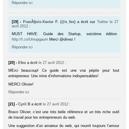
Répondre ici
[19] -
FranÃ§ois-Xavier F. (@e_fex)
a écrit sur
Twitter
le 27
avril 2012
:
MUST HAVE: Guide des Startup, seizième édition
http://t.co/Umupgaum
Merci @olivez !
Répondre ici
[20] -
Efex
a écrit
le 27 avril 2012
:
MErci beaucoup! Ce guide est une vrai pépite pour tout
entrepreneur. Une mine d’informations indispensables!
MERCI Olivier!
Répondre ici
[21] -
Cyril B
a écrit
le 27 avril 2012
:
Bravo Olivier, c’est une très belle référence et un très riche outil
de travail pour les entrepreneurs du web.
Une suggestion d’un amateur du web, qui nourrit toujours l’amour