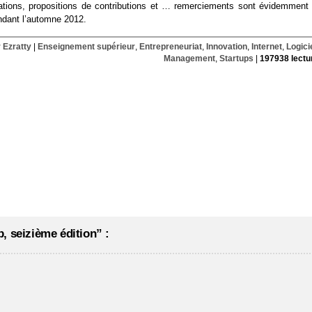
tions, propositions de contributions et … remerciements sont évidemment 
endant l’automne 2012.
r Ezratty
|
Enseignement supérieur
,
Entrepreneuriat
,
Innovation
,
Internet
,
Logici
Management
,
Startups
|
197938 lectu
, seizième édition” :