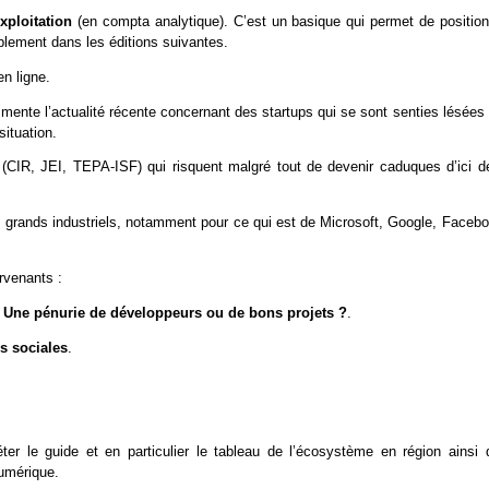
exploitation
(en compta analytique). C’est un basique qui permet de position
ablement dans les éditions suivantes.
n ligne.
mente l’actualité récente concernant des startups qui se sont senties lésées
situation.
(CIR, JEI, TEPA-ISF) qui risquent malgré tout de devenir caduques d’ici d
 grands industriels, notamment pour ce qui est de Microsoft, Google, Facebo
rvenants :
t
Une pénurie de développeurs ou de bons projets ?
.
es sociales
.
r le guide et en particulier le tableau de l’écosystème en région ainsi 
numérique.