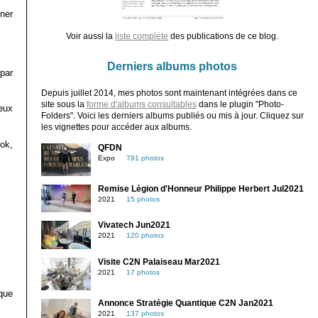
ner
Voir aussi la
liste complète
des publications de ce blog.
Derniers albums photos
 par
Depuis juillet 2014, mes photos sont maintenant intégrées dans ce
site sous la
forme d'albums consultables
dans le plugin "Photo-
eux
Folders". Voici les derniers albums publiés ou mis à jour. Cliquez sur
les vignettes pour accéder aux albums.
ok,
QFDN
Expo
791 photos
Remise Légion d'Honneur Philippe Herbert Jul2021
2021
15 photos
Vivatech Jun2021
2021
120 photos
Visite C2N Palaiseau Mar2021
2021
17 photos
que
Annonce Stratégie Quantique C2N Jan2021
2021
137 photos