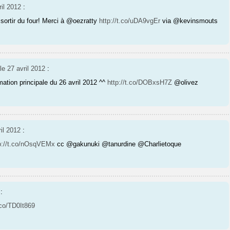
ril 2012
:
sortir du four! Merci à @oezratty
http://t.co/uDA9vgEr
via @kevinsmouts
le 27 avril 2012
:
mation principale du 26 avril 2012 ^^
http://t.co/DOBxsH7Z
@olivez
ril 2012
:
p://t.co/nOsqVEMx
cc @gakunuki @tanurdine @Charlietoque
:
t.co/TD0It869