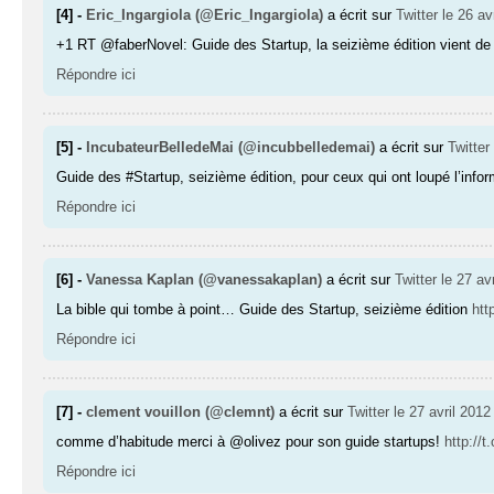
[4] -
Eric_Ingargiola (@Eric_Ingargiola)
a écrit sur
Twitter
le 26 av
+1 RT @faberNovel: Guide des Startup, la seizième édition vient de 
Répondre ici
[5] -
IncubateurBelledeMai (@incubbelledemai)
a écrit sur
Twitter
Guide des #Startup, seizième édition, pour ceux qui ont loupé l’infor
Répondre ici
[6] -
Vanessa Kaplan (@vanessakaplan)
a écrit sur
Twitter
le 27 av
La bible qui tombe à point… Guide des Startup, seizième édition
htt
Répondre ici
[7] -
clement vouillon (@clemnt)
a écrit sur
Twitter
le 27 avril 2012
comme d’habitude merci à @olivez pour son guide startups!
http://
Répondre ici