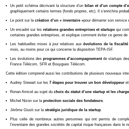
Un petit schéma décrivant la structure d’un
bilan et d’un compte d’
graphiquement certains termes (fonds propres, etc). Il s’enrichira prob
Le point sur la
création d’un « inventaire »
pour démarrer son service e
Un encadré sur les
relations grandes entreprises et startups
qui com
certaines grandes entreprises, et explique comment éviter ce genre de 
Les habituelles mises à jour relatives aux
évolutions de la fiscalité
mois, au moins pour ce qui concerne la disposition TEPA-ISF.
Les évolutions des
programmes d’accompagnement
de startups des
France Télécom, SFR et Bouygues Télécom.
Cette édition comprend aussi les contributions de plusieurs nouveaux inte
Audrey Stewart sur les
7 étapes pour trouver un bon développeur
e
Ronan Amicel au sujet du
choix du statut d’une startup et les charg
Michel Nizon sur la
protection sociale des fondateurs
.
Jérôme Giusti sur la
stratégie juridique de la startup
.
Plus celle de nombreux autres personnes qui ont permis de compléte
l’inventaire des grandes sociétés de capital risque françaises dans le 