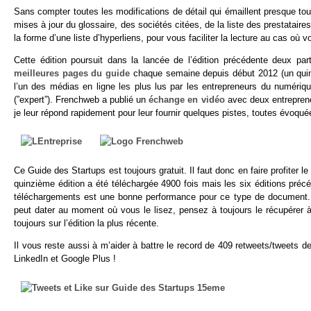
Sans compter toutes les modifications de détail qui émaillent presque t
mises à jour du glossaire, des sociétés citées, de la liste des prestataire
la forme d’une liste d’hyperliens, pour vous faciliter la lecture au cas où
Cette édition poursuit dans la lancée de l’édition précédente deux pa
meilleures pages du guide
chaque semaine depuis début 2012 (un quinza
l’un des médias en ligne les plus lus par les entrepreneurs du numéri
(”expert”). Frenchweb a publié un
échange en vidéo
avec deux entreprene
je leur répond rapidement pour leur fournir quelques pistes, toutes évoqu
Ce Guide des Startups est toujours gratuit. Il faut donc en faire profiter
quinzième édition a été téléchargée 4900 fois mais les six éditions pré
téléchargements est une bonne performance pour ce type de document. A
peut dater au moment où vous le lisez, pensez à toujours le récupérer à 
toujours sur l’édition la plus récente.
Il vous reste aussi à m’aider à battre le record de 409 retweets/tweets 
LinkedIn et Google Plus !