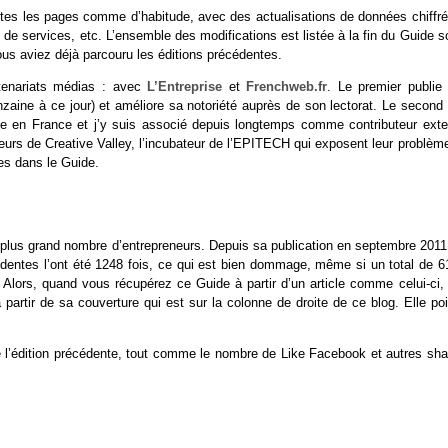
outes les pages comme d’habitude, avec des actualisations de données chiffré
s de services, etc. L’ensemble des modifications est listée à la fin du Guide 
 vous aviez déjà parcouru les éditions précédentes.
rtenariats médias : avec
L’Entreprise
et
Frenchweb.fr
. Le premier publie 
ine à ce jour) et améliore sa notoriété auprès de son lectorat. Le second 
que en France et j’y suis associé depuis longtemps comme contributeur exte
urs de Creative Valley, l’incubateur de l’EPITECH qui exposent leur problème
ées dans le Guide.
 le plus grand nombre d’entrepreneurs. Depuis sa publication en septembre 2011
cédentes l’ont été 1248 fois, ce qui est bien dommage, même si un total de 6
lors, quand vous récupérez ce Guide à partir d’un article comme celui-ci, 
partir de sa couverture qui est sur la colonne de droite de ce blog. Elle poi
de l’édition précédente, tout comme le nombre de Like Facebook et autres sha