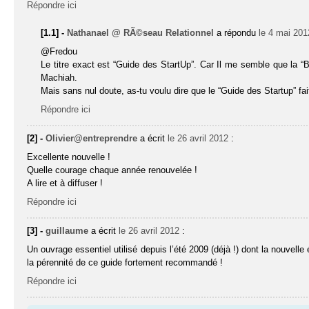
Répondre ici
[1.1] -
Nathanael @ RÃ©seau Relationnel
a répondu
le 4 mai 201
@Fredou
Le titre exact est “Guide des StartUp”. Car Il me semble que la “Bi
Machiah.
Mais sans nul doute, as-tu voulu dire que le “Guide des Startup” fai
Répondre ici
[2] -
Olivier@entreprendre
a écrit
le 26 avril 2012
:
Excellente nouvelle !
Quelle courage chaque année renouvelée !
A lire et à diffuser !
Répondre ici
[3] -
guillaume
a écrit
le 26 avril 2012
:
Un ouvrage essentiel utilisé depuis l’été 2009 (déjà !) dont la nouvelle 
la pérennité de ce guide fortement recommandé !
Répondre ici