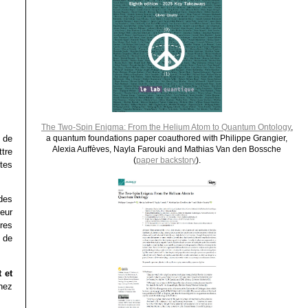
The Two-Spin Enigma: From the Helium Atom to Quantum Ontology
,
e de
a quantum foundations paper coauthored with Philippe Grangier,
Alexia Auffèves, Nayla Farouki and Mathias Van den Bossche
ttre
(
paper backstory
).
tes
 des
leur
res
 de
 et
chez