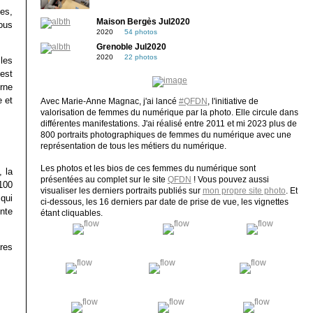
es,
Maison Bergès Jul2020
sous
2020
54 photos
Grenoble Jul2020
2020
22 photos
les
est
rne
 et
Avec Marie-Anne Magnac, j'ai lancé
#QFDN
, l'initiative de
valorisation de femmes du numérique par la photo. Elle circule dans
différentes manifestations. J'ai réalisé entre 2011 et mi 2023 plus de
800 portraits photographiques de femmes du numérique avec une
représentation de tous les métiers du numérique.
Les photos et les bios de ces femmes du numérique sont
, la
présentées au complet sur le site
QFDN
! Vous pouvez aussi
100
visualiser les derniers portraits publiés sur
mon propre site photo
. Et
qui
ci-dessous, les 16 derniers par date de prise de vue, les vignettes
nte
étant cliquables.
res