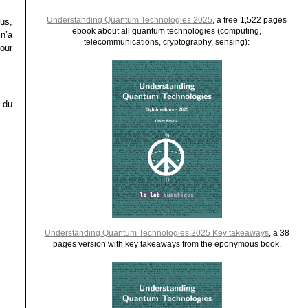
Understanding Quantum Technologies 2025
, a free 1,522 pages
us,
ebook about all quantum technologies (computing,
n’a
telecommunications, cryptography, sensing):
pour
 du
Understanding Quantum Technologies 2025 Key takeaways
, a 38
pages version with key takeaways from the eponymous book.