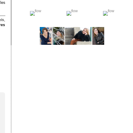
les
els
,
res