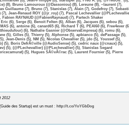
Emmanuel
(8),
Jean-Philippe
(8),
startuper
(8),
Fred A.
(8),
@FredOu_
(8),
ce)
(8),
Bruno Lamouroux (@Dassoniou)
(8),
Lereune
(8),
~laurent
(7),
las Guillaume
(7),
Bruno
(7),
Stanislas
(7),
Alain
(7),
Godefroy
(7),
Sebast
)
(7),
Jean-Renaud ROY (@jr_roy)
(7),
Pascal Lechevallier (@PLechevallie
),
Fabien RAYNAUD (@FabienRaynaud)
(7),
Partech Shaker
,
Eric
(6),
Serge
(6),
Benoit Felten
(6),
Alban
(6),
Jacques
(6),
sebou
(6),
,
MAS
(6),
antoine
(6),
canard65
(6),
Richard T
(6),
PEAI60
(6),
Free4ever
(6
thieudufour)
(6),
Nathalie Gasnier (@ObservaEmpresa)
(6),
romu
(6),
ane
(5),
Gilles
(5),
Thierry
(5),
Alphonse
(5),
apbianco
(5),
dePassage
(5),
5),
Jean-Denis
(5),
NM
(5),
Nicolas Chevallier
(5),
jdo
(5),
Youssef
(5),
b)
(5),
Boris DefrÃ©ville (@AudioSense)
(5),
cedric naux (@cnaux)
(5),
ev)
(5),
(@PLechevallier) (@PLechevallier)
(5),
Stanislas Segard
bricecamurat)
(5),
Hugues SÃ©vÃ©rac
(5),
Laurent Fournier
(5),
Pierre
ût 2012
 (Guide des Startup) est un must :
http://t.co/YoYGbDog