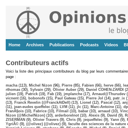
Home
Archives
Publications
Podcasts
Videos
B
Contributeurs actifs
Voici la liste des principaux contributeurs du blog par leurs commentair
page :
macha
(113),
Michel Nizon
(96),
Pierre
(85),
Fabien
(66),
herve
(66),
lea
rthomas
(30),
Sylvain
(29),
Olivier Auber
(29),
Daniel COHEN-ZARDI
(2
julien
(19),
Patrick
(19),
Fab
(19),
jmplanche
(17),
Arnaud@Thurudev (
vicnent
(16),
bobonofx
(15),
Paul Gateau
(15),
Pierre Jol
(14),
patr_ix
(
(13),
Franck Revelin (@FranckAtDell)
(13),
Lionel
(12),
Pascal
(12),
anj
(11),
jean-eudes queffelec
(11),
LVM
(11),
jlc
(11),
Marc-Antoine
(11),
dp
FranÃ§ois
(10),
Fabrice
(10),
Filmail
(10),
babar
(10),
arnaud
(10),
Vinc
Nizon (@MichelNizon)
(10),
arderborelnot
(10),
Alexis
(9),
David
(9),
R
ZISERMAN
(9),
Olivier Travers
(9),
Chris
(9),
jequeffelec
(9),
Yann
(9),
YgriÃ©
(9),
(@olivez) (@olivez)
(9),
faculte des sciences de la nature e