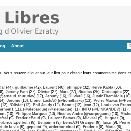
log
About
es. Vous pouvez cliquer sur leur lien pour obtenir leurs commentaires dans ce
far
(44),
guillaume
(42),
Laurent
(40),
philippe
(32),
Herve Kabla
(30),
8),
Jeremy Fain
(27),
Olivier
(27),
Marc
(27),
Nicolas
(25),
Christophe
(22),
@arnaud_thurudev)
(17),
Jeremy
(16),
OlivierJ
(16),
JustinThemiddle
(16)
14),
Jerome
(13),
Lionel LaskÃ© (@lionellaske)
(13),
Pierre Mawas (@Pe
(12),
/Olivier
(12),
Phil Jeudy
(12),
Benoit
(12),
jean
(12),
Louis van Proos
armen1
(11),
(@slebarque) (@slebarque)
(11),
INFO (@LINKANDEV)
(11),
ent
(10),
Philippe Marques
(10),
Nicolas Andre (@corpogame)
(10),
Miche
afael
(9),
FredericBaud
(9),
Laurent Bervas
(9),
Mickael
(9),
Hugues
(9),
Fabrice Epelboin
(9),
Benjamin
(9),
BenoÃ®t Granger
(9),
laozi
(9),
Pierre
t de la vie
(9),
gepettot
(9),
arderbor elnot
(9),
Frederic
(8),
Marie
(8),