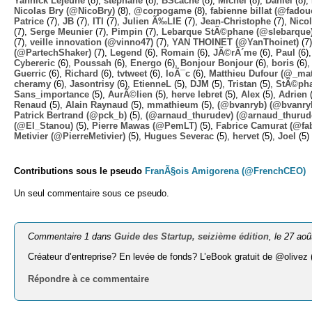
Yannick Lejeune
(8),
stephane
(8),
BScache
(8),
Michel
(8),
Daniel
(8),
Nicolas Bry (@NicoBry)
(8),
@corpogame
(8),
fabienne billat (@fadou
Patrice
(7),
JB
(7),
ITI
(7),
Julien Ã‰LIE
(7),
Jean-Christophe
(7),
Nico
(7),
Serge Meunier
(7),
Pimpin
(7),
Lebarque StÃ©phane (@slebarque
(7),
veille innovation (@vinno47)
(7),
YAN THOINET (@YanThoinet)
(7
(@PartechShaker)
(7),
Legend
(6),
Romain
(6),
JÃ©rÃ´me
(6),
Paul
(6)
Cybereric
(6),
Poussah
(6),
Energo
(6),
Bonjour Bonjour
(6),
boris
(6)
Guerric
(6),
Richard
(6),
tvtweet
(6),
loÃ¯c
(6),
Matthieu Dufour (@_mat
cheramy
(6),
Jasontrisy
(6),
EtienneL
(5),
DJM
(5),
Tristan
(5),
StÃ©ph
Sans_importance
(5),
AurÃ©lien
(5),
herve lebret
(5),
Alex
(5),
Adrien
(
Renaud
(5),
Alain Raynaud
(5),
mmathieum
(5),
(@bvanryb) (@bvanry
Patrick Bertrand (@pck_b)
(5),
(@arnaud_thurudev) (@arnaud_thurud
(@El_Stanou)
(5),
Pierre Mawas (@PemLT)
(5),
Fabrice Camurat (@fa
Metivier (@PierreMetivier)
(5),
Hugues Severac
(5),
hervet
(5),
Joel
(5)
Contributions sous le pseudo
FranÃ§ois Amigorena (@FrenchCEO)
Un seul commentaire sous ce pseudo.
Commentaire 1 dans
Guide des Startup, seizième édition
, le 27 ao
Créateur d’entreprise? En levée de fonds? L’eBook gratuit de @olivez
Répondre à ce commentaire