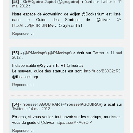
[52] -
GrÃ©goire Japiot (@gregoire)
a écrit sur
Twitter
le 11
mai 2012
:
Notre espace de #coworking de #dijon @DocksNum est listé
dans le Guide des Startups de @olivez 🙂
http://t.co/ljRHRTJN
Merci @SylvainTh !
Répondre ici
[53] -
(@PMerkapt) (@PMerkapt)
a écrit sur
Twitter
le 11 mai
2012
:
Indispensable @SylvainTh: RT @frednav
Le nouveau guide des startups est sorti
http://t.co/B60G2cRJ
@theangelcorp
Répondre ici
[54] -
Youssef AGOUIRAR (@YoussefAGOUIRAR)
a écrit sur
Twitter
le 14 mai 2012
:
En gros, si vous voulez tout savoir sur les startups, munissez
vous du guide d’@olivez
http://t.co/MkAe7OlP
Répondre ici