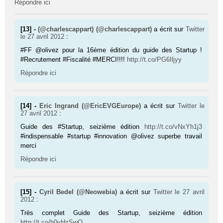
Répondre ici
[13] -
(@charlescappart) (@charlescappart)
a écrit sur
Twitter
le 27 avril 2012
:
#FF @olivez pour la 16ème édition du guide des Startup !
#Recrutement #Fiscalité #MERCI!!!!
http://t.co/PG6Iljyy
Répondre ici
[14] -
Eric Ingrand (@EricEVGEurope)
a écrit sur
Twitter
le
27 avril 2012
:
Guide des #Startup, seizième édition
http://t.co/vNxYh1j3
#indispensable #startup #innovation @olivez superbe travail
merci
Répondre ici
[15] -
Cyril Bedel (@Neowebia)
a écrit sur
Twitter
le 27 avril
2012
:
Très complet Guide des Startup, seizième édition
http://t.co/h0vHzSwQ