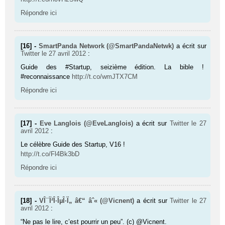
Répondre ici
[16] -
SmartPanda Network (@SmartPandaNetwk)
a écrit sur
Twitter
le 27 avril 2012
:
Guide des #Startup, seizième édition. La bible !
#reconnaissance
http://t.co/wmJTX7CM
Répondre ici
[17] -
Eve Langlois (@EveLanglois)
a écrit sur
Twitter
le 27
avril 2012
:
Le célèbre Guide des Startup, V16 !
http://t.co/Fl4Bk3bD
Répondre ici
[18] -
VÎ¯Ï²Î·ÎµÎ·Ï„ â€“ âˆ« (@Vicnent)
a écrit sur
Twitter
le 27
avril 2012
:
“Ne pas le lire, c’est pourrir un peu”. (c) @Vicnent.