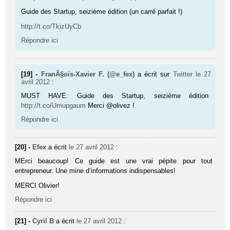
Guide des Startup, seizième édition (un carré parfait !)
http://t.co/TkizUyCb
Répondre ici
[19] -
FranÃ§ois-Xavier F. (@e_fex)
a écrit sur
Twitter
le 27
avril 2012
:
MUST HAVE: Guide des Startup, seizième édition
http://t.co/Umupgaum
Merci @olivez !
Répondre ici
[20] -
Efex
a écrit
le 27 avril 2012
:
MErci beaucoup! Ce guide est une vrai pépite pour tout
entrepreneur. Une mine d’informations indispensables!
MERCI Olivier!
Répondre ici
[21] -
Cyril B
a écrit
le 27 avril 2012
: