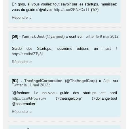
En gros, si vous voulez tout savoir sur les startups, munissez
vous du guide d’@olivez
http://t.co/2KNzOxTT
(1/2)
Répondre ici
[50] -
Yannick Jost (@yanjost)
a écrit sur
Twitter
le 9 mai 2012
:
Guide des Startups, seizième édition, un must !
http://t.co/bdZTy8ji
Répondre ici
[51] -
TheAngelCorporation (@TheAngelCorp)
a écrit sur
Twitter
le 11 mai 2012
:
“@frednav: Le nouveau guide des startups est sorti
http://t.co/6PowYuFr
@theangelcorp” @doriangerbod
@boatemaker
Répondre ici