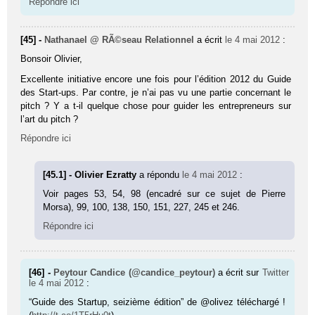
Répondre ici
[45] -
Nathanael @ RÃ©seau Relationnel
a écrit
le 4 mai 2012
:
Bonsoir Oli­vier,
Excellente initiative encore une fois pour l’édition 2012 du Guide
des Start-ups. Par contre, je n’ai pas vu une partie concernant le
pitch ? Y a t-il quelque chose pour guider les entrepreneurs sur
l’art du pitch ?
Répondre ici
[45.1] - Olivier Ezratty
a répondu
le 4 mai 2012
:
Voir pages 53, 54, 98 (enca­dré sur ce sujet de Pierre
Morsa), 99, 100, 138, 150, 151, 227, 245 et 246.
Répondre ici
[46] -
Peytour Candice (@candice_peytour)
a écrit sur
Twitter
le 4 mai 2012
:
“Guide des Startup, seizième édition” de @olivez téléchargé !