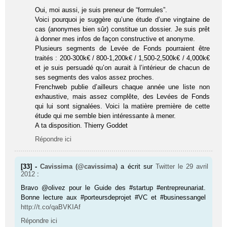
Oui, moi aussi, je suis preneur de “formules”.
Voici pourquoi je suggère qu’une étude d’une vingtaine de
cas (anonymes bien sûr) constitue un dossier. Je suis prêt
à donner mes infos de façon constructive et anonyme.
Plusieurs segments de Levée de Fonds pourraient être
traités : 200-300k€ / 800-1,200k€ / 1,500-2,500k€ / 4,000k€
et je suis persuadé qu’on aurait à l’intérieur de chacun de
ses segments des valos assez proches.
Frenchweb publie d’ailleurs chaque année une liste non
exhaustive, mais assez complête, des Levées de Fonds
qui lui sont signalées. Voici la matière première de cette
étude qui me semble bien intéressante à mener.
A ta disposition. Thierry Goddet
Répondre ici
[33] -
Cavissima (@cavissima)
a écrit sur
Twitter
le 29 avril
2012
:
Bravo @olivez pour le Guide des #star­tup #entrepreunariat.
Bonne lecture aux #porteursdeprojet #VC et #businessangel
http://t.co/qaBVKIAf
Répondre ici