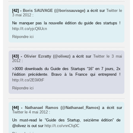
[42] -
Boris SAUVAGE (@borissauvage)
a écrit sur
Twitter
le
3 mai 2012
:
Ne manquer pas la nouvelle édition du guide des startups !
http://t.co/yjcQ6Ucn
Répondre ici
[43] -
Olivier Ezratty (@olivez)
a écrit sur
Twitter
le 3 mai
2012
:
>3000 downloads du Guide des Startups “16” en 7 jours, 2x
l’édition précédente. Bravo à la France qui entreprend !
http://t.co/2E0il0tF
Répondre ici
[44] -
Nathanael Ramos (@Nathanael_Ramos)
a écrit sur
Twitter
le 4 mai 2012
:
Un must-read le “Guide des Startup, seizième édition” de
@olivez is out sur
http://t.co/vnnCfq0C