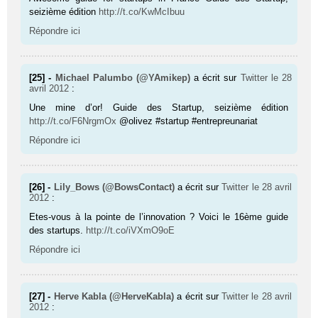
seizième édition
http://t.co/KwMcIbuu
Répondre ici
[25] -
Michael Palumbo (@YAmikep)
a écrit sur
Twitter
le 28
avril 2012
:
Une mine d’or! Guide des Startup, seizième édition
http://t.co/F6NrgmOx
@olivez #startup #entrepreunariat
Répondre ici
[26] -
Lily_Bows (@BowsContact)
a écrit sur
Twitter
le 28 avril
2012
:
Etes-vous à la pointe de l’innovation ? Voici le 16ème guide
des startups.
http://t.co/iVXmO9oE
Répondre ici
[27] -
Herve Kabla (@HerveKabla)
a écrit sur
Twitter
le 28 avril
2012
: