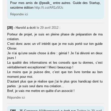
Pour mes amis de @pealk_ entre autres. Guide des Startup,
seizième édition
http://t.co/AR1z5fJc
Répondre ici
[28] -
Harold
a écrit
le 29 avril 2012
:
Porteur de projet, je suis en pleine phase de préparation de ma
création.
C’est donc avec un vif intérêt que je me suis porté sur ton guide
Olivier.
Je n’ai qu’une seule chose à dire : génial ! Je l’ai dévoré en deux
jours !
La qualité des informations et les conseils que tu donnes, c’est
véritablement exceptionnel ! Merci beaucoup !
Le moins que je puisse dire, c’est que ton livre tombe au bon
moment pour moi.
D’autant plus que je réalise que j’ai le plus gros handicap dont tu
parles : je suis seul dans ma création…
Bref, je vais me mettre en quête d’un associé !
Répondre ici
[29] -
JF Carrasco (@jfcarrasco)
a écrit sur
Twitter
le 29 avril