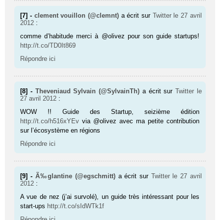
[7] -
clement vouillon (@clemnt)
a écrit sur
Twitter
le 27 avril
2012
:
comme d’habitude merci à @olivez pour son guide startups!
http://t.co/TD0It869
Répondre ici
[8] -
Theveniaud Sylvain (@SylvainTh)
a écrit sur
Twitter
le
27 avril 2012
:
WOW !! Guide des Startup, seizième édition
http://t.co/h516xYEv
via @olivez avec ma petite contribution
sur l’écosystème en régions
Répondre ici
[9] -
Ã‰glantine (@egschmitt)
a écrit sur
Twitter
le 27 avril
2012
:
A vue de nez (j’ai survolé), un guide très intéressant pour les
start-ups
http://t.co/sIdWTk1f
Répondre ici