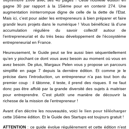
septembre 2006
avec ses 40 pages ! Cette nouvelle édition en
gagne 30 par rapport à la 15ième pour en contenir 274. Une
augmentation ininterrompue digne de celle de la dette de l’Etat.
Mais ici, c’est pour aider les entrepreneurs à bien préparer et faire
grandir leurs projets dans le numérique ! Vous bénéficiez là d’une
accumulation régulière du savoir collectif autour de
l’entrepreneuriat et du très beau développement de l’écosystème
entrepreneurial en France.
Heureusement, le Guide peut se lire aussi bien séquentiellement
qu’en y piochant ce dont vous avez besoin au moment où vous en
avez besoin. De plus, Margaux Pelen vous y propose un parcours
simplifié en page 7 depuis la dernière édition. Et comme je le
précise dans l’introduction, un entrepreneur n’a pas tout bon du
premier coup : il tâtonne, il teste, il prend des risques. Il ne faut
donc pas être affolé par la grande diversité des sujets à maitriser
pour entreprendre. C’est plutôt une manière de découvrir la
richesse de la mission de l’entrepreneur !
Avant d’en décrire les nouveautés, voici
le lien pour télécharger
cette 16ième édition. Et le Guide des Startups est toujours gratuit !
ATTENTION
: ce guide évolue régulièrement et cette édition n’est