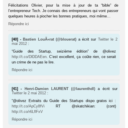
Félicitations Olivier, pour la mise à jour de ta “bible” de
l’entrepreneur Tech. Je connais des entrepreneurs qui vont passer
quelques heures à piocher les bonnes pratiques, moi même…
Répondre ici
[40] -
Bastien LouÃ«rat (@blouerat)
a écrit sur
Twitter
le 2
mai 2012
:
“Guide des Startup, seizième édition” de @olivez
http://t.co/DlDDAEen
. C’est excellent, ça coûte rien, ce serait
un crime de ne pas le lire.
Répondre ici
[41] -
Henri-Damien LAURENT (@laurenthdl)
a écrit sur
Twitter
le 2 mai 2012
:
“@olivez Extraits du Guide des Startups dispo gratos ici :
http://t.co/ApCy8fVi
RT @skatchikian: (cont)
http://t.co/r6LflFxV
Répondre ici