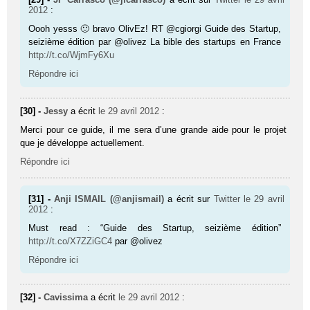
2012
:
Oooh yesss 🙂 bravo OlivEz! RT @cgiorgi Guide des Startup,
seizième édition par @olivez La bible des startups en France
http://t.co/WjmFy6Xu
Répondre ici
[30] -
Jessy
a écrit
le 29 avril 2012
:
Merci pour ce guide, il me sera d’une grande aide pour le projet
que je développe actuellement.
Répondre ici
[31] -
Anji ISMAIL (@anjismail)
a écrit sur
Twitter
le 29 avril
2012
:
Must read : “Guide des Startup, seizième édition”
http://t.co/X7ZZiGC4
par @olivez
Répondre ici
[32] -
Cavissima
a écrit
le 29 avril 2012
: