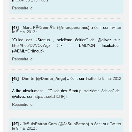
(
http://t.co/1T5rHu0t
)
Répondre ici
[47] -
Marc PÃ©rennÃ¨s (@marcperennes)
a écrit sur
Twitter
le 5 mai 2012
:
“Guide des #Startup , seizième édition” de @olivez sur
http://t.co/DVVOvWgz
>> — EMLYON Incubateur
(@EMLYONIncub)
Répondre ici
[48] -
Dimitri (@Dimitri_Ange)
a écrit sur
Twitter
le 9 mai 2012
:
A lire absolument – “Guide des Startup, seizième édition” de
@olivez sur
http://t.co/EHCHRjit
Répondre ici
[49] -
JeSuisPatron.Com (@JeSuisPatron)
a écrit sur
Twitter
le 9 mai 2012
: