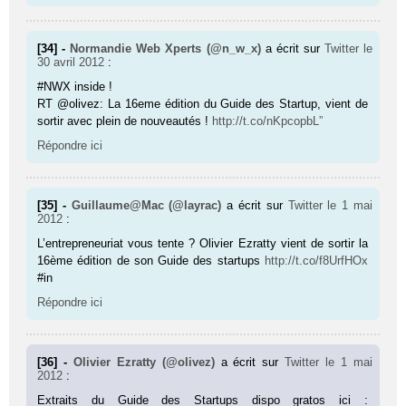
[34] -
Normandie Web Xperts (@n_w_x)
a écrit sur
Twitter
le
30 avril 2012
:
#NWX inside !
RT @olivez: La 16eme édition du Guide des Startup, vient de
sortir avec plein de nouveautés !
http://t.co/nKpcopbL”
Répondre ici
[35] -
Guillaume@Mac (@layrac)
a écrit sur
Twitter
le 1 mai
2012
:
L’entrepreneuriat vous tente ? Olivier Ezratty vient de sortir la
16ème édition de son Guide des startups
http://t.co/f8UrfHOx
#in
Répondre ici
[36] -
Olivier Ezratty (@olivez)
a écrit sur
Twitter
le 1 mai
2012
:
Extraits du Guide des Startups dispo gratos ici :