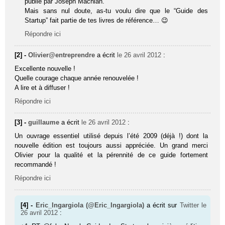
publié par Joseph Machiah.
Mais sans nul doute, as-tu voulu dire que le “Guide des
Startup” fait partie de tes livres de référence… 😉
Répondre ici
[2] -
Olivier@entreprendre
a écrit
le 26 avril 2012
:
Excellente nouvelle !
Quelle courage chaque année renouvelée !
A lire et à diffuser !
Répondre ici
[3] -
guillaume
a écrit
le 26 avril 2012
:
Un ouvrage essentiel utilisé depuis l’été 2009 (déjà !) dont la
nouvelle édition est toujours aussi appréciée. Un grand merci
Olivier pour la qualité et la pérennité de ce guide fortement
recommandé !
Répondre ici
[4] -
Eric_Ingargiola (@Eric_Ingargiola)
a écrit sur
Twitter
le
26 avril 2012
: