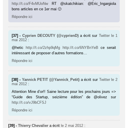
http://t.co/F4vMUoNw
RT @skatchikian: @Eric_Ingargiola
bons articles en ce 1er mai 🙂
Répondre ici
[37] -
Cyprien DECOUTY (@cyprienD)
a écrit sur
Twitter
le 1
mai 2012
:
@hetic
http://t.co/2zhp9qMg
http://t.co/6NYBnYeB
ce serait
intéressant de proposer d’autres formations…
Répondre ici
[38] -
Yannick PETIT (@Yannick_Petit)
a écrit sur
Twitter
le 2
mai 2012
:
Attention Mine d’or!! Saine lecture pour les prochains jours =>
“Guide des Startup, seizième édition” de @olivez sur
http://t.co/vJ9bCFSJ
Répondre ici
[39] -
Thierry Chevalier
a écrit
le 2 mai 2012
: