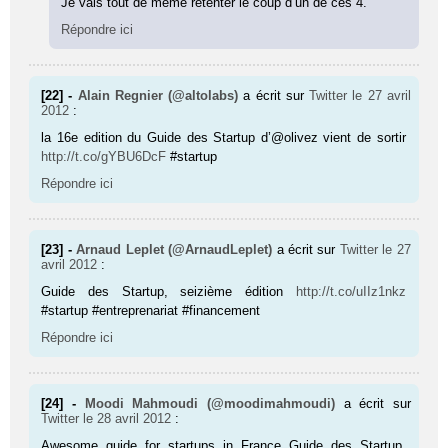
Je vais tout de même retenter le coup d’un de ces 4.
Répondre ici
[22] -
Alain Regnier (@altolabs)
a écrit sur
Twitter
le 27 avril
2012
:
la 16e edition du Guide des Startup d’@olivez vient de sortir
http://t.co/gYBU6DcF
#startup
Répondre ici
[23] -
Arnaud Leplet (@ArnaudLeplet)
a écrit sur
Twitter
le 27
avril 2012
:
Guide des Startup, seizième édition
http://t.co/uIIz1nkz
#startup #entreprenariat #financement
Répondre ici
[24] -
Moodi Mahmoudi (@moodimahmoudi)
a écrit sur
Twitter
le 28 avril 2012
:
Awesome guide for startups in France Guide des Startup,