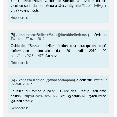
+1 RT @faberNovel: Guide des Startup, la seizième édition
vient de sortir du four! Merci à @oezratty
http://t.co/uDA9vgEr
via @kevinsmouts
Répondre ici
[5] -
IncubateurBelledeMai (@incubbelledemai)
a écrit sur
Twitter
le 27 avril 2012
:
Guide des #Startup, seizième édition, pour ceux qui ont loupé
l’information principale du 26 avril 2012 ^^
http://t.co/DOBxsH7Z
@olivez
Répondre ici
[6] -
Vanessa Kaplan (@vanessakaplan)
a écrit sur
Twitter
le
27 avril 2012
:
La bible qui tombe à point… Guide des Startup, seizième
édition
http://t.co/nOsqVEMx
cc @gakunuki @tanurdine
@Charlietoque
Répondre ici