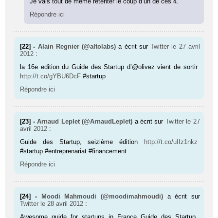
Je vais tout de même retenter le coup d’un de ces 4.
Répondre ici
[22] -
Alain Regnier (@altolabs)
a écrit sur
Twitter
le 27 avril
2012
:
la 16e edition du Guide des Startup d’@olivez vient de sortir
http://t.co/gYBU6DcF
#startup
Répondre ici
[23] -
Arnaud Leplet (@ArnaudLeplet)
a écrit sur
Twitter
le 27
avril 2012
:
Guide des Startup, seizième édition
http://t.co/uIIz1nkz
#startup #entreprenariat #financement
Répondre ici
[24] -
Moodi Mahmoudi (@moodimahmoudi)
a écrit sur
Twitter
le 28 avril 2012
:
Awesome guide for startups in France Guide des Startup,