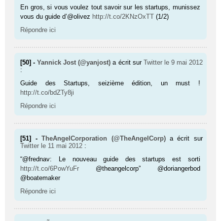
En gros, si vous voulez tout savoir sur les startups, munissez
vous du guide d’@olivez
http://t.co/2KNzOxTT
(1/2)
Répondre ici
[50] -
Yannick Jost (@yanjost)
a écrit sur
Twitter
le 9 mai 2012
:
Guide des Startups, seizième édition, un must !
http://t.co/bdZTy8ji
Répondre ici
[51] -
TheAngelCorporation (@TheAngelCorp)
a écrit sur
Twitter
le 11 mai 2012
:
“@frednav: Le nouveau guide des startups est sorti
http://t.co/6PowYuFr
@theangelcorp” @doriangerbod
@boatemaker
Répondre ici