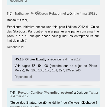
Répondre ici
[45] -
Nathanael @ RÃ©seau Relationnel
a écrit
le 4 mai 2012
:
Bonsoir Oli­vier,
Excellente initiative encore une fois pour l’édition 2012 du Guide
des Start-ups. Par contre, je n’ai pas vu une partie concernant le
pitch ? Y a t-il quelque chose pour guider les entrepreneurs sur
l’art du pitch ?
Répondre ici
[45.1] - Olivier Ezratty
a répondu
le 4 mai 2012
:
Voir pages 53, 54, 98 (enca­dré sur ce sujet de Pierre
Morsa), 99, 100, 138, 150, 151, 227, 245 et 246.
Répondre ici
[46] -
Peytour Candice (@candice_peytour)
a écrit sur
Twitter
le 4 mai 2012
:
“Guide des Startup, seizième édition” de @olivez téléchargé !