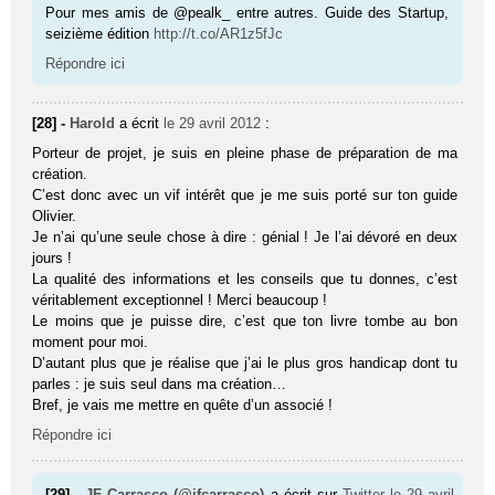
Pour mes amis de @pealk_ entre autres. Guide des Startup,
seizième édition
http://t.co/AR1z5fJc
Répondre ici
[28] -
Harold
a écrit
le 29 avril 2012
:
Porteur de projet, je suis en pleine phase de préparation de ma
création.
C’est donc avec un vif intérêt que je me suis porté sur ton guide
Olivier.
Je n’ai qu’une seule chose à dire : génial ! Je l’ai dévoré en deux
jours !
La qualité des informations et les conseils que tu donnes, c’est
véritablement exceptionnel ! Merci beaucoup !
Le moins que je puisse dire, c’est que ton livre tombe au bon
moment pour moi.
D’autant plus que je réalise que j’ai le plus gros handicap dont tu
parles : je suis seul dans ma création…
Bref, je vais me mettre en quête d’un associé !
Répondre ici
[29] -
JF Carrasco (@jfcarrasco)
a écrit sur
Twitter
le 29 avril