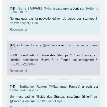
[42] -
Boris SAUVAGE (@borissauvage)
a écrit sur
Twitter
le
3 mai 2012
:
Ne manquer pas la nouvelle édition du guide des startups !
http://t.co/yjcQ6Ucn
Répondre ici
[43] -
Olivier Ezratty (@olivez)
a écrit sur
Twitter
le 3 mai
2012
:
>3000 downloads du Guide des Startups “16” en 7 jours, 2x
l’édition précédente. Bravo à la France qui entreprend !
http://t.co/2E0il0tF
Répondre ici
[44] -
Nathanael Ramos (@Nathanael_Ramos)
a écrit sur
Twitter
le 4 mai 2012
:
Un must-read le “Guide des Startup, seizième édition” de
@olivez is out sur
http://t.co/vnnCfq0C