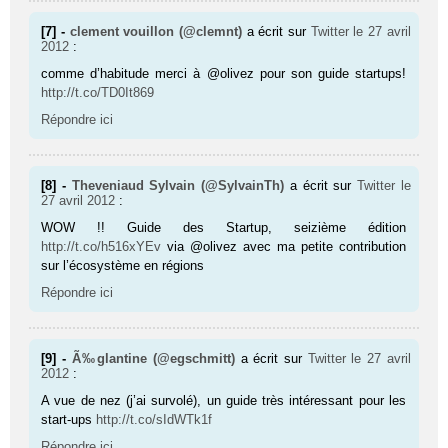
[7] -
clement vouillon (@clemnt)
a écrit sur
Twitter
le 27 avril
2012
:
comme d’habitude merci à @olivez pour son guide startups!
http://t.co/TD0It869
Répondre ici
[8] -
Theveniaud Sylvain (@SylvainTh)
a écrit sur
Twitter
le
27 avril 2012
:
WOW !! Guide des Startup, seizième édition
http://t.co/h516xYEv
via @olivez avec ma petite contribution
sur l’écosystème en régions
Répondre ici
[9] -
Ã‰glantine (@egschmitt)
a écrit sur
Twitter
le 27 avril
2012
:
A vue de nez (j’ai survolé), un guide très intéressant pour les
start-ups
http://t.co/sIdWTk1f
Répondre ici