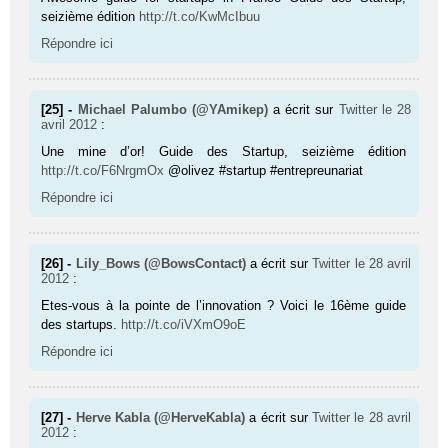
seizième édition
http://t.co/KwMcIbuu
Répondre ici
[25] -
Michael Palumbo (@YAmikep)
a écrit sur
Twitter
le 28
avril 2012
:
Une mine d’or! Guide des Startup, seizième édition
http://t.co/F6NrgmOx
@olivez #startup #entrepreunariat
Répondre ici
[26] -
Lily_Bows (@BowsContact)
a écrit sur
Twitter
le 28 avril
2012
:
Etes-vous à la pointe de l’innovation ? Voici le 16ème guide
des startups.
http://t.co/iVXmO9oE
Répondre ici
[27] -
Herve Kabla (@HerveKabla)
a écrit sur
Twitter
le 28 avril
2012
: