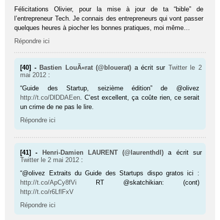
Félicitations Olivier, pour la mise à jour de ta “bible” de
l’entrepreneur Tech. Je connais des entrepreneurs qui vont passer
quelques heures à piocher les bonnes pratiques, moi même…
Répondre ici
[40] -
Bastien LouÃ«rat (@blouerat)
a écrit sur
Twitter
le 2
mai 2012
:
“Guide des Startup, seizième édition” de @olivez
http://t.co/DlDDAEen
. C’est excellent, ça coûte rien, ce serait
un crime de ne pas le lire.
Répondre ici
[41] -
Henri-Damien LAURENT (@laurenthdl)
a écrit sur
Twitter
le 2 mai 2012
:
“@olivez Extraits du Guide des Startups dispo gratos ici :
http://t.co/ApCy8fVi
RT @skatchikian: (cont)
http://t.co/r6LflFxV
Répondre ici