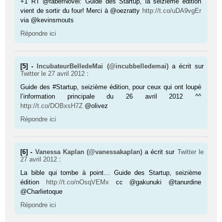
+1 RT @faberNovel: Guide des Startup, la seizième édition
vient de sortir du four! Merci à @oezratty
http://t.co/uDA9vgEr
via @kevinsmouts
Répondre ici
[5] -
IncubateurBelledeMai (@incubbelledemai)
a écrit sur
Twitter
le 27 avril 2012
:
Guide des #Startup, seizième édition, pour ceux qui ont loupé
l’information principale du 26 avril 2012 ^^
http://t.co/DOBxsH7Z
@olivez
Répondre ici
[6] -
Vanessa Kaplan (@vanessakaplan)
a écrit sur
Twitter
le
27 avril 2012
:
La bible qui tombe à point… Guide des Startup, seizième
édition
http://t.co/nOsqVEMx
cc @gakunuki @tanurdine
@Charlietoque
Répondre ici