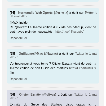
[34] -
Normandie Web Xperts (@n_w_x)
a écrit sur
Twitter
le
30 avril 2012
:
#NWX inside !
RT @olivez: La 16eme édition du Guide des Startup, vient de
sortir avec plein de nouveautés !
http://t.co/nKpcopbL”
Répondre ici
[35] -
Guillaume@Mac (@layrac)
a écrit sur
Twitter
le 1 mai
2012
:
L’entrepreneuriat vous tente ? Olivier Ezratty vient de sortir la
16ème édition de son Guide des startups
http://t.co/f8UrfHOx
#in
Répondre ici
[36] -
Olivier Ezratty (@olivez)
a écrit sur
Twitter
le 1 mai
2012
:
Extraits du Guide des Startups dispo gratos ici :