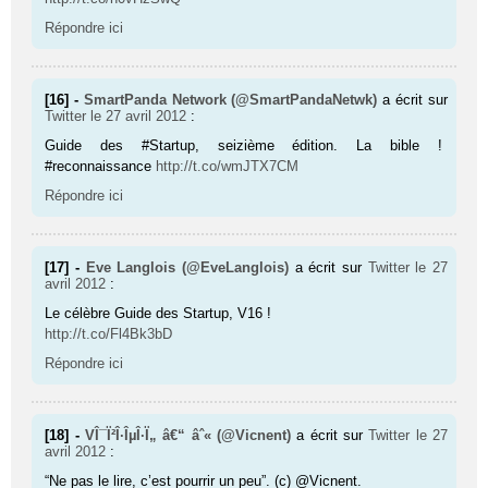
Répondre ici
[16] -
SmartPanda Network (@SmartPandaNetwk)
a écrit sur
Twitter
le 27 avril 2012
:
Guide des #Startup, seizième édition. La bible !
#reconnaissance
http://t.co/wmJTX7CM
Répondre ici
[17] -
Eve Langlois (@EveLanglois)
a écrit sur
Twitter
le 27
avril 2012
:
Le célèbre Guide des Startup, V16 !
http://t.co/Fl4Bk3bD
Répondre ici
[18] -
VÎ¯Ï²Î·ÎµÎ·Ï„ â€“ âˆ« (@Vicnent)
a écrit sur
Twitter
le 27
avril 2012
:
“Ne pas le lire, c’est pourrir un peu”. (c) @Vicnent.