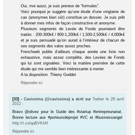
Oui, moi aussi, je suis preneur de “formules”.
Voici pourquoi je suggère qu’une étude d’une vingtaine de
cas (anonymes bien sûr) constitue un dossier. Je suis prêt
à donner mes infos de façon constructive et anonyme.
Plusieurs segments de Levée de Fonds pourraient être
traités : 200-300k€ / 800-1,200k€ / 1,500-2,500k€ / 4,000k€
et je suis persuadé qu’on aurait à l’intérieur de chacun de
ses segments des valos assez proches.
Frenchweb publie d’ailleurs chaque année une liste non
exhaustive, mais assez complête, des Levées de Fonds
qui lui sont signalées. Voici la matière première de cette
étude qui me semble bien intéressante à mener.
A ta disposition. Thierry Goddet
Répondre ici
[33] -
Cavissima (@cavissima)
a écrit sur
Twitter
le 29 avril
2012
:
Bravo @olivez pour le Guide des #star­tup #entrepreunariat.
Bonne lecture aux #porteursdeprojet #VC et #businessangel
http://t.co/qaBVKIAf
Répondre ici