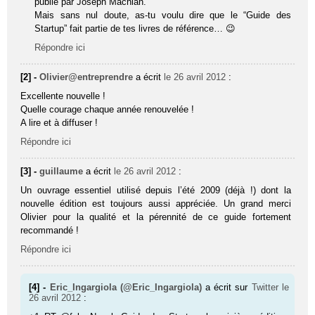
publié par Joseph Machiah.
Mais sans nul doute, as-tu voulu dire que le “Guide des
Startup” fait partie de tes livres de référence… 😉
Répondre ici
[2] -
Olivier@entreprendre
a écrit
le 26 avril 2012
:
Excellente nouvelle !
Quelle courage chaque année renouvelée !
A lire et à diffuser !
Répondre ici
[3] -
guillaume
a écrit
le 26 avril 2012
:
Un ouvrage essentiel utilisé depuis l’été 2009 (déjà !) dont la
nouvelle édition est toujours aussi appréciée. Un grand merci
Olivier pour la qualité et la pérennité de ce guide fortement
recommandé !
Répondre ici
[4] -
Eric_Ingargiola (@Eric_Ingargiola)
a écrit sur
Twitter
le
26 avril 2012
: