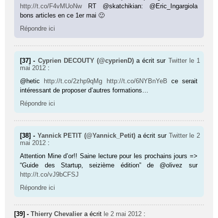
http://t.co/F4vMUoNw
RT @skatchikian: @Eric_Ingargiola
bons articles en ce 1er mai 🙂
Répondre ici
[37] -
Cyprien DECOUTY (@cyprienD)
a écrit sur
Twitter
le 1
mai 2012
:
@hetic
http://t.co/2zhp9qMg
http://t.co/6NYBnYeB
ce serait
intéressant de proposer d’autres formations…
Répondre ici
[38] -
Yannick PETIT (@Yannick_Petit)
a écrit sur
Twitter
le 2
mai 2012
:
Attention Mine d’or!! Saine lecture pour les prochains jours =>
“Guide des Startup, seizième édition” de @olivez sur
http://t.co/vJ9bCFSJ
Répondre ici
[39] -
Thierry Chevalier
a écrit
le 2 mai 2012
: