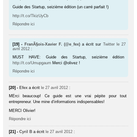
Guide des Startup, seizième édition (un carré parfait !)
http://t.co/TkizUyCb
Répondre ici
[19] -
FranÃ§ois-Xavier F. (@e_fex)
a écrit sur
Twitter
le 27
avril 2012
:
MUST HAVE: Guide des Startup, seizième édition
http://t.co/Umupgaum
Merci @olivez !
Répondre ici
[20] -
Efex
a écrit
le 27 avril 2012
:
MErci beaucoup! Ce guide est une vrai pépite pour tout
entrepreneur. Une mine d’informations indispensables!
MERCI Olivier!
Répondre ici
[21] -
Cyril B
a écrit
le 27 avril 2012
: