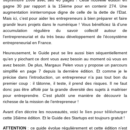
septembre 2006
avec ses 40 pages ! Cette nouvelle édition en
gagne 30 par rapport à la 15ième pour en contenir 274. Une
augmentation ininterrompue digne de celle de la dette de l’Etat.
Mais ici, c’est pour aider les entrepreneurs à bien préparer et faire
grandir leurs projets dans le numérique ! Vous bénéficiez là d’une
accumulation régulière du savoir collectif autour de
l’entrepreneuriat et du très beau développement de l’écosystème
entrepreneurial en France.
Heureusement, le Guide peut se lire aussi bien séquentiellement
qu’en y piochant ce dont vous avez besoin au moment où vous en
avez besoin. De plus, Margaux Pelen vous y propose un parcours
simplifié en page 7 depuis la dernière édition. Et comme je le
précise dans l’introduction, un entrepreneur n’a pas tout bon du
premier coup : il tâtonne, il teste, il prend des risques. Il ne faut
donc pas être affolé par la grande diversité des sujets à maitriser
pour entreprendre. C’est plutôt une manière de découvrir la
richesse de la mission de l’entrepreneur !
Avant d’en décrire les nouveautés, voici
le lien pour télécharger
cette 16ième édition. Et le Guide des Startups est toujours gratuit !
ATTENTION
: ce guide évolue régulièrement et cette édition n’est