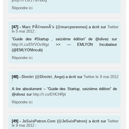
(
http://t.co/1T5rHu0t
)
Répondre ici
[47] -
Marc PÃ©rennÃ¨s (@marcperennes)
a écrit sur
Twitter
le 5 mai 2012
:
“Guide des #Startup , seizième édition” de @olivez sur
http://t.co/DVVOvWgz
>> — EMLYON Incubateur
(@EMLYONIncub)
Répondre ici
[48] -
Dimitri (@Dimitri_Ange)
a écrit sur
Twitter
le 9 mai 2012
:
A lire absolument – “Guide des Startup, seizième édition” de
@olivez sur
http://t.co/EHCHRjit
Répondre ici
[49] -
JeSuisPatron.Com (@JeSuisPatron)
a écrit sur
Twitter
le 9 mai 2012
: