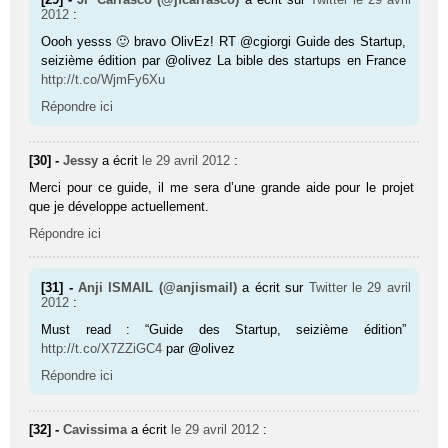
2012
:
Oooh yesss 🙂 bravo OlivEz! RT @cgiorgi Guide des Startup,
seizième édition par @olivez La bible des startups en France
http://t.co/WjmFy6Xu
Répondre ici
[30] -
Jessy
a écrit
le 29 avril 2012
:
Merci pour ce guide, il me sera d’une grande aide pour le projet
que je développe actuellement.
Répondre ici
[31] -
Anji ISMAIL (@anjismail)
a écrit sur
Twitter
le 29 avril
2012
:
Must read : “Guide des Startup, seizième édition”
http://t.co/X7ZZiGC4
par @olivez
Répondre ici
[32] -
Cavissima
a écrit
le 29 avril 2012
: