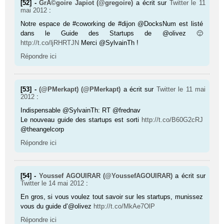
[52] -
GrÃ©goire Japiot (@gregoire)
a écrit sur
Twitter
le 11
mai 2012
:
Notre espace de #coworking de #dijon @DocksNum est listé
dans le Guide des Startups de @olivez 🙂
http://t.co/ljRHRTJN
Merci @SylvainTh !
Répondre ici
[53] -
(@PMerkapt) (@PMerkapt)
a écrit sur
Twitter
le 11 mai
2012
:
Indispensable @SylvainTh: RT @frednav
Le nouveau guide des startups est sorti
http://t.co/B60G2cRJ
@theangelcorp
Répondre ici
[54] -
Youssef AGOUIRAR (@YoussefAGOUIRAR)
a écrit sur
Twitter
le 14 mai 2012
:
En gros, si vous voulez tout savoir sur les startups, munissez
vous du guide d’@olivez
http://t.co/MkAe7OlP
Répondre ici