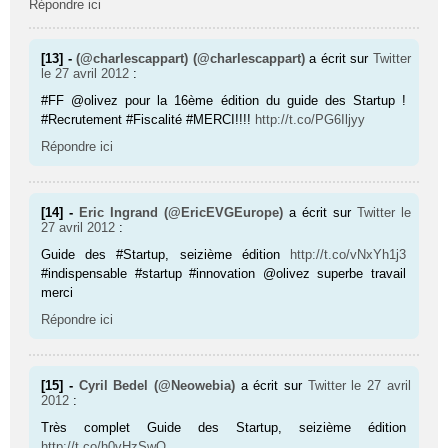
Répondre ici
[13] -
(@charlescappart) (@charlescappart)
a écrit sur
Twitter
le 27 avril 2012
:
#FF @olivez pour la 16ème édition du guide des Startup !
#Recrutement #Fiscalité #MERCI!!!!
http://t.co/PG6Iljyy
Répondre ici
[14] -
Eric Ingrand (@EricEVGEurope)
a écrit sur
Twitter
le
27 avril 2012
:
Guide des #Startup, seizième édition
http://t.co/vNxYh1j3
#indispensable #startup #innovation @olivez superbe travail
merci
Répondre ici
[15] -
Cyril Bedel (@Neowebia)
a écrit sur
Twitter
le 27 avril
2012
:
Très complet Guide des Startup, seizième édition
http://t.co/h0vHzSwQ