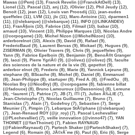
Mawas (@Pem)
(13),
Franck Revelin (@FranckAtDell)
(13),
Lionel
(12),
Pascal
(12),
anj
(12),
/Olivier
(12),
Phil Jeudy
(12),
Benoit
(12),
jean
(12),
Louis van Proosdij
(11),
jean-eudes
queffelec
(11),
LVM
(11),
jlc
(11),
Marc-Antoine
(11),
dparmen1
(11),
(@slebarque) (@slebarque)
(11),
INFO (@LINKANDEV)
(11),
FranÃ§ois
(10),
Fabrice
(10),
Filmail
(10),
babar
(10),
arnaud
(10),
Vincent
(10),
Philippe Marques
(10),
Nicolas Andre
(@corpogame)
(10),
Michel Nizon (@MichelNizon)
(10),
arderborelnot
(10),
Alexis
(9),
David
(9),
Rafael
(9),
FredericBaud
(9),
Laurent Bervas
(9),
Mickael
(9),
Hugues
(9),
ZISERMAN
(9),
Olivier Travers
(9),
Chris
(9),
jequeffelec
(9),
Yann
(9),
Fabrice Epelboin
(9),
Benjamin
(9),
BenoÃ®t Granger
(9),
laozi
(9),
Pierre YgriÃ©
(9),
(@olivez) (@olivez)
(9),
faculte
des sciences de la nature et de la vie
(9),
gepettot
(9),
arderbor elnot
(9),
Frederic
(8),
Marie
(8),
Yannick Lejeune
(8),
stephane
(8),
BScache
(8),
Michel
(8),
Daniel
(8),
Emmanuel
(8),
Jean-Philippe
(8),
startuper
(8),
Fred A.
(8),
@FredOu_
(8),
Nicolas Bry (@NicoBry)
(8),
@corpogame
(8),
fabienne billat
(@fadouce)
(8),
Bruno Lamouroux (@Dassoniou)
(8),
Lereune
(8),
~laurent
(7),
Patrice
(7),
JB
(7),
ITI
(7),
Julien Ã‰LIE
(7),
Jean-Christophe
(7),
Nicolas Guillaume
(7),
Bruno
(7),
Stanislas
(7),
Alain
(7),
Godefroy
(7),
Sebastien
(7),
Serge
Meunier
(7),
Pimpin
(7),
Lebarque StÃ©phane (@slebarque)
(7),
Jean-Renaud ROY (@jr_roy)
(7),
Pascal Lechevallier
(@PLechevallier)
(7),
veille innovation (@vinno47)
(7),
YAN
THOINET (@YanThoinet)
(7),
Fabien RAYNAUD
(@FabienRaynaud)
(7),
Partech Shaker (@PartechShaker)
(7),
Legend
(6),
Romain
(6),
JÃ©rÃ´me
(6),
Paul
(6),
Eric
(6),
Serge