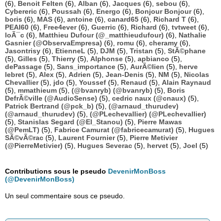
(6),
Benoit Felten
(6),
Alban
(6),
Jacques
(6),
sebou
(6),
Cybereric
(6),
Poussah
(6),
Energo
(6),
Bonjour Bonjour
(6),
boris
(6),
MAS
(6),
antoine
(6),
canard65
(6),
Richard T
(6),
PEAI60
(6),
Free4ever
(6),
Guerric
(6),
Richard
(6),
tvtweet
(6),
loÃ¯c
(6),
Matthieu Dufour (@_matthieudufour)
(6),
Nathalie
Gasnier (@ObservaEmpresa)
(6),
romu
(6),
cheramy
(6),
Jasontrisy
(6),
EtienneL
(5),
DJM
(5),
Tristan
(5),
StÃ©phane
(5),
Gilles
(5),
Thierry
(5),
Alphonse
(5),
apbianco
(5),
dePassage
(5),
Sans_importance
(5),
AurÃ©lien
(5),
herve
lebret
(5),
Alex
(5),
Adrien
(5),
Jean-Denis
(5),
NM
(5),
Nicolas
Chevallier
(5),
jdo
(5),
Youssef
(5),
Renaud
(5),
Alain Raynaud
(5),
mmathieum
(5),
(@bvanryb) (@bvanryb)
(5),
Boris
DefrÃ©ville (@AudioSense)
(5),
cedric naux (@cnaux)
(5),
Patrick Bertrand (@pck_b)
(5),
(@arnaud_thurudev)
(@arnaud_thurudev)
(5),
(@PLechevallier) (@PLechevallier)
(5),
Stanislas Segard (@El_Stanou)
(5),
Pierre Mawas
(@PemLT)
(5),
Fabrice Camurat (@fabricecamurat)
(5),
Hugues
SÃ©vÃ©rac
(5),
Laurent Fournier
(5),
Pierre Metivier
(@PierreMetivier)
(5),
Hugues Severac
(5),
hervet
(5),
Joel
(5)
Contributions sous le pseudo
DevenirMonBoss
(@DevenirMonBoss)
Un seul commentaire sous ce pseudo.