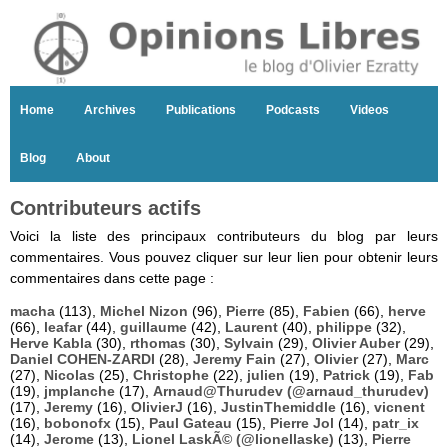
Home
Archives
Publications
Podcasts
Videos
Blog
About
Contributeurs actifs
Voici la liste des principaux contributeurs du blog par leurs
commentaires. Vous pouvez cliquer sur leur lien pour obtenir leurs
commentaires dans cette page :
macha
(113),
Michel Nizon
(96),
Pierre
(85),
Fabien
(66),
herve
(66),
leafar
(44),
guillaume
(42),
Laurent
(40),
philippe
(32),
Herve Kabla
(30),
rthomas
(30),
Sylvain
(29),
Olivier Auber
(29),
Daniel COHEN-ZARDI
(28),
Jeremy Fain
(27),
Olivier
(27),
Marc
(27),
Nicolas
(25),
Christophe
(22),
julien
(19),
Patrick
(19),
Fab
(19),
jmplanche
(17),
Arnaud@Thurudev (@arnaud_thurudev)
(17),
Jeremy
(16),
OlivierJ
(16),
JustinThemiddle
(16),
vicnent
(16),
bobonofx
(15),
Paul Gateau
(15),
Pierre Jol
(14),
patr_ix
(14),
Jerome
(13),
Lionel LaskÃ© (@lionellaske)
(13),
Pierre