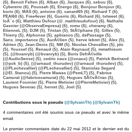
(6),
Benoit Felten
(6),
Alban
(6),
Jacques
(6),
sebou
(6),
Cybereric
(6),
Poussah
(6),
Energo
(6),
Bonjour Bonjour
(6),
boris
(6),
MAS
(6),
antoine
(6),
canard65
(6),
Richard T
(6),
PEAI60
(6),
Free4ever
(6),
Guerric
(6),
Richard
(6),
tvtweet
(6),
loÃ¯c
(6),
Matthieu Dufour (@_matthieudufour)
(6),
Nathalie
Gasnier (@ObservaEmpresa)
(6),
romu
(6),
cheramy
(6),
EtienneL
(5),
DJM
(5),
Tristan
(5),
StÃ©phane
(5),
Gilles
(5),
Thierry
(5),
Alphonse
(5),
apbianco
(5),
dePassage
(5),
Sans_importance
(5),
AurÃ©lien
(5),
herve lebret
(5),
Alex
(5),
Adrien
(5),
Jean-Denis
(5),
NM
(5),
Nicolas Chevallier
(5),
jdo
(5),
Youssef
(5),
Renaud
(5),
Alain Raynaud
(5),
mmathieum
(5),
(@bvanryb) (@bvanryb)
(5),
Boris DefrÃ©ville
(@AudioSense)
(5),
cedric naux (@cnaux)
(5),
Patrick Bertrand
(@pck_b)
(5),
(@arnaud_thurudev) (@arnaud_thurudev)
(5),
(@PLechevallier) (@PLechevallier)
(5),
Stanislas Segard
(@El_Stanou)
(5),
Pierre Mawas (@PemLT)
(5),
Fabrice
Camurat (@fabricecamurat)
(5),
Hugues SÃ©vÃ©rac
(5),
Laurent Fournier
(5),
Pierre Metivier (@PierreMetivier)
(5),
Hugues Severac
(5),
hervet
(5),
Joel
(5)
Contributions sous le pseudo
(@SylvainTh) (@SylvainTh)
4 commentaires ont été soumis sous ce pseudo et avec le même
email.
Le premier commentaire date du 22 mai 2012 et le dernier est du