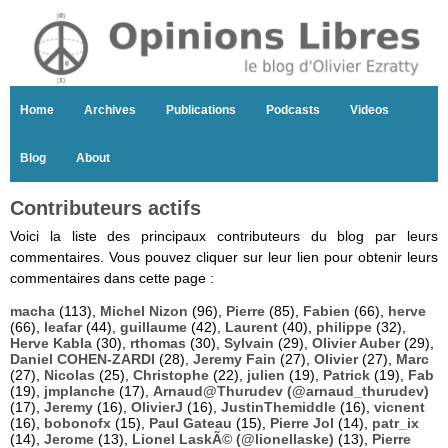
Home
Archives
Publications
Podcasts
Videos
Blog
About
Contributeurs actifs
Voici la liste des principaux contributeurs du blog par leurs
commentaires. Vous pouvez cliquer sur leur lien pour obtenir leurs
commentaires dans cette page :
macha
(113),
Michel Nizon
(96),
Pierre
(85),
Fabien
(66),
herve
(66),
leafar
(44),
guillaume
(42),
Laurent
(40),
philippe
(32),
Herve Kabla
(30),
rthomas
(30),
Sylvain
(29),
Olivier Auber
(29),
Daniel COHEN-ZARDI
(28),
Jeremy Fain
(27),
Olivier
(27),
Marc
(27),
Nicolas
(25),
Christophe
(22),
julien
(19),
Patrick
(19),
Fab
(19),
jmplanche
(17),
Arnaud@Thurudev (@arnaud_thurudev)
(17),
Jeremy
(16),
OlivierJ
(16),
JustinThemiddle
(16),
vicnent
(16),
bobonofx
(15),
Paul Gateau
(15),
Pierre Jol
(14),
patr_ix
(14),
Jerome
(13),
Lionel LaskÃ© (@lionellaske)
(13),
Pierre