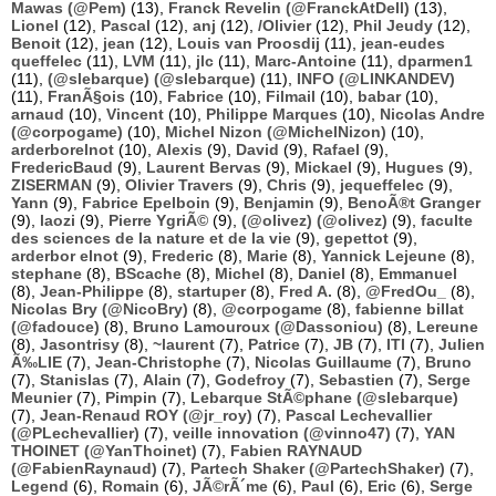
Mawas (@Pem)
(13),
Franck Revelin (@FranckAtDell)
(13),
Lionel
(12),
Pascal
(12),
anj
(12),
/Olivier
(12),
Phil Jeudy
(12),
Benoit
(12),
jean
(12),
Louis van Proosdij
(11),
jean-eudes
queffelec
(11),
LVM
(11),
jlc
(11),
Marc-Antoine
(11),
dparmen1
(11),
(@slebarque) (@slebarque)
(11),
INFO (@LINKANDEV)
(11),
FranÃ§ois
(10),
Fabrice
(10),
Filmail
(10),
babar
(10),
arnaud
(10),
Vincent
(10),
Philippe Marques
(10),
Nicolas Andre
(@corpogame)
(10),
Michel Nizon (@MichelNizon)
(10),
arderborelnot
(10),
Alexis
(9),
David
(9),
Rafael
(9),
FredericBaud
(9),
Laurent Bervas
(9),
Mickael
(9),
Hugues
(9),
ZISERMAN
(9),
Olivier Travers
(9),
Chris
(9),
jequeffelec
(9),
Yann
(9),
Fabrice Epelboin
(9),
Benjamin
(9),
BenoÃ®t Granger
(9),
laozi
(9),
Pierre YgriÃ©
(9),
(@olivez) (@olivez)
(9),
faculte
des sciences de la nature et de la vie
(9),
gepettot
(9),
arderbor elnot
(9),
Frederic
(8),
Marie
(8),
Yannick Lejeune
(8),
stephane
(8),
BScache
(8),
Michel
(8),
Daniel
(8),
Emmanuel
(8),
Jean-Philippe
(8),
startuper
(8),
Fred A.
(8),
@FredOu_
(8),
Nicolas Bry (@NicoBry)
(8),
@corpogame
(8),
fabienne billat
(@fadouce)
(8),
Bruno Lamouroux (@Dassoniou)
(8),
Lereune
(8),
Jasontrisy
(8),
~laurent
(7),
Patrice
(7),
JB
(7),
ITI
(7),
Julien
Ã‰LIE
(7),
Jean-Christophe
(7),
Nicolas Guillaume
(7),
Bruno
(7),
Stanislas
(7),
Alain
(7),
Godefroy
(7),
Sebastien
(7),
Serge
Meunier
(7),
Pimpin
(7),
Lebarque StÃ©phane (@slebarque)
(7),
Jean-Renaud ROY (@jr_roy)
(7),
Pascal Lechevallier
(@PLechevallier)
(7),
veille innovation (@vinno47)
(7),
YAN
THOINET (@YanThoinet)
(7),
Fabien RAYNAUD
(@FabienRaynaud)
(7),
Partech Shaker (@PartechShaker)
(7),
Legend
(6),
Romain
(6),
JÃ©rÃ´me
(6),
Paul
(6),
Eric
(6),
Serge