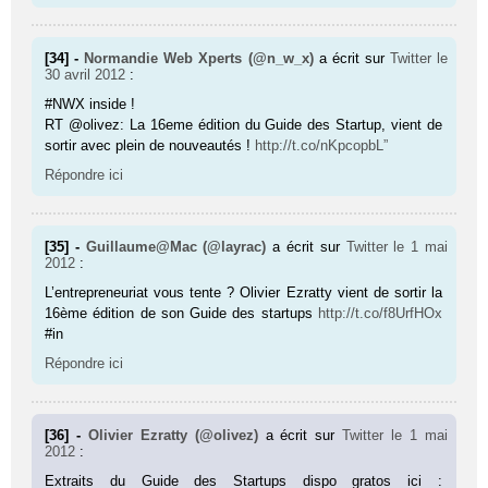
[34] -
Normandie Web Xperts (@n_w_x)
a écrit sur
Twitter
le
30 avril 2012
:
#NWX inside !
RT @olivez: La 16eme édition du Guide des Startup, vient de
sortir avec plein de nouveautés !
http://t.co/nKpcopbL”
Répondre ici
[35] -
Guillaume@Mac (@layrac)
a écrit sur
Twitter
le 1 mai
2012
:
L’entrepreneuriat vous tente ? Olivier Ezratty vient de sortir la
16ème édition de son Guide des startups
http://t.co/f8UrfHOx
#in
Répondre ici
[36] -
Olivier Ezratty (@olivez)
a écrit sur
Twitter
le 1 mai
2012
:
Extraits du Guide des Startups dispo gratos ici :