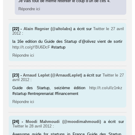
Je vais tout de même retenter le coup d’un de ces 4.
Répondre ici
[22] -
Alain Regnier (@altolabs)
a écrit sur
Twitter
le 27 avril
2012
:
la 16e edition du Guide des Startup d’@olivez vient de sortir
http://t.co/gYBU6DcF
#startup
Répondre ici
[23] -
Arnaud Leplet (@ArnaudLeplet)
a écrit sur
Twitter
le 27
avril 2012
:
Guide des Startup, seizième édition
http://t.co/uIIz1nkz
#startup #entreprenariat #financement
Répondre ici
[24] -
Moodi Mahmoudi (@moodimahmoudi)
a écrit sur
Twitter
le 28 avril 2012
:
Awesome guide for startups in France Guide des Startup,