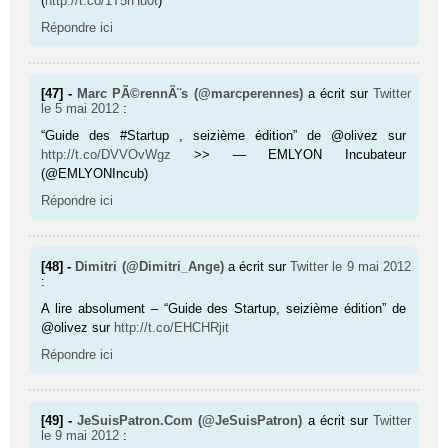
(
http://t.co/1T5rHu0t
)
Répondre ici
[47] -
Marc PÃ©rennÃ¨s (@marcperennes)
a écrit sur
Twitter
le 5 mai 2012
:
“Guide des #Startup , seizième édition” de @olivez sur
http://t.co/DVVOvWgz
>> — EMLYON Incubateur
(@EMLYONIncub)
Répondre ici
[48] -
Dimitri (@Dimitri_Ange)
a écrit sur
Twitter
le 9 mai 2012
:
A lire absolument – “Guide des Startup, seizième édition” de
@olivez sur
http://t.co/EHCHRjit
Répondre ici
[49] -
JeSuisPatron.Com (@JeSuisPatron)
a écrit sur
Twitter
le 9 mai 2012
: