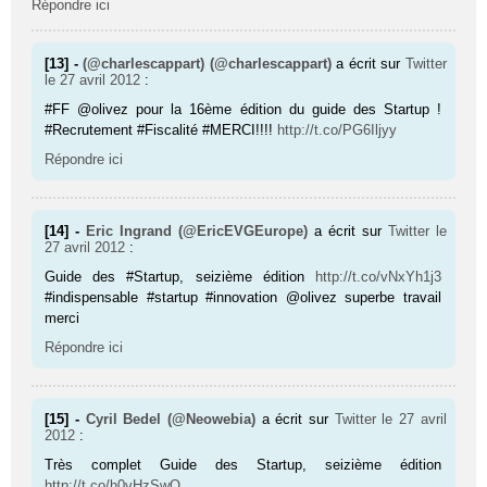
Répondre ici
[13] -
(@charlescappart) (@charlescappart)
a écrit sur
Twitter
le 27 avril 2012
:
#FF @olivez pour la 16ème édition du guide des Startup !
#Recrutement #Fiscalité #MERCI!!!!
http://t.co/PG6Iljyy
Répondre ici
[14] -
Eric Ingrand (@EricEVGEurope)
a écrit sur
Twitter
le
27 avril 2012
:
Guide des #Startup, seizième édition
http://t.co/vNxYh1j3
#indispensable #startup #innovation @olivez superbe travail
merci
Répondre ici
[15] -
Cyril Bedel (@Neowebia)
a écrit sur
Twitter
le 27 avril
2012
:
Très complet Guide des Startup, seizième édition
http://t.co/h0vHzSwQ