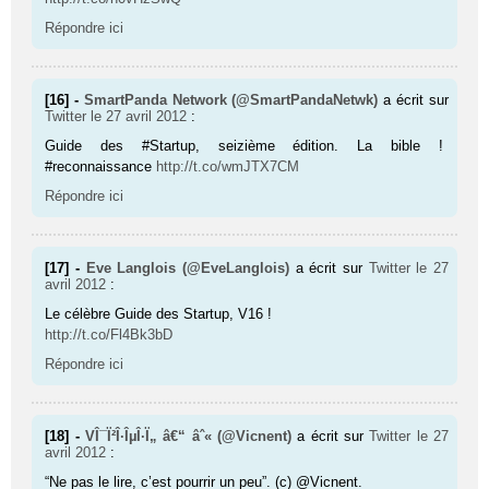
Répondre ici
[16] -
SmartPanda Network (@SmartPandaNetwk)
a écrit sur
Twitter
le 27 avril 2012
:
Guide des #Startup, seizième édition. La bible !
#reconnaissance
http://t.co/wmJTX7CM
Répondre ici
[17] -
Eve Langlois (@EveLanglois)
a écrit sur
Twitter
le 27
avril 2012
:
Le célèbre Guide des Startup, V16 !
http://t.co/Fl4Bk3bD
Répondre ici
[18] -
VÎ¯Ï²Î·ÎµÎ·Ï„ â€“ âˆ« (@Vicnent)
a écrit sur
Twitter
le 27
avril 2012
:
“Ne pas le lire, c’est pourrir un peu”. (c) @Vicnent.