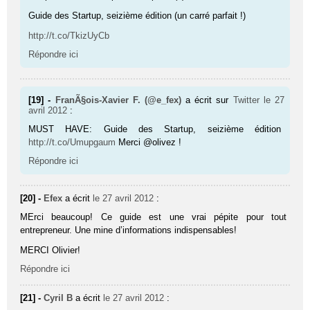
Guide des Startup, seizième édition (un carré parfait !)
http://t.co/TkizUyCb
Répondre ici
[19] -
FranÃ§ois-Xavier F. (@e_fex)
a écrit sur
Twitter
le 27
avril 2012
:
MUST HAVE: Guide des Startup, seizième édition
http://t.co/Umupgaum
Merci @olivez !
Répondre ici
[20] -
Efex
a écrit
le 27 avril 2012
:
MErci beaucoup! Ce guide est une vrai pépite pour tout
entrepreneur. Une mine d’informations indispensables!
MERCI Olivier!
Répondre ici
[21] -
Cyril B
a écrit
le 27 avril 2012
: