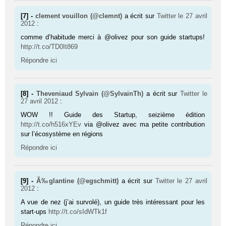
[7] -
clement vouillon (@clemnt)
a écrit sur
Twitter
le 27 avril
2012
:
comme d’habitude merci à @olivez pour son guide startups!
http://t.co/TD0It869
Répondre ici
[8] -
Theveniaud Sylvain (@SylvainTh)
a écrit sur
Twitter
le
27 avril 2012
:
WOW !! Guide des Startup, seizième édition
http://t.co/h516xYEv
via @olivez avec ma petite contribution
sur l’écosystème en régions
Répondre ici
[9] -
Ã‰glantine (@egschmitt)
a écrit sur
Twitter
le 27 avril
2012
:
A vue de nez (j’ai survolé), un guide très intéressant pour les
start-ups
http://t.co/sIdWTk1f
Répondre ici