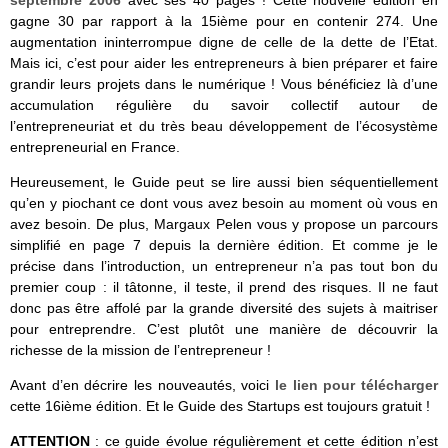
septembre 2006
avec ses 40 pages ! Cette nouvelle édition en
gagne 30 par rapport à la 15ième pour en contenir 274. Une
augmentation ininterrompue digne de celle de la dette de l’Etat.
Mais ici, c’est pour aider les entrepreneurs à bien préparer et faire
grandir leurs projets dans le numérique ! Vous bénéficiez là d’une
accumulation régulière du savoir collectif autour de
l’entrepreneuriat et du très beau développement de l’écosystème
entrepreneurial en France.
Heureusement, le Guide peut se lire aussi bien séquentiellement
qu’en y piochant ce dont vous avez besoin au moment où vous en
avez besoin. De plus, Margaux Pelen vous y propose un parcours
simplifié en page 7 depuis la dernière édition. Et comme je le
précise dans l’introduction, un entrepreneur n’a pas tout bon du
premier coup : il tâtonne, il teste, il prend des risques. Il ne faut
donc pas être affolé par la grande diversité des sujets à maitriser
pour entreprendre. C’est plutôt une manière de découvrir la
richesse de la mission de l’entrepreneur !
Avant d’en décrire les nouveautés, voici
le lien pour télécharger
cette 16ième édition. Et le Guide des Startups est toujours gratuit !
ATTENTION
: ce guide évolue régulièrement et cette édition n’est