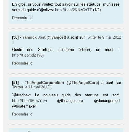
En gros, si vous voulez tout savoir sur les startups, munissez
vous du guide d’@olivez
http://t.co/2KNzOxTT
(1/2)
Répondre ici
[50] -
Yannick Jost (@yanjost)
a écrit sur
Twitter
le 9 mai 2012
:
Guide des Startups, seizième édition, un must !
http://t.co/bdZTy8ji
Répondre ici
[51] -
TheAngelCorporation (@TheAngelCorp)
a écrit sur
Twitter
le 11 mai 2012
:
“@frednav: Le nouveau guide des startups est sorti
http://t.co/6PowYuFr
@theangelcorp” @doriangerbod
@boatemaker
Répondre ici