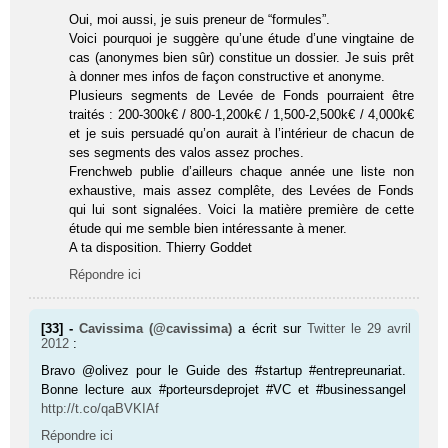
Oui, moi aussi, je suis preneur de “formules”.
Voici pourquoi je suggère qu’une étude d’une vingtaine de
cas (anonymes bien sûr) constitue un dossier. Je suis prêt
à donner mes infos de façon constructive et anonyme.
Plusieurs segments de Levée de Fonds pourraient être
traités : 200-300k€ / 800-1,200k€ / 1,500-2,500k€ / 4,000k€
et je suis persuadé qu’on aurait à l’intérieur de chacun de
ses segments des valos assez proches.
Frenchweb publie d’ailleurs chaque année une liste non
exhaustive, mais assez complête, des Levées de Fonds
qui lui sont signalées. Voici la matière première de cette
étude qui me semble bien intéressante à mener.
A ta disposition. Thierry Goddet
Répondre ici
[33] -
Cavissima (@cavissima)
a écrit sur
Twitter
le 29 avril
2012
:
Bravo @olivez pour le Guide des #star­tup #entrepreunariat.
Bonne lecture aux #porteursdeprojet #VC et #businessangel
http://t.co/qaBVKIAf
Répondre ici