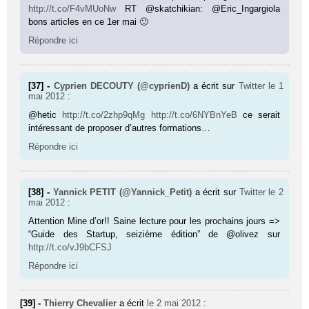
http://t.co/F4vMUoNw
RT @skatchikian: @Eric_Ingargiola
bons articles en ce 1er mai 🙂
Répondre ici
[37] -
Cyprien DECOUTY (@cyprienD)
a écrit sur
Twitter
le 1
mai 2012
:
@hetic
http://t.co/2zhp9qMg
http://t.co/6NYBnYeB
ce serait
intéressant de proposer d’autres formations…
Répondre ici
[38] -
Yannick PETIT (@Yannick_Petit)
a écrit sur
Twitter
le 2
mai 2012
:
Attention Mine d’or!! Saine lecture pour les prochains jours =>
“Guide des Startup, seizième édition” de @olivez sur
http://t.co/vJ9bCFSJ
Répondre ici
[39] -
Thierry Chevalier
a écrit
le 2 mai 2012
: