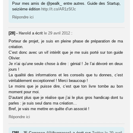
Pour mes amis de @pealk_ entre autres. Guide des Startup,
seizième édition
http://t.co/AR1z5fJc
Répondre ici
[28] -
Harold
a écrit
le 29 avril 2012
:
Porteur de projet, je suis en pleine phase de préparation de ma
création.
C’est donc avec un vif intérêt que je me suis porté sur ton guide
Olivier.
Je n’ai qu’une seule chose à dire : génial ! Je l’ai dévoré en deux
jours !
La qualité des informations et les conseils que tu donnes, c’est
véritablement exceptionnel ! Merci beaucoup !
Le moins que je puisse dire, c’est que ton livre tombe au bon
moment pour moi.
D’autant plus que je réalise que j’ai le plus gros handicap dont tu
parles : je suis seul dans ma création…
Bref, je vais me mettre en quête d’un associé !
Répondre ici
[29] -
JF Carrasco (@jfcarrasco)
a écrit sur
Twitter
le 29 avril