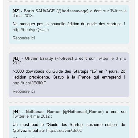
[42] -
Boris SAUVAGE (@borissauvage)
a écrit sur
Twitter
le
3 mai 2012
:
Ne manquer pas la nouvelle édition du guide des startups !
http://t.co/yjcQ6Ucn
Répondre ici
[43] -
Olivier Ezratty (@olivez)
a écrit sur
Twitter
le 3 mai
2012
:
>3000 downloads du Guide des Startups “16” en 7 jours, 2x
l’édition précédente. Bravo à la France qui entreprend !
http://t.co/2E0il0tF
Répondre ici
[44] -
Nathanael Ramos (@Nathanael_Ramos)
a écrit sur
Twitter
le 4 mai 2012
:
Un must-read le “Guide des Startup, seizième édition” de
@olivez is out sur
http://t.co/vnnCfq0C