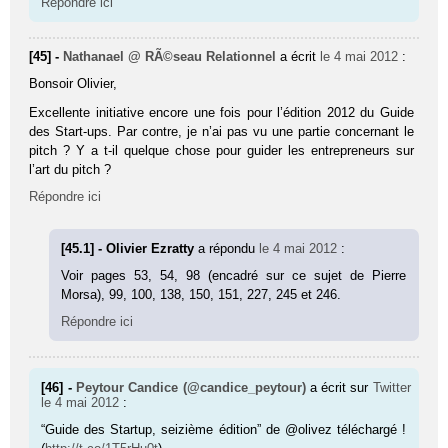
Répondre ici
[45] -
Nathanael @ RÃ©seau Relationnel
a écrit
le 4 mai 2012
:
Bonsoir Oli­vier,
Excellente initiative encore une fois pour l’édition 2012 du Guide
des Start-ups. Par contre, je n’ai pas vu une partie concernant le
pitch ? Y a t-il quelque chose pour guider les entrepreneurs sur
l’art du pitch ?
Répondre ici
[45.1] - Olivier Ezratty
a répondu
le 4 mai 2012
:
Voir pages 53, 54, 98 (enca­dré sur ce sujet de Pierre
Morsa), 99, 100, 138, 150, 151, 227, 245 et 246.
Répondre ici
[46] -
Peytour Candice (@candice_peytour)
a écrit sur
Twitter
le 4 mai 2012
:
“Guide des Startup, seizième édition” de @olivez téléchargé !