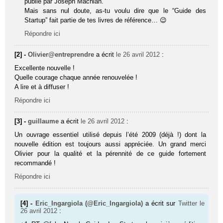
publié par Joseph Machiah.
Mais sans nul doute, as-tu voulu dire que le “Guide des
Startup” fait partie de tes livres de référence… 😉
Répondre ici
[2] -
Olivier@entreprendre
a écrit
le 26 avril 2012
:
Excellente nouvelle !
Quelle courage chaque année renouvelée !
A lire et à diffuser !
Répondre ici
[3] -
guillaume
a écrit
le 26 avril 2012
:
Un ouvrage essentiel utilisé depuis l’été 2009 (déjà !) dont la
nouvelle édition est toujours aussi appréciée. Un grand merci
Olivier pour la qualité et la pérennité de ce guide fortement
recommandé !
Répondre ici
[4] -
Eric_Ingargiola (@Eric_Ingargiola)
a écrit sur
Twitter
le
26 avril 2012
: