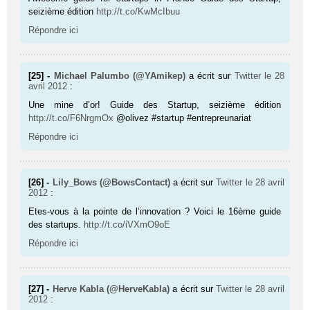
seizième édition
http://t.co/KwMcIbuu
Répondre ici
[25] -
Michael Palumbo (@YAmikep)
a écrit sur
Twitter
le 28
avril 2012
:
Une mine d’or! Guide des Startup, seizième édition
http://t.co/F6NrgmOx
@olivez #startup #entrepreunariat
Répondre ici
[26] -
Lily_Bows (@BowsContact)
a écrit sur
Twitter
le 28 avril
2012
:
Etes-vous à la pointe de l’innovation ? Voici le 16ème guide
des startups.
http://t.co/iVXmO9oE
Répondre ici
[27] -
Herve Kabla (@HerveKabla)
a écrit sur
Twitter
le 28 avril
2012
: