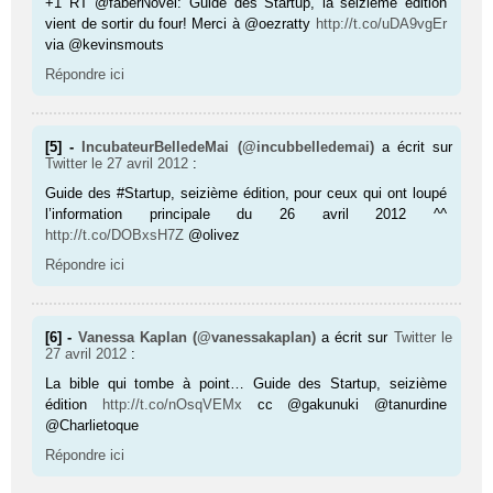
+1 RT @faberNovel: Guide des Startup, la seizième édition
vient de sortir du four! Merci à @oezratty
http://t.co/uDA9vgEr
via @kevinsmouts
Répondre ici
[5] -
IncubateurBelledeMai (@incubbelledemai)
a écrit sur
Twitter
le 27 avril 2012
:
Guide des #Startup, seizième édition, pour ceux qui ont loupé
l’information principale du 26 avril 2012 ^^
http://t.co/DOBxsH7Z
@olivez
Répondre ici
[6] -
Vanessa Kaplan (@vanessakaplan)
a écrit sur
Twitter
le
27 avril 2012
:
La bible qui tombe à point… Guide des Startup, seizième
édition
http://t.co/nOsqVEMx
cc @gakunuki @tanurdine
@Charlietoque
Répondre ici