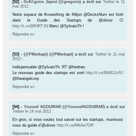
[52] -
GrÃ©goire Japiot (@gregoire)
a écrit sur
Twitter
le 11
mai 2012
:
Notre espace de #coworking de #dijon @DocksNum est listé
dans le Guide des Startups de @olivez 🙂
http://t.co/ljRHRTJN
Merci @SylvainTh !
Répondre ici
[53] -
(@PMerkapt) (@PMerkapt)
a écrit sur
Twitter
le 11 mai
2012
:
Indispensable @SylvainTh: RT @frednav
Le nouveau guide des startups est sorti
http://t.co/B60G2cRJ
@theangelcorp
Répondre ici
[54] -
Youssef AGOUIRAR (@YoussefAGOUIRAR)
a écrit sur
Twitter
le 14 mai 2012
:
En gros, si vous voulez tout savoir sur les startups, munissez
vous du guide d’@olivez
http://t.co/MkAe7OlP
Répondre ici