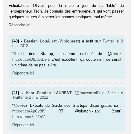
Félicitations Olivier, pour la mise à jour de ta “bible” de
l’entrepreneur Tech. Je connais des entrepreneurs qui vont passer
quelques heures à piocher les bonnes pratiques, moi même…
Répondre ici
[40] -
Bastien LouÃ«rat (@blouerat)
a écrit sur
Twitter
le 2
mai 2012
:
“Guide des Startup, seizième édition” de @olivez
http://t.co/DlDDAEen
. C’est excellent, ça coûte rien, ce serait
un crime de ne pas le lire.
Répondre ici
[41] -
Henri-Damien LAURENT (@laurenthdl)
a écrit sur
Twitter
le 2 mai 2012
:
“@olivez Extraits du Guide des Startups dispo gratos ici :
http://t.co/ApCy8fVi
RT @skatchikian: (cont)
http://t.co/r6LflFxV
Répondre ici