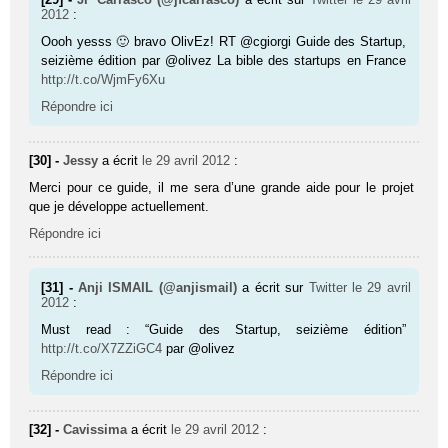
2012
:
Oooh yesss 🙂 bravo OlivEz! RT @cgiorgi Guide des Startup,
seizième édition par @olivez La bible des startups en France
http://t.co/WjmFy6Xu
Répondre ici
[30] -
Jessy
a écrit
le 29 avril 2012
:
Merci pour ce guide, il me sera d’une grande aide pour le projet
que je développe actuellement.
Répondre ici
[31] -
Anji ISMAIL (@anjismail)
a écrit sur
Twitter
le 29 avril
2012
:
Must read : “Guide des Startup, seizième édition”
http://t.co/X7ZZiGC4
par @olivez
Répondre ici
[32] -
Cavissima
a écrit
le 29 avril 2012
: