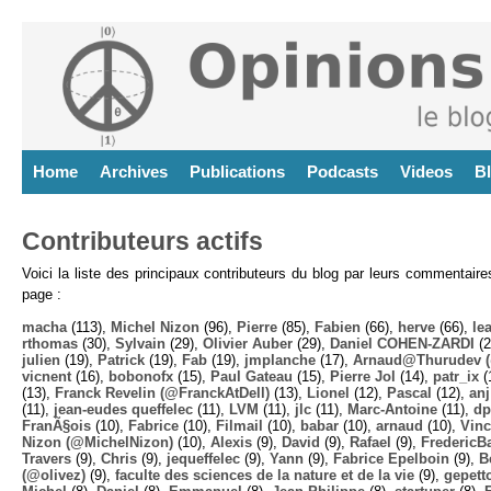
Home
Archives
Publications
Podcasts
Videos
B
Contributeurs actifs
Voici la liste des principaux contributeurs du blog par leurs commentair
page :
macha
(113),
Michel Nizon
(96),
Pierre
(85),
Fabien
(66),
herve
(66),
lea
rthomas
(30),
Sylvain
(29),
Olivier Auber
(29),
Daniel COHEN-ZARDI
(2
julien
(19),
Patrick
(19),
Fab
(19),
jmplanche
(17),
Arnaud@Thurudev (
vicnent
(16),
bobonofx
(15),
Paul Gateau
(15),
Pierre Jol
(14),
patr_ix
(
(13),
Franck Revelin (@FranckAtDell)
(13),
Lionel
(12),
Pascal
(12),
anj
(11),
jean-eudes queffelec
(11),
LVM
(11),
jlc
(11),
Marc-Antoine
(11),
dp
FranÃ§ois
(10),
Fabrice
(10),
Filmail
(10),
babar
(10),
arnaud
(10),
Vinc
Nizon (@MichelNizon)
(10),
Alexis
(9),
David
(9),
Rafael
(9),
FredericB
Travers
(9),
Chris
(9),
jequeffelec
(9),
Yann
(9),
Fabrice Epelboin
(9),
B
(@olivez)
(9),
faculte des sciences de la nature et de la vie
(9),
gepett