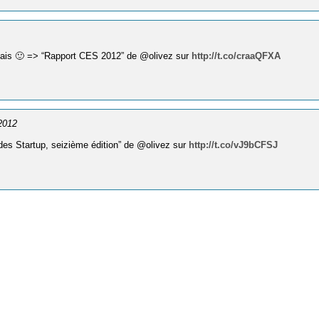
jamais 🙂 => “Rapport CES 2012” de @olivez sur
http://t.co/craaQFXA
 2012
 des Startup, seizième édition” de @olivez sur
http://t.co/vJ9bCFSJ