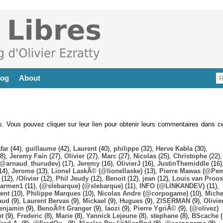
log
About
es. Vous pouvez cliquer sur leur lien pour obtenir leurs commentaires dans ce
far
(44),
guillaume
(42),
Laurent
(40),
philippe
(32),
Herve Kabla
(30),
8),
Jeremy Fain
(27),
Olivier
(27),
Marc
(27),
Nicolas
(25),
Christophe
(22),
@arnaud_thurudev)
(17),
Jeremy
(16),
OlivierJ
(16),
JustinThemiddle
(16)
14),
Jerome
(13),
Lionel LaskÃ© (@lionellaske)
(13),
Pierre Mawas (@Pe
(12),
/Olivier
(12),
Phil Jeudy
(12),
Benoit
(12),
jean
(12),
Louis van Proos
armen1
(11),
(@slebarque) (@slebarque)
(11),
INFO (@LINKANDEV)
(11),
ent
(10),
Philippe Marques
(10),
Nicolas Andre (@corpogame)
(10),
Miche
aud
(9),
Laurent Bervas
(9),
Mickael
(9),
Hugues
(9),
ZISERMAN
(9),
Olivie
enjamin
(9),
BenoÃ®t Granger
(9),
laozi
(9),
Pierre YgriÃ©
(9),
(@olivez)
ot
(9),
Frederic
(8),
Marie
(8),
Yannick Lejeune
(8),
stephane
(8),
BScache
(