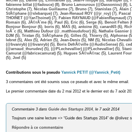
Michel
(8),
Daniel
(8),
Emmanuel
(8),
Jean-Philippe
(8),
startuper
(8),
fabienne billat (@fadouce)
(8),
Bruno Lamouroux (@Dassoniou)
(8),
L
Christophe
(7),
Nicolas Guillaume
(7),
Bruno
(7),
Stanislas
(7),
Alain
(
StÃ©phane (@slebarque)
(7),
Jean-Renaud ROY (@jr_roy)
(7),
Pascal 
THOINET (@YanThoinet)
(7),
Fabien RAYNAUD (@FabienRaynaud)
(7
Romain
(6),
JÃ©rÃ´me
(6),
Paul
(6),
Eric
(6),
Serge
(6),
Benoit Felten
(
Bonjour Bonjour
(6),
boris
(6),
MAS
(6),
antoine
(6),
canard65
(6),
Ric
loÃ¯c
(6),
Matthieu Dufour (@_matthieudufour)
(6),
Nathalie Gasnier
DJM
(5),
Tristan
(5),
StÃ©phane
(5),
Gilles
(5),
Thierry
(5),
Alphonse
(5
lebret
(5),
Alex
(5),
Adrien
(5),
Jean-Denis
(5),
NM
(5),
Nicolas Chevalli
(@bvanryb) (@bvanryb)
(5),
Boris DefrÃ©ville (@AudioSense)
(5),
ced
(@arnaud_thurudev)
(5),
(@PLechevallier) (@PLechevallier)
(5),
Stani
Camurat (@fabricecamurat)
(5),
Hugues SÃ©vÃ©rac
(5),
Laurent Four
(5),
Joel
(5)
Contributions sous le pseudo
Yannick PETIT (@Yannick_Petit)
3 commentaires ont été soumis sous ce pseudo et avec le même email.
Le premier commentaire date du 2 mai 2012 et le dernier est du 7 août 20
Commentaire 3 dans
Guide des Startups 2014
, le 7 août 2014
Toujours une saine lecture => “Guide des Startups 2014” de @olivez 
Répondre à ce commentaire