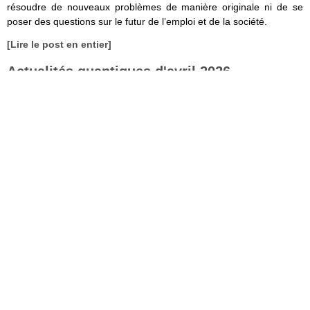
résoudre de nouveaux problèmes de manière originale ni de se
poser des questions sur le futur de l’emploi et de la société.
[Lire le post en entier]
Actualités quantiques d'avril 2026
Publié le 4 mai 2026 et mis à jour le 9 mai 2026 -
Commenter
ième
Nous voici dans le 80
épisode de Quantum, le podcast et la
newsletter de l’actualité quantique en France et dans le monde. 80,
mazette ! On avait démarré il y a presque 7 ans, en septembre
2019.
Fanny Bouton et moi-même couvrons d’abord l’actualité française
avec l’inauguration de l’ordinateur quantique photonique Lucy de
Quandela au TGCC du CEA, la conférence Pasqal Thoughts avec
un point sur leurs deux qubits logiques, quelques nouveautés
scientifiques et un changement de direction, une journée sur la
photonique au Collège de France, la journée quantique organisée
par l’AID à l’école Polytechnique, et la roadmap de C12.