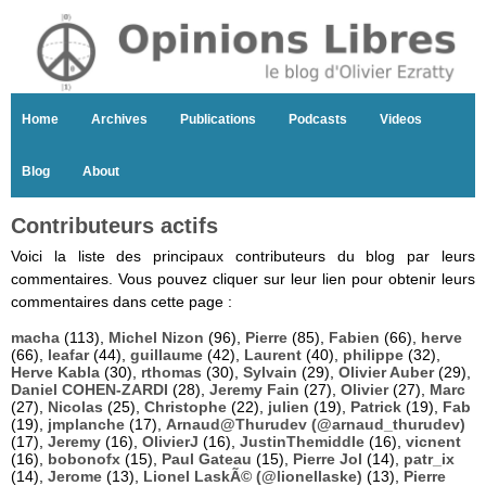
Home
Archives
Publications
Podcasts
Videos
Blog
About
Contributeurs actifs
Voici la liste des principaux contributeurs du blog par leurs
commentaires. Vous pouvez cliquer sur leur lien pour obtenir leurs
commentaires dans cette page :
macha
(113),
Michel Nizon
(96),
Pierre
(85),
Fabien
(66),
herve
(66),
leafar
(44),
guillaume
(42),
Laurent
(40),
philippe
(32),
Herve Kabla
(30),
rthomas
(30),
Sylvain
(29),
Olivier Auber
(29),
Daniel COHEN-ZARDI
(28),
Jeremy Fain
(27),
Olivier
(27),
Marc
(27),
Nicolas
(25),
Christophe
(22),
julien
(19),
Patrick
(19),
Fab
(19),
jmplanche
(17),
Arnaud@Thurudev (@arnaud_thurudev)
(17),
Jeremy
(16),
OlivierJ
(16),
JustinThemiddle
(16),
vicnent
(16),
bobonofx
(15),
Paul Gateau
(15),
Pierre Jol
(14),
patr_ix
(14),
Jerome
(13),
Lionel LaskÃ© (@lionellaske)
(13),
Pierre