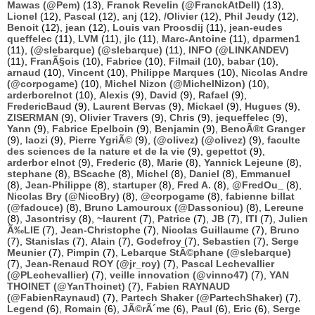
Mawas (@Pem)
(13),
Franck Revelin (@FranckAtDell)
(13),
Lionel
(12),
Pascal
(12),
anj
(12),
/Olivier
(12),
Phil Jeudy
(12),
Benoit
(12),
jean
(12),
Louis van Proosdij
(11),
jean-eudes
queffelec
(11),
LVM
(11),
jlc
(11),
Marc-Antoine
(11),
dparmen1
(11),
(@slebarque) (@slebarque)
(11),
INFO (@LINKANDEV)
(11),
FranÃ§ois
(10),
Fabrice
(10),
Filmail
(10),
babar
(10),
arnaud
(10),
Vincent
(10),
Philippe Marques
(10),
Nicolas Andre
(@corpogame)
(10),
Michel Nizon (@MichelNizon)
(10),
arderborelnot
(10),
Alexis
(9),
David
(9),
Rafael
(9),
FredericBaud
(9),
Laurent Bervas
(9),
Mickael
(9),
Hugues
(9),
ZISERMAN
(9),
Olivier Travers
(9),
Chris
(9),
jequeffelec
(9),
Yann
(9),
Fabrice Epelboin
(9),
Benjamin
(9),
BenoÃ®t Granger
(9),
laozi
(9),
Pierre YgriÃ©
(9),
(@olivez) (@olivez)
(9),
faculte
des sciences de la nature et de la vie
(9),
gepettot
(9),
arderbor elnot
(9),
Frederic
(8),
Marie
(8),
Yannick Lejeune
(8),
stephane
(8),
BScache
(8),
Michel
(8),
Daniel
(8),
Emmanuel
(8),
Jean-Philippe
(8),
startuper
(8),
Fred A.
(8),
@FredOu_
(8),
Nicolas Bry (@NicoBry)
(8),
@corpogame
(8),
fabienne billat
(@fadouce)
(8),
Bruno Lamouroux (@Dassoniou)
(8),
Lereune
(8),
Jasontrisy
(8),
~laurent
(7),
Patrice
(7),
JB
(7),
ITI
(7),
Julien
Ã‰LIE
(7),
Jean-Christophe
(7),
Nicolas Guillaume
(7),
Bruno
(7),
Stanislas
(7),
Alain
(7),
Godefroy
(7),
Sebastien
(7),
Serge
Meunier
(7),
Pimpin
(7),
Lebarque StÃ©phane (@slebarque)
(7),
Jean-Renaud ROY (@jr_roy)
(7),
Pascal Lechevallier
(@PLechevallier)
(7),
veille innovation (@vinno47)
(7),
YAN
THOINET (@YanThoinet)
(7),
Fabien RAYNAUD
(@FabienRaynaud)
(7),
Partech Shaker (@PartechShaker)
(7),
Legend
(6),
Romain
(6),
JÃ©rÃ´me
(6),
Paul
(6),
Eric
(6),
Serge