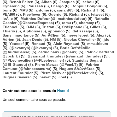
(6),
Benoit Felten
(6),
Alban
(6),
Jacques
(6),
sebou
(6),
Cybereric
(6),
Poussah
(6),
Energo
(6),
Bonjour Bonjour
(6),
boris
(6),
MAS
(6),
antoine
(6),
canard65
(6),
Richard T
(6),
PEAI60
(6),
Free4ever
(6),
Guerric
(6),
Richard
(6),
tvtweet
(6),
loÃ¯c
(6),
Matthieu Dufour (@_matthieudufour)
(6),
Nathalie
Gasnier (@ObservaEmpresa)
(6),
romu
(6),
cheramy
(6),
EtienneL
(5),
DJM
(5),
Tristan
(5),
StÃ©phane
(5),
Gilles
(5),
Thierry
(5),
Alphonse
(5),
apbianco
(5),
dePassage
(5),
Sans_importance
(5),
AurÃ©lien
(5),
herve lebret
(5),
Alex
(5),
Adrien
(5),
Jean-Denis
(5),
NM
(5),
Nicolas Chevallier
(5),
jdo
(5),
Youssef
(5),
Renaud
(5),
Alain Raynaud
(5),
mmathieum
(5),
(@bvanryb) (@bvanryb)
(5),
Boris DefrÃ©ville
(@AudioSense)
(5),
cedric naux (@cnaux)
(5),
Patrick Bertrand
(@pck_b)
(5),
(@arnaud_thurudev) (@arnaud_thurudev)
(5),
(@PLechevallier) (@PLechevallier)
(5),
Stanislas Segard
(@El_Stanou)
(5),
Pierre Mawas (@PemLT)
(5),
Fabrice
Camurat (@fabricecamurat)
(5),
Hugues SÃ©vÃ©rac
(5),
Laurent Fournier
(5),
Pierre Metivier (@PierreMetivier)
(5),
Hugues Severac
(5),
hervet
(5),
Joel
(5)
Contributions sous le pseudo
Harold
Un seul commentaire sous ce pseudo.