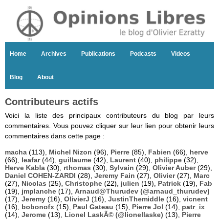
Home
Archives
Publications
Podcasts
Videos
Blog
About
Contributeurs actifs
Voici la liste des principaux contributeurs du blog par leurs
commentaires. Vous pouvez cliquer sur leur lien pour obtenir leurs
commentaires dans cette page :
macha
(113),
Michel Nizon
(96),
Pierre
(85),
Fabien
(66),
herve
(66),
leafar
(44),
guillaume
(42),
Laurent
(40),
philippe
(32),
Herve Kabla
(30),
rthomas
(30),
Sylvain
(29),
Olivier Auber
(29),
Daniel COHEN-ZARDI
(28),
Jeremy Fain
(27),
Olivier
(27),
Marc
(27),
Nicolas
(25),
Christophe
(22),
julien
(19),
Patrick
(19),
Fab
(19),
jmplanche
(17),
Arnaud@Thurudev (@arnaud_thurudev)
(17),
Jeremy
(16),
OlivierJ
(16),
JustinThemiddle
(16),
vicnent
(16),
bobonofx
(15),
Paul Gateau
(15),
Pierre Jol
(14),
patr_ix
(14),
Jerome
(13),
Lionel LaskÃ© (@lionellaske)
(13),
Pierre