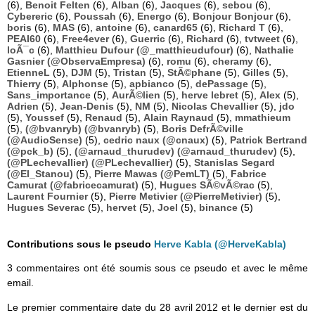
(6),
Benoit Felten
(6),
Alban
(6),
Jacques
(6),
sebou
(6),
Cybereric
(6),
Poussah
(6),
Energo
(6),
Bonjour Bonjour
(6),
boris
(6),
MAS
(6),
antoine
(6),
canard65
(6),
Richard T
(6),
PEAI60
(6),
Free4ever
(6),
Guerric
(6),
Richard
(6),
tvtweet
(6),
loÃ¯c
(6),
Matthieu Dufour (@_matthieudufour)
(6),
Nathalie
Gasnier (@ObservaEmpresa)
(6),
romu
(6),
cheramy
(6),
EtienneL
(5),
DJM
(5),
Tristan
(5),
StÃ©phane
(5),
Gilles
(5),
Thierry
(5),
Alphonse
(5),
apbianco
(5),
dePassage
(5),
Sans_importance
(5),
AurÃ©lien
(5),
herve lebret
(5),
Alex
(5),
Adrien
(5),
Jean-Denis
(5),
NM
(5),
Nicolas Chevallier
(5),
jdo
(5),
Youssef
(5),
Renaud
(5),
Alain Raynaud
(5),
mmathieum
(5),
(@bvanryb) (@bvanryb)
(5),
Boris DefrÃ©ville
(@AudioSense)
(5),
cedric naux (@cnaux)
(5),
Patrick Bertrand
(@pck_b)
(5),
(@arnaud_thurudev) (@arnaud_thurudev)
(5),
(@PLechevallier) (@PLechevallier)
(5),
Stanislas Segard
(@El_Stanou)
(5),
Pierre Mawas (@PemLT)
(5),
Fabrice
Camurat (@fabricecamurat)
(5),
Hugues SÃ©vÃ©rac
(5),
Laurent Fournier
(5),
Pierre Metivier (@PierreMetivier)
(5),
Hugues Severac
(5),
hervet
(5),
Joel
(5),
binance
(5)
Contributions sous le pseudo
Herve Kabla (@HerveKabla)
3 commentaires ont été soumis sous ce pseudo et avec le même
email.
Le premier commentaire date du 28 avril 2012 et le dernier est du