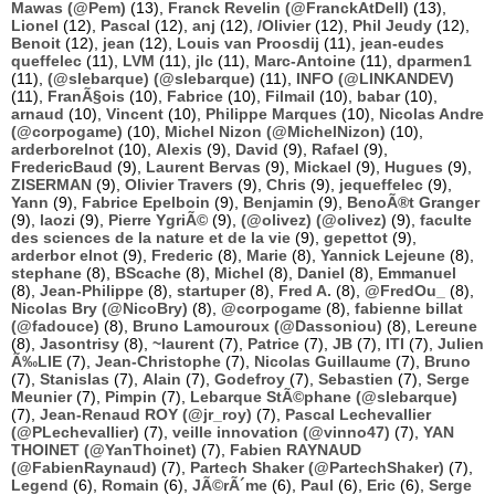
Mawas (@Pem)
(13),
Franck Revelin (@FranckAtDell)
(13),
Lionel
(12),
Pascal
(12),
anj
(12),
/Olivier
(12),
Phil Jeudy
(12),
Benoit
(12),
jean
(12),
Louis van Proosdij
(11),
jean-eudes
queffelec
(11),
LVM
(11),
jlc
(11),
Marc-Antoine
(11),
dparmen1
(11),
(@slebarque) (@slebarque)
(11),
INFO (@LINKANDEV)
(11),
FranÃ§ois
(10),
Fabrice
(10),
Filmail
(10),
babar
(10),
arnaud
(10),
Vincent
(10),
Philippe Marques
(10),
Nicolas Andre
(@corpogame)
(10),
Michel Nizon (@MichelNizon)
(10),
arderborelnot
(10),
Alexis
(9),
David
(9),
Rafael
(9),
FredericBaud
(9),
Laurent Bervas
(9),
Mickael
(9),
Hugues
(9),
ZISERMAN
(9),
Olivier Travers
(9),
Chris
(9),
jequeffelec
(9),
Yann
(9),
Fabrice Epelboin
(9),
Benjamin
(9),
BenoÃ®t Granger
(9),
laozi
(9),
Pierre YgriÃ©
(9),
(@olivez) (@olivez)
(9),
faculte
des sciences de la nature et de la vie
(9),
gepettot
(9),
arderbor elnot
(9),
Frederic
(8),
Marie
(8),
Yannick Lejeune
(8),
stephane
(8),
BScache
(8),
Michel
(8),
Daniel
(8),
Emmanuel
(8),
Jean-Philippe
(8),
startuper
(8),
Fred A.
(8),
@FredOu_
(8),
Nicolas Bry (@NicoBry)
(8),
@corpogame
(8),
fabienne billat
(@fadouce)
(8),
Bruno Lamouroux (@Dassoniou)
(8),
Lereune
(8),
Jasontrisy
(8),
~laurent
(7),
Patrice
(7),
JB
(7),
ITI
(7),
Julien
Ã‰LIE
(7),
Jean-Christophe
(7),
Nicolas Guillaume
(7),
Bruno
(7),
Stanislas
(7),
Alain
(7),
Godefroy
(7),
Sebastien
(7),
Serge
Meunier
(7),
Pimpin
(7),
Lebarque StÃ©phane (@slebarque)
(7),
Jean-Renaud ROY (@jr_roy)
(7),
Pascal Lechevallier
(@PLechevallier)
(7),
veille innovation (@vinno47)
(7),
YAN
THOINET (@YanThoinet)
(7),
Fabien RAYNAUD
(@FabienRaynaud)
(7),
Partech Shaker (@PartechShaker)
(7),
Legend
(6),
Romain
(6),
JÃ©rÃ´me
(6),
Paul
(6),
Eric
(6),
Serge