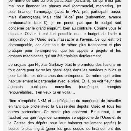
permettre de faire du prêt participatif (bancaire), ce qui n’est pas
mal pour financer les phases aval (commercial, marketing…)et
pour financer l’amorçage (avec le PPA, prêt participatif aussi,
mais d’amorçage). Mais côté “Aide” pure (subvention, avance
remboursable taux 0), je ne pense pas que le budget soit
concerné par le grand emprunt, bien au contraire. Comme vous le
signalez Olivier, il est fort possible que le budget de l’aide à
l’innovation de l’Oséo sera massacré à l’avenir. Ce qui est fort
dommageable, car c’est tout de même plus transparent et plus
pratique pour l’entrepreneur que les appels à projets et les
grosses machineries qui ont été choisies dernièrement.
Je croyais que Nicolas Sarkozy était le promoteur des fusions en
tout genre pour éviter les gaspillages dans les services publics et
pour faciliter les démarches des entreprises. De même qu’il prône
habituellement le partenariat avec le privé. Et là, on voit fleurir des
agences publiques nouvelles (numérique, énergies
renouvelables…) en veux tu en voilà….
Rien n’empêche NKM et la délégation du numérique de travailler
en tant que pilote avec la Caisse des dépôts, Oséo et tous les
autres partenaires. Ce serait plus cohérent. Et surtout, il ne
faudrait pas que l’agence numérique se rapproche de l’Oséo et de
la Caisse des dépôts pour leur balancer seulement (après) le
boulot le plus ingrat (gérer les gros soucis de financement des