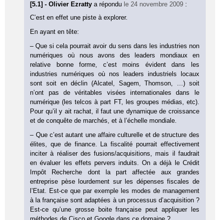
[5.1] - Olivier Ezratty
a répondu
le 24 novembre 2009
:
C’est en effet une piste à explorer.
En ayant en tête:
– Que si cela pourrait avoir du sens dans les industries non
numériques où nous avons des leaders mondiaux en
relative bonne forme, c’est moins évident dans les
industries numériques où nos leaders industriels locaux
sont soit en déclin (Alcatel, Sagem, Thomson, …) soit
n’ont pas de véritables visées internationales dans le
numérique (les telcos à part FT, les groupes médias, etc).
Pour qu’il y ait rachat, il faut une dynamique de croissance
et de conquête de marchés, et à l’échelle mondiale.
– Que c’est autant une affaire culturelle et de structure des
élites, que de finance. La fiscalité pourrait effectivement
inciter à réaliser des fusions/acquisitions, mais il faudrait
en évaluer les effets pervers induits. On a déjà le Crédit
Impôt Recherche dont la part affectée aux grandes
entreprise pèse lourdement sur les dépenses fiscales de
l’Etat. Est-ce que par exemple les modes de management
à la française sont adaptées à un processus d’acquisition ?
Est-ce qu’une grosse boite française peut appliquer les
méthodes de Cisco et Google dans ce domaine ?