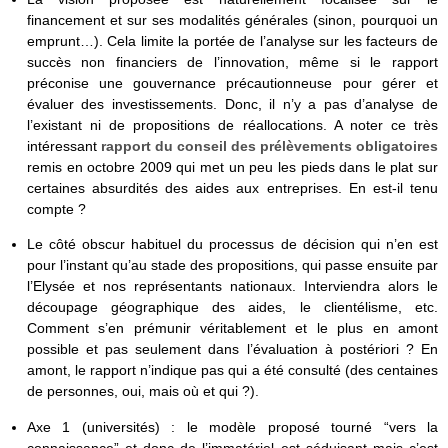
financement et sur ses modalités générales (sinon, pourquoi un
emprunt…). Cela limite la portée de l’analyse sur les facteurs de
succès non financiers de l’innovation, même si le rapport
préconise une gouvernance précautionneuse pour gérer et
évaluer des investissements. Donc, il n’y a pas d’analyse de
l’existant ni de propositions de réallocations. A noter ce très
intéressant
rapport du conseil des prélèvements obligatoires
remis en octobre 2009 qui met un peu les pieds dans le plat sur
certaines absurdités des aides aux entreprises. En est-il tenu
compte ?
Le côté obscur habituel du processus de décision qui n’en est
pour l’instant qu’au stade des propositions, qui passe ensuite par
l’Elysée et nos représentants nationaux. Interviendra alors le
découpage géographique des aides, le clientélisme, etc.
Comment s’en prémunir véritablement et le plus en amont
possible et pas seulement dans l’évaluation à postériori ? En
amont, le rapport n’indique pas qui a été consulté (des centaines
de personnes, oui, mais où et qui ?).
Axe 1 (universités) : le modèle proposé tourné “vers la
connaissance” et donc de l’immatériel est séduisant mais c’est