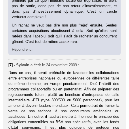
première par ce que l’industrie locale est trop faible, et bien,
pas de sortie, donc pas de bon retour d’investissement, et
donc pas d’investissement dynamique. C’est un cercle
vertueux complexe !
Un rachat ne veut pas dire non plus “rejet” ensuite. Seules
certaines acquisitions aboutissent à cela. Soit qu’elles sont
ratées dans l’absolu, soit qu’il s’agit de racheter un concurrent
gênant. C’est tout de même assez rare.
Répondre ici
[7] -
Sylvain
a écrit
le 24 novembre 2009
:
Dans ce cas, il serait préférable de favoriser les collaborations
entre entreprises nationales ou européennes de différentes taille
du même domaine, en Europe prioritairement. D’où l’intérêt des
programmes collaboratifs ou en partenariat. Afin de préparer des
regroupements futurs, plutôt au bénéficie d’entreprises de taille
intermédiaire -ETI (type 300/500 ou 5000 personnes), pour les
amener à devenir leaders mondiaux. Cela permettrait de freiner la
vente de nos technos à nos concurrents américains ou
asiatiques. En outre, il faudrait mettre à l’honneur le principe des
obligations convertibles ou BSA non spéculatifs, avec les fonds
d’Etat souverains. Il est plus qu’urgent de protéger nos