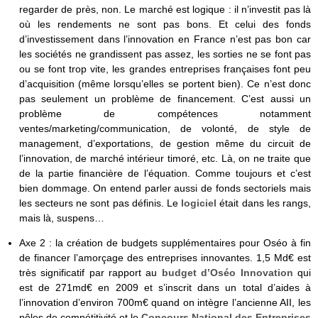
regarder de près, non. Le marché est logique : il n’investit pas là
où les rendements ne sont pas bons. Et celui des fonds
d’investissement dans l’innovation en France n’est pas bon car
les sociétés ne grandissent pas assez, les sorties ne se font pas
ou se font trop vite, les grandes entreprises françaises font peu
d’acquisition (même lorsqu’elles se portent bien). Ce n’est donc
pas seulement un problème de financement. C’est aussi un
problème de compétences notamment
ventes/marketing/communication, de volonté, de style de
management, d’exportations, de gestion même du circuit de
l’innovation, de marché intérieur timoré, etc. Là, on ne traite que
de la partie financière de l’équation. Comme toujours et c’est
bien dommage. On entend parler aussi de fonds sectoriels mais
les secteurs ne sont pas définis. Le
logiciel
était dans les rangs,
mais là, suspens…
Axe 2 : la création de budgets supplémentaires pour Oséo à fin
de financer l’amorçage des entreprises innovantes. 1,5 Md€ est
très significatif par rapport au
budget d’Oséo Innovation
qui
est de 271md€ en 2009 et s’inscrit dans un total d’aides à
l’innovation d’environ 700m€ quand on intègre l’ancienne AII, les
pôles de compétitivité et le
Concours National des Entreprises