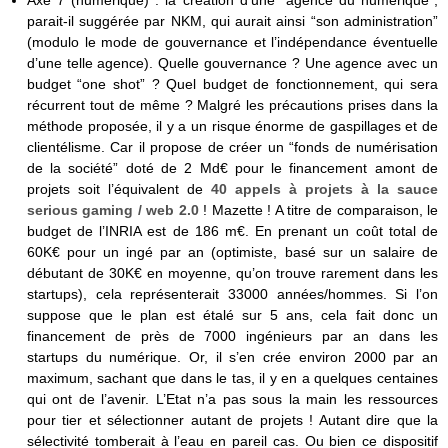
parait-il suggérée par NKM, qui aurait ainsi “son administration”
(modulo le mode de gouvernance et l’indépendance éventuelle
d’une telle agence). Quelle gouvernance ? Une agence avec un
budget “one shot” ? Quel budget de fonctionnement, qui sera
récurrent tout de même ? Malgré les précautions prises dans la
méthode proposée, il y a un risque énorme de gaspillages et de
clientélisme. Car il propose de créer un “fonds de numérisation
de la société” doté de 2 Md€ pour le financement amont de
projets soit l’équivalent de
40 appels à projets à la sauce
serious gaming / web 2.0
! Mazette ! A titre de comparaison, le
budget de l’INRIA est de 186 m€. En prenant un coût total de
60K€ pour un ingé par an (optimiste, basé sur un salaire de
débutant de 30K€ en moyenne, qu’on trouve rarement dans les
startups), cela représenterait 33000 années/hommes. Si l’on
suppose que le plan est étalé sur 5 ans, cela fait donc un
financement de près de 7000 ingénieurs par an dans les
startups du numérique. Or, il s’en crée environ 2000 par an
maximum, sachant que dans le tas, il y en a quelques centaines
qui ont de l’avenir. L’Etat n’a pas sous la main les ressources
pour tier et sélectionner autant de projets ! Autant dire que la
sélectivité tomberait à l’eau en pareil cas. Ou bien ce dispositif