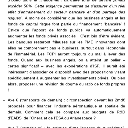
excéder 50%. Cette exigence permettrait de s’assurer d’un réel
effet d’entrainement du secteur bancaire et d’un partage des
risques
”. A moins de considérer que les business angels et les
fonds de capital risque font partie du financement “bancaire” !
Est-ce que l’apport de fonds publics va automatiquement
augmenter les fonds privés associés ! C’est loin d’être évident.
Les banques resteront frileuses sur les PME innovantes dont
elles ne comprennent pas le business, surtout dans l’économie
de l’immatériel. Les FCPI auront toujours du mal à lever des
fonds. Quand aux business angels, on a atteint un palier –
certes significatif – avec les exonérations d’ISF. Il aurait été
intéressant d’associer ce dispositif avec des propositions visant
spécifiquement à augmenter les investissements privés. Ou bien
alors, proposer une révision du dogme du ratio de fonds propres
!
Axe 6 (transports de demain) : circonspection devant les 2md€
proposés pour financer l’industrie aéronautique et spatiale de
demain. Comment cela se compare aux budgets de R&D
d’EADS, de l’Onéra et de l’ESA ou Arianespace ?
Axe 7 (numérique) : la création d’une “agence du numérique”,