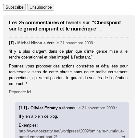
Les 25 commentaires et
tweets
sur “Checkpoint
sur le grand emprunt et le numérique” :
[1] -
Michel Nizon
a écrit
le 21 novembre 2009
:
“il y a plus d’argent dans ce plan que d’intelligence mise à le
rendre opérationnel et bien intégré à l’existant.”
Pourriez vous proposer des actions concrètes et détaillées pour
renverser le sens de cette phrase sans doute malheureusement
prophétique, qui serait pourtant le garant du succès de l’opération
emprunt ?
Répondre ici
[1.1] - Olivier Ezratty
a répondu
le 21 novembre 2009
:
Il y en a plein ce blog.
Exemples:
http://www.oezratty.net/wordpress/2009/sminaire-numrique-
grand-emprunt-part-2/
et