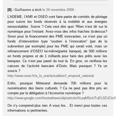
[8] -
Guillaume
a écrit
le 24 novembre 2009
:
L’ADEME, l’ANR et OSEO vont faire partie de comités de pilotage
pour suivre les fonds réservés à la mobilité et aux énergies
renouvelables. Suivre ? Cela veut dire quoi ?Rien n’est dit sur le
numérique pour l’instant. Avez-vous des infos fraiches là-dessus?
Sinon pour le financement des PME innovantes, ce n’est pas un
fonds d’intervention type “soutien à l’innovation” (par de la
subvention par exemple) pour les PME qui serait voté, mais un
refinancement d’OSEO lui-même(partie banque), de 500 millions
en fonds propres et de 1 milliards pour faire des prêts avec les
banques. Ce n’est pas pareil du tout là. En gros, on renfloue les
caisses de l’activité bancaire d’Oséo. Mais pourquoi ? Ya un
soucis ?
http://www.oseo.fr/a_la_une/actualites/l_emprunt_national
Enfin, pourquoi Mitterand demande 700 millions pour la
numérisation des biens culturels ? Ca ne peut pas être pris en
compte par la délégation à l’économie numérique ?
http://www.google.com/hostednews/afp/article/ALeqM5inUTuEL0ZUClz
On n’y comprend plus rien. A vous lire… Et merci pour toutes ces
informations si pertinentes.