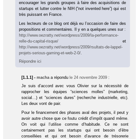
encourager les grands groupes à faire des acquisitions de
startups et lutter contre le NIH (“not invented here”) qui est
très puissant en France.
Les lecteurs de ce blog ont déjà eu l’occasion de faire des
propositions et commentaires. Il y en a quelques unes sur :
http://www.oezratty.net/wordpress/2009/la-performance-
relle-du-capital-risque/
et
http://www.oezratty.net/wordpress/2009/rsultats-de-lappel-
projets-serious-gaming-et-web-2-0/
.
Répondre ici
[1.1.1] -
macha
a répondu
le 24 novembre 2009
:
Je suis d’accord avec vous Olivier sur la nécessité de
rapprocher les équipes “sciences molles” (marketing,
social…) et “sciences dures” (recherche industrielle, etc).
Les deux vont de pair.
Pour le financement des phases aval des projets, il peut y
avoir autre chose que ce foutu crédit d’impôt quand même.
On voit qui l’utilise comme d’habitude. Ce ne sont
certainement pas les startups qui ont besoin d’être
conseillées et qui ont besoin d’avance de trésorerie