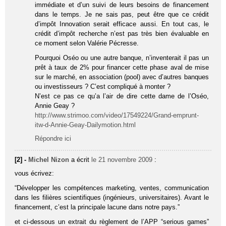
immédiate et d’un suivi de leurs besoins de financement
dans le temps. Je ne sais pas, peut être que ce crédit
d’impôt Innovation serait efficace aussi. En tout cas, le
crédit d’impôt recherche n’est pas très bien évaluable en
ce moment selon Valérie Pécresse.
Pourquoi Oséo ou une autre banque, n’inventerait il pas un
prêt à taux de 2% pour financer cette phase aval de mise
sur le marché, en association (pool) avec d’autres banques
ou investisseurs ? C’est compliqué à monter ?
N’est ce pas ce qu’a l’air de dire cette dame de l’Oséo,
Annie Geay ?
http://www.strimoo.com/video/17549224/Grand-emprunt-
itw-d-Annie-Geay-Dailymotion.html
Répondre ici
[2] -
Michel Nizon
a écrit
le 21 novembre 2009
:
vous écrivez:
“Développer les compétences marketing, ventes, communication
dans les filières scientifiques (ingénieurs, universitaires). Avant le
financement, c’est la principale lacune dans notre pays.”
et ci-dessous un extrait du règlement de l’APP “serious games”