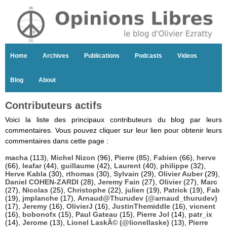
Home
Archives
Publications
Podcasts
Videos
Blog
About
Contributeurs actifs
Voici la liste des principaux contributeurs du blog par leurs
commentaires. Vous pouvez cliquer sur leur lien pour obtenir leurs
commentaires dans cette page :
macha
(113),
Michel Nizon
(96),
Pierre
(85),
Fabien
(66),
herve
(66),
leafar
(44),
guillaume
(42),
Laurent
(40),
philippe
(32),
Herve Kabla
(30),
rthomas
(30),
Sylvain
(29),
Olivier Auber
(29),
Daniel COHEN-ZARDI
(28),
Jeremy Fain
(27),
Olivier
(27),
Marc
(27),
Nicolas
(25),
Christophe
(22),
julien
(19),
Patrick
(19),
Fab
(19),
jmplanche
(17),
Arnaud@Thurudev (@arnaud_thurudev)
(17),
Jeremy
(16),
OlivierJ
(16),
JustinThemiddle
(16),
vicnent
(16),
bobonofx
(15),
Paul Gateau
(15),
Pierre Jol
(14),
patr_ix
(14),
Jerome
(13),
Lionel LaskÃ© (@lionellaske)
(13),
Pierre