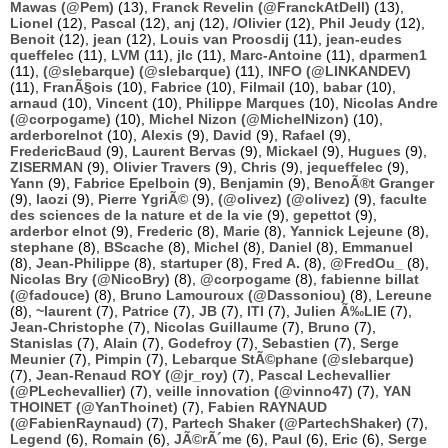
Mawas (@Pem)
(13),
Franck Revelin (@FranckAtDell)
(13),
Lionel
(12),
Pascal
(12),
anj
(12),
/Olivier
(12),
Phil Jeudy
(12),
Benoit
(12),
jean
(12),
Louis van Proosdij
(11),
jean-eudes
queffelec
(11),
LVM
(11),
jlc
(11),
Marc-Antoine
(11),
dparmen1
(11),
(@slebarque) (@slebarque)
(11),
INFO (@LINKANDEV)
(11),
FranÃ§ois
(10),
Fabrice
(10),
Filmail
(10),
babar
(10),
arnaud
(10),
Vincent
(10),
Philippe Marques
(10),
Nicolas Andre
(@corpogame)
(10),
Michel Nizon (@MichelNizon)
(10),
arderborelnot
(10),
Alexis
(9),
David
(9),
Rafael
(9),
FredericBaud
(9),
Laurent Bervas
(9),
Mickael
(9),
Hugues
(9),
ZISERMAN
(9),
Olivier Travers
(9),
Chris
(9),
jequeffelec
(9),
Yann
(9),
Fabrice Epelboin
(9),
Benjamin
(9),
BenoÃ®t Granger
(9),
laozi
(9),
Pierre YgriÃ©
(9),
(@olivez) (@olivez)
(9),
faculte
des sciences de la nature et de la vie
(9),
gepettot
(9),
arderbor elnot
(9),
Frederic
(8),
Marie
(8),
Yannick Lejeune
(8),
stephane
(8),
BScache
(8),
Michel
(8),
Daniel
(8),
Emmanuel
(8),
Jean-Philippe
(8),
startuper
(8),
Fred A.
(8),
@FredOu_
(8),
Nicolas Bry (@NicoBry)
(8),
@corpogame
(8),
fabienne billat
(@fadouce)
(8),
Bruno Lamouroux (@Dassoniou)
(8),
Lereune
(8),
~laurent
(7),
Patrice
(7),
JB
(7),
ITI
(7),
Julien Ã‰LIE
(7),
Jean-Christophe
(7),
Nicolas Guillaume
(7),
Bruno
(7),
Stanislas
(7),
Alain
(7),
Godefroy
(7),
Sebastien
(7),
Serge
Meunier
(7),
Pimpin
(7),
Lebarque StÃ©phane (@slebarque)
(7),
Jean-Renaud ROY (@jr_roy)
(7),
Pascal Lechevallier
(@PLechevallier)
(7),
veille innovation (@vinno47)
(7),
YAN
THOINET (@YanThoinet)
(7),
Fabien RAYNAUD
(@FabienRaynaud)
(7),
Partech Shaker (@PartechShaker)
(7),
Legend
(6),
Romain
(6),
JÃ©rÃ´me
(6),
Paul
(6),
Eric
(6),
Serge