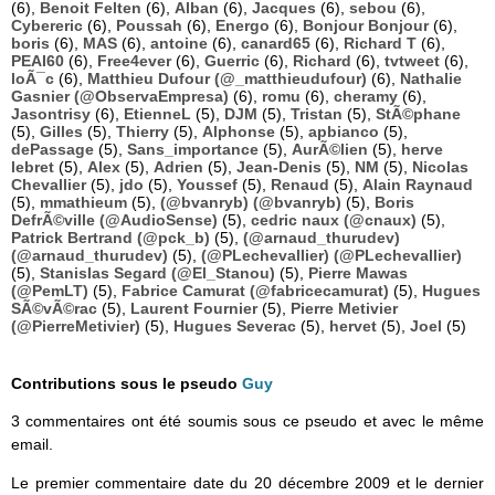
(6),
Benoit Felten
(6),
Alban
(6),
Jacques
(6),
sebou
(6),
Cybereric
(6),
Poussah
(6),
Energo
(6),
Bonjour Bonjour
(6),
boris
(6),
MAS
(6),
antoine
(6),
canard65
(6),
Richard T
(6),
PEAI60
(6),
Free4ever
(6),
Guerric
(6),
Richard
(6),
tvtweet
(6),
loÃ¯c
(6),
Matthieu Dufour (@_matthieudufour)
(6),
Nathalie
Gasnier (@ObservaEmpresa)
(6),
romu
(6),
cheramy
(6),
Jasontrisy
(6),
EtienneL
(5),
DJM
(5),
Tristan
(5),
StÃ©phane
(5),
Gilles
(5),
Thierry
(5),
Alphonse
(5),
apbianco
(5),
dePassage
(5),
Sans_importance
(5),
AurÃ©lien
(5),
herve
lebret
(5),
Alex
(5),
Adrien
(5),
Jean-Denis
(5),
NM
(5),
Nicolas
Chevallier
(5),
jdo
(5),
Youssef
(5),
Renaud
(5),
Alain Raynaud
(5),
mmathieum
(5),
(@bvanryb) (@bvanryb)
(5),
Boris
DefrÃ©ville (@AudioSense)
(5),
cedric naux (@cnaux)
(5),
Patrick Bertrand (@pck_b)
(5),
(@arnaud_thurudev)
(@arnaud_thurudev)
(5),
(@PLechevallier) (@PLechevallier)
(5),
Stanislas Segard (@El_Stanou)
(5),
Pierre Mawas
(@PemLT)
(5),
Fabrice Camurat (@fabricecamurat)
(5),
Hugues
SÃ©vÃ©rac
(5),
Laurent Fournier
(5),
Pierre Metivier
(@PierreMetivier)
(5),
Hugues Severac
(5),
hervet
(5),
Joel
(5)
Contributions sous le pseudo
Guy
3 commentaires ont été soumis sous ce pseudo et avec le même
email.
Le premier commentaire date du 20 décembre 2009 et le dernier