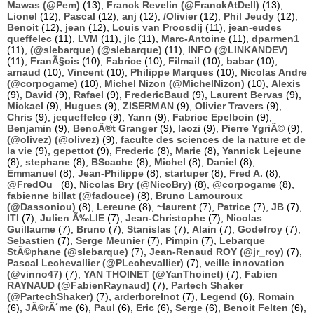
Mawas (@Pem)
(13),
Franck Revelin (@FranckAtDell)
(13),
Lionel
(12),
Pascal
(12),
anj
(12),
/Olivier
(12),
Phil Jeudy
(12),
Benoit
(12),
jean
(12),
Louis van Proosdij
(11),
jean-eudes
queffelec
(11),
LVM
(11),
jlc
(11),
Marc-Antoine
(11),
dparmen1
(11),
(@slebarque) (@slebarque)
(11),
INFO (@LINKANDEV)
(11),
FranÃ§ois
(10),
Fabrice
(10),
Filmail
(10),
babar
(10),
arnaud
(10),
Vincent
(10),
Philippe Marques
(10),
Nicolas Andre
(@corpogame)
(10),
Michel Nizon (@MichelNizon)
(10),
Alexis
(9),
David
(9),
Rafael
(9),
FredericBaud
(9),
Laurent Bervas
(9),
Mickael
(9),
Hugues
(9),
ZISERMAN
(9),
Olivier Travers
(9),
Chris
(9),
jequeffelec
(9),
Yann
(9),
Fabrice Epelboin
(9),
Benjamin
(9),
BenoÃ®t Granger
(9),
laozi
(9),
Pierre YgriÃ©
(9),
(@olivez) (@olivez)
(9),
faculte des sciences de la nature et de
la vie
(9),
gepettot
(9),
Frederic
(8),
Marie
(8),
Yannick Lejeune
(8),
stephane
(8),
BScache
(8),
Michel
(8),
Daniel
(8),
Emmanuel
(8),
Jean-Philippe
(8),
startuper
(8),
Fred A.
(8),
@FredOu_
(8),
Nicolas Bry (@NicoBry)
(8),
@corpogame
(8),
fabienne billat (@fadouce)
(8),
Bruno Lamouroux
(@Dassoniou)
(8),
Lereune
(8),
~laurent
(7),
Patrice
(7),
JB
(7),
ITI
(7),
Julien Ã‰LIE
(7),
Jean-Christophe
(7),
Nicolas
Guillaume
(7),
Bruno
(7),
Stanislas
(7),
Alain
(7),
Godefroy
(7),
Sebastien
(7),
Serge Meunier
(7),
Pimpin
(7),
Lebarque
StÃ©phane (@slebarque)
(7),
Jean-Renaud ROY (@jr_roy)
(7),
Pascal Lechevallier (@PLechevallier)
(7),
veille innovation
(@vinno47)
(7),
YAN THOINET (@YanThoinet)
(7),
Fabien
RAYNAUD (@FabienRaynaud)
(7),
Partech Shaker
(@PartechShaker)
(7),
arderborelnot
(7),
Legend
(6),
Romain
(6),
JÃ©rÃ´me
(6),
Paul
(6),
Eric
(6),
Serge
(6),
Benoit Felten
(6),