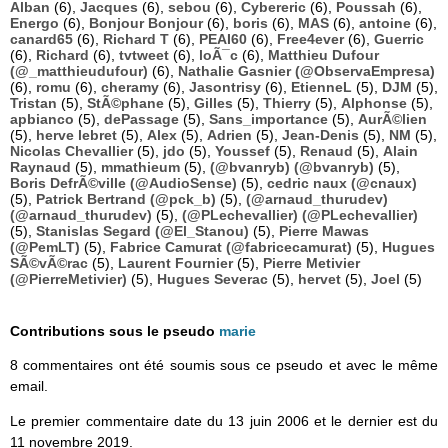
Alban
(6),
Jacques
(6),
sebou
(6),
Cybereric
(6),
Poussah
(6),
Energo
(6),
Bonjour Bonjour
(6),
boris
(6),
MAS
(6),
antoine
(6),
canard65
(6),
Richard T
(6),
PEAI60
(6),
Free4ever
(6),
Guerric
(6),
Richard
(6),
tvtweet
(6),
loÃ¯c
(6),
Matthieu Dufour
(@_matthieudufour)
(6),
Nathalie Gasnier (@ObservaEmpresa)
(6),
romu
(6),
cheramy
(6),
Jasontrisy
(6),
EtienneL
(5),
DJM
(5),
Tristan
(5),
StÃ©phane
(5),
Gilles
(5),
Thierry
(5),
Alphonse
(5),
apbianco
(5),
dePassage
(5),
Sans_importance
(5),
AurÃ©lien
(5),
herve lebret
(5),
Alex
(5),
Adrien
(5),
Jean-Denis
(5),
NM
(5),
Nicolas Chevallier
(5),
jdo
(5),
Youssef
(5),
Renaud
(5),
Alain
Raynaud
(5),
mmathieum
(5),
(@bvanryb) (@bvanryb)
(5),
Boris DefrÃ©ville (@AudioSense)
(5),
cedric naux (@cnaux)
(5),
Patrick Bertrand (@pck_b)
(5),
(@arnaud_thurudev)
(@arnaud_thurudev)
(5),
(@PLechevallier) (@PLechevallier)
(5),
Stanislas Segard (@El_Stanou)
(5),
Pierre Mawas
(@PemLT)
(5),
Fabrice Camurat (@fabricecamurat)
(5),
Hugues
SÃ©vÃ©rac
(5),
Laurent Fournier
(5),
Pierre Metivier
(@PierreMetivier)
(5),
Hugues Severac
(5),
hervet
(5),
Joel
(5)
Contributions sous le pseudo
marie
8 commentaires ont été soumis sous ce pseudo et avec le même
email.
Le premier commentaire date du 13 juin 2006 et le dernier est du
11 novembre 2019.