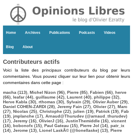
Home
Archives
Publications
Podcasts
Videos
Blog
About
Contributeurs actifs
Voici la liste des principaux contributeurs du blog par leurs
commentaires. Vous pouvez cliquer sur leur lien pour obtenir leurs
commentaires dans cette page :
macha
(113),
Michel Nizon
(96),
Pierre
(85),
Fabien
(66),
herve
(66),
leafar
(44),
guillaume
(42),
Laurent
(40),
philippe
(32),
Herve Kabla
(30),
rthomas
(30),
Sylvain
(29),
Olivier Auber
(29),
Daniel COHEN-ZARDI
(28),
Jeremy Fain
(27),
Olivier
(27),
Marc
(27),
Nicolas
(25),
Christophe
(22),
julien
(19),
Patrick
(19),
Fab
(19),
jmplanche
(17),
Arnaud@Thurudev (@arnaud_thurudev)
(17),
Jeremy
(16),
OlivierJ
(16),
JustinThemiddle
(16),
vicnent
(16),
bobonofx
(15),
Paul Gateau
(15),
Pierre Jol
(14),
patr_ix
(14),
Jerome
(13),
Lionel LaskÃ© (@lionellaske)
(13),
Pierre