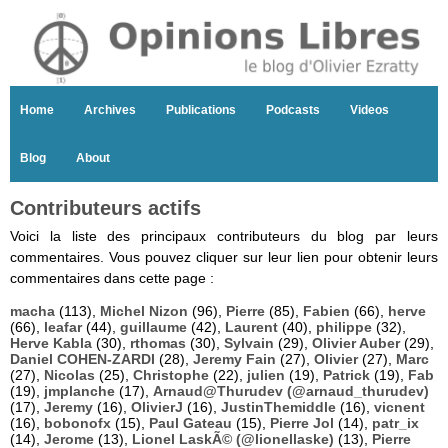
Home
Archives
Publications
Podcasts
Videos
Blog
About
Contributeurs actifs
Voici la liste des principaux contributeurs du blog par leurs
commentaires. Vous pouvez cliquer sur leur lien pour obtenir leurs
commentaires dans cette page :
macha
(113),
Michel Nizon
(96),
Pierre
(85),
Fabien
(66),
herve
(66),
leafar
(44),
guillaume
(42),
Laurent
(40),
philippe
(32),
Herve Kabla
(30),
rthomas
(30),
Sylvain
(29),
Olivier Auber
(29),
Daniel COHEN-ZARDI
(28),
Jeremy Fain
(27),
Olivier
(27),
Marc
(27),
Nicolas
(25),
Christophe
(22),
julien
(19),
Patrick
(19),
Fab
(19),
jmplanche
(17),
Arnaud@Thurudev (@arnaud_thurudev)
(17),
Jeremy
(16),
OlivierJ
(16),
JustinThemiddle
(16),
vicnent
(16),
bobonofx
(15),
Paul Gateau
(15),
Pierre Jol
(14),
patr_ix
(14),
Jerome
(13),
Lionel LaskÃ© (@lionellaske)
(13),
Pierre