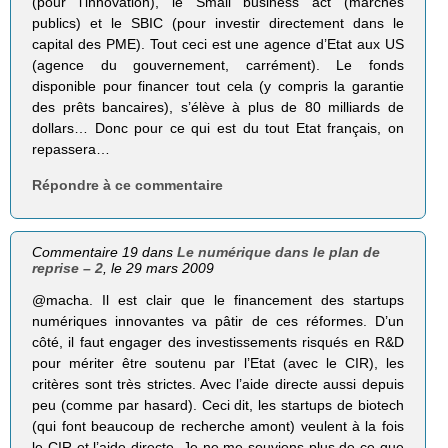
(pour l’innovation), le Small business act (marchés
publics) et le SBIC (pour investir directement dans le
capital des PME). Tout ceci est une agence d’Etat aux US
(agence du gouvernement, carrément). Le fonds
disponible pour financer tout cela (y compris la garantie
des prêts bancaires), s’élève à plus de 80 milliards de
dollars… Donc pour ce qui est du tout Etat français, on
repassera…
Répondre à ce commentaire
Commentaire 19 dans
Le numérique dans le plan de
reprise – 2
, le 29 mars 2009
@macha. Il est clair que le financement des startups
numériques innovantes va pâtir de ces réformes. D’un
côté, il faut engager des investissements risqués en R&D
pour mériter être soutenu par l’Etat (avec le CIR), les
critères sont très strictes. Avec l’aide directe aussi depuis
peu (comme par hasard). Ceci dit, les startups de biotech
(qui font beaucoup de recherche amont) veulent à la fois
le CIR et l’aide directe. Je ne me souviens plus de ce que