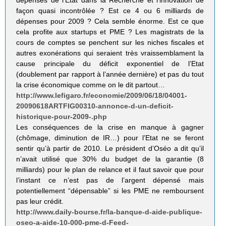
dépenses de l’Etat dans la Recherche et l’innovation de
façon quasi incontrôlée ? Est ce 4 ou 6 milliards de
dépenses pour 2009 ? Cela semble énorme. Est ce que
cela profite aux startups et PME ? Les magistrats de la
cours de comptes se penchent sur les niches fiscales et
autres exonérations qui seraient très vraissemblament la
cause principale du déficit exponentiel de l’Etat
(doublement par rapport à l’année dernière) et pas du tout
la crise économique comme on le dit partout…
http://www.lefigaro.fr/economie/2009/06/18/04001-
20090618ARTFIG00310-annonce-d-un-deficit-
historique-pour-2009-.php
Les conséquences de la crise en manque à gagner
(chômage, diminution de IR…) pour l’Etat ne se feront
sentir qu’à partir de 2010. Le président d’Oséo a dit qu’il
n’avait utilisé que 30% du budget de la garantie (8
milliards) pour le plan de relance et il faut savoir que pour
l’instant ce n’est pas de l’argent dépensé mais
potentiellement “dépensable” si les PME ne remboursent
pas leur crédit.
http://www.daily-bourse.fr/la-banque-d-aide-publique-
oseo-a-aide-10-000-pme-d-Feed-