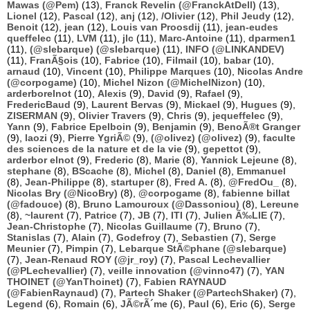
Mawas (@Pem)
(13),
Franck Revelin (@FranckAtDell)
(13),
Lionel
(12),
Pascal
(12),
anj
(12),
/Olivier
(12),
Phil Jeudy
(12),
Benoit
(12),
jean
(12),
Louis van Proosdij
(11),
jean-eudes
queffelec
(11),
LVM
(11),
jlc
(11),
Marc-Antoine
(11),
dparmen1
(11),
(@slebarque) (@slebarque)
(11),
INFO (@LINKANDEV)
(11),
FranÃ§ois
(10),
Fabrice
(10),
Filmail
(10),
babar
(10),
arnaud
(10),
Vincent
(10),
Philippe Marques
(10),
Nicolas Andre
(@corpogame)
(10),
Michel Nizon (@MichelNizon)
(10),
arderborelnot
(10),
Alexis
(9),
David
(9),
Rafael
(9),
FredericBaud
(9),
Laurent Bervas
(9),
Mickael
(9),
Hugues
(9),
ZISERMAN
(9),
Olivier Travers
(9),
Chris
(9),
jequeffelec
(9),
Yann
(9),
Fabrice Epelboin
(9),
Benjamin
(9),
BenoÃ®t Granger
(9),
laozi
(9),
Pierre YgriÃ©
(9),
(@olivez) (@olivez)
(9),
faculte
des sciences de la nature et de la vie
(9),
gepettot
(9),
arderbor elnot
(9),
Frederic
(8),
Marie
(8),
Yannick Lejeune
(8),
stephane
(8),
BScache
(8),
Michel
(8),
Daniel
(8),
Emmanuel
(8),
Jean-Philippe
(8),
startuper
(8),
Fred A.
(8),
@FredOu_
(8),
Nicolas Bry (@NicoBry)
(8),
@corpogame
(8),
fabienne billat
(@fadouce)
(8),
Bruno Lamouroux (@Dassoniou)
(8),
Lereune
(8),
~laurent
(7),
Patrice
(7),
JB
(7),
ITI
(7),
Julien Ã‰LIE
(7),
Jean-Christophe
(7),
Nicolas Guillaume
(7),
Bruno
(7),
Stanislas
(7),
Alain
(7),
Godefroy
(7),
Sebastien
(7),
Serge
Meunier
(7),
Pimpin
(7),
Lebarque StÃ©phane (@slebarque)
(7),
Jean-Renaud ROY (@jr_roy)
(7),
Pascal Lechevallier
(@PLechevallier)
(7),
veille innovation (@vinno47)
(7),
YAN
THOINET (@YanThoinet)
(7),
Fabien RAYNAUD
(@FabienRaynaud)
(7),
Partech Shaker (@PartechShaker)
(7),
Legend
(6),
Romain
(6),
JÃ©rÃ´me
(6),
Paul
(6),
Eric
(6),
Serge