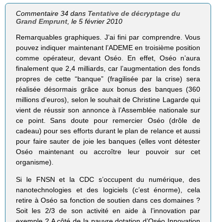
Commentaire 34 dans
Tentative de décryptage du
Grand Emprunt
, le 5 février 2010
Remarquables graphiques. J’ai fini par comprendre. Vous
pouvez indiquer maintenant l’ADEME en troisième position
comme opérateur, devant Oséo. En effet, Oséo n’aura
finalement que 2,4 milliards, car l’augmentation des fonds
propres de cette “banque” (fragilisée par la crise) sera
réalisée désormais grâce aux bonus des banques (360
millions d’euros), selon le souhait de Christine Lagarde qui
vient de réussir son annonce à l’Assemblée nationale sur
ce point. Sans doute pour remercier Oséo (drôle de
cadeau) pour ses efforts durant le plan de relance et aussi
pour faire sauter de joie les banques (elles vont détester
Oséo maintenant ou accroître leur pouvoir sur cet
organisme).
Si le FNSN et la CDC s’occupent du numérique, des
nanotechnologies et des logiciels (c’est énorme), cela
retire à Oséo sa fonction de soutien dans ces domaines ?
Soit les 2/3 de son activité en aide à l’innovation par
exemple ? A côté de la pauvre dotation d’Oséo Innovation