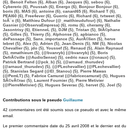
(6),
Benoit Felten
(6),
Alban
(6),
Jacques
(6),
sebou
(6),
Cybereric
(6),
Poussah
(6),
Energo
(6),
Bonjour Bonjour
(6),
boris
(6),
MAS
(6),
antoine
(6),
canard65
(6),
Richard T
(6),
PEAI60
(6),
Free4ever
(6),
Guerric
(6),
Richard
(6),
tvtweet
(6),
loÃ¯c
(6),
Matthieu Dufour (@_matthieudufour)
(6),
Nathalie
Gasnier (@ObservaEmpresa)
(6),
romu
(6),
cheramy
(6),
Jasontrisy
(6),
EtienneL
(5),
DJM
(5),
Tristan
(5),
StÃ©phane
(5),
Gilles
(5),
Thierry
(5),
Alphonse
(5),
apbianco
(5),
dePassage
(5),
Sans_importance
(5),
AurÃ©lien
(5),
herve
lebret
(5),
Alex
(5),
Adrien
(5),
Jean-Denis
(5),
NM
(5),
Nicolas
Chevallier
(5),
jdo
(5),
Youssef
(5),
Renaud
(5),
Alain Raynaud
(5),
mmathieum
(5),
(@bvanryb) (@bvanryb)
(5),
Boris
DefrÃ©ville (@AudioSense)
(5),
cedric naux (@cnaux)
(5),
Patrick Bertrand (@pck_b)
(5),
(@arnaud_thurudev)
(@arnaud_thurudev)
(5),
(@PLechevallier) (@PLechevallier)
(5),
Stanislas Segard (@El_Stanou)
(5),
Pierre Mawas
(@PemLT)
(5),
Fabrice Camurat (@fabricecamurat)
(5),
Hugues
SÃ©vÃ©rac
(5),
Laurent Fournier
(5),
Pierre Metivier
(@PierreMetivier)
(5),
Hugues Severac
(5),
hervet
(5),
Joel
(5)
Contributions sous le pseudo
Guillaume
42 commentaires ont été soumis sous ce pseudo et avec le même
email.
Le premier commentaire date du 25 avril 2008 et le dernier est du