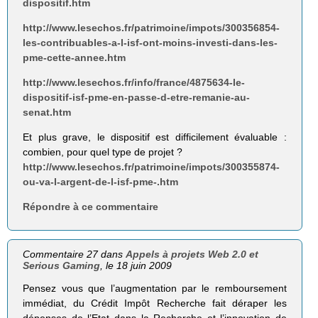
dispositif.htm
http://www.lesechos.fr/patrimoine/impots/300356854-
les-contribuables-a-l-isf-ont-moins-investi-dans-les-
pme-cette-annee.htm
http://www.lesechos.fr/info/france/4875634-le-
dispositif-isf-pme-en-passe-d-etre-remanie-au-
senat.htm
Et plus grave, le dispositif est difficilement évaluable :
combien, pour quel type de projet ?
http://www.lesechos.fr/patrimoine/impots/300355874-
ou-va-l-argent-de-l-isf-pme-.htm
Répondre à ce commentaire
Commentaire 27 dans
Appels à projets Web 2.0 et
Serious Gaming
, le 18 juin 2009
Pensez vous que l’augmentation par le remboursement
immédiat, du Crédit Impôt Recherche fait déraper les