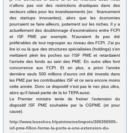
n’allons pas voir des restrictions drastiques dans des
secteurs utiles pour les investissements (ex : financement
des startups innovantes), alors que les économies
pourraient se faire ailleurs, justement sur les niches. Il y a
actuellement des doublonnage d’exonérations entre FCPI
et ISF PME par exemple. N’auraient ils pas été
préférables de tout regrouper au niveau des FCPI. J’ai pu
lire ici ou là que des structures spécialisées (holdings) s’en
mettaient plein les poches sur l’ISF PME et retardaient
l’arrivée des fonds au sein des PME. En outre elles font
concurrence aux FCPI. Et en plus, a priori l’année
dernière seuls 500 millions d’euros ont été investis dans
les PME par les contribuables ISF et ce sera encore moins
cette année. Donc ce dispositif n’est pas le nec plus ultra,
alors qu’il faisait partie de la loi TEPA aussi.
Le Premier ministre tente de freiner l’extension du
dispositif ISF PME souhaitée par la CGPME (et pour
cause).
http://www.lesechos.fr/patrimoine/impots/300356505–
isf-pme-fillon-ferme-la-porte-a-une-extension-du-