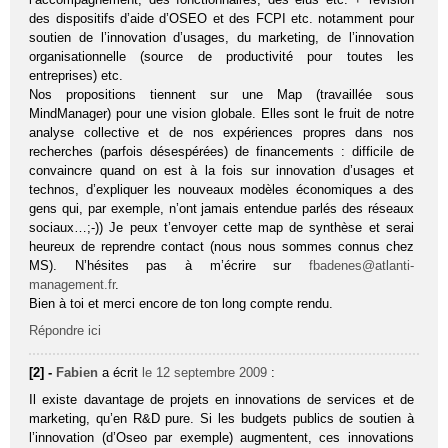
des dispositifs d’aide d’OSEO et des FCPI etc. notamment pour
soutien de l’innovation d’usages, du marketing, de l’innovation
organisationnelle (source de productivité pour toutes les
entreprises) etc.
Nos propositions tiennent sur une Map (travaillée sous
MindManager) pour une vision globale. Elles sont le fruit de notre
analyse collective et de nos expériences propres dans nos
recherches (parfois désespérées) de financements : difficile de
convaincre quand on est à la fois sur innovation d’usages et
technos, d’expliquer les nouveaux modèles économiques a des
gens qui, par exemple, n’ont jamais entendue parlés des réseaux
sociaux…;-)) Je peux t’envoyer cette map de synthèse et serai
heureux de reprendre contact (nous nous sommes connus chez
MS). N’hésites pas à m’écrire sur
fbadenes@atlanti-
management.fr
.
Bien à toi et merci encore de ton long compte rendu.
Répondre ici
[2] -
Fabien
a écrit
le 12 septembre 2009
:
Il existe davantage de projets en innovations de services et de
marketing, qu’en R&D pure. Si les budgets publics de soutien à
l’innovation (d’Oseo par exemple) augmentent, ces innovations