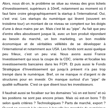
Alors, nous dit-on, le problème se situe au niveau des gros tickets
d’investissement, supérieurs à 10m€, notamment au moment où il
faut faire croire géographiquement la startup à l’international. Oui,
c’est vrai. Les startups du numérique qui lèvent (souvent en
troisième tour) un montant de ce niveau se comptent sur les doigts
d’une à deux mains par an. Mais c’est lié au “pipe”. Au fait que peu
d’entre elles aboutissent jusque là, avec un bon produit répondant
au besoin du marché, un bon marketing, un bon modèle
économique et de véritables vélléités de se développer à
l’international et notamment aux USA. Les fonds sont aussi quelque
peu frileux, c’est un peu vrai. Nous avons aussi France
Investissement qui sous la coupe de la CDC, oriente et focalise les
investissements bancaires dans les FCPI. Et puis aussi le Fonds
Stratégique d’Investissement qui jusqu’à présent n’a pas trop
trempé dans le numérique. Bref, on ne manque ni d’argent ni de
structures pour en investir. On manque surtout d’un “pipe” de
qualité suffisante. C’est ce que disent tous les investisseurs.
Il faudrait aussi se focaliser sur les domaines “où on est bons” et où
les positions ne sont pas encore prises. Mais où est-on bons ? Et
selon quels critères ? Technologiques ? Parts de marché, export ?
Quand on connait à la vitesse à laquelle les marchés du numérique