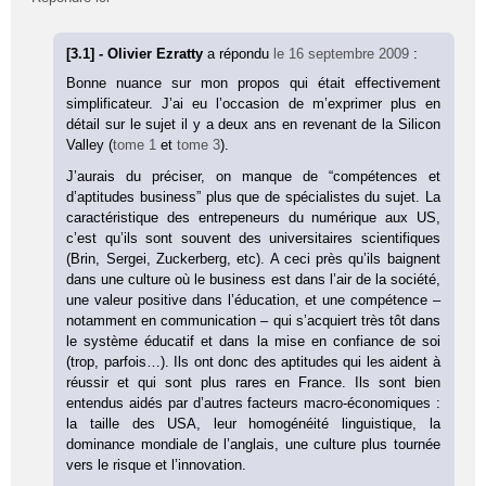
[3.1] - Olivier Ezratty
a répondu
le 16 septembre 2009
:
Bonne nuance sur mon propos qui était effectivement
simplificateur. J’ai eu l’occasion de m’exprimer plus en
détail sur le sujet il y a deux ans en revenant de la Silicon
Valley (
tome 1
et
tome 3
).
J’aurais du préciser, on manque de “compétences et
d’aptitudes business” plus que de spécialistes du sujet. La
caractéristique des entrepeneurs du numérique aux US,
c’est qu’ils sont souvent des universitaires scientifiques
(Brin, Sergei, Zuckerberg, etc). A ceci près qu’ils baignent
dans une culture où le business est dans l’air de la société,
une valeur positive dans l’éducation, et une compétence –
notamment en communication – qui s’acquiert très tôt dans
le système éducatif et dans la mise en confiance de soi
(trop, parfois…). Ils ont donc des aptitudes qui les aident à
réussir et qui sont plus rares en France. Ils sont bien
entendus aidés par d’autres facteurs macro-économiques :
la taille des USA, leur homogénéité linguistique, la
dominance mondiale de l’anglais, une culture plus tournée
vers le risque et l’innovation.