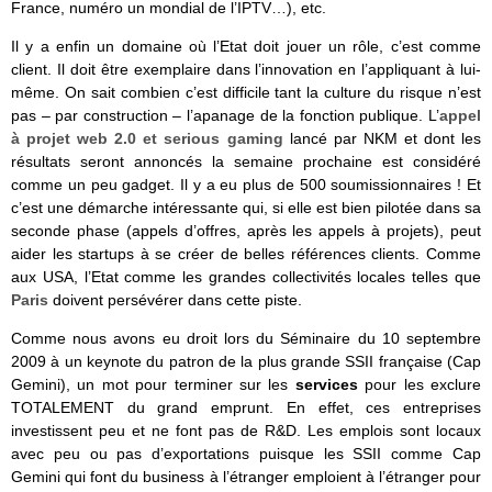
France, numéro un mondial de l’IPTV…), etc.
Il y a enfin un domaine où l’Etat doit jouer un rôle, c’est comme
client. Il doit être exemplaire dans l’innovation en l’appliquant à lui-
même. On sait combien c’est difficile tant la culture du risque n’est
pas – par construction – l’apanage de la fonction publique. L’
appel
à projet web 2.0 et serious gaming
lancé par NKM et dont les
résultats seront annoncés la semaine prochaine est considéré
comme un peu gadget. Il y a eu plus de 500 soumissionnaires ! Et
c’est une démarche intéressante qui, si elle est bien pilotée dans sa
seconde phase (appels d’offres, après les appels à projets), peut
aider les startups à se créer de belles références clients. Comme
aux USA, l’Etat comme les grandes collectivités locales telles que
Paris
doivent persévérer dans cette piste.
Comme nous avons eu droit lors du Séminaire du 10 septembre
2009 à un keynote du patron de la plus grande SSII française (Cap
Gemini), un mot pour terminer sur les
services
pour les exclure
TOTALEMENT du grand emprunt. En effet, ces entreprises
investissent peu et ne font pas de R&D. Les emplois sont locaux
avec peu ou pas d’exportations puisque les SSII comme Cap
Gemini qui font du business à l’étranger emploient à l’étranger pour