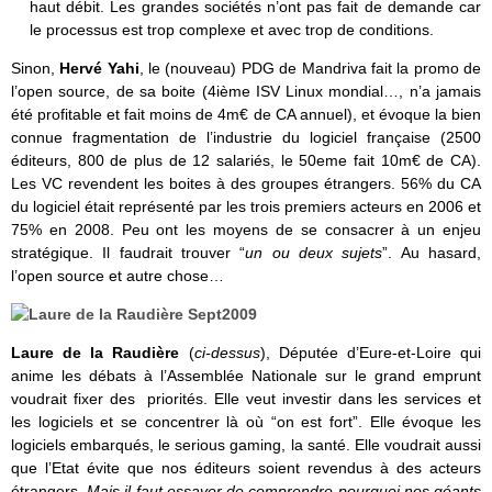
haut débit. Les grandes sociétés n’ont pas fait de demande car
le processus est trop complexe et avec trop de conditions.
Sinon,
Hervé Yahi
, le (nouveau) PDG de Mandriva fait la promo de
l’open source, de sa boite (4ième ISV Linux mondial…, n’a jamais
été profitable et fait moins de 4m€ de CA annuel), et évoque la bien
connue fragmentation de l’industrie du logiciel française (2500
éditeurs, 800 de plus de 12 salariés, le 50eme fait 10m€ de CA).
Les VC revendent les boites à des groupes étrangers. 56% du CA
du logiciel était représenté par les trois premiers acteurs en 2006 et
75% en 2008. Peu ont les moyens de se consacrer à un enjeu
stratégique. Il faudrait trouver “
un ou deux sujets
”. Au hasard,
l’open source et autre chose…
Laure de la Raudière
(
ci-dessus
), Députée d’Eure-et-Loire qui
anime les débats à l’Assemblée Nationale sur le grand emprunt
voudrait fixer des priorités. Elle veut investir dans les services et
les logiciels et se concentrer là où “on est fort”. Elle évoque les
logiciels embarqués, le serious gaming, la santé. Elle voudrait aussi
que l’Etat évite que nos éditeurs soient revendus à des acteurs
étrangers.
Mais il faut essayer de comprendre pourquoi nos géants