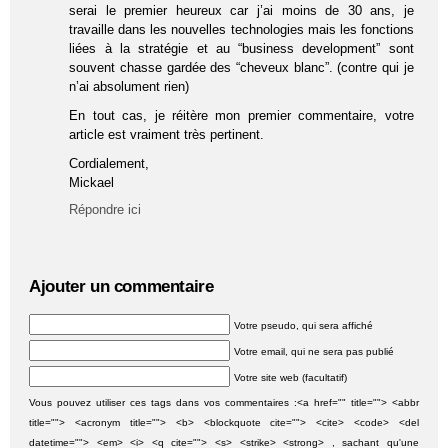
serai le premier heureux car j’ai moins de 30 ans, je
travaille dans les nouvelles technologies mais les fonctions
liées à la stratégie et au “business development” sont
souvent chasse gardée des “cheveux blanc”. (contre qui je
n’ai absolument rien)
En tout cas, je réitère mon premier commentaire, votre
article est vraiment très pertinent.
Cordialement,
Mickael
Répondre ici
Ajouter un commentaire
Votre pseudo, qui sera affiché
Votre email, qui ne sera pas publié
Votre site web (facultatif)
Vous pouvez utiliser ces tags dans vos commentaires :<a href="" title=""> <abbr
title=""> <acronym title=""> <b> <blockquote cite=""> <cite> <code> <del
datetime=""> <em> <i> <q cite=""> <s> <strike> <strong> , sachant qu'une