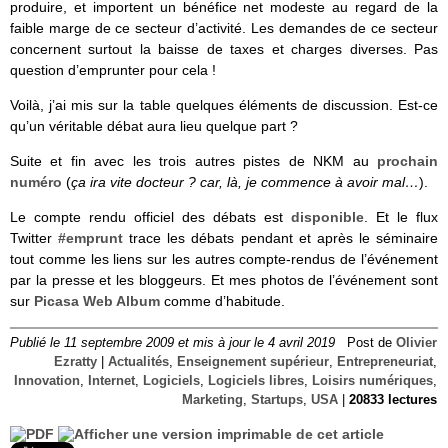
produire, et importent un bénéfice net modeste au regard de la
faible marge de ce secteur d’activité. Les demandes de ce secteur
concernent surtout la baisse de taxes et charges diverses. Pas
question d’emprunter pour cela !
Voilà, j’ai mis sur la table quelques éléments de discussion. Est-ce
qu’un véritable débat aura lieu quelque part ?
Suite et fin avec les trois autres pistes de NKM au
prochain
numéro
(
ça ira vite docteur ? car, là, je commence à avoir mal…
).
Le compte rendu officiel des débats est
disponible
. Et le flux
Twitter
#emprunt
trace les débats pendant et après le séminaire
tout comme les liens sur les autres compte-rendus de l’événement
par la presse et les bloggeurs. Et mes photos de l’événement sont
sur
Picasa Web Album
comme d’habitude.
Publié le 11 septembre 2009 et mis à jour le 4 avril 2019
Post de
Olivier
Ezratty
|
Actualités
,
Enseignement supérieur
,
Entrepreneuriat
,
Innovation
,
Internet
,
Logiciels
,
Logiciels libres
,
Loisirs numériques
,
Marketing
,
Startups
,
USA
|
20833 lectures