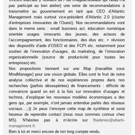
pas participé au bon atelier) une serie de recommandations à
transmettre au gouvernement en tant que CEO d’Atlantic
Management mais surtout vice-président d’Atlantic 2.0 (cluster
d’entreprises innovantes de l’Ouest). Nos recommandations vont
dans le meme sens : small business act, éducation numérique
orientée usages innovants des jeunes, des acteurs de
l’accompagnement, des fonctionnaires, des élus etc. + révision
des dispositifs d’aide d’OSEO et des FCPI etc. notamment pour
soutien de l’innovation d’usages, du marketing, de l’innovation
organisationnelle (source de productivité pour toutes les
entreprises) etc.
Nos propositions tiennent sur une Map (travaillée sous
MindManager) pour une vision globale. Elles sont le fruit de notre
analyse collective et de nos expériences propres dans nos
recherches (parfois désespérées) de financements : difficile de
convaincre quand on est à la fois sur innovation d’usages et
technos, d’expliquer les nouveaux modèles économiques a des
gens qui, par exemple, n’ont jamais entendue parlés des réseaux
sociaux…;-)) Je peux t’envoyer cette map de synthèse et serai
heureux de reprendre contact (nous nous sommes connus chez
MS). N’hésites pas à m’écrire sur
fbadenes@atlanti-
management.fr
.
Bien à toi et merci encore de ton long compte rendu.