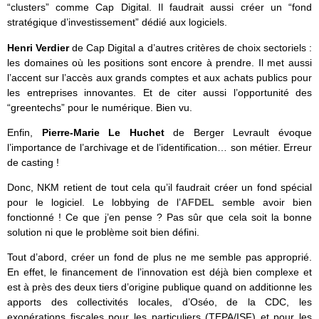
“clusters” comme Cap Digital. Il faudrait aussi créer un “fond
stratégique d’investissement” dédié aux logiciels.
Henri Verdier
de Cap Digital a d’autres critères de choix sectoriels :
les domaines où les positions sont encore à prendre. Il met aussi
l’accent sur l’accès aux grands comptes et aux achats publics pour
les entreprises innovantes. Et de citer aussi l’opportunité des
“greentechs” pour le numérique. Bien vu.
Enfin,
Pierre-Marie Le Huchet
de Berger Levrault évoque
l’importance de l’archivage et de l’identification… son métier. Erreur
de casting !
Donc, NKM retient de tout cela qu’il faudrait créer un fond spécial
pour le logiciel. Le lobbying de l’
AFDEL
semble avoir bien
fonctionné ! Ce que j’en pense ? Pas sûr que cela soit la bonne
solution ni que le problème soit bien défini.
Tout d’abord, créer un fond de plus ne me semble pas approprié.
En effet, le financement de l’innovation est déjà bien complexe et
est à près des deux tiers d’origine publique quand on additionne les
apports des collectivités locales, d’Oséo, de la CDC, les
exonérations fiscales pour les particuliers (TEPA/ISF) et pour les