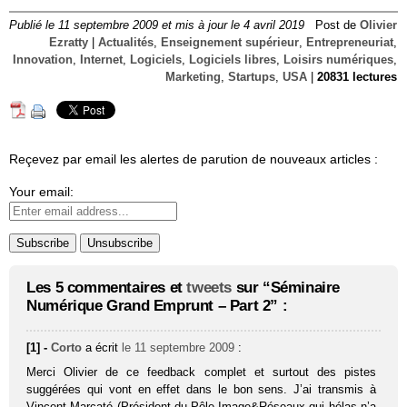
Publié le 11 septembre 2009 et mis à jour le 4 avril 2019
Post de
Olivier
Ezratty
|
Actualités
,
Enseignement supérieur
,
Entrepreneuriat
,
Innovation
,
Internet
,
Logiciels
,
Logiciels libres
,
Loisirs numériques
,
Marketing
,
Startups
,
USA
|
20831 lectures
Reçevez par email les alertes de parution de nouveaux articles :
Your email:
Les 5 commentaires et
tweets
sur “Séminaire
Numérique Grand Emprunt – Part 2” :
[1] -
Corto
a écrit
le 11 septembre 2009
:
Merci Olivier de ce feedback complet et surtout des pistes
suggérées qui vont en effet dans le bon sens. J’ai transmis à
Vincent Marcaté (Président du Pôle Image&Réseaux qui hélas n’a