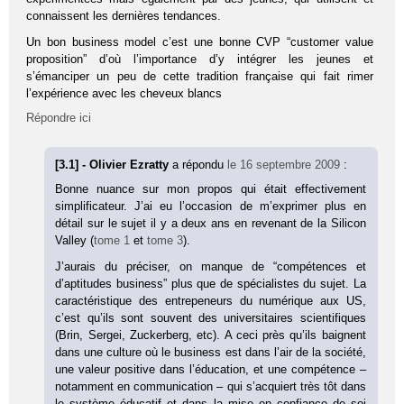
connaissent les dernières tendances.
Un bon business model c’est une bonne CVP “customer value
proposition” d’où l’importance d’y intégrer les jeunes et
s’émanciper un peu de cette tradition française qui fait rimer
l’expérience avec les cheveux blancs
Répondre ici
[3.1] - Olivier Ezratty
a répondu
le 16 septembre 2009
:
Bonne nuance sur mon propos qui était effectivement
simplificateur. J’ai eu l’occasion de m’exprimer plus en
détail sur le sujet il y a deux ans en revenant de la Silicon
Valley (
tome 1
et
tome 3
).
J’aurais du préciser, on manque de “compétences et
d’aptitudes business” plus que de spécialistes du sujet. La
caractéristique des entrepeneurs du numérique aux US,
c’est qu’ils sont souvent des universitaires scientifiques
(Brin, Sergei, Zuckerberg, etc). A ceci près qu’ils baignent
dans une culture où le business est dans l’air de la société,
une valeur positive dans l’éducation, et une compétence –
notamment en communication – qui s’acquiert très tôt dans
le système éducatif et dans la mise en confiance de soi