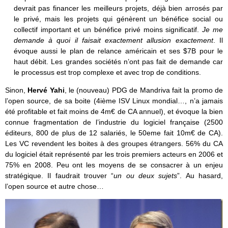
devrait pas financer les meilleurs projets, déjà bien arrosés par
le privé, mais les projets qui génèrent un bénéfice social ou
collectif important et un bénéfice privé moins significatif.
Je me
demande à quoi il faisait exactement allusion exactement
. Il
évoque aussi le plan de relance américain et ses $7B pour le
haut débit. Les grandes sociétés n’ont pas fait de demande car
le processus est trop complexe et avec trop de conditions.
Sinon,
Hervé Yahi
, le (nouveau) PDG de Mandriva fait la promo de
l’open source, de sa boite (4ième ISV Linux mondial…, n’a jamais
été profitable et fait moins de 4m€ de CA annuel), et évoque la bien
connue fragmentation de l’industrie du logiciel française (2500
éditeurs, 800 de plus de 12 salariés, le 50eme fait 10m€ de CA).
Les VC revendent les boites à des groupes étrangers. 56% du CA
du logiciel était représenté par les trois premiers acteurs en 2006 et
75% en 2008. Peu ont les moyens de se consacrer à un enjeu
stratégique. Il faudrait trouver “
un ou deux sujets
”. Au hasard,
l’open source et autre chose…