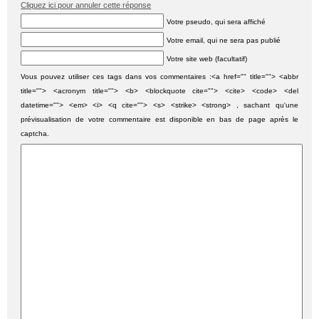
Cliquez ici pour annuler cette réponse
Votre pseudo, qui sera affiché
Votre email, qui ne sera pas publié
Votre site web (facultatif)
Vous pouvez utiliser ces tags dans vos commentaires :<a href="" title=""> <abbr
title=""> <acronym title=""> <b> <blockquote cite=""> <cite> <code> <del
datetime=""> <em> <i> <q cite=""> <s> <strike> <strong> , sachant qu'une
prévisualisation de votre commentaire est disponible en bas de page après le
captcha.