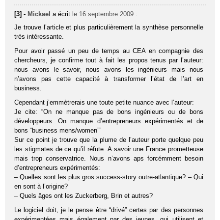
[3] -
Mickael
a écrit
le 16 septembre 2009
:
Je trouve l’article et plus particulièrement la synthèse personnelle
très intéressante.
Pour avoir passé un peu de temps au CEA en compagnie des
chercheurs, je confirme tout à fait les propos tenus par l’auteur:
nous avons le savoir, nous avons les ingénieurs mais nous
n’avons pas cette capacité à transformer l’état de l’art en
business.
Cependant j’emmètrerais une toute petite nuance avec l’auteur:
Je cite: “On ne manque pas de bons ingénieurs ou de bons
développeurs. On manque d’entrepreneurs expérimentés et de
bons “business mens/women””
Sur ce point je trouve que la plume de l’auteur porte quelque peu
les stigmates de ce qu’il réfute. A savoir une France prometteuse
mais trop conservatrice. Nous n’avons aps forcémment besoin
d’entrepreneurs expérimentés:
– Quelles sont les plus gros success-story outre-atlantique? – Qui
en sont à l’origine?
– Quels âges ont les Zuckerberg, Brin et autres?
Le logiciel doit, je le pense être “drivé” certes par des personnes
expérimentées mais également par des jeunes, qui utilisent et