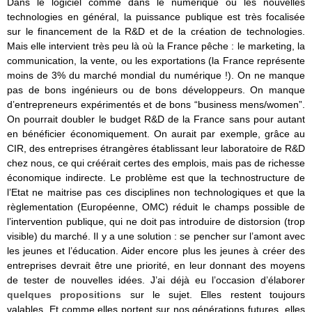
Dans le logiciel comme dans le numérique ou les nouvelles
technologies en général, la puissance publique est très focalisée
sur le financement de la R&D et de la création de technologies.
Mais elle intervient très peu là où la France pêche : le marketing, la
communication, la vente, ou les exportations (la France représente
moins de 3% du marché mondial du numérique !). On ne manque
pas de bons ingénieurs ou de bons développeurs. On manque
d’entrepreneurs expérimentés et de bons “business mens/women”.
On pourrait doubler le budget R&D de la France sans pour autant
en bénéficier économiquement. On aurait par exemple, grâce au
CIR, des entreprises étrangères établissant leur laboratoire de R&D
chez nous, ce qui créérait certes des emplois, mais pas de richesse
économique indirecte. Le problème est que la technostructure de
l’Etat ne maitrise pas ces disciplines non technologiques et que la
règlementation (Européenne, OMC) réduit le champs possible de
l’intervention publique, qui ne doit pas introduire de distorsion (trop
visible) du marché. Il y a une solution : se pencher sur l’amont avec
les jeunes et l’éducation. Aider encore plus les jeunes à créer des
entreprises devrait être une priorité, en leur donnant des moyens
de tester de nouvelles idées. J’ai déjà eu l’occasion d’élaborer
quelques propositions
sur le sujet. Elles restent toujours
valables. Et comme elles portent sur nos générations futures, elles