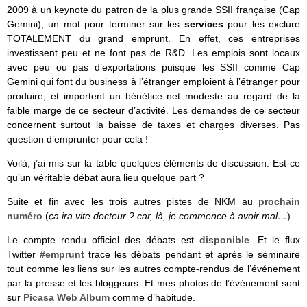
2009 à un keynote du patron de la plus grande SSII française (Cap
Gemini), un mot pour terminer sur les
services
pour les exclure
TOTALEMENT du grand emprunt. En effet, ces entreprises
investissent peu et ne font pas de R&D. Les emplois sont locaux
avec peu ou pas d’exportations puisque les SSII comme Cap
Gemini qui font du business à l’étranger emploient à l’étranger pour
produire, et importent un bénéfice net modeste au regard de la
faible marge de ce secteur d’activité. Les demandes de ce secteur
concernent surtout la baisse de taxes et charges diverses. Pas
question d’emprunter pour cela !
Voilà, j’ai mis sur la table quelques éléments de discussion. Est-ce
qu’un véritable débat aura lieu quelque part ?
Suite et fin avec les trois autres pistes de NKM au
prochain
numéro
(
ça ira vite docteur ? car, là, je commence à avoir mal…
).
Le compte rendu officiel des débats est
disponible
. Et le flux
Twitter
#emprunt
trace les débats pendant et après le séminaire
tout comme les liens sur les autres compte-rendus de l’événement
par la presse et les bloggeurs. Et mes photos de l’événement sont
sur
Picasa Web Album
comme d’habitude.