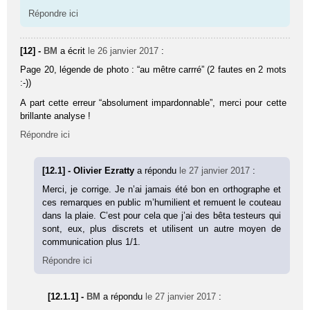
Répondre ici
[12] -
BM
a écrit
le 26 janvier 2017
:
Page 20, légende de photo : “au mêtre carrré” (2 fautes en 2 mots
:-))
A part cette erreur “absolument impardonnable”, merci pour cette
brillante analyse !
Répondre ici
[12.1] - Olivier Ezratty
a répondu
le 27 janvier 2017
:
Merci, je corrige. Je n’ai jamais été bon en orthographe et
ces remarques en public m’humilient et remuent le couteau
dans la plaie. C’est pour cela que j’ai des bêta testeurs qui
sont, eux, plus discrets et utilisent un autre moyen de
communication plus 1/1.
Répondre ici
[12.1.1] -
BM
a répondu
le 27 janvier 2017
: