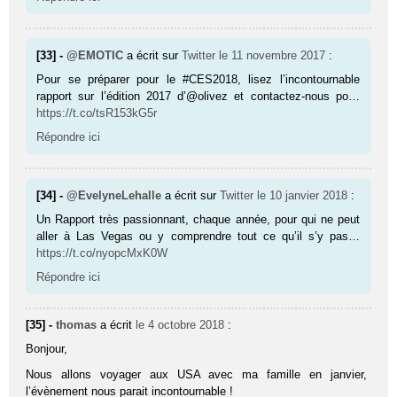
[33] -
@EMOTIC
a écrit sur
Twitter
le 11 novembre 2017
:
Pour se préparer pour le #CES2018, lisez l’incontournable
rapport sur l’édition 2017 d’@olivez et contactez-nous po…
https://t.co/tsR153kG5r
Répondre ici
[34] -
@EvelyneLehalle
a écrit sur
Twitter
le 10 janvier 2018
:
Un Rapport très passionnant, chaque année, pour qui ne peut
aller à Las Vegas ou y comprendre tout ce qu’il s’y pas…
https://t.co/nyopcMxK0W
Répondre ici
[35] -
thomas
a écrit
le 4 octobre 2018
:
Bonjour,
Nous allons voyager aux USA avec ma famille en janvier,
l’évènement nous parait incontournable !