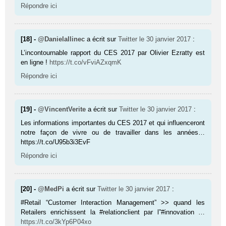
Répondre ici
[18] -
@DanielaIlinec
a écrit sur
Twitter
le 30 janvier 2017
:
L’incontournable rapport du CES 2017 par Olivier Ezratty est
en ligne !
https://t.co/vFviAZxqmK
Répondre ici
[19] -
@VincentVerite
a écrit sur
Twitter
le 30 janvier 2017
:
Les informations importantes du CES 2017 et qui influenceront
notre façon de vivre ou de travailler dans les années…
https://t.co/U95b3i3EvF
Répondre ici
[20] -
@MedPi
a écrit sur
Twitter
le 30 janvier 2017
:
#Retail “Customer Interaction Management” >> quand les
Retailers enrichissent la #relationclient par l”#innovation …
https://t.co/3kYp6P04xo