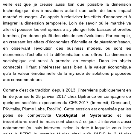
veille est que je creuse aussi loin que possible la dimension
technologique des innovations autant que celle de leurs impact
marché et usages. J’ai appris à relativiser les effets d’annonce et à
intégrer la dimension temporelle. Loin de savoir où le marché va
aller et pousser les entreprises à s’y plonger tête baissée et oreilles
fermées, j’en donne plutôt des clés de ses évolutions. Par exemple,
en creusant les effets d’économies d’échelle et de
plateformisation,
en observant l’évolution des business models, où sont les
économies d’échelle et la différentiation des offres. La dimension
sociologique est aussi à prendre en compte. Dans les objets
connectés, il faut s’intéresser aussi bien à la valeur économique
qu’à la valeur émotionnelle de la myriade de solutions proposées
aux consommateurs.
Comme c’est de tradition depuis 2013, j’interviens publiquement en
fin de journée le 25 janvier 2017 chez Bpifrance en compagnie de
quelques sociétés exposantes du CES 2017 (Immersit, Orosound,
PKvitality, Plume Labs, Rool’In). Cette session est organisée par les
pôles de compétitivité
CapDigital
et
Systematic
et les
inscriptions sont ici
mais sont closes à ce jour. J’interviens aussi
notamment (ou suis intervenu selon la date à laquelle vous lisez
cela) à
l’EBG
le premier février ainsi qu’à l’
AFIC
le 2 février