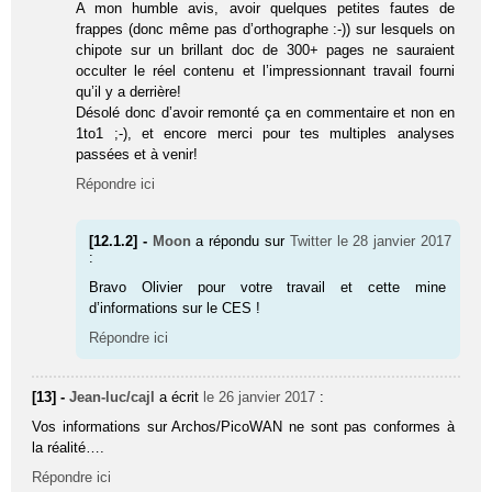
A mon humble avis, avoir quelques petites fautes de
frappes (donc même pas d’orthographe :-)) sur lesquels on
chipote sur un brillant doc de 300+ pages ne sauraient
occulter le réel contenu et l’impressionnant travail fourni
qu’il y a derrière!
Désolé donc d’avoir remonté ça en commentaire et non en
1to1 ;-), et encore merci pour tes multiples analyses
passées et à venir!
Répondre ici
[12.1.2] -
Moon
a répondu sur
Twitter
le 28 janvier 2017
:
Bravo Olivier pour votre travail et cette mine
d’informations sur le CES !
Répondre ici
[13] -
Jean-luc/cajl
a écrit
le 26 janvier 2017
:
Vos informations sur Archos/PicoWAN ne sont pas conformes à
la réalité….
Répondre ici