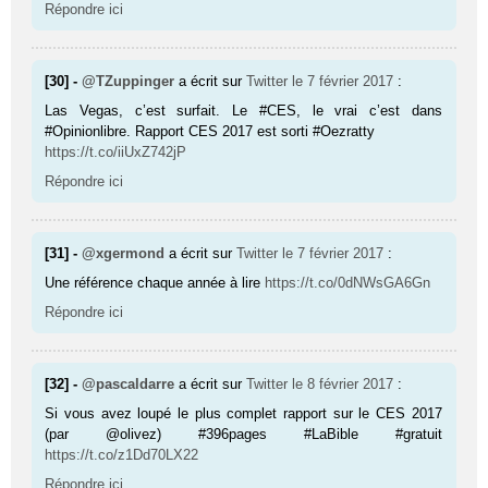
Répondre ici
[30] -
@TZuppinger
a écrit sur
Twitter
le 7 février 2017
:
Las Vegas, c’est surfait. Le #CES, le vrai c’est dans
#Opinionlibre. Rapport CES 2017 est sorti #Oezratty
https://t.co/iiUxZ742jP
Répondre ici
[31] -
@xgermond
a écrit sur
Twitter
le 7 février 2017
:
Une référence chaque année à lire
https://t.co/0dNWsGA6Gn
Répondre ici
[32] -
@pascaldarre
a écrit sur
Twitter
le 8 février 2017
:
Si vous avez loupé le plus complet rapport sur le CES 2017
(par @olivez) #396pages #LaBible #gratuit
https://t.co/z1Dd70LX22
Répondre ici