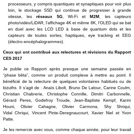
processeurs, y compris quantiques et synaptiques pour voir plus
loin, le stockage SSD qui continue de progresser à grande
vitesse, les
réseaux 5G
, Wi-Fi et
M2M
, les capteurs
photo/vidéo/LiDAR, l’affichage 4K et même 8K, l’OLED qui se bat
en duel avec les LCD LED à base de quantum dots et les
capteurs de toutes sortes, haptiques, eye tracking et EEG
(électro-encéphalogrammes).
Ceux qui ont contribué aux relectures et révisions du Rapport
CES 2017
Je publie ce Rapport après presque une semaine passée en
“phase bêta”, comme un produit complexe à mettre au point. Il
bénéficié de la relecture de quelques volontaires habitués ou de
bizuths. Il s’agit de : Anaïs Libolt, Bruno De Latour, Carine Coulm,
Christian Chabrerie, Christophe Connille, Dimitri Carbonnelle,
Gérard Peres, Godefroy Troude, Jean-Baptiste Kempf, Karim
Houni, Olivier Cahagne, Olivier Carmona, Shy Shriqui,
Vidal Chriqui, Vincent Pinte-Deregnaucourt, Xavier Niel et Yvon
Patte.
Je les remercie avec vous, comme chaque année, pour leur travail