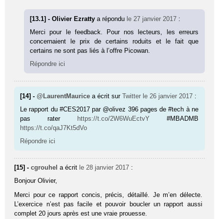
[13.1] - Olivier Ezratty
a répondu
le 27 janvier 2017
:
Merci pour le feedback. Pour nos lecteurs, les erreurs
concernaient le prix de certains roduits et le fait que
certains ne sont pas liés à l’offre Picowan.
Répondre ici
[14] -
@LaurentMaurice
a écrit sur
Twitter
le 26 janvier 2017
:
Le rapport du #CES2017 par @olivez 396 pages de #tech à ne
pas rater
https://t.co/2W6WuEctvY
#MBADMB
https://t.co/qaJ7Kt5dVo
Répondre ici
[15] -
cgrouhel
a écrit
le 28 janvier 2017
:
Bonjour Olivier,
Merci pour ce rapport concis, précis, détaillé. Je m’en délecte.
L’exercice n’est pas facile et pouvoir boucler un rapport aussi
complet 20 jours après est une vraie prouesse.