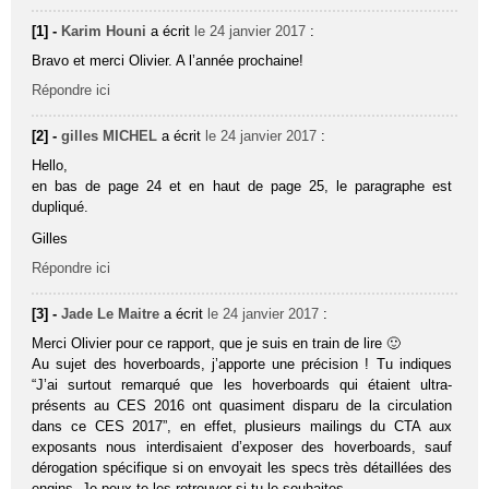
[1] -
Karim Houni
a écrit
le 24 janvier 2017
:
Bravo et merci Olivier. A l’année prochaine!
Répondre ici
[2] -
gilles MICHEL
a écrit
le 24 janvier 2017
:
Hello,
en bas de page 24 et en haut de page 25, le paragraphe est
dupliqué.
Gilles
Répondre ici
[3] -
Jade Le Maitre
a écrit
le 24 janvier 2017
:
Merci Olivier pour ce rapport, que je suis en train de lire 🙂
Au sujet des hoverboards, j’apporte une précision ! Tu indiques
“J’ai surtout remarqué que les hoverboards qui étaient ultra-
présents au CES 2016 ont quasiment disparu de la circulation
dans ce CES 2017”, en effet, plusieurs mailings du CTA aux
exposants nous interdisaient d’exposer des hoverboards, sauf
dérogation spécifique si on envoyait les specs très détaillées des
engins. Je peux te les retrouver si tu le souhaites.