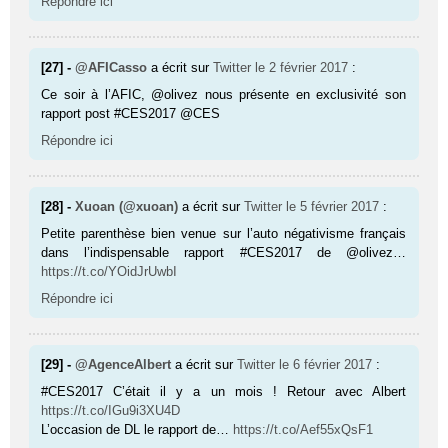
Répondre ici
[27] -
@AFICasso
a écrit sur
Twitter
le 2 février 2017
:
Ce soir à l’AFIC, @olivez nous présente en exclusivité son
rapport post #CES2017 @CES
Répondre ici
[28] -
Xuoan (@xuoan)
a écrit sur
Twitter
le 5 février 2017
:
Petite parenthèse bien venue sur l’auto négativisme français
dans l’indispensable rapport #CES2017 de @olivez…
https://t.co/YOidJrUwbI
Répondre ici
[29] -
@AgenceAlbert
a écrit sur
Twitter
le 6 février 2017
:
#CES2017 C’était il y a un mois ! Retour avec Albert
https://t.co/IGu9i3XU4D
L’occasion de DL le rapport de…
https://t.co/Aef55xQsF1