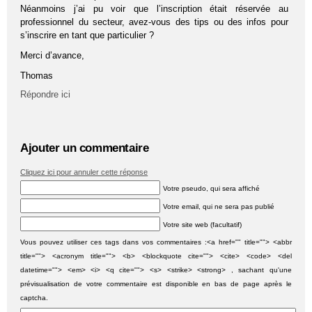
Néanmoins j’ai pu voir que l’inscription était réservée au
professionnel du secteur, avez-vous des tips ou des infos pour
s’inscrire en tant que particulier ?
Merci d’avance,
Thomas
Répondre ici
Ajouter un commentaire
Cliquez ici pour annuler cette réponse
Votre pseudo, qui sera affiché
Votre email, qui ne sera pas publié
Votre site web (facultatif)
Vous pouvez utiliser ces tags dans vos commentaires :<a href="" title=""> <abbr
title=""> <acronym title=""> <b> <blockquote cite=""> <cite> <code> <del
datetime=""> <em> <i> <q cite=""> <s> <strike> <strong> , sachant qu'une
prévisualisation de votre commentaire est disponible en bas de page après le
captcha.