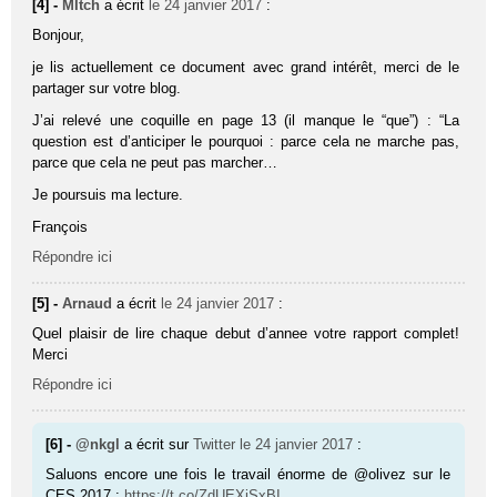
[4] -
MItch
a écrit
le 24 janvier 2017
:
Bonjour,
je lis actuellement ce document avec grand intérêt, merci de le
partager sur votre blog.
J’ai relevé une coquille en page 13 (il manque le “que”) : “La
question est d’anticiper le pourquoi : parce cela ne marche pas,
parce que cela ne peut pas marcher…
Je poursuis ma lecture.
François
Répondre ici
[5] -
Arnaud
a écrit
le 24 janvier 2017
:
Quel plaisir de lire chaque debut d’annee votre rapport complet!
Merci
Répondre ici
[6] -
@nkgl
a écrit sur
Twitter
le 24 janvier 2017
:
Saluons encore une fois le travail énorme de @olivez sur le
CES 2017 :
https://t.co/ZdUEXjSxBI