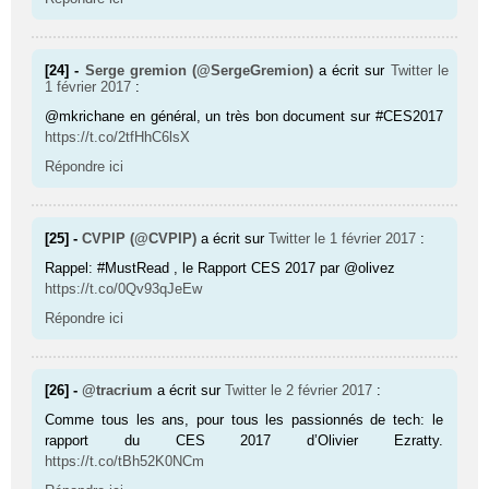
[24] -
Serge gremion (@SergeGremion)
a écrit sur
Twitter
le
1 février 2017
:
@mkrichane en général, un très bon document sur #CES2017
https://t.co/2tfHhC6lsX
Répondre ici
[25] -
CVPIP (@CVPIP)
a écrit sur
Twitter
le 1 février 2017
:
Rappel: #MustRead , le Rapport CES 2017 par @olivez
https://t.co/0Qv93qJeEw
Répondre ici
[26] -
@tracrium
a écrit sur
Twitter
le 2 février 2017
:
Comme tous les ans, pour tous les passionnés de tech: le
rapport du CES 2017 d’Olivier Ezratty.
https://t.co/tBh52K0NCm