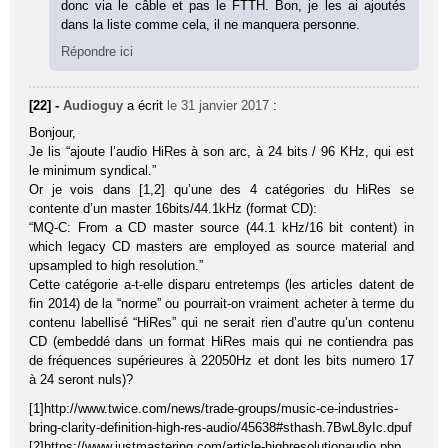
donc via le câble et pas le FTTH. Bon, je les ai ajoutés
dans la liste comme cela, il ne manquera personne.
Répondre ici
[22] -
Audioguy
a écrit
le 31 janvier 2017
:
Bonjour,
Je lis “ajoute l’audio HiRes à son arc, à 24 bits / 96 KHz, qui est
le minimum syndical.”
Or je vois dans [1,2] qu’une des 4 catégories du HiRes se
contente d’un master 16bits/44.1kHz (format CD):
“MQ-C: From a CD master source (44.1 kHz/16 bit content) in
which legacy CD masters are employed as source material and
upsampled to high resolution.”
Cette catégorie a-t-elle disparu entretemps (les articles datent de
fin 2014) de la “norme” ou pourrait-on vraiment acheter à terme du
contenu labellisé “HiRes” qui ne serait rien d’autre qu’un contenu
CD (embeddé dans un format HiRes mais qui ne contiendra pas
de fréquences supérieures à 22050Hz et dont les bits numero 17
à 24 seront nuls)?
[1]http://www.twice.com/news/trade-groups/music-ce-industries-
bring-clarity-definition-high-res-audio/45638#sthash.7BwL8yIc.dpuf
[2]https://www.justmastering.com/article-highresolutionaudio.php