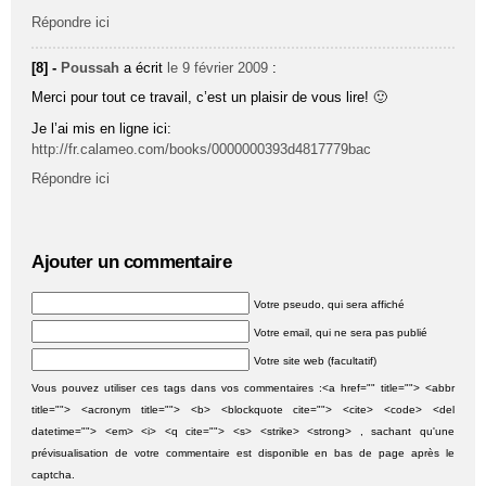
Répondre ici
[8] -
Poussah
a écrit
le 9 février 2009
:
Merci pour tout ce travail, c’est un plaisir de vous lire! 🙂
Je l’ai mis en ligne ici:
http://fr.calameo.com/books/0000000393d4817779bac
Répondre ici
Ajouter un commentaire
Votre pseudo, qui sera affiché
Votre email, qui ne sera pas publié
Votre site web (facultatif)
Vous pouvez utiliser ces tags dans vos commentaires :<a href="" title=""> <abbr
title=""> <acronym title=""> <b> <blockquote cite=""> <cite> <code> <del
datetime=""> <em> <i> <q cite=""> <s> <strike> <strong> , sachant qu'une
prévisualisation de votre commentaire est disponible en bas de page après le
captcha.