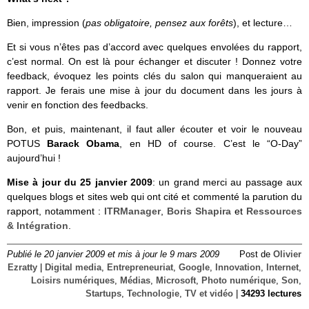
Bien, impression (
pas obligatoire, pensez aux forêts
), et lecture…
Et si vous n’êtes pas d’accord avec quelques envolées du rapport,
c’est normal. On est là pour échanger et discuter ! Donnez votre
feedback, évoquez les points clés du salon qui manqueraient au
rapport. Je ferais une mise à jour du document dans les jours à
venir en fonction des feedbacks.
Bon, et puis, maintenant, il faut aller écouter et voir le nouveau
POTUS
Barack Obama
, en HD of course. C’est le “O-Day”
aujourd’hui !
Mise à jour du 25 janvier 2009
: un grand merci au passage aux
quelques blogs et sites web qui ont cité et commenté la parution du
rapport, notamment :
ITRManager
,
Boris Shapira
et
Ressources
& Intégration
.
Publié le 20 janvier 2009 et mis à jour le 9 mars 2009
Post de
Olivier
Ezratty
|
Digital media
,
Entrepreneuriat
,
Google
,
Innovation
,
Internet
,
Loisirs numériques
,
Médias
,
Microsoft
,
Photo numérique
,
Son
,
Startups
,
Technologie
,
TV et vidéo
|
34293 lectures