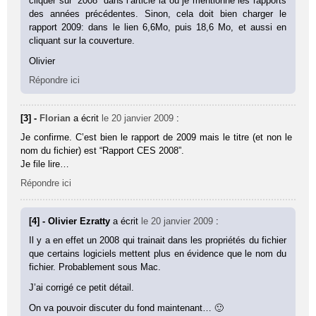
cliquer sur “2008” dans l’article là où je mentionne les rapports
des années précédentes. Sinon, cela doit bien charger le
rapport 2009: dans le lien 6,6Mo, puis 18,6 Mo, et aussi en
cliquant sur la couverture.
Olivier
Répondre ici
[3] -
Florian
a écrit
le 20 janvier 2009
:
Je confirme. C’est bien le rapport de 2009 mais le titre (et non le
nom du fichier) est “Rapport CES 2008”.
Je file lire…
Répondre ici
[4] - Olivier Ezratty
a écrit
le 20 janvier 2009
:
Il y a en effet un 2008 qui trainait dans les propriétés du fichier
que certains logiciels mettent plus en évidence que le nom du
fichier. Probablement sous Mac.
J’ai corrigé ce petit détail.
On va pouvoir discuter du fond maintenant… 🙂