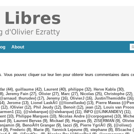
log
About
es. Vous pouvez cliquer sur leur lien pour obtenir leurs commentaires dans ce
far
(44),
guillaume
(42),
Laurent
(40),
philippe
(32),
Herve Kabla
(30),
8),
Jeremy Fain
(27),
Olivier
(27),
Marc
(27),
Nicolas
(25),
Christophe
(22),
@arnaud_thurudev)
(17),
Jeremy
(16),
OlivierJ
(16),
JustinThemiddle
(16)
14),
Jerome
(13),
Lionel LaskÃ© (@lionellaske)
(13),
Pierre Mawas (@Pe
(12),
/Olivier
(12),
Phil Jeudy
(12),
Benoit
(12),
jean
(12),
Louis van Proos
armen1
(11),
(@slebarque) (@slebarque)
(11),
INFO (@LINKANDEV)
(11),
ent
(10),
Philippe Marques
(10),
Nicolas Andre (@corpogame)
(10),
Miche
aud
(9),
Laurent Bervas
(9),
Mickael
(9),
Hugues
(9),
ZISERMAN
(9),
Olivie
enjamin
(9),
BenoÃ®t Granger
(9),
laozi
(9),
Pierre YgriÃ©
(9),
(@olivez)
ot
(9),
Frederic
(8),
Marie
(8),
Yannick Lejeune
(8),
stephane
(8),
BScache
(