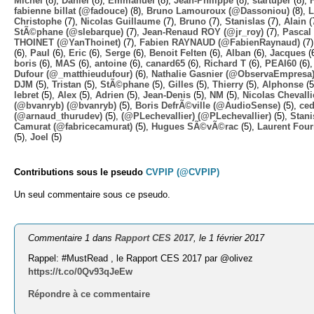
Michel
(8),
Daniel
(8),
Emmanuel
(8),
Jean-Philippe
(8),
startuper
(8),
fabienne billat (@fadouce)
(8),
Bruno Lamouroux (@Dassoniou)
(8),
L
Christophe
(7),
Nicolas Guillaume
(7),
Bruno
(7),
Stanislas
(7),
Alain
(
StÃ©phane (@slebarque)
(7),
Jean-Renaud ROY (@jr_roy)
(7),
Pascal 
THOINET (@YanThoinet)
(7),
Fabien RAYNAUD (@FabienRaynaud)
(7
(6),
Paul
(6),
Eric
(6),
Serge
(6),
Benoit Felten
(6),
Alban
(6),
Jacques
(
boris
(6),
MAS
(6),
antoine
(6),
canard65
(6),
Richard T
(6),
PEAI60
(6)
Dufour (@_matthieudufour)
(6),
Nathalie Gasnier (@ObservaEmpresa
DJM
(5),
Tristan
(5),
StÃ©phane
(5),
Gilles
(5),
Thierry
(5),
Alphonse
(5
lebret
(5),
Alex
(5),
Adrien
(5),
Jean-Denis
(5),
NM
(5),
Nicolas Chevalli
(@bvanryb) (@bvanryb)
(5),
Boris DefrÃ©ville (@AudioSense)
(5),
ced
(@arnaud_thurudev)
(5),
(@PLechevallier) (@PLechevallier)
(5),
Stani
Camurat (@fabricecamurat)
(5),
Hugues SÃ©vÃ©rac
(5),
Laurent Four
(5),
Joel
(5)
Contributions sous le pseudo
CVPIP (@CVPIP)
Un seul commentaire sous ce pseudo.
Commentaire 1 dans
Rapport CES 2017
, le 1 février 2017
Rappel: #MustRead , le Rapport CES 2017 par @olivez
https://t.co/0Qv93qJeEw
Répondre à ce commentaire