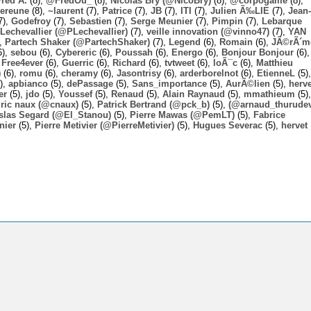
Fred A.
(8),
@FredOu_
(8),
Nicolas Bry (@NicoBry)
(8),
@corpogame
(8),
ereune
(8),
~laurent
(7),
Patrice
(7),
JB
(7),
ITI
(7),
Julien Ã‰LIE
(7),
Jean-
7),
Godefroy
(7),
Sebastien
(7),
Serge Meunier
(7),
Pimpin
(7),
Lebarque
Lechevallier (@PLechevallier)
(7),
veille innovation (@vinno47)
(7),
YAN
),
Partech Shaker (@PartechShaker)
(7),
Legend
(6),
Romain
(6),
JÃ©rÃ´m
6),
sebou
(6),
Cybereric
(6),
Poussah
(6),
Energo
(6),
Bonjour Bonjour
(6),
,
Free4ever
(6),
Guerric
(6),
Richard
(6),
tvtweet
(6),
loÃ¯c
(6),
Matthieu
)
(6),
romu
(6),
cheramy
(6),
Jasontrisy
(6),
arderborelnot
(6),
EtienneL
(5),
),
apbianco
(5),
dePassage
(5),
Sans_importance
(5),
AurÃ©lien
(5),
herv
er
(5),
jdo
(5),
Youssef
(5),
Renaud
(5),
Alain Raynaud
(5),
mmathieum
(5),
ric naux (@cnaux)
(5),
Patrick Bertrand (@pck_b)
(5),
(@arnaud_thurudev
slas Segard (@El_Stanou)
(5),
Pierre Mawas (@PemLT)
(5),
Fabrice
nier
(5),
Pierre Metivier (@PierreMetivier)
(5),
Hugues Severac
(5),
hervet