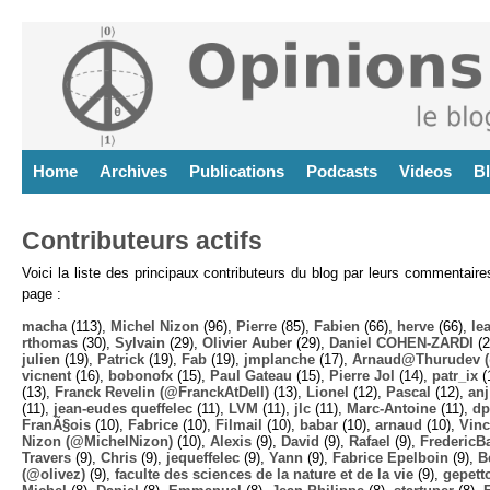
Home
Archives
Publications
Podcasts
Videos
B
Contributeurs actifs
Voici la liste des principaux contributeurs du blog par leurs commentair
page :
macha
(113),
Michel Nizon
(96),
Pierre
(85),
Fabien
(66),
herve
(66),
lea
rthomas
(30),
Sylvain
(29),
Olivier Auber
(29),
Daniel COHEN-ZARDI
(2
julien
(19),
Patrick
(19),
Fab
(19),
jmplanche
(17),
Arnaud@Thurudev (
vicnent
(16),
bobonofx
(15),
Paul Gateau
(15),
Pierre Jol
(14),
patr_ix
(
(13),
Franck Revelin (@FranckAtDell)
(13),
Lionel
(12),
Pascal
(12),
anj
(11),
jean-eudes queffelec
(11),
LVM
(11),
jlc
(11),
Marc-Antoine
(11),
dp
FranÃ§ois
(10),
Fabrice
(10),
Filmail
(10),
babar
(10),
arnaud
(10),
Vinc
Nizon (@MichelNizon)
(10),
Alexis
(9),
David
(9),
Rafael
(9),
FredericB
Travers
(9),
Chris
(9),
jequeffelec
(9),
Yann
(9),
Fabrice Epelboin
(9),
B
(@olivez)
(9),
faculte des sciences de la nature et de la vie
(9),
gepett