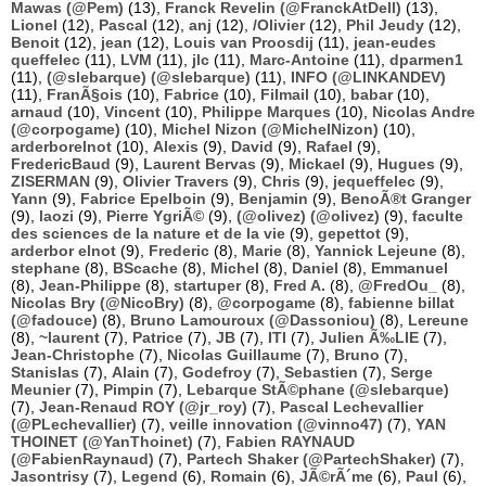
Mawas (@Pem)
(13),
Franck Revelin (@FranckAtDell)
(13),
Lionel
(12),
Pascal
(12),
anj
(12),
/Olivier
(12),
Phil Jeudy
(12),
Benoit
(12),
jean
(12),
Louis van Proosdij
(11),
jean-eudes
queffelec
(11),
LVM
(11),
jlc
(11),
Marc-Antoine
(11),
dparmen1
(11),
(@slebarque) (@slebarque)
(11),
INFO (@LINKANDEV)
(11),
FranÃ§ois
(10),
Fabrice
(10),
Filmail
(10),
babar
(10),
arnaud
(10),
Vincent
(10),
Philippe Marques
(10),
Nicolas Andre
(@corpogame)
(10),
Michel Nizon (@MichelNizon)
(10),
arderborelnot
(10),
Alexis
(9),
David
(9),
Rafael
(9),
FredericBaud
(9),
Laurent Bervas
(9),
Mickael
(9),
Hugues
(9),
ZISERMAN
(9),
Olivier Travers
(9),
Chris
(9),
jequeffelec
(9),
Yann
(9),
Fabrice Epelboin
(9),
Benjamin
(9),
BenoÃ®t Granger
(9),
laozi
(9),
Pierre YgriÃ©
(9),
(@olivez) (@olivez)
(9),
faculte
des sciences de la nature et de la vie
(9),
gepettot
(9),
arderbor elnot
(9),
Frederic
(8),
Marie
(8),
Yannick Lejeune
(8),
stephane
(8),
BScache
(8),
Michel
(8),
Daniel
(8),
Emmanuel
(8),
Jean-Philippe
(8),
startuper
(8),
Fred A.
(8),
@FredOu_
(8),
Nicolas Bry (@NicoBry)
(8),
@corpogame
(8),
fabienne billat
(@fadouce)
(8),
Bruno Lamouroux (@Dassoniou)
(8),
Lereune
(8),
~laurent
(7),
Patrice
(7),
JB
(7),
ITI
(7),
Julien Ã‰LIE
(7),
Jean-Christophe
(7),
Nicolas Guillaume
(7),
Bruno
(7),
Stanislas
(7),
Alain
(7),
Godefroy
(7),
Sebastien
(7),
Serge
Meunier
(7),
Pimpin
(7),
Lebarque StÃ©phane (@slebarque)
(7),
Jean-Renaud ROY (@jr_roy)
(7),
Pascal Lechevallier
(@PLechevallier)
(7),
veille innovation (@vinno47)
(7),
YAN
THOINET (@YanThoinet)
(7),
Fabien RAYNAUD
(@FabienRaynaud)
(7),
Partech Shaker (@PartechShaker)
(7),
Jasontrisy
(7),
Legend
(6),
Romain
(6),
JÃ©rÃ´me
(6),
Paul
(6),