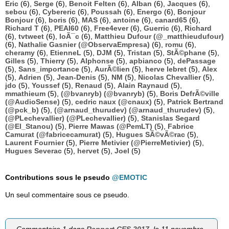
Eric
(6),
Serge
(6),
Benoit Felten
(6),
Alban
(6),
Jacques
(6),
sebou
(6),
Cybereric
(6),
Poussah
(6),
Energo
(6),
Bonjour
Bonjour
(6),
boris
(6),
MAS
(6),
antoine
(6),
canard65
(6),
Richard T
(6),
PEAI60
(6),
Free4ever
(6),
Guerric
(6),
Richard
(6),
tvtweet
(6),
loÃ¯c
(6),
Matthieu Dufour (@_matthieudufour)
(6),
Nathalie Gasnier (@ObservaEmpresa)
(6),
romu
(6),
cheramy
(6),
EtienneL
(5),
DJM
(5),
Tristan
(5),
StÃ©phane
(5),
Gilles
(5),
Thierry
(5),
Alphonse
(5),
apbianco
(5),
dePassage
(5),
Sans_importance
(5),
AurÃ©lien
(5),
herve lebret
(5),
Alex
(5),
Adrien
(5),
Jean-Denis
(5),
NM
(5),
Nicolas Chevallier
(5),
jdo
(5),
Youssef
(5),
Renaud
(5),
Alain Raynaud
(5),
mmathieum
(5),
(@bvanryb) (@bvanryb)
(5),
Boris DefrÃ©ville
(@AudioSense)
(5),
cedric naux (@cnaux)
(5),
Patrick Bertrand
(@pck_b)
(5),
(@arnaud_thurudev) (@arnaud_thurudev)
(5),
(@PLechevallier) (@PLechevallier)
(5),
Stanislas Segard
(@El_Stanou)
(5),
Pierre Mawas (@PemLT)
(5),
Fabrice
Camurat (@fabricecamurat)
(5),
Hugues SÃ©vÃ©rac
(5),
Laurent Fournier
(5),
Pierre Metivier (@PierreMetivier)
(5),
Hugues Severac
(5),
hervet
(5),
Joel
(5)
Contributions sous le pseudo
@EMOTIC
Un seul commentaire sous ce pseudo.