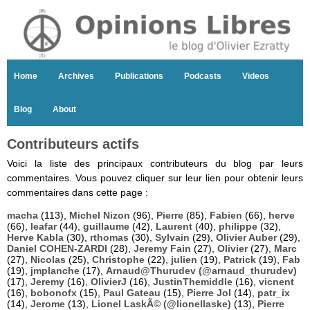
Home
Archives
Publications
Podcasts
Videos
Blog
About
Contributeurs actifs
Voici la liste des principaux contributeurs du blog par leurs
commentaires. Vous pouvez cliquer sur leur lien pour obtenir leurs
commentaires dans cette page :
macha
(113),
Michel Nizon
(96),
Pierre
(85),
Fabien
(66),
herve
(66),
leafar
(44),
guillaume
(42),
Laurent
(40),
philippe
(32),
Herve Kabla
(30),
rthomas
(30),
Sylvain
(29),
Olivier Auber
(29),
Daniel COHEN-ZARDI
(28),
Jeremy Fain
(27),
Olivier
(27),
Marc
(27),
Nicolas
(25),
Christophe
(22),
julien
(19),
Patrick
(19),
Fab
(19),
jmplanche
(17),
Arnaud@Thurudev (@arnaud_thurudev)
(17),
Jeremy
(16),
OlivierJ
(16),
JustinThemiddle
(16),
vicnent
(16),
bobonofx
(15),
Paul Gateau
(15),
Pierre Jol
(14),
patr_ix
(14),
Jerome
(13),
Lionel LaskÃ© (@lionellaske)
(13),
Pierre