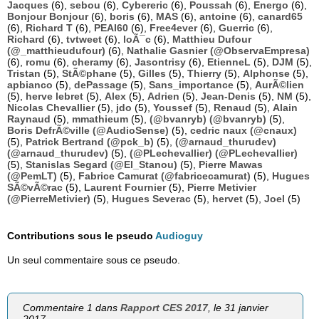
Jacques
(6),
sebou
(6),
Cybereric
(6),
Poussah
(6),
Energo
(6),
Bonjour Bonjour
(6),
boris
(6),
MAS
(6),
antoine
(6),
canard65
(6),
Richard T
(6),
PEAI60
(6),
Free4ever
(6),
Guerric
(6),
Richard
(6),
tvtweet
(6),
loÃ¯c
(6),
Matthieu Dufour
(@_matthieudufour)
(6),
Nathalie Gasnier (@ObservaEmpresa)
(6),
romu
(6),
cheramy
(6),
Jasontrisy
(6),
EtienneL
(5),
DJM
(5),
Tristan
(5),
StÃ©phane
(5),
Gilles
(5),
Thierry
(5),
Alphonse
(5),
apbianco
(5),
dePassage
(5),
Sans_importance
(5),
AurÃ©lien
(5),
herve lebret
(5),
Alex
(5),
Adrien
(5),
Jean-Denis
(5),
NM
(5),
Nicolas Chevallier
(5),
jdo
(5),
Youssef
(5),
Renaud
(5),
Alain
Raynaud
(5),
mmathieum
(5),
(@bvanryb) (@bvanryb)
(5),
Boris DefrÃ©ville (@AudioSense)
(5),
cedric naux (@cnaux)
(5),
Patrick Bertrand (@pck_b)
(5),
(@arnaud_thurudev)
(@arnaud_thurudev)
(5),
(@PLechevallier) (@PLechevallier)
(5),
Stanislas Segard (@El_Stanou)
(5),
Pierre Mawas
(@PemLT)
(5),
Fabrice Camurat (@fabricecamurat)
(5),
Hugues
SÃ©vÃ©rac
(5),
Laurent Fournier
(5),
Pierre Metivier
(@PierreMetivier)
(5),
Hugues Severac
(5),
hervet
(5),
Joel
(5)
Contributions sous le pseudo
Audioguy
Un seul commentaire sous ce pseudo.
Commentaire 1 dans
Rapport CES 2017
, le 31 janvier