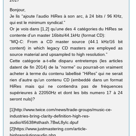
2017
Bonjour,
Je lis “ajoute l’audio HiRes à son arc, à 24 bits / 96 KHz,
qui est le minimum syndical.”
Or je vois dans [1,2] qu’une des 4 catégories du HiRes se
contente d’un master 16bits/44.1kHz (format CD):
“MQ-C: From a CD master source (44.1 kHz/16 bit
content) in which legacy CD masters are employed as
source material and upsampled to high resolution.”
Cette catégorie a-t-elle disparu entretemps (les articles
datent de fin 2014) de la “norme” ou pourrait-on vraiment
acheter à terme du contenu labellisé “HiRes” qui ne serait
rien d’autre qu’un contenu CD (embeddé dans un format
HiRes mais qui ne contiendra pas de fréquences
supérieures à 22050Hz et dont les bits numero 17 à 24
seront nuls)?
[1]http://www.twice.com/news/trade-groups/music-ce-
industries-bring-clarity-definition-high-res-
audio/45638#sthash.7BwL8yIc.dpuf
[2]https://www.justmastering.com/article-
highresolutionaudio.php