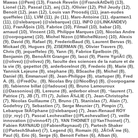
Mawas (@Pem)
(13),
Franck Revelin (@FranckAtDell)
(13),
Lionel
(12),
Pascal
(12),
anj
(12),
/Olivier
(12),
Phil Jeudy
(12),
Benoit
(12),
jean
(12),
Louis van Proosdij
(11),
jean-eudes
queffelec
(11),
LVM
(11),
jlc
(11),
Marc-Antoine
(11),
dparmen1
(11),
(@slebarque) (@slebarque)
(11),
INFO (@LINKANDEV)
(11),
FranÃ§ois
(10),
Fabrice
(10),
Filmail
(10),
babar
(10),
arnaud
(10),
Vincent
(10),
Philippe Marques
(10),
Nicolas Andre
(@corpogame)
(10),
Michel Nizon (@MichelNizon)
(10),
Alexis
(9),
David
(9),
Rafael
(9),
FredericBaud
(9),
Laurent Bervas
(9),
Mickael
(9),
Hugues
(9),
ZISERMAN
(9),
Olivier Travers
(9),
Chris
(9),
jequeffelec
(9),
Yann
(9),
Fabrice Epelboin
(9),
Benjamin
(9),
BenoÃ®t Granger
(9),
laozi
(9),
Pierre YgriÃ©
(9),
(@olivez) (@olivez)
(9),
faculte des sciences de la nature et de
la vie
(9),
gepettot
(9),
arderborelnot
(9),
Frederic
(8),
Marie
(8),
Yannick Lejeune
(8),
stephane
(8),
BScache
(8),
Michel
(8),
Daniel
(8),
Emmanuel
(8),
Jean-Philippe
(8),
startuper
(8),
Fred
A.
(8),
@FredOu_
(8),
Nicolas Bry (@NicoBry)
(8),
@corpogame
(8),
fabienne billat (@fadouce)
(8),
Bruno Lamouroux
(@Dassoniou)
(8),
Lereune
(8),
arderbor elnot
(8),
~laurent
(7),
Patrice
(7),
JB
(7),
ITI
(7),
Julien Ã‰LIE
(7),
Jean-Christophe
(7),
Nicolas Guillaume
(7),
Bruno
(7),
Stanislas
(7),
Alain
(7),
Godefroy
(7),
Sebastien
(7),
Serge Meunier
(7),
Pimpin
(7),
Lebarque StÃ©phane (@slebarque)
(7),
Jean-Renaud ROY
(@jr_roy)
(7),
Pascal Lechevallier (@PLechevallier)
(7),
veille
innovation (@vinno47)
(7),
YAN THOINET (@YanThoinet)
(7),
Fabien RAYNAUD (@FabienRaynaud)
(7),
Partech Shaker
(@PartechShaker)
(7),
Legend
(6),
Romain
(6),
JÃ©rÃ´me
(6),
Paul
(6),
Eric
(6),
Serge
(6),
Benoit Felten
(6),
Alban
(6),