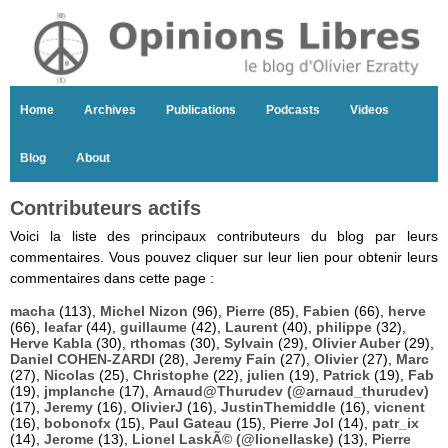
Home
Archives
Publications
Podcasts
Videos
Blog
About
Contributeurs actifs
Voici la liste des principaux contributeurs du blog par leurs
commentaires. Vous pouvez cliquer sur leur lien pour obtenir leurs
commentaires dans cette page :
macha
(113),
Michel Nizon
(96),
Pierre
(85),
Fabien
(66),
herve
(66),
leafar
(44),
guillaume
(42),
Laurent
(40),
philippe
(32),
Herve Kabla
(30),
rthomas
(30),
Sylvain
(29),
Olivier Auber
(29),
Daniel COHEN-ZARDI
(28),
Jeremy Fain
(27),
Olivier
(27),
Marc
(27),
Nicolas
(25),
Christophe
(22),
julien
(19),
Patrick
(19),
Fab
(19),
jmplanche
(17),
Arnaud@Thurudev (@arnaud_thurudev)
(17),
Jeremy
(16),
OlivierJ
(16),
JustinThemiddle
(16),
vicnent
(16),
bobonofx
(15),
Paul Gateau
(15),
Pierre Jol
(14),
patr_ix
(14),
Jerome
(13),
Lionel LaskÃ© (@lionellaske)
(13),
Pierre