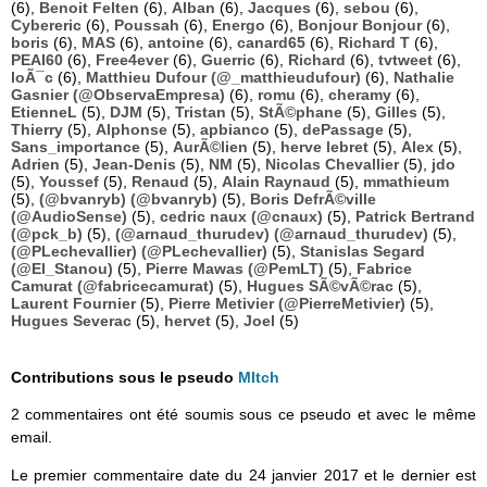
(6),
Benoit Felten
(6),
Alban
(6),
Jacques
(6),
sebou
(6),
Cybereric
(6),
Poussah
(6),
Energo
(6),
Bonjour Bonjour
(6),
boris
(6),
MAS
(6),
antoine
(6),
canard65
(6),
Richard T
(6),
PEAI60
(6),
Free4ever
(6),
Guerric
(6),
Richard
(6),
tvtweet
(6),
loÃ¯c
(6),
Matthieu Dufour (@_matthieudufour)
(6),
Nathalie
Gasnier (@ObservaEmpresa)
(6),
romu
(6),
cheramy
(6),
EtienneL
(5),
DJM
(5),
Tristan
(5),
StÃ©phane
(5),
Gilles
(5),
Thierry
(5),
Alphonse
(5),
apbianco
(5),
dePassage
(5),
Sans_importance
(5),
AurÃ©lien
(5),
herve lebret
(5),
Alex
(5),
Adrien
(5),
Jean-Denis
(5),
NM
(5),
Nicolas Chevallier
(5),
jdo
(5),
Youssef
(5),
Renaud
(5),
Alain Raynaud
(5),
mmathieum
(5),
(@bvanryb) (@bvanryb)
(5),
Boris DefrÃ©ville
(@AudioSense)
(5),
cedric naux (@cnaux)
(5),
Patrick Bertrand
(@pck_b)
(5),
(@arnaud_thurudev) (@arnaud_thurudev)
(5),
(@PLechevallier) (@PLechevallier)
(5),
Stanislas Segard
(@El_Stanou)
(5),
Pierre Mawas (@PemLT)
(5),
Fabrice
Camurat (@fabricecamurat)
(5),
Hugues SÃ©vÃ©rac
(5),
Laurent Fournier
(5),
Pierre Metivier (@PierreMetivier)
(5),
Hugues Severac
(5),
hervet
(5),
Joel
(5)
Contributions sous le pseudo
MItch
2 commentaires ont été soumis sous ce pseudo et avec le même
email.
Le premier commentaire date du 24 janvier 2017 et le dernier est