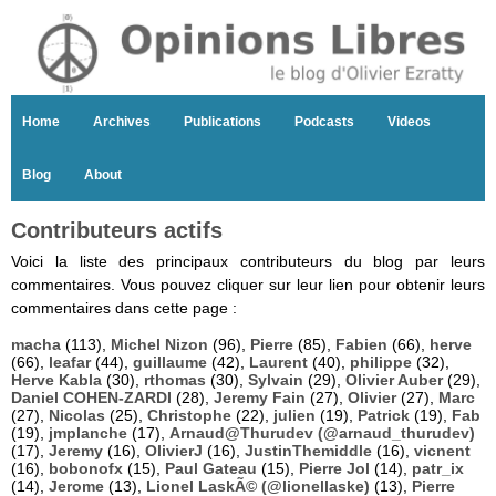
Home
Archives
Publications
Podcasts
Videos
Blog
About
Contributeurs actifs
Voici la liste des principaux contributeurs du blog par leurs
commentaires. Vous pouvez cliquer sur leur lien pour obtenir leurs
commentaires dans cette page :
macha
(113),
Michel Nizon
(96),
Pierre
(85),
Fabien
(66),
herve
(66),
leafar
(44),
guillaume
(42),
Laurent
(40),
philippe
(32),
Herve Kabla
(30),
rthomas
(30),
Sylvain
(29),
Olivier Auber
(29),
Daniel COHEN-ZARDI
(28),
Jeremy Fain
(27),
Olivier
(27),
Marc
(27),
Nicolas
(25),
Christophe
(22),
julien
(19),
Patrick
(19),
Fab
(19),
jmplanche
(17),
Arnaud@Thurudev (@arnaud_thurudev)
(17),
Jeremy
(16),
OlivierJ
(16),
JustinThemiddle
(16),
vicnent
(16),
bobonofx
(15),
Paul Gateau
(15),
Pierre Jol
(14),
patr_ix
(14),
Jerome
(13),
Lionel LaskÃ© (@lionellaske)
(13),
Pierre