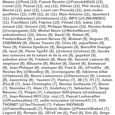
Mawas (@Pem)
(13),
Franck Revelin (@FranckAtDell)
(13),
Lionel
(12),
Pascal
(12),
anj
(12),
/Olivier
(12),
Phil Jeudy
(12),
Benoit
(12),
jean
(12),
Louis van Proosdij
(11),
jean-eudes
queffelec
(11),
LVM
(11),
jlc
(11),
Marc-Antoine
(11),
dparmen1
(11),
(@slebarque) (@slebarque)
(11),
INFO (@LINKANDEV)
(11),
FranÃ§ois
(10),
Fabrice
(10),
Filmail
(10),
babar
(10),
arnaud
(10),
Vincent
(10),
Philippe Marques
(10),
Nicolas Andre
(@corpogame)
(10),
Michel Nizon (@MichelNizon)
(10),
arderborelnot
(10),
Alexis
(9),
David
(9),
Rafael
(9),
FredericBaud
(9),
Laurent Bervas
(9),
Mickael
(9),
Hugues
(9),
ZISERMAN
(9),
Olivier Travers
(9),
Chris
(9),
jequeffelec
(9),
Yann
(9),
Fabrice Epelboin
(9),
Benjamin
(9),
BenoÃ®t Granger
(9),
laozi
(9),
Pierre YgriÃ©
(9),
(@olivez) (@olivez)
(9),
faculte
des sciences de la nature et de la vie
(9),
gepettot
(9),
arderbor elnot
(9),
Frederic
(8),
Marie
(8),
Yannick Lejeune
(8),
stephane
(8),
BScache
(8),
Michel
(8),
Daniel
(8),
Emmanuel
(8),
Jean-Philippe
(8),
startuper
(8),
Fred A.
(8),
@FredOu_
(8),
Nicolas Bry (@NicoBry)
(8),
@corpogame
(8),
fabienne billat
(@fadouce)
(8),
Bruno Lamouroux (@Dassoniou)
(8),
Lereune
(8),
Jasontrisy
(8),
~laurent
(7),
Patrice
(7),
JB
(7),
ITI
(7),
Julien
Ã‰LIE
(7),
Jean-Christophe
(7),
Nicolas Guillaume
(7),
Bruno
(7),
Stanislas
(7),
Alain
(7),
Godefroy
(7),
Sebastien
(7),
Serge
Meunier
(7),
Pimpin
(7),
Lebarque StÃ©phane (@slebarque)
(7),
Jean-Renaud ROY (@jr_roy)
(7),
Pascal Lechevallier
(@PLechevallier)
(7),
veille innovation (@vinno47)
(7),
YAN
THOINET (@YanThoinet)
(7),
Fabien RAYNAUD
(@FabienRaynaud)
(7),
Partech Shaker (@PartechShaker)
(7),
Legend
(6),
Romain
(6),
JÃ©rÃ´me
(6),
Paul
(6),
Eric
(6),
Serge