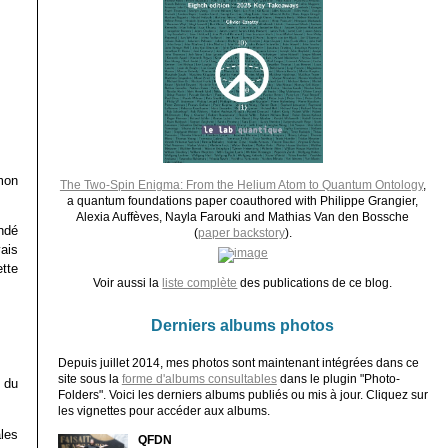
mon
The Two-Spin Enigma: From the Helium Atom to Quantum Ontology
,
a quantum foundations paper coauthored with Philippe Grangier,
Alexia Auffèves, Nayla Farouki and Mathias Van den Bossche
ndé
(
paper backstory
).
vais
tte
Voir aussi la
liste complète
des publications de ce blog.
Derniers albums photos
Depuis juillet 2014, mes photos sont maintenant intégrées dans ce
site sous la
forme d'albums consultables
dans le plugin "Photo-
 du
Folders". Voici les derniers albums publiés ou mis à jour. Cliquez sur
les vignettes pour accéder aux albums.
ales
QFDN