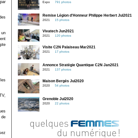
par
Expo
791 photos
Remise Légion d'Honneur Philippe Herbert Jul2021
 des
2021
15 photos
Vivatech Jun2021
 un
2021
120 photos
ent
pte
Visite C2N Palaiseau Mar2021
2021
17 photos
Annonce Stratégie Quantique C2N Jan2021
2021
137 photos
 les
Maison Bergès Jul2020
2020
54 photos
 TV,
Grenoble Jul2020
2020
22 photos
ues
s de
sez