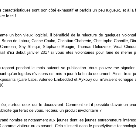
caractéristiques sont son côté exhaustif et parfois un peu rugueux, et à la 
e le tri !
e un bon vieux logiciel. Il bénéficié de la relecture de quelques volontai
e Bruno de Latour, Carine Coulm, Christian Chabrerie, Christophe Connille, Dim
r Carmona, Shy Shriqui, Stéphane Mougin, Thomas Delouvrier, Vidal Chriqui
ail d’ici début janvier 2017 si vous êtes volontaires pour faire de même p
 rapport pendant le mois suivant sa publication. Vous pouvez me signaler 
ant qu’un log des révisions est mis à jour à la fin du document. Ainsi, trois j
des exposants (Care Labs, Adeneo Embedded et Aykow) qui m’avaient échappé à
16.
, surtout ceux qui le découvrent. Comment est-il possible d’avoir un prod
licité qui ferait de vous, lecteur, un produit involontaire ?
us grand nombre et notamment aux jeunes dont les jeunes entrepreneurs intére
S comme visiteur ou exposant. Cela s’inscrit dans le prosélytisme technologi