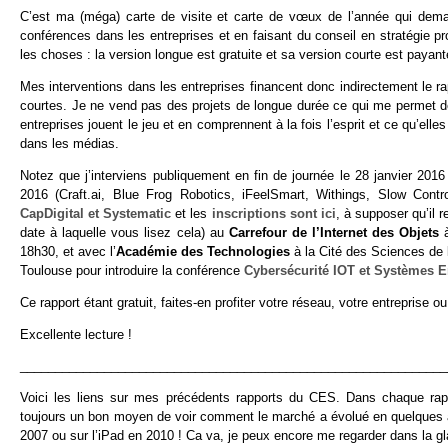
C’est ma (méga) carte de visite et carte de vœux de l’année qui dema
conférences dans les entreprises et en faisant du conseil en stratégie p
les choses : la version longue est gratuite et sa version courte est payant
Mes interventions dans les entreprises financent donc indirectement le ra
courtes. Je ne vend pas des projets de longue durée ce qui me permet de
entreprises jouent le jeu et en comprennent à la fois l’esprit et ce qu’ell
dans les médias.
Notez que j’interviens publiquement en fin de journée le 28 janvier 
2016 (Craft.ai, Blue Frog Robotics, iFeelSmart, Withings, Slow Contr
CapDigital et Systematic
et les
inscriptions sont ici
, à supposer qu’il 
date à laquelle vous lisez cela) au
Carrefour de l’Internet des Objets
18h30, et avec l’
Académie des Technologies
à la Cité des Sciences de l
Toulouse pour introduire la conférence
Cybersécurité IOT et Systèmes 
Ce rapport étant gratuit, faites-en profiter votre réseau, votre entreprise o
Excellente lecture !
_____________________________________________________________
Voici les liens sur mes précédents rapports du CES. Dans chaque rappo
toujours un bon moyen de voir comment le marché a évolué en quelques an
2007 ou sur l’iPad en 2010 ! Ca va, je peux encore me regarder dans la gl