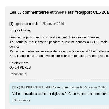
Les 53 commentaires et
tweets
sur “Rapport CES 2016
[1] -
gepettot
a écrit
le 25 janvier 2016
:
Bonjour Olivier,
une fois de plus merci pour ce document d’une grande richesse.
J’ai participé moi-même et pendant plusieurs années au CES, mais j
donnes.
J’ai acquis toutes les versions de tes rapports depuis 2011 et j’attenda
Si tu le souhaites, je suis volontaire pour être relecteur l’année proch
Cordialement
Gerard PERES
Répondre ici
[2] -
@CONNECTING_SHOP
a écrit sur
Twitter
le 25 janvier 2016
:
Veille innovations techno et digitales ? ICI un rapport multi-secteu
Répondre ici