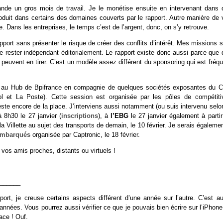
nde un gros mois de travail. Je le monétise ensuite en intervenant dans 
roduit dans certains des domaines couverts par le rapport. Autre manière de v
e. Dans les entreprises, le temps c’est de l’argent, donc, on s’y retrouve.
pport sans présenter le risque de créer des conflits d’intérêt. Mes missions 
 rester indépendant éditorialement. Le rapport existe donc aussi parce que 
es peuvent en tirer. C’est un modèle assez différent du sponsoring qui est fréq
2016 au Hub de Bpifrance en compagnie de quelques sociétés exposantes du 
ol et La Poste). Cette session est organisée par les pôles de compétitiv
reste encore de la place. J’interviens aussi notamment (ou suis intervenu selo
à 8h30 le 27 janvier (
inscriptions
), à
l’EBG
le 27 janvier également à parti
a Villette au sujet des transports de demain, le 10 février. Je serais égaleme
Embarqués
organisée par Captronic, le 18 février.
u vos amis proches, distants ou virtuels !
______
rt, je creuse certains aspects différent d’une année sur l’autre. C’est au
nées. Vous pourrez aussi vérifier ce que je pouvais bien écrire sur l’iPhone
ace ! Ouf.