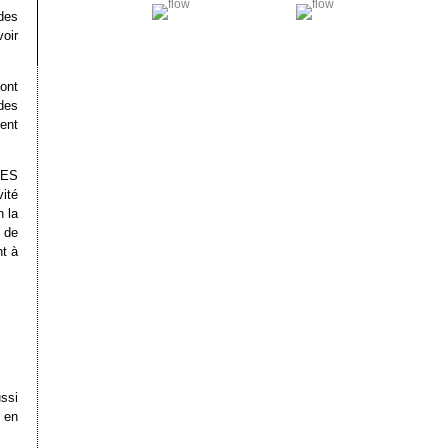
des
oir
sont
des
uent
CES
ité
n la
r de
nt à
ssi
 en