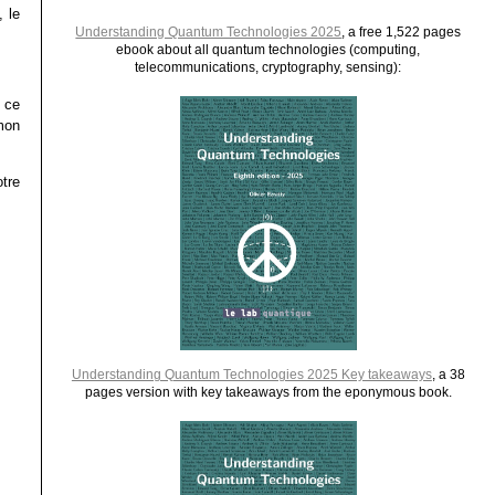
 le
Understanding Quantum Technologies 2025
, a free 1,522 pages
ebook about all quantum technologies (computing,
telecommunications, cryptography, sensing):
 ce
mon
tre
Understanding Quantum Technologies 2025 Key takeaways
, a 38
pages version with key takeaways from the eponymous book.