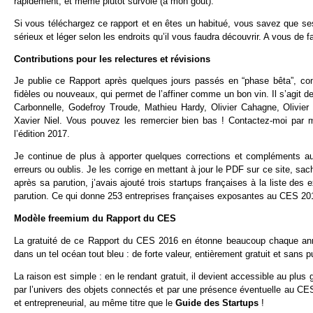
rapidement, et même plutôt survolé (à mon gout).
Si vous téléchargez ce rapport et en êtes un habitué, vous savez que ses 
sérieux et léger selon les endroits qu’il vous faudra découvrir. A vous de fair
Contributions pour les relectures et révisions
Je publie ce Rapport après quelques jours passés en “phase bêta”, comm
fidèles ou nouveaux, qui permet de l’affiner comme un bon vin. Il s’agit d
Carbonnelle, Godefroy Troude, Mathieu Hardy, Olivier Cahagne, Olivie
Xavier Niel. Vous pouvez les remercier bien bas ! Contactez-moi par m
l’édition 2017.
Je continue de plus à apporter quelques corrections et compléments au
erreurs ou oublis. Je les corrige en mettant à jour le PDF sur ce site, sach
après sa parution, j’avais ajouté trois startups françaises à la liste 
parution. Ce qui donne 253 entreprises françaises exposantes au CES 20
Modèle freemium du Rapport du CES
La gratuité de ce Rapport du CES 2016 en étonne beaucoup chaque année
dans un tel océan tout bleu : de forte valeur, entièrement gratuit et sans pub
La raison est simple : en le rendant gratuit, il devient accessible au pl
par l’univers des objets connectés et par une présence éventuelle au CE
et entrepreneurial, au même titre que le
Guide des Startups
!