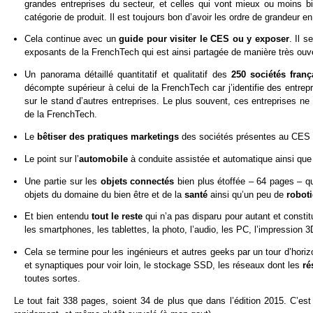
grandes entreprises du secteur, et celles qui vont mieux ou moins bi
catégorie de produit. Il est toujours bon d’avoir les ordre de grandeur en
Cela continue avec un
guide pour visiter le CES ou y exposer
. Il s
exposants de la FrenchTech qui est ainsi partagée de manière très ouv
Un panorama détaillé quantitatif et qualitatif des
250 sociétés fran
décompte supérieur à celui de la FrenchTech car j’identifie des entrep
sur le stand d’autres entreprises. Le plus souvent, ces entreprises n
de la FrenchTech.
Le
bêtiser des pratiques marketings
des sociétés présentes au CES 
Le point sur l’
automobile
à conduite assistée et automatique ainsi que
Une partie sur les
objets connectés
bien plus étoffée – 64 pages – q
objets du domaine du bien être et de la
santé
ainsi qu’un peu de
robot
Et bien entendu
tout le reste
qui n’a pas disparu pour autant et constit
les smartphones, les tablettes, la photo, l’audio, les PC, l’impression 3D
Cela se termine pour les ingénieurs et autres geeks par un tour d’hor
et synaptiques pour voir loin, le stockage SSD, les réseaux dont les
r
toutes sortes.
Le tout fait 338 pages, soient 34 de plus que dans l’édition 2015. C’est