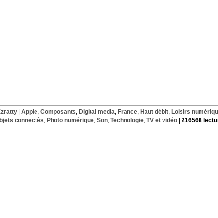
Ezratty
|
Apple
,
Composants
,
Digital media
,
France
,
Haut débit
,
Loisirs numériq
bjets connectés
,
Photo numérique
,
Son
,
Technologie
,
TV et vidéo
|
216568 lectu