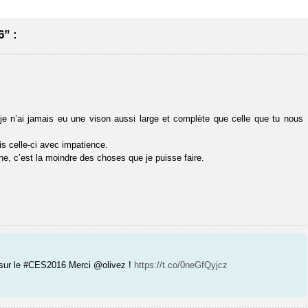
” :
e n’ai jamais eu une vison aussi large et complète que celle que tu nous
is celle-ci avec impatience.
aine, c’est la moindre des choses que je puisse faire.
rs sur le #CES2016 Merci @olivez !
https://t.co/0neGfQyjcz