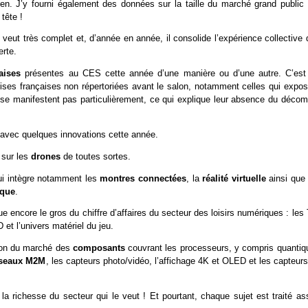
en. J’y fourni également des données sur la taille du marché grand public 
 tête !
e veut très complet et, d’année en année, il consolide l’expérience collective
erte.
çaises
présentes au CES cette année d’une manière ou d’une autre. C’est
rises françaises non répertoriées avant le salon, notamment celles qui expos
e se manifestent pas particulièrement, ce qui explique leur absence du décom
avec quelques innovations cette année.
 sur les
drones
de toutes sortes.
ui intègre notamment les
montres connectées
, la
réalité virtuelle
ainsi que
ique
.
ue encore le gros du chiffre d’affaires du secteur des loisirs numériques : les
 et l’univers matériel du jeu.
izon du marché des
composants
couvrant les processeurs, y compris quantiq
éseaux M2M
, les capteurs photo/vidéo, l’affichage 4K et OLED et les capteur
 la richesse du secteur qui le veut ! Et pourtant, chaque sujet est traité as