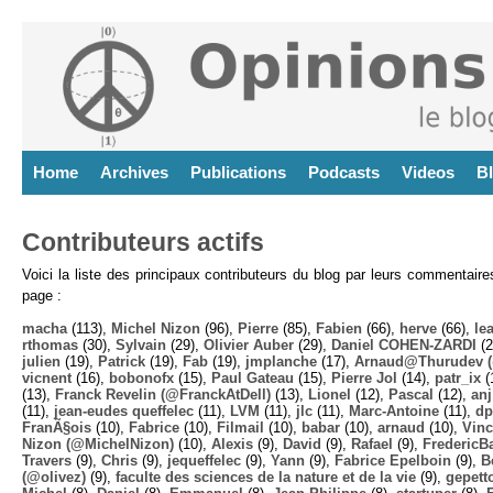
Home
Archives
Publications
Podcasts
Videos
B
Contributeurs actifs
Voici la liste des principaux contributeurs du blog par leurs commentair
page :
macha
(113),
Michel Nizon
(96),
Pierre
(85),
Fabien
(66),
herve
(66),
lea
rthomas
(30),
Sylvain
(29),
Olivier Auber
(29),
Daniel COHEN-ZARDI
(2
julien
(19),
Patrick
(19),
Fab
(19),
jmplanche
(17),
Arnaud@Thurudev (
vicnent
(16),
bobonofx
(15),
Paul Gateau
(15),
Pierre Jol
(14),
patr_ix
(
(13),
Franck Revelin (@FranckAtDell)
(13),
Lionel
(12),
Pascal
(12),
anj
(11),
jean-eudes queffelec
(11),
LVM
(11),
jlc
(11),
Marc-Antoine
(11),
dp
FranÃ§ois
(10),
Fabrice
(10),
Filmail
(10),
babar
(10),
arnaud
(10),
Vinc
Nizon (@MichelNizon)
(10),
Alexis
(9),
David
(9),
Rafael
(9),
FredericB
Travers
(9),
Chris
(9),
jequeffelec
(9),
Yann
(9),
Fabrice Epelboin
(9),
B
(@olivez)
(9),
faculte des sciences de la nature et de la vie
(9),
gepett