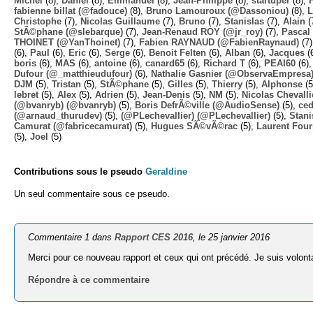
Michel
(8),
Daniel
(8),
Emmanuel
(8),
Jean-Philippe
(8),
startuper
(8),
fabienne billat (@fadouce)
(8),
Bruno Lamouroux (@Dassoniou)
(8),
L
Christophe
(7),
Nicolas Guillaume
(7),
Bruno
(7),
Stanislas
(7),
Alain
(
StÃ©phane (@slebarque)
(7),
Jean-Renaud ROY (@jr_roy)
(7),
Pascal 
THOINET (@YanThoinet)
(7),
Fabien RAYNAUD (@FabienRaynaud)
(7
(6),
Paul
(6),
Eric
(6),
Serge
(6),
Benoit Felten
(6),
Alban
(6),
Jacques
(
boris
(6),
MAS
(6),
antoine
(6),
canard65
(6),
Richard T
(6),
PEAI60
(6)
Dufour (@_matthieudufour)
(6),
Nathalie Gasnier (@ObservaEmpresa
DJM
(5),
Tristan
(5),
StÃ©phane
(5),
Gilles
(5),
Thierry
(5),
Alphonse
(5
lebret
(5),
Alex
(5),
Adrien
(5),
Jean-Denis
(5),
NM
(5),
Nicolas Chevalli
(@bvanryb) (@bvanryb)
(5),
Boris DefrÃ©ville (@AudioSense)
(5),
ced
(@arnaud_thurudev)
(5),
(@PLechevallier) (@PLechevallier)
(5),
Stani
Camurat (@fabricecamurat)
(5),
Hugues SÃ©vÃ©rac
(5),
Laurent Four
(5),
Joel
(5)
Contributions sous le pseudo
Geraldine
Un seul commentaire sous ce pseudo.
Commentaire 1 dans
Rapport CES 2016
, le 25 janvier 2016
Merci pour ce nouveau rapport et ceux qui ont précédé. Je suis volonta
Répondre à ce commentaire