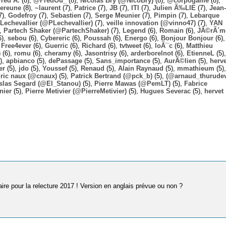
Fred A.
(8),
@FredOu_
(8),
Nicolas Bry (@NicoBry)
(8),
@corpogame
(8),
ereune
(8),
~laurent
(7),
Patrice
(7),
JB
(7),
ITI
(7),
Julien Ã‰LIE
(7),
Jean-
7),
Godefroy
(7),
Sebastien
(7),
Serge Meunier
(7),
Pimpin
(7),
Lebarque
Lechevallier (@PLechevallier)
(7),
veille innovation (@vinno47)
(7),
YAN
),
Partech Shaker (@PartechShaker)
(7),
Legend
(6),
Romain
(6),
JÃ©rÃ´m
6),
sebou
(6),
Cybereric
(6),
Poussah
(6),
Energo
(6),
Bonjour Bonjour
(6),
,
Free4ever
(6),
Guerric
(6),
Richard
(6),
tvtweet
(6),
loÃ¯c
(6),
Matthieu
)
(6),
romu
(6),
cheramy
(6),
Jasontrisy
(6),
arderborelnot
(6),
EtienneL
(5),
),
apbianco
(5),
dePassage
(5),
Sans_importance
(5),
AurÃ©lien
(5),
herv
er
(5),
jdo
(5),
Youssef
(5),
Renaud
(5),
Alain Raynaud
(5),
mmathieum
(5),
ric naux (@cnaux)
(5),
Patrick Bertrand (@pck_b)
(5),
(@arnaud_thurudev
slas Segard (@El_Stanou)
(5),
Pierre Mawas (@PemLT)
(5),
Fabrice
nier
(5),
Pierre Metivier (@PierreMetivier)
(5),
Hugues Severac
(5),
hervet
ire pour la relecture 2017 ! Version en anglais prévue ou non ?