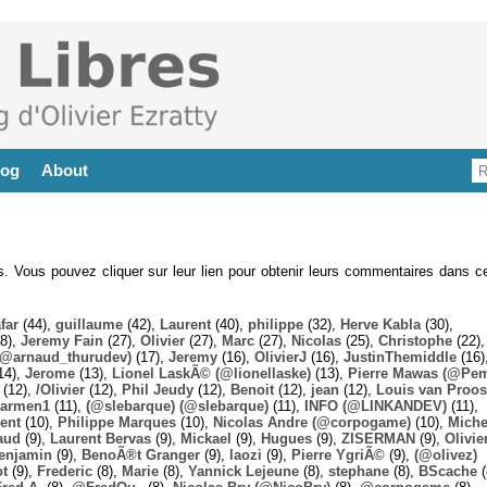
log
About
es. Vous pouvez cliquer sur leur lien pour obtenir leurs commentaires dans ce
far
(44),
guillaume
(42),
Laurent
(40),
philippe
(32),
Herve Kabla
(30),
8),
Jeremy Fain
(27),
Olivier
(27),
Marc
(27),
Nicolas
(25),
Christophe
(22),
@arnaud_thurudev)
(17),
Jeremy
(16),
OlivierJ
(16),
JustinThemiddle
(16)
14),
Jerome
(13),
Lionel LaskÃ© (@lionellaske)
(13),
Pierre Mawas (@Pe
(12),
/Olivier
(12),
Phil Jeudy
(12),
Benoit
(12),
jean
(12),
Louis van Proos
armen1
(11),
(@slebarque) (@slebarque)
(11),
INFO (@LINKANDEV)
(11),
ent
(10),
Philippe Marques
(10),
Nicolas Andre (@corpogame)
(10),
Miche
aud
(9),
Laurent Bervas
(9),
Mickael
(9),
Hugues
(9),
ZISERMAN
(9),
Olivie
enjamin
(9),
BenoÃ®t Granger
(9),
laozi
(9),
Pierre YgriÃ©
(9),
(@olivez)
ot
(9),
Frederic
(8),
Marie
(8),
Yannick Lejeune
(8),
stephane
(8),
BScache
(