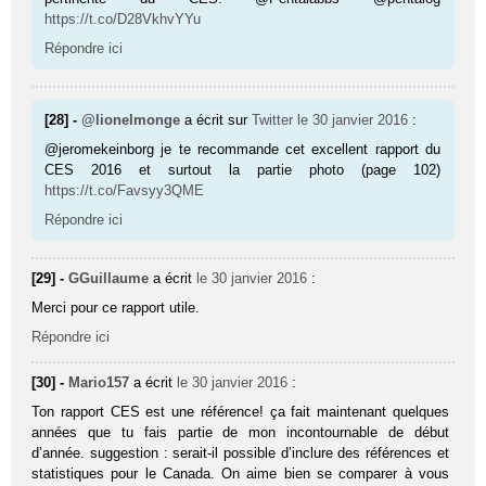
https://t.co/D28VkhvYYu
Répondre ici
[28] -
@lionelmonge
a écrit sur
Twitter
le 30 janvier 2016
:
@jeromekeinborg je te recommande cet excellent rapport du
CES 2016 et surtout la partie photo (page 102)
https://t.co/Favsyy3QME
Répondre ici
[29] -
GGuillaume
a écrit
le 30 janvier 2016
:
Merci pour ce rapport utile.
Répondre ici
[30] -
Mario157
a écrit
le 30 janvier 2016
:
Ton rapport CES est une référence! ça fait maintenant quelques
années que tu fais partie de mon incontournable de début
d’année. suggestion : serait-il possible d’inclure des références et
statistiques pour le Canada. On aime bien se comparer à vous