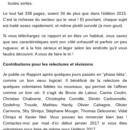
toutes sortes.
Le tout fait 338 pages, soient 34 de plus que dans l’édition 2015.
C’est la richesse du secteur qui le veut ! Et pourtant, chaque sujet
est traité assez rapidement, et même plutôt survolé (à mon gout).
Si vous téléchargez ce rapport et en êtes un habitué, vous savez
que ses caractéristiques sont son côté exhaustif et parfois un peu
rugueux, et à la fois sérieux et léger selon les endroits qu’il vous
faudra découvrir. A vous de faire le tri !
Contributions pour les relectures et révisions
Je publie ce Rapport après quelques jours passés en “phase bêta”,
comme un bon vieux logiciel. Il bénéficié de la relecture de
quelques volontaires fidèles ou nouveaux, qui permet de l’affiner
comme un bon vin. Il s’agit de Bruno de Latour, Carine Coulm,
Christian Chabrerie, Christophe Connille, Dimitri Carbonnelle,
Godefroy Troude, Mathieu Hardy, Olivier Cahagne, Olivier
Carmona, Shy Shriqui, Stéphane Mougin, Thomas Delouvrier, Vidal
Chriqui et Xavier Niel. Vous pouvez les remercier bien bas !
Contactez-moi par mail d’ici début janvier 2017 si vous êtes
volontaires pour faire de même pour l’édition 2017.