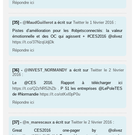
Répondre ici
[35] -
@MaudGuillerot
a écrit sur
Twitter
le 1 février 2016
:
Pistes d’amélioration pour les #objetsconnectés: la valeur
émotionnelle et des OC qui agissent + #CES2016 @olivez
https://t.co/37NzqUdjDk
Répondre ici
[36] -
@INVEST_NORMANDY
a écrit sur
Twitter
le 2 février
2016
:
Le @CES 2016. Rapport à télécharger ici
https://t.co/Q2zNR52hZb
. P 51 les entreprises @LePoleTES
de #Normandie
https://t.co/otKxl0pP0u
Répondre ici
[37] -
@n_marescaux
a écrit sur
Twitter
le 2 février 2016
:
Great CES2016 one-pager by @olivez