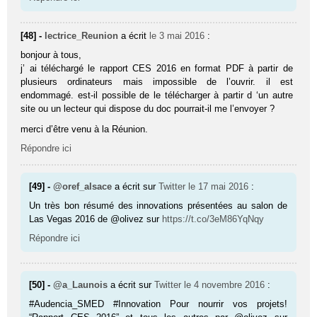
[48] -
lectrice_Reunion
a écrit
le 3 mai 2016
:
bonjour à tous,
j’ ai téléchargé le rapport CES 2016 en format PDF à partir de
plusieurs ordinateurs mais impossible de l’ouvrir. il est
endommagé. est-il possible de le télécharger à partir d ‘un autre
site ou un lecteur qui dispose du doc pourrait-il me l’envoyer ?
merci d’être venu à la Réunion.
Répondre ici
[49] -
@oref_alsace
a écrit sur
Twitter
le 17 mai 2016
:
Un très bon résumé des innovations présentées au salon de
Las Vegas 2016 de @olivez sur
https://t.co/3eM86YqNqy
Répondre ici
[50] -
@a_Launois
a écrit sur
Twitter
le 4 novembre 2016
:
#Audencia_SMED #Innovation Pour nourrir vos projets!