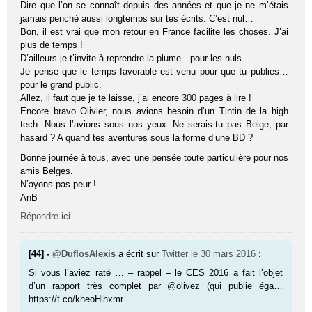
Dire que l’on se connaît depuis des années et que je ne m’étais
jamais penché aussi longtemps sur tes écrits. C’est nul…
Bon, il est vrai que mon retour en France facilite les choses. J’ai
plus de temps !
D’ailleurs je t’invite à reprendre la plume…pour les nuls.
Je pense que le temps favorable est venu pour que tu publies…
pour le grand public.
Allez, il faut que je te laisse, j’ai encore 300 pages à lire !
Encore bravo Olivier, nous avions besoin d’un Tintin de la high
tech. Nous l’avions sous nos yeux. Ne serais-tu pas Belge, par
hasard ? A quand tes aventures sous la forme d’une BD ?
Bonne journée à tous, avec une pensée toute particulière pour nos
amis Belges.
N’ayons pas peur !
AnB
Répondre ici
[44] -
@DuflosAlexis
a écrit sur
Twitter
le 30 mars 2016
:
Si vous l’aviez raté … – rappel – le CES 2016 a fait l’objet
d’un rapport très complet par @olivez (qui publie éga…
https://t.co/kheoHlhxmr