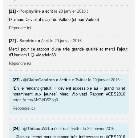
[21] -
Porphyrine
a écrit
le 28 janvier 2016
:
D’aileurs Olivier, il s’agit de Valkee (et non Verkee)
Répondre ici
[22] -
Sandrine
a écrit
le 29 janvier 2016
:
Merci pour ce rapport d’une très grande qualité et merci l’ajout
d’Uraniom ! 😉 #MadeIn53
Répondre ici
[23] -
@ClaireGendron
a écrit sur
Twitter
le 29 janvier 2016
:
“En le rendant gratuit, il devient accessible au + grand nb et
notamment aux jeunes” Merci @olivez! Rapport #CES2016
https://t.co/Ab9WD5Zbq9
Répondre ici
[24] -
@ThibautW31
a écrit sur
Twitter
le 29 janvier 2016
:
. @olivez, merci pour le rapport très intéressant du #CES2016