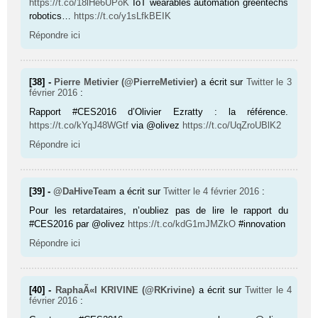
https://t.co/18lHe6UPoK
IoT wearables automation greentechs
robotics…
https://t.co/y1sLfkBEIK
Répondre ici
[38] -
Pierre Metivier (@PierreMetivier)
a écrit sur
Twitter
le 3
février 2016
:
Rapport #CES2016 d’Olivier Ezratty : la référence.
https://t.co/kYqJ48WGtf
via @olivez
https://t.co/UqZroUBlK2
Répondre ici
[39] -
@DaHiveTeam
a écrit sur
Twitter
le 4 février 2016
:
Pour les retardataires, n’oubliez pas de lire le rapport du
#CES2016 par @olivez
https://t.co/kdG1mJMZkO
#innovation
Répondre ici
[40] -
RaphaÃ«l KRIVINE (@RKrivine)
a écrit sur
Twitter
le 4
février 2016
: