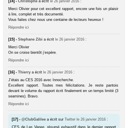
[14] -
Christophe
a écrit
le 26 janvier 2016
:
Merci Olivier pour cet excellent rapport, encore une fois un plaisir
à lire, complet et très documenté.
Vous faites chez nous une centaine de lecteurs heureux !
Répondre ici
[15] -
Stephane Zibi
a écrit
le 26 janvier 2016
:
Merci Olivier
On se croise bientôt j’espère.
Répondre ici
[16] -
Thierry
a écrit
le 26 janvier 2016
:
J’étais au CES 2016 avec Innocherche.
Excellent rapport. Toutes mes félicitations. Je reste pantois
devant le volume du rapport écrit finalement en un temps limité (3
seamines). Bravo.
Répondre ici
[17] -
@ClubGalilee
a écrit sur
Twitter
le 26 janvier 2016
:
CES de Las Vegas, résumé exhaustif dans le dernier rapport