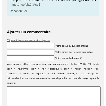
“Rapport CES 2016” et tous les autres par @olivez sur
https://t.co/uIxJrlAsc1
Répondre ici
Ajouter un commentaire
Cliquez ici pour annuler cette réponse
Votre pseudo, qui sera affiché
Votre email, qui ne sera pas publié
Votre site web (facultatif)
Vous pouvez utiliser ces tags dans vos commentaires :<a href="" title=""> <abbr
title=""> <acronym title=""> <b> <blockquote cite=""> <cite> <code> <del
datetime=""> <em> <i> <q cite=""> <s> <strike> <strong> , sachant qu'une
prévisualisation de votre commentaire est disponible en bas de page après le
captcha.