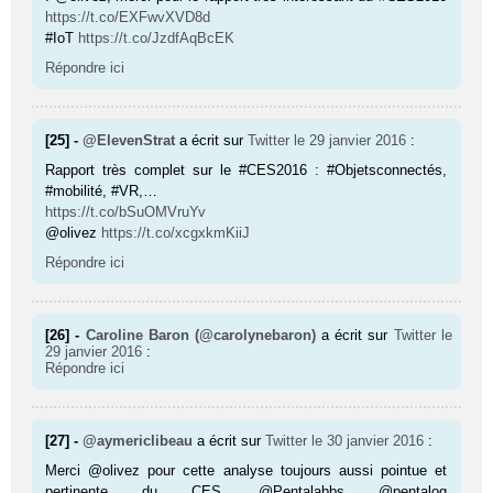
https://t.co/EXFwvXVD8d
#IoT
https://t.co/JzdfAqBcEK
Répondre ici
[25] -
@ElevenStrat
a écrit sur
Twitter
le 29 janvier 2016
:
Rapport très complet sur le #CES2016 : #Objetsconnectés,
#mobilité, #VR,…
https://t.co/bSuOMVruYv
@olivez
https://t.co/xcgxkmKiiJ
Répondre ici
[26] -
Caroline Baron (@carolynebaron)
a écrit sur
Twitter
le
29 janvier 2016
:
Répondre ici
[27] -
@aymericlibeau
a écrit sur
Twitter
le 30 janvier 2016
:
Merci @olivez pour cette analyse toujours aussi pointue et
pertinente du CES. @Pentalabbs @pentalog