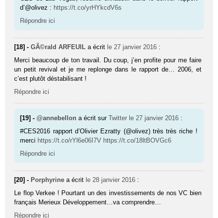
d’@olivez :
https://t.co/yrHYkcdV6s
Répondre ici
[18] -
GÃ©rald ARFEUIL
a écrit
le 27 janvier 2016
:
Merci beaucoup de ton travail. Du coup, j’en profite pour me faire
un petit revival et je me replonge dans le rapport de… 2006, et
c’est plutôt déstabilisant !
Répondre ici
[19] -
@annebellon
a écrit sur
Twitter
le 27 janvier 2016
:
#CES2016 rapport d’Olivier Ezratty (@olivez) très très riche !
merci
https://t.co/rYl6e06I7V
https://t.co/18ltBOVGc6
Répondre ici
[20] -
Porphyrine
a écrit
le 28 janvier 2016
:
Le flop Verkee ! Pourtant un des investissements de nos VC bien
français Merieux Développement…va comprendre…
Répondre ici