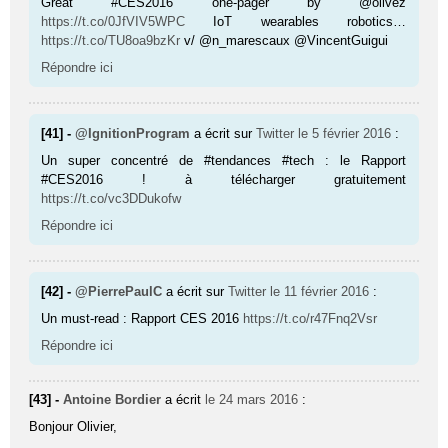
Great #CES2016 one-pager by @olivez
https://t.co/0JfVIV5WPC
IoT wearables robotics…
https://t.co/TU8oa9bzKr
v/ @n_marescaux @VincentGuigui
Répondre ici
[41] -
@IgnitionProgram
a écrit sur
Twitter
le 5 février 2016
:
Un super concentré de #tendances #tech : le Rapport
#CES2016 ! à télécharger gratuitement
https://t.co/vc3DDukofw
Répondre ici
[42] -
@PierrePaulC
a écrit sur
Twitter
le 11 février 2016
:
Un must-read : Rapport CES 2016
https://t.co/r47Fnq2Vsr
Répondre ici
[43] -
Antoine Bordier
a écrit
le 24 mars 2016
:
Bonjour Olivier,