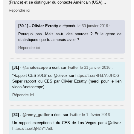
(France) et se distinguer du contexte Américain (USA)…
Répondre ici
[30.1] - Olivier Ezratty
a répondu
le 30 janvier 2016
:
Pourquoi pas. Mais as-tu des sources ? Et le genre de
statistiques que tu aimerais avoir ?
Répondre ici
[31] -
@anatoscope
a écrit sur
Twitter
le 31 janvier 2016
:
“Rapport CES 2016” de @olivez sur
https://t.co/RHd7ArJHCG
Super rapport du CES par Olivier Ezratty (merci pour le lien
video Anatoscope)
Répondre ici
[32] -
@remy_guiller
a écrit sur
Twitter
le 1 février 2016
:
Un rapport exceptionnel du CES de Las Vegas par #@olivez
https://t.co/DjN2hYlAdb