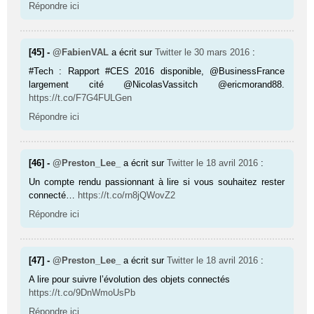
Répondre ici
[45] -
@FabienVAL
a écrit sur
Twitter
le 30 mars 2016
:
#Tech : Rapport #CES 2016 disponible, @BusinessFrance
largement cité @NicolasVassitch @ericmorand88.
https://t.co/F7G4FULGen
Répondre ici
[46] -
@Preston_Lee_
a écrit sur
Twitter
le 18 avril 2016
:
Un compte rendu passionnant à lire si vous souhaitez rester
connecté…
https://t.co/rn8jQWovZ2
Répondre ici
[47] -
@Preston_Lee_
a écrit sur
Twitter
le 18 avril 2016
:
A lire pour suivre l’évolution des objets connectés
https://t.co/9DnWmoUsPb
Répondre ici