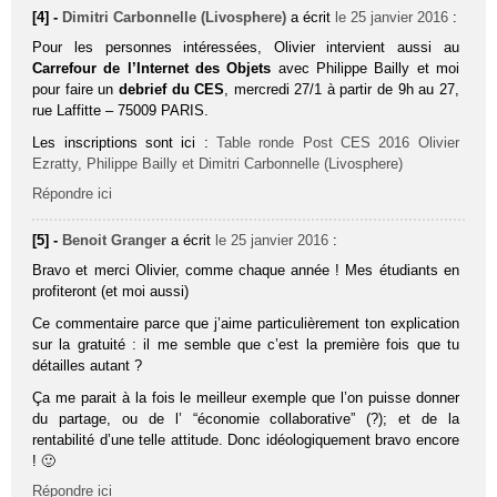
[4] -
Dimitri Carbonnelle (Livosphere)
a écrit
le 25 janvier 2016
:
Pour les personnes intéressées, Olivier intervient aussi au
Carrefour de l’Internet des Objets
avec Philippe Bailly et moi
pour faire un
debrief du CES
, mercredi 27/1 à partir de 9h au 27,
rue Laffitte – 75009 PARIS.
Les inscriptions sont ici :
Table ronde Post CES 2016 Olivier
Ezratty, Philippe Bailly et Dimitri Carbonnelle (Livosphere)
Répondre ici
[5] -
Benoit Granger
a écrit
le 25 janvier 2016
:
Bravo et merci Olivier, comme chaque année ! Mes étudiants en
profiteront (et moi aussi)
Ce commentaire parce que j’aime particulièrement ton explication
sur la gratuité : il me semble que c’est la première fois que tu
détailles autant ?
Ça me parait à la fois le meilleur exemple que l’on puisse donner
du partage, ou de l’ “économie collaborative” (?); et de la
rentabilité d’une telle attitude. Donc idéologiquement bravo encore
! 🙂
Répondre ici